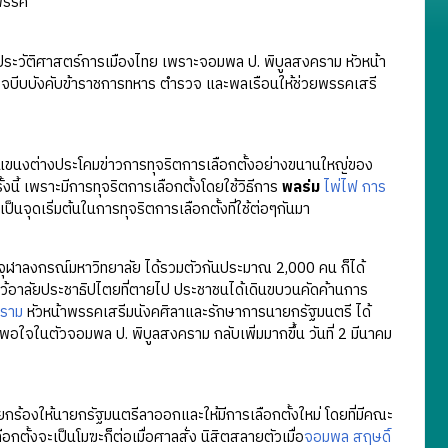
าพรรค
ุดในประวัติศาสตร์การเมืองไทย เพราะจอมพล ป. พิบูลสงคราม หัวหน้า
บีบบังคับข้าราชการทหาร ตำรวจ และพลเรือนให้ช่วยพรรคเสรี
ุกแขนงต่างประโคมข่าวการทุจริตการเลือกตั้งอย่างขนานใหญ่ของ
ี้ เพราะมีการทุจริตการเลือกตั้งโดยใช้วิธีการ
พลร่ม
ไพ่ไฟ
การ
นจุดเริ่มต้นในการทุจริตการเลือกตั้งที่ใช้ต่อๆกันมา
จุฬาลงกรณ์มหาวิทยาลัย ได้รวมตัวกันประมาณ 2,000 คน ก็ได้
รไว้อาลัยประชาธิปไตยที่ตายไป ประชาชนได้เดินขบวนคัดค้านการ
คราม
หัวหน้าพรรคเสรีมนังคศิลาและรักษาการนายกรัฐมนตรี ได้
อใจในตัวจอมพล ป. พิบูลสงคราม กลับเพิ่มมากขึ้น วันที่ 2 มีนาคม
กร้องให้นายกรัฐมนตรีลาออกและให้มีการเลือกตั้งใหม่ โดยที่มีคณะ
งจะเป็นโมฆะก็ต่อเมื่อศาลสั่ง นิสิตสลายตัวเมื่อ
จอมพล สฤษดิ์