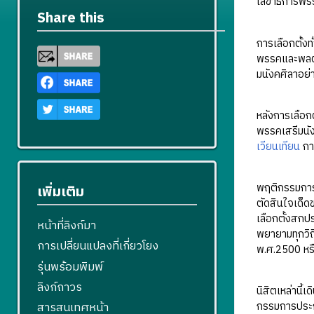
เลขาธิการพรร
Share this
การเลือกตั้งท
พรรคและพลตำ
มนังคศิลาอย่าง
หลังการเลือก
พรรคเสรีมนัง
เวียนเทียน
การ
พฤติกรรมการอ
เพิ่มเติม
ตัดสินใจเด็ด
เลือกตั้งสกป
หน้าที่ลิงก์มา
พยายามทุกวิถ
การเปลี่ยนแปลงที่เกี่ยวโยง
พ.ศ.2500 หรื
รุ่นพร้อมพิมพ์
ลิงก์ถาวร
นิสิตเหล่านี
กรรมการประกอ
สารสนเทศหน้า