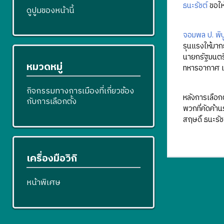
ธนะรัชต์
ขอให้
ดูปูมของหน้านี้
จอมพล ป. พิ
รุนแรงให้มาก
นายกรัฐมนตรีแ
หมวดหมู่
ทหารอากาศ แ
กิจกรรมทางการเมืองที่เกี่ยวข้อง
หลังการเลือก
กับการเลือกตั้ง
พวกที่คัดค้า
สฤษดิ์ ธนะรั
เครื่องมือวิกิ
หน้าพิเศษ