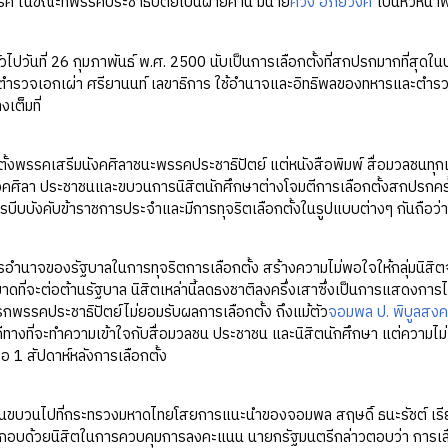
ค ในขณะที่พรรคประชาธิปัตย์เป็นฝ่ายค้าน มีนาย
ควง อภัยวงศ์
เป็นหัวหน้
ั่วไปวันที่ 26 กุมภาพันธ์ พ.ศ. 2500 นับเป็นการเลือกตั้งที่สกปรกมากที่ส
รวจเอกเผ่า ศรียานนท์ เลขาธิการ ใช้อำนาจและอิทธิพลของทหารและตำรวจ
เต็มที่
ตั้งพรรคเสรีมนังคศิลาชนะพรรคประชาธิปัตย์ แต่หนังสือพิมพ์ สื่อมวลชนท
คศิลา ประชาชนและขบวนการนิสิตนักศึกษาต่างโจมตีการเลือกตั้งสกปรกครั้งน
บีบบังคับข้าราชการประจำและมีการทุจริตเลือกตั้งในรูปแบบต่างๆ กันถือว่าเป็
ำนาจของรัฐบาลในการทุจริตการเลือกตั้ง สร้างความไม่พอใจให้กลุ่มนิสิต
ขาดที่จะต่อต้านรัฐบาล นิสิตเหล่านี้ลดธงชาติลงครึ่งเสาซึ่งเป็นการแสดงกา
รกพรรคประชาธิปัตย์ไม่ยอมรับผลการเลือกตั้ง ถึงแม้ตัว
จอมพล ป. พิบูลสง
ีทางที่จะทำความเข้าใจกับสื่อมวลชน ประชาชน และนิสิตนักศึกษา แต่ความไม่พ
อ 1 สัปดาห์หลังการเลือกตั้ง
้เดินขบวนไปที่กระทรวงมหาดไทยโสยการแนะนำของจอมพล สฤษดิ์ ธนะรัชต์ เรีย
บด้วยนิสิตในการควบคุมการลงคะแนน นายกรัฐมนตรีกล่าวตอบว่า การเลือกตั้