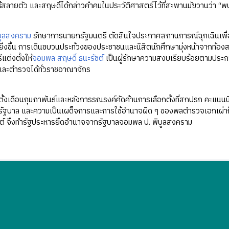
สลายตัว และสฤษดิ์ได้กล่าวคำคมในประวัติศาสตร์ไว้ที่สะพานมัฆวานว่า “พบก
บูลสงคราม
รักษาการนายกรัฐมนตรี ตัดสินใจประกาศสถานการณ์ฉุกเฉินเพื่อ
ยิ่งขึ้น การเดินขบวนประท้วงของประชาชนและนิสิตนักศึกษามุ่งหน้าจากท้องส
ต่งตั้งให้
จอมพล สฤษดิ์ ธนะรัชต์
เป็นผู้รักษาความสงบเรียบร้อยตามประ
ละตำรวจได้ทั่วราชอาณาจักร
ตั้งเดือนกุมภาพันธ์และหลังการรณรงค์คัดค้านการเลือกตั้งที่สกปรก คะแน
นรัฐบาล และความเป็นเผด็จการและการใช้อำนาจผิด ๆ ของพลตำรวจเอกเผ่าก็ยิ
ชต์ จึงทำรัฐประหารยึดอำนาจจากรัฐบาลจอมพล ป. พิบูลสงคราม