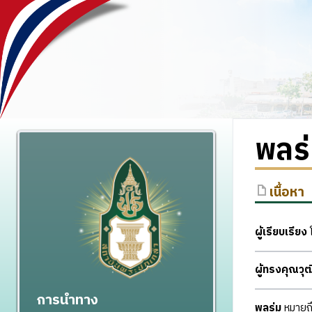
พลร
เนื้อหา
ผู้เรียบเรียง
โ
ผู้ทรงคุณว
การนำทาง
พลร่ม
หมายถึง