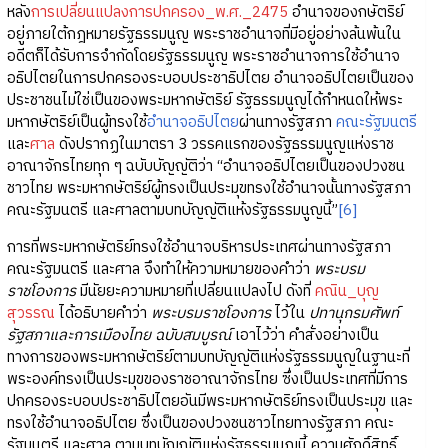
หลัง
การเปลี่ยนแปลงการปกครอง_พ.ศ._2475
อำนาจของกษัตริย์
อยู่ภายใต้กฎหมายรัฐธรรมนูญ พระราชอำนาจที่มีอยู่อย่างล้นพ้นใน
อดีตก็ได้รับการจำกัดโดยรัฐธรรมนูญ พระราชอำนาจการใช้อำนาจ
อธิปไตยในการปกครองระบอบประชาธิปไตย อำนาจอธิปไตยเป็นของ
ประชาชนไม่ใช่เป็นของพระมหากษัตริย์ รัฐธรรมนูญได้กำหนดให้พระ
มหากษัตริย์เป็นผู้ทรงใช้
อำนาจอธิปไตย
ผ่านทางรัฐสภา
คณะรัฐมนตรี
และ
ศาล
ดังปรากฏในมาตรา 3 วรรคแรกของรัฐธรรมนูญแห่งราช
อาณาจักรไทยทุก ๆ ฉบับบัญญัติว่า “อำนาจอธิปไตยเป็นของปวงชน
ชาวไทย พระมหากษัตริย์ผู้ทรงเป็นประมุขทรงใช้อำนาจนั้นทางรัฐสภา
คณะรัฐมนตรี และศาลตามบทบัญญัติแห้งรัฐธรรมนูญนี้”
[6]
การที่พระมหากษัตริย์ทรงใช้อำนาจบริหารประเทศผ่านทางรัฐสภา
คณะรัฐมนตรี และศาล จึงทำให้ความหมายของคำว่า
พระบรม
ราชโองการ
มีนัยยะความหมายที่เปลี่ยนแปลงไป ดังที่
คณิน_บุญ
สุวรรณ
ได้อธิบายคำว่า
พระบรมราชโองการ
ไว้ใน
ปทานุกรมศัพท์
รัฐสภาและการเมืองไทย ฉบับสมบูรณ์
เอาไว้ว่า คำสั่งอย่างเป็น
ทางการของพระมหากษัตริย์ตามบทบัญญัติแห่งรัฐธรรมนูญในฐานะที่
พระองค์ทรงเป็นประมุขของราชอาณาจักรไทย ซึ่งเป็นประเทศที่มีการ
ปกครองระบอบประชาธิปไตยอันมีพระมหากษัตริย์ทรงเป็นประมุข และ
ทรงใช้อำนาจอธิปไตย ซึ่งเป็นของปวงชนชาวไทยทางรัฐสภา คณะ
รัฐมนตรี และศาล ตามบทบัญญัติแห่งรัฐธรรมนูญนี้ ความศักดิ์สิทธิ์