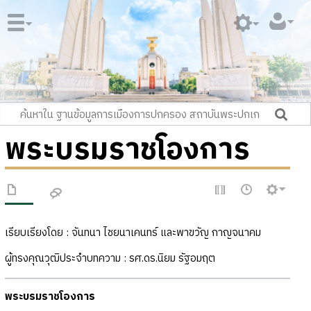
พระบรมราชโองการ
เรียบเรียงโดย : จันทนา ไชยนาเคนทร์ และพาขวัญ กาญจนาคม
ผู้ทรงคุณวุฒิประจำบทความ : รศ.ดร.นิยม รัฐอมฤต
พระบรมราชโองการ