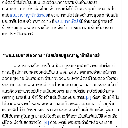
กษัตริย์ ซึ่งได้มีรูปแบบและวิวัฒนาการที่สัมพันธ์กับบริบท
ประวัติศาสตร์การเมืองไทย ซึ่งอาจแบ่งได้เป็นสองยุคด้วยกัน คือใน
สมัย
สมบูรณาญาสิทธิราชย์
ที่พระมหากษัตริย์คงอำนาจสูงสุด กับสมัย
ประชาธิปไตยหลัง พ.ศ.2475 ที่
พระมหากษัตริย์
มีอำนาจอยู่ภายใต้
รัฐธรรมนูญ พระบรมราชโองการจึงมีความหมายที่สัมพันธ์กับบริบท
ทางประวัติศาสตร์
“พระบรมราชโองการ” ในสมัยสมบูรณาญาสิทธิราชย์
พระบรมราชโองการในสมัยสมบูรณาญาสิทธิราชย์ นับตั้งแต่
การปฏิรูปการปกครองแผ่นดินใน พ.ศ. 2435 พระราชอำนาจในการ
ออกกฎหมายเป็นพระราชอำนาจของพระมหากษัตริย์โดยตรง ซึ่งพระ
ราชอำนาจของพระมหากษัตริย์ในระบอบสมบูรณาญาสิทธิราชย์นั้น มี
แนวคิดว่าอำนาจอธิปไตยเป็นของพระมหากษัตริย์ กษัตริย์มีอำนาจ
ตรากฎหมายเป็นเจ้าชีวิตเจ้าแผ่นดินของประชาชน
[3]
ดังสะท้อนให้เห็น
ได้จากพระราชดำรัสของพระบาทสมเด็จพระจุลจอมเกล้าเจ้าอยู่หัวที่
ทรงตรัสไว้ว่า “พระบรมราชานุภาพของพระเจ้าแผ่นดินแห่งกรุงสยาม
นี้มิได้ปรากฏในกฎหมายอันใดด้วยเหตุที่ถือว่าเป็นล้นพ้นไม่มีสิ่งใดหรือ
ผู้ใดจะบังคับขัดขวางได้”
[4]
ด้วยเหตุนี้ พระราชดำรัสหรือพระราช