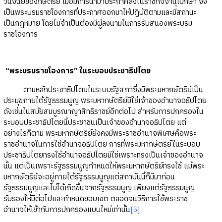
วินิจฉัยของกษัตริย์ เมื่อมีการนำมาประกาศลงในราชกิจจานุเบกษา จึง
เป็นพระบรมราชโองการที่ประกาศออกมาให้ปฏิบัติตามและมีสถานะ
เป็นกฎหมาย โดยไม่จำเป็นต้องมีผู้ลงนามในการรับสนองพระบรม
ราชโองการ
“พระบรมราชโองการ” ในระบอบประชาธิปไตย
ตามหลักประชาธิปไตยในระบบรัฐสภาซึ่งมีพระมหากษัตริย์เป็น
ประมุขภายใต้รัฐธรรมนูญ พระมหากษัตริย์มิใช่เจ้าของอำนาจอธิปไตย
ดังเช่นในสมัยสมบูรณาญาสิทธิราชย์อีกต่อไป สำหรับการปกครองใน
ระบอบประชาธิปไตยนี้ประชาชนเป็นเจ้าของอำนาจอธิปไตย แต่
อย่างไรก็ตาม พระมหากษัตริย์ยังคงมีพระราชอำนาจพิเศษคือพระ
ราชอำนาจในการใช้อำนาจอธิปไตย การที่พระมหากษัตริย์ในระบอบ
ประชาธิปไตยทรงใช้อำนาจอธิปไตยมิใช่เพราะทรงเป็นเจ้าของอำนาจ
นั้น แต่เป็นเพราะรัฐธรรมนูญกำหนดให้พระมหากษัตริย์ทรงใช้ แม้พระ
มหากษัตริย์จะอยู่ภายใต้รัฐธรรมนูญแต่สถาบันนี้ก็มีมาก่อน
รัฐธรรมนูญและไม่ได้เกิดขึ้นจากรัฐธรรมนูญ เพียงแต่รัฐธรรมนูญ
รับรองให้มีต่อไปและกำหนดขอบเขต ตลอดจนวิธีการใช้พระราช
อำนาจให้เข้ากับการปกครองแบบใหม่เท่านั้น
[5]