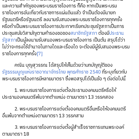
และความสำคัญของพระบรมราชโองการ ก็คือ หากเป็นพระบรม
ราชโองการอันเกี่ยวกับราชการแผ่นดินแล้ว จำเป็นต้องมีนายก
รัฐมนตรีหรือรัฐมนตรี ลงนามรับสนองพระบรมราชโองการทุกครั้ง
หรือถ้าเป็นพระบรมราชโองการประกาศเรียกประชุมรัฐสภาเป็นการ
ประชุมสมัยวิสามัญตามคำรองขอของ
สมาชิกรัฐสภา
ต้องมี
ประธาน
รัฐสภา
เป็นผู้ลงนามรับสนองพระบรมราชโองการ เป็นต้น สรุปได้ว่า
ไม่ว่าจะทรงใช้อำนาจในทางใดและเรื่องใด จะต้องมีผู้รับสนองพระบรม
ราชโองการทุกครั้ง
[7]
คณิน บุญสุวรรณ ได้สรุปให้เห็นด้วยว่าบทบัญญัติของ
รัฐธรรมนูญแห่งราชอาณาจักรไทย พุทธศักราช 2540
ที่ระบุเกี่ยวกับ
พระบรมราชโองการมีหลายมาตรา ซึ่งพอสรุปได้เป็นข้อ ๆ ดังต่อไปนี้
1. พระบรมราชโองการแต่งตั้งประธานองคมนตรีหรือให้
ประธานองคมนตรีพ้นจากตำแหน่ง ตามมาตรา 13 วรรคสอง
2. พระบรมราชโองการแต่งตั้งองคมนตรีอื่นหรือให้องคมนตรี
อื่นพ้นจากตำแหน่งตามมาตรา 13 วรรคสาม
3. พระบรมราชโองการแต่งตั้งผู้สำเร็จราชการแทนพระองค์
ตามมาตรา 18