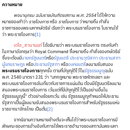
ความหมาย
พจนานุกรม ฉบับราชบัณฑิตยสถาน พ.ศ. 2554
ได้ให้ความ
หมายของคำว่า
ราชโองการ
หรือ
ราชโยงการ
ว่าหมายถึง คำสั่ง
ราชการของพระมหากษัตริย์ เรียกว่า พระบรมราชโองการ โบราณใช้
ว่า พระราชโองการ
[1]
เดโช_สวนานนท์
ได้อธิบายว่า พระบรมราชโองการ ตรงกับคำ
ในภาษาอังกฤษว่า Royal Command ซึ่งหมายถึง คำสั่งของกษัตริย์
ซึ่งจะต้องมี
นายกรัฐมนตรี
หรือ
รัฐมนตรี
ประธานวุฒิสภา
ประธานสภา
ผู้แทนราษฎร
หรือ
ประธานรัฐสภา
หรือ
องคมนตรี
ลงนามรับสนอง
พระบรมราชโองการ
ทุกครั้ง ตามที่บัญญัติไว้ใน
รัฐธรรมนูญ
ฉบับ
พ.ศ. 2540 มาตรา 231 ว่า “บทกฎหมาย พระราชหัตถเลขา และ
พระบรมราชโองการอันเกี่ยวกับราชการแผ่นดิน ต้องมีรัฐมนตรีลงนาม
สนองพระบรมราชโองการ เว้นแต่ที่มีบัญญัติไว้เป็นอย่างอื่นใน
รัฐธรรมนูญนี้” ตัวอย่างข้อยกเว้น เช่น รัฐธรรมนูญกำหนดให้ประธาน
รัฐสภาเป็นผู้ลงนามรับสนองพระบรมราชโองการสำหรับรัฐธรรมแห่ง
ราชอาณาจักรไทย เป็นต้น
[2]
จากนิยามความหมายข้างต้นจะเห็นได้ว่าพระบรมราชโองการมี
ลักษณะของการอ้างอิงกับการใช้พระราชอำนาจของสถาบันพระมหา