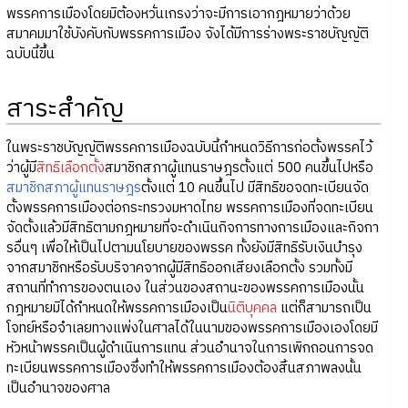
พรรคการเมืองโดยมิต้องหวั่นเกรงว่าจะมีการเอากฎหมายว่าด้วย
สมาคมมาใช้บังคับกับพรรคการเมือง จังได้มีการร่างพระราชบัญญัติ
ฉบับนี้ขึ้น
สาระสำคัญ
ในพระราชบัญญัติพรรคการเมืองฉบับนี้กำหนดวิธีการก่อตั้งพรรคไว้
ว่าผู้มี
สิทธิเลือกตั้ง
สมาชิกสภาผู้แทนราษฎรตั้งแต่ 500 คนขึ้นไปหรือ
สมาชิกสภาผู้แทนราษฎร
ตั้งแต่ 10 คนขึ้นไป มีสิทธิขอจดทะเบียนจัด
ตั้งพรรคการเมืองต่อกระทรวงมหาดไทย พรรคการเมืองที่จดทะเบียน
จัดตั้งแล้วมีสิทธิตามกฎหมายที่จะดำเนินกิจการทางการเมืองและกิจกา
รอื่นๆ เพื่อให้เป็นไปตามนโยบายของพรรค ทั้งยังมีสิทธิรับเงินบำรุง
จากสมาชิกหรือรับบริจาคจากผู้มีสิทธิออกเสียงเลือกตั้ง รวมทั้งมี
สถานที่ทำการของตนเอง ในส่วนของสถานะของพรรคการเมืองนั้น
กฎหมายมิได้กำหนดให้พรรคการเมืองเป็น
นิติบุคคล
แต่ก็สามารถเป็น
โจทย์หรือจำเลยทางแพ่งในศาลได้ในนามของพรรคการเมืองเองโดยมี
หัวหน้าพรรคเป็นผู้ดำเนินการแทน ส่วนอำนาจในการเพิกถอนการจด
ทะเบียนพรรคการเมืองซึ่งทำให้พรรคการเมืองต้องสิ้นสภาพลงนั้น
เป็นอำนาจของศาล