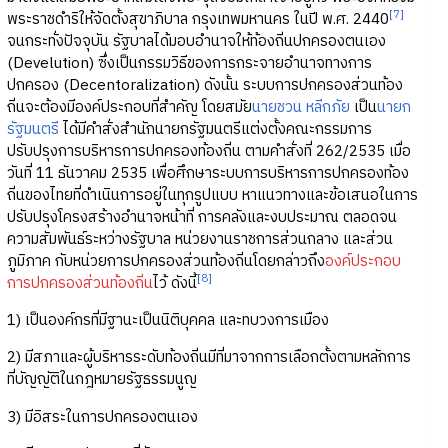
[7]
พระราชดำริให้จัดตั้งสุขาภิบาล กรุงเทพมหานคร ในปี พ.ศ. 2440
จนกระทั่งปัจจุบัน รัฐบาลได้มอบอำนาจให้ท้องถิ่นปกครองตนเอง
(Develution) ซึ่งเป็นกรรมวิธีของการกระจายอำนาจทางการ
ปกครอง (Decentoralization) ดังนั้น ระบบการปกครองส่วนท้อง
ถิ่นจะต้องมีองค์ประกอบที่สำคัญ โดยสมัย
นายชวน หลีกภัย
เป็น
นายก
รัฐมนตรี
ได้มีคำสั่งสำนักนายกรัฐมนตรีแต่งตั้งคณะกรรมการ
ปรับปรุงการบริหารการปกครองท้องถิ่น ตามคำสั่งที่ 262/2535 เมื่อ
วันที่ 11 ธันวาคม 2535 เพื่อศึกษาระบบการบริหารการปกครองท้อง
ถิ่นของไทยที่ดำเนินการอยู่ในทุกรูปแบบ หาแนวทางและข้อเสนอในการ
ปรับปรุงโครงสร้างอำนาจหน้าที่ การคลังและงบประมาณ ตลอดจน
ความสัมพันธ์ระหว่างรัฐบาล หน่วยงานราชการส่วนกลาง และส่วน
ภูมิภาค กับหน่วยการปกครองส่วนท้องถิ่นโดยกล่าวถึง
องค์ประกอบ
[8]
การปกครองส่วนท้องถิ่น
ไว้ ดังนี้
1) เป็นองค์กรที่มีฐานะเป็นนิติบุคคล และทบวงการเมือง
2) มีสภาและผู้บริหารระดับท้องถิ่นมีที่มาจากการเลือกตั้งตามหลักการ
ที่บัญญัติในกฎหมายรัฐธรรมนูญ
3) มีอิสระในการปกครองตนเอง