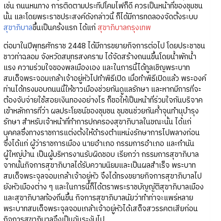
เช่น ถนนหนทาง การติดตามประทีปโคมไฟก็ดี ควรเป็นหน้าที่ของชุมชน
นั้น และโดยพระราชประสงค์ดังกล่าวนี้ ก็ได้มีการทดลองจัดตั้งระบบ
สุขาภิบาล
ขึ้นเป็นครั้งแรก ได้แก่
สุขาภิบาลกรุงเทพ
ต่อมาในปีพุทธศักราช 2448 ได้มีการขยายกิจการต่อไป โดยประชาชน
ชาวท่าฉลอม จังหวัดสมุทรสงคราม ได้จัดสร้างถนนขึ้นโดยน้ำพักน้ำ
แรง ความร่วมใจของพลเมืองเอง และในการนี้ได้ทูลเชิญพระบาท
สมเด็จพระจอมเกล้าเจ้าอยู่หัวไปทำพิธีเปิด เมื่อทำพิธีเปิดแล้ว พระองค์
ท่านได้ทรงมอบถนนนี้ให้ชาวเมืองช่วยกันดูแลรักษา และหากมีการที่จะ
ต้องจับจ่ายใช้สอยเงินทองอย่างไร ก็ขอให้เป็นหน้าที่ร่วมใจกันบริจาค
เข้าหลักการที่ว่า ผลประโยชน์ของชุมชน ชุมชนช่วยกันค้ำจุนทำนุบำรุง
รักษา สำหรับเจ้าหน้าที่ทำการปกครองสุขาภิบาลในขณะนั้น ได้แก่
บุคคลซึ่งทางราชการแต่งตั้งให้ดำรงตำแหน่งรักษาการไปพลางก่อน
ซึ่งได้แก่ ผู้ว่าราชการเมือง นายอำเภอ กรรมการอำเภอ และกำนัน
ผู้ใหญ่บ้าน เป็นผู้บริหารงานรับผิดชอบ เรียกว่า กรรมการสุขาภิบาล
จากนั้นกิจการสุขาภิบาลได้รับความนิยมและเป็นผลสำเร็จ พระบาท
สมเด็จพระจุลจอมเกล้าเจ้าอยู่หัว จึงได้ทรงขยายกิจการสุขาภิบาลไป
ยังหัวเมืองต่าง ๆ และในการนี้ก็ได้ตราพระราชบัญญัติสุขาภิบาลเมือง
และสุขาภิบาลท้องถิ่นขึ้น กิจการสุขาภิบาลนัยว่าทำท่าจะแพร่หลาย
พระบาทสมเด็จพระจุลจอมเกล้าเจ้าอยู่หัวได้เสด็จสวรรคตเสียก่อน
กิจการสุขาภิบาลจึงเป็นอันระงับไป