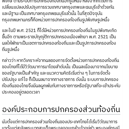
พิเศษ ตามระบบการปกครองท้องถิ่นอีกรูปหนึ่ง หลังจากที่ได้มีการ
เปลี่ยนแปลงปรับปรุงการรวมเทศบาลกรุงเทพและธนบุรีเข้าด้วยกัน
และมีฐานะเป็นเทศบาลกรุงเทพธนบุรีแล้วนั้น ในที่สุดปัจจุบัน
กรุงเทพมหานครก็คือหน่วยการปกครองท้องถิ่นรูปพิเศษรูปหนึ่ง
และในปี พ.ศ. 2521 ก็ได้มีหน่วยการปกครองท้องถิ่นในรูปพิเศษเกิด
ขึ้นอีก ตามพระราชบัญญัติการปกครองเมืองพัทยา พ.ศ. 2521 เป็น
ผลให้พัทยาเป็นเขตการปกครองท้องถิ่นและเป็นรูปการปกครองท้อง
ถิ่นรูปหนึ่ง
กล่าวว่า หากวิเคราะห์จากผลของการจัดตั้งหน่วยการปกครองท้องถิ่น
ของไทยที่ได้มีวิวัฒนาการมาโดยลำดับนั้น เป็นผลเนื่องมาจากนโยบาย
ของรัฐบาลเป็นสำคัญ และแนวความคิดริเริ่มต่าง ๆ ในการจัดตั้ง
ปรับปรุง แก้ไข ก็เป็นผลมาจากทางราชการ ดังนั้น ระบบการปกครอง
ท้องถิ่นของไทยจึงมีผลผูกพันกับทางราชการหรือรัฐบาลที่จะเข้าประคับ
ประคองอยู่ตลอดเวลา
องค์ประกอบการปกครองส่วนท้องถิ่น
นับตั้งแต่การปกครองส่วนท้องถิ่นของประเทศไทยได้เริ่มวิวัฒนาการ
มาตั้งแต่สมัยพระบาทสมเด็จพระจุลจอมเกล้าเจ้าอยู่หัว พระองค์ทรงมี