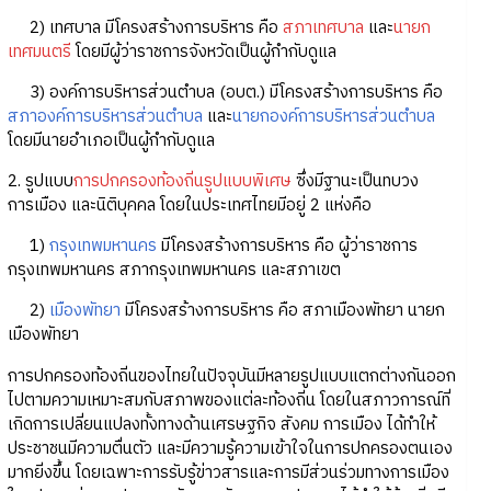
2) เทศบาล มีโครงสร้างการบริหาร คือ
สภาเทศบาล
และ
นายก
เทศมนตรี
โดยมีผู้ว่าราชการจังหวัดเป็นผู้กำกับดูแล
3) องค์การบริหารส่วนตำบล (อบต.) มีโครงสร้างการบริหาร คือ
สภาองค์การบริหารส่วนตำบล
และ
นายกองค์การบริหารส่วนตำบล
โดยมีนายอำเภอเป็นผู้กำกับดูแล
2. รูปแบบ
การปกครองท้องถิ่นรูปแบบพิเศษ
ซึ่งมีฐานะเป็นทบวง
การเมือง และนิติบุคคล โดยในประเทศไทยมีอยู่ 2 แห่งคือ
1)
กรุงเทพมหานคร
มีโครงสร้างการบริหาร คือ ผู้ว่าราชการ
กรุงเทพมหานคร สภากรุงเทพมหานคร และสภาเขต
2)
เมืองพัทยา
มีโครงสร้างการบริหาร คือ สภาเมืองพัทยา นายก
เมืองพัทยา
การปกครองท้องถิ่นของไทยในปัจจุบันมีหลายรูปแบบแตกต่างกันออก
ไปตามความเหมาะสมกับสภาพของแต่ละท้องถิ่น โดยในสภาวการณ์ที่
เกิดการเปลี่ยนแปลงทั้งทางด้านเศรษฐกิจ สังคม การเมือง ได้ทำให้
ประชาชนมีความตื่นตัว และมีความรู้ความเข้าใจในการปกครองตนเอง
มากยิ่งขึ้น โดยเฉพาะการรับรู้ข่าวสารและการมีส่วนร่วมทางการเมือง