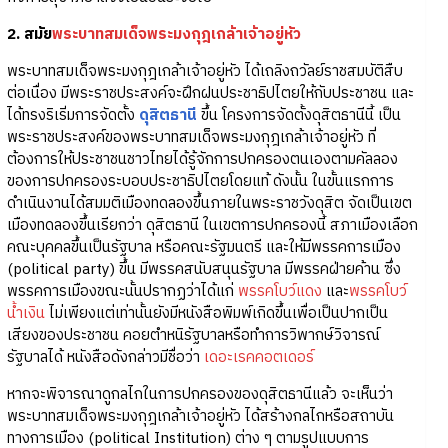
2. สมัย
พระบาทสมเด็จพระมงกุฎเกล้าเจ้าอยู่หัว
พระบาทสมเด็จพระมงกุฎเกล้าเจ้าอยู่หัว ได้เถลิงถวัลย์ราชสมบัติสืบ
ต่อเนื่อง มีพระราชประสงค์จะฝึกฝนประชาธิปไตยให้กับประชาชน และ
ได้ทรงริเริ่มการจัดตั้ง
ดุสิตธานี
ขึ้น โครงการจัดตั้งดุสิตธานีนี้ เป็น
พระราชประสงค์ของพระบาทสมเด็จพระมงกุฎเกล้าเจ้าอยู่หัว ที่
ต้องการให้ประชาชนชาวไทยได้รู้จักการปกครองตนเองตามคัลลอง
ของการปกครองระบอบประชาธิปไตยโดยแท้ ดังนั้น ในขั้นแรกการ
ดำเนินงานได้สมมติเมืองทดลองขึ้นภายในพระราชวังดุสิต จัดเป็นเขต
เมืองทดลองขึ้นเรียกว่า ดุสิตธานี ในเขตการปกครองนี้ สภาเมืองเลือก
คณะบุคคลขึ้นเป็นรัฐบาล หรือคณะรัฐมนตรี และให้มีพรรคการเมือง
(political party) ขึ้น มีพรรคสนับสนุนรัฐบาล มีพรรคฝ่ายค้าน ซึ่ง
พรรคการเมืองขณะนั้นปรากฏว่าได้แก่
พรรคโบว์แดง
และ
พรรคโบว์
น้ำเงิน
ไม่เพียงแต่เท่านั้นยังมีหนังสือพิมพ์เกิดขึ้นเพื่อเป็นปากเป็น
เสียงของประชาชน คอยตำหนิรัฐบาลหรือทำการวิพากษ์วิจารณ์
รัฐบาลได้ หนังสือดังกล่าวมีชื่อว่า
เดอะเรคคอตเดอร์
หากจะพิจารณาดูกลไกในการปกครองของดุสิตธานีแล้ว จะเห็นว่า
พระบาทสมเด็จพระมงกุฎเกล้าเจ้าอยู่หัว ได้สร้างกลไกหรือสถาบัน
ทางการเมือง (political Institution) ต่าง ๆ ตามรูปแบบการ