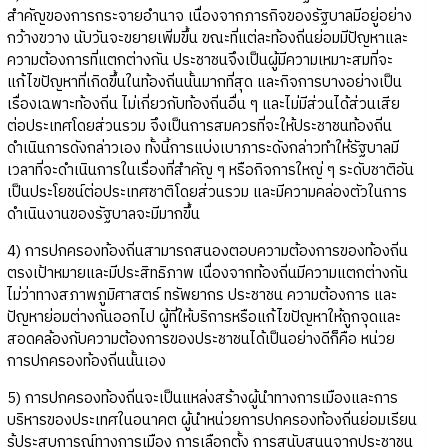
สำคัญของการกระจายอำนาจ เนื่องจากภารกิจของรัฐบาลมีอยู่อย่าง
กว้างขวาง นับวันจะขยายเพิ่มขึ้น ขณะที่แต่ละท้องถิ่นย่อมมีปัญหาและ
ความต้องการที่แตกต่างกัน ประชาชนจึงเป็นผู้มีความเหมาะสมที่จะ
แก้ไขปัญหาที่เกิดขึ้นในท้องถิ่นนั้นมากที่สุด และกิจการบางอย่างเป็น
เรื่องเฉพาะท้องถิ่น ไม่เกี่ยวกับท้องถิ่นอื่น ๆ และไม่มีส่วนได้ส่วนเสีย
ต่อประเทศโดยส่วนรวม จึงเป็นการสมควรที่จะให้ประชาชนท้องถิ่น
ดำเนินการดังกล่าวเอง ทั้งนี้การแบ่งเบาภาระดังกล่าวทำให้รัฐบาลมี
เวลาที่จะดำเนินการในเรื่องที่สำคัญ ๆ หรือกิจการใหญ่ ๆ ระดับชาติอัน
เป็นประโยชน์ต่อประเทศชาติโดยส่วนรวม และมีความคล่องตัวในการ
ดำเนินงานของรัฐบาลจะมีมากขึ้น
4) การปกครองท้องถิ่นสามารถสนองตอบความต้องการของท้องถิ่น
ตรงเป้าหมายและมีประสิทธิภาพ เนื่องจากท้องถิ่นมีความแตกต่างกัน
ไม่ว่าทางสภาพภูมิศาสตร์ ทรัพยากร ประชาชน ความต้องการ และ
ปัญหาย่อมต่างกันออกไป ผู้ที่ให้บริการหรือแก้ไขปัญหาให้ถูกจุดและ
สอดคล้องกับความต้องการของประชาชนได้เป็นอย่างดีก็คือ หน่วย
การปกครองท้องถิ่นนั้นเอง
5) การปกครองท้องถิ่นจะเป็นแหล่งสร้างผู้นำทางการเมืองและการ
บริหารของประเทศในอนาคต ผู้นำหน่วยการปกครองท้องถิ่นย่อมเรียน
รู้ประสบการณ์ทางการเมือง การเลือกตั้ง การสนับสนุนจากประชาชน