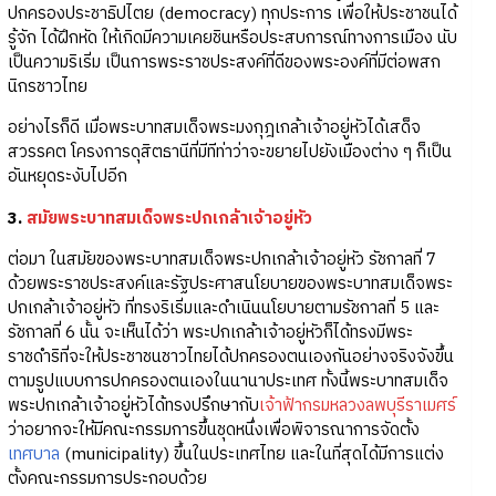
ปกครองประชาธิปไตย (democracy) ทุกประการ เพื่อให้ประชาชนได้
รู้จัก ได้ฝึกหัด ให้เกิดมีความเคยชินหรือประสบการณ์ทางการเมือง นับ
เป็นความริเริ่ม เป็นการพระราชประสงค์ที่ดีของพระองค์ที่มีต่อพสก
นิกรชาวไทย
อย่างไรก็ดี เมื่อพระบาทสมเด็จพระมงกุฎเกล้าเจ้าอยู่หัวได้เสด็จ
สวรรคต โครงการดุสิตธานีที่มีทีท่าว่าจะขยายไปยังเมืองต่าง ๆ ก็เป็น
อันหยุดระงับไปอีก
3.
สมัยพระบาทสมเด็จพระปกเกล้าเจ้าอยู่หัว
ต่อมา ในสมัยของพระบาทสมเด็จพระปกเกล้าเจ้าอยู่หัว รัชกาลที่ 7
ด้วยพระราชประสงค์และรัฐประศาสนโยบายของพระบาทสมเด็จพระ
ปกเกล้าเจ้าอยู่หัว ที่ทรงริเริ่มและดำเนินนโยบายตามรัชกาลที่ 5 และ
รัชกาลที่ 6 นั้น จะเห็นได้ว่า พระปกเกล้าเจ้าอยู่หัวก็ได้ทรงมีพระ
ราชดำริที่จะให้ประชาชนชาวไทยได้ปกครองตนเองกันอย่างจริงจังขึ้น
ตามรูปแบบการปกครองตนเองในนานาประเทศ ทั้งนี้พระบาทสมเด็จ
พระปกเกล้าเจ้าอยู่หัวได้ทรงปรึกษากับ
เจ้าฟ้ากรมหลวงลพบุรีราเมศร์
ว่าอยากจะให้มีคณะกรรมการขึ้นชุดหนึ่งเพื่อพิจารณาการจัดตั้ง
เทศบาล
(municipality) ขึ้นในประเทศไทย และในที่สุดได้มีการแต่ง
ตั้งคณะกรรมการประกอบด้วย