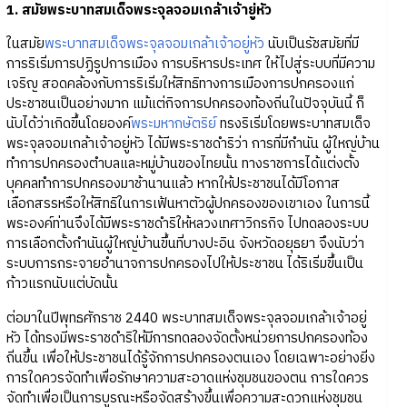
1. สมัยพระบาทสมเด็จพระจุลจอมเกล้าเจ้ายู่หัว
ในสมัย
พระบาทสมเด็จพระจุลจอมเกล้าเจ้าอยู่หัว
นับเป็นรัชสมัยที่มี
การริเริ่มการปฏิรูปการเมือง การบริหารประเทศ ให้ไปสู่ระบบที่มีความ
เจริญ สอดคล้องกับการริเริ่มให้สิทธิทางการเมืองการปกครองแก่
ประชาชนเป็นอย่างมาก แม้แต่กิจการปกครองท้องถิ่นในปัจจุบันนี้ ก็
นับได้ว่าเกิดขึ้นโดยองค์
พระมหากษัตริย์
ทรงริเริ่มโดยพระบาทสมเด็จ
พระจุลจอมเกล้าเจ้าอยู่หัว ได้มีพระราชดำริว่า การที่มีกำนัน ผู้ใหญ่บ้าน
ทำการปกครองตำบลและหมู่บ้านของไทยนั้น ทางราชการได้แต่งตั้ง
บุคคลทำการปกครองมาช้านานแล้ว หากให้ประชาชนได้มีโอกาส
เลือกสรรหรือให้สิทธิในการเฟ้นหาตัวผู้ปกครองของเขาเอง ในการนี้
พระองค์ท่านจึงได้มีพระราชดำริให้หลวงเทศาวิกรกิจ ไปทดลองระบบ
การเลือกตั้งกำนันผู้ใหญ่บ้านขึ้นที่บางปะอิน จังหวัดอยุธยา จึงนับว่า
ระบบการกระจายอำนาจการปกครองไปให้ประชาชน ได้ริเริ่มขึ้นเป็น
ก้าวแรกนับแต่บัดนั้น
ต่อมาในปีพุทธศักราช 2440 พระบาทสมเด็จพระจุลจอมเกล้าเจ้าอยู่
หัว ได้ทรงมีพระราชดำริให้มีการทดลองจัดตั้งหน่วยการปกครองท้อง
ถิ่นขึ้น เพื่อให้ประชาชนได้รู้จักการปกครองตนเอง โดยเฉพาะอย่างยิ่ง
การใดควรจัดทำเพื่อรักษาความสะอาดแห่งชุมชนของตน การใดควร
จัดทำเพื่อเป็นการบูรณะหรือจัดสร้างขึ้นเพื่อความสะดวกแห่งชุมชน