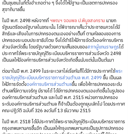
เป็นชุมชนในที่ตั้งอำเภอต่าง ๆ จึงได้ให้มีฐานะเป็นเขตการปกครอง
สุขาภิบาลขึ้น
ในปี พ.ศ. 2498 หลังจากที่
ฯพณฯ จอมพล ป.พิบูลสงคราม
นายก
รัฐมนตรีของรัฐบาลในขณะนั้น ได้พิจารณาเห็นว่าประชาชนควรได้มี
สิทธิและเสียงในการปกครองตนเองอย่างเต็มที่ ตามคัลลองของการ
ปกครองระบอบประชาธิปไตย จึงได้ดำริให้มีการจัดตั้งองค์การบริหาร
ส่วนจังหวัดขึ้น โดยรัฐบาลด้วยความเห็นชอบของ
สภาผู้แทนราษฎร
ได้
ประกาศใช้พระราชบัญญัติระเบียบบริหารราชการส่วนจังหวัด 2498
เป็นผลให้มีองค์การบริหารส่วนจังหวัดเกิดขึ้นนับแต่นั้นเป็นต้นมา
ต่อมาในปี พ.ศ. 2499 ในระยะเวลาไล่เรี่ยกันก็ได้มีการประกาศใช้
พระ
ราชบัญญัติระเบียบบริหารราชการส่วนตำบล พ.ศ. 2499
ขึ้น เป็นผล
ให้มีการจัดตั้ง
องค์การบริหารส่วนตำบล
ขึ้น เพื่อให้การปกครองระดับ
ตำบลที่มีความเจริญ มีรายได้ ได้มีการปกครองตนเองเกิดขึ้นในรูปของ
องค์การบริหารส่วนตำบล และในปี พ.ศ. 2515 หน่วยการปกครอง
ระดับองค์การบริหารส่วนตำบล ก็จำเป็นต้องถูกยุบเลิกไป โดยประกาศ
คณะปฏิวัติ ฉบับที่ 326 ลงวันที่ 13 ธันวาคม 2515
ในปี พ.ศ. 2518 ได้มีประกาศใช้พระราชบัญญัติระเบียบบริหารราชการ
กรุงเทพมหานครขึ้นอีก เป็นผลให้กรุงเทพมหานครเป็นรูปการปกครอง