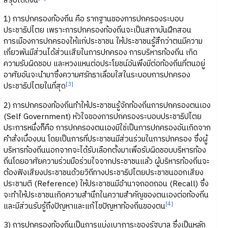
สรุปได้ดังนี้
1) การปกครองท้องถิ่น คือ รากฐานของการปกครองระบอบ
ประชาธิปไตย เพราะการปกครองท้องถิ่นจะเป็นสถาบันฝึกสอน
การเมืองการปกครองให้แก่ประชาชน ให้ประชาชนรู้สึกว่าตนมีความ
เกี่ยวพันมีส่วนได้ส่วนเสียในการปกครอง การบริหารท้องถิ่น เกิด
ความรับผิดชอบ และหวงแหนต่อประโยชน์อันพึงมีต่อท้องถิ่นที่ตนอยู่
อาศัยอันจะนำมาซึ่งความศรัทธาเลื่อมใสในระบอบการปกครอง
[3]
ประชาธิปไตยในที่สุด
2) การปกครองท้องถิ่นทำให้ประชาชนรู้จักท้องถิ่นการปกครองตนเอง
(Self Government) หัวใจของการปกครองระบอบประชาธิปไตย
ประการหนึ่งก็คือ การปกครองตนเองมิใช่เป็นการปกครองอันเกิดจาก
คำสั่งเบื้องบน โดยเป็นการที่ประชาชนมีส่วนร่วมในการปกครอง ซึ่งผู้
บริหารท้องถิ่นนอกจากจะได้รับเลือกตั้งมาเพื่อรับผิดชอบบริหารท้อง
ถิ่นโดยอาศัยความร่วมมือร่วมใจจากประชาชนแล้ว ผู้บริหารท้องถิ่นจะ
ต้องฟังเสียงประชาชนด้วยวิถีทางประชาธิปไตยประชาชนออกเสียง
ประชามติ (Reference) ให้ประชาชนมีอำนาจถอดถอน (Recall) ซึ่ง
จะทำให้ประชาชนเกิดความสำนึกในความสำคัญของตนเองต่อท้องถิ่น
[4]
และมีส่วนรับรู้ถึงปัญหาและแก้ไขปัญหาท้องถิ่นของตน
3) การปกครองท้องถิ่นเป็นการแบ่งเบาภาระของรัฐบาล ซึ่งเป็นหลัก