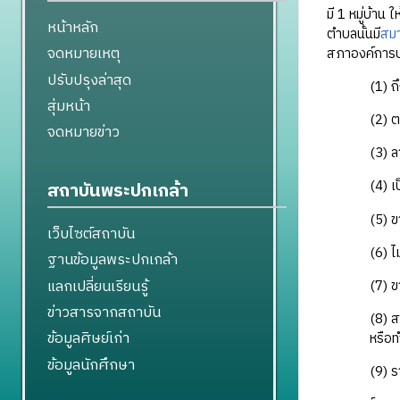
มี 1 หมู่บ้า
หน้าหลัก
ตำบลนั้นมี
สมา
จดหมายเหตุ
สภาองค์การบร
ปรับปรุงล่าสุด
(1) 
สุ่มหน้า
(2) 
จดหมายข่าว
(3) 
(4) เ
สถาบันพระปกเกล้า
(5) ข
เว็บไซต์สถาบัน
(6) ไ
ฐานข้อมูลพระปกเกล้า
แลกเปลี่ยนเรียนรู้
(7) 
ข่าวสารจากสถาบัน
(8) ส
ข้อมูลศิษย์เก่า
หรือท
ข้อมูลนักศึกษา
(9) 