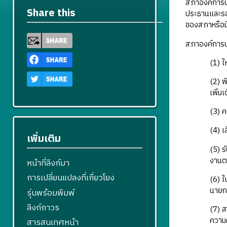
สภาองค์การบ
Share this
ประธานและร
ของสภาหรือม
สภาองค์การบร
(1) 
(2) 
เพิ่มเ
(3) 
(4) 
เพิ่มเติม
(5) 
งานต
หน้าที่ลิงก์มา
การเปลี่ยนแปลงที่เกี่ยวโยง
(6) 
นายกอ
รุ่นพร้อมพิมพ์
ลิงก์ถาวร
(7) 
ความค
สารสนเทศหน้า