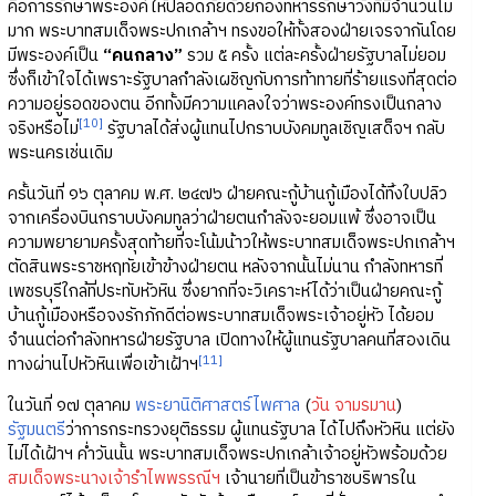
คือการรักษาพระองค์ให้ปลอดภัยด้วยกองทหารรักษาวังที่มีจำนวนไม่
มาก พระบาทสมเด็จพระปกเกล้าฯ ทรงขอให้ทั้งสองฝ่ายเจรจากันโดย
มีพระองค์เป็น
“คนกลาง”
รวม ๕ ครั้ง แต่ละครั้งฝ่ายรัฐบาลไม่ยอม
ซึ่งก็เข้าใจได้เพราะรัฐบาลกำลังเผชิญกับการท้าทายที่ร้ายแรงที่สุดต่อ
ความอยู่รอดของตน อีกทั้งมีความแคลงใจว่าพระองค์ทรงเป็นกลาง
[10]
จริงหรือไม่
รัฐบาลได้ส่งผู้แทนไปกราบบังคมทูลเชิญเสด็จฯ กลับ
พระนครเช่นเดิม
ครั้นวันที่ ๑๖ ตุลาคม พ.ศ. ๒๔๗๖ ฝ่ายคณะกู้บ้านกู้เมืองได้ทิ้งใบปลิว
จากเครื่องบินกราบบังคมทูลว่าฝ่ายตนกำลังจะยอมแพ้ ซึ่งอาจเป็น
ความพยายามครั้งสุดท้ายที่จะโน้มน้าวให้พระบาทสมเด็จพระปกเกล้าฯ
ตัดสินพระราชหฤทัยเข้าข้างฝ่ายตน หลังจากนั้นไม่นาน กำลังทหารที่
เพชรบุรีใกล้ที่ประทับหัวหิน ซึ่งยากที่จะวิเคราะห์ได้ว่าเป็นฝ่ายคณะกู้
บ้านกู้เมืองหรือจงรักภักดีต่อพระบาทสมเด็จพระเจ้าอยู่หัว ได้ยอม
จำนนต่อกำลังทหารฝ่ายรัฐบาล เปิดทางให้ผู้แทนรัฐบาลคนที่สองเดิน
[11]
ทางผ่านไปหัวหินเพื่อเข้าเฝ้าฯ
ในวันที่ ๑๗ ตุลาคม
พระยานิติศาสตร์ไพศาล
(
วัน จามรมาน
)
รัฐมนตรี
ว่าการกระทรวงยุติธรรม ผู้แทนรัฐบาล ได้ไปถึงหัวหิน แต่ยัง
ไม่ได้เฝ้าฯ ค่ำวันนั้น พระบาทสมเด็จพระปกเกล้าเจ้าอยู่หัวพร้อมด้วย
สมเด็จพระนางเจ้ารำไพพรรณีฯ
เจ้านายที่เป็นข้าราชบริพารใน