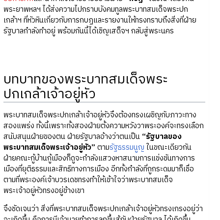
พระยาพหลฯ ได้ส่งความไปกราบบังคมทูลพระบาทสมเด็จพระปก
เกล้าฯ ที่หัวหินเกี่ยวกับการกบฏและรายงานให้ทรงทราบถึงสิ่งที่ฝ่าย
รัฐบาลกำลังทำอยู่ พร้อมกันนี้ได้เชิญเสด็จฯ กลับสู่พระนคร
บทบาทของพระบาทสมเด็จพระ
ปกเกล้าเจ้าอยู่หัว
พระบาทสมเด็จพระปกเกล้าเจ้าอยู่หัวจึงต้องทรงเผชิญกับภาวะทาง
สองแพร่ง ทั้งนี้เพราะทั้งสองฝ่ายตั้งความหวังวาพระองค์จะทรงเลือก
สนับสนุนฝ่ายของตน ฝ่ายรัฐบาลอ้างว่าตนเป็น
“รัฐบาลของ
พระบาทสมเด็จพระเจ้าอยู่หัว”
ตาม
รัฐธรรมนูญ
ในขณะเดียวกัน
ฝ่ายคณะกู้บ้านกู้เมืองก็ดูจะกำลังแสวงหาสนามการแข่งขันทางการ
เมืองที่ยุติธรรมและสิทธิทางการเมือง อีกทั้งกำลังที่ถูกระดมมาก็เชื่อ
ตามที่พระองค์เจ้าบวรเดชทรงทำให้เข้าใจว่าพระบาทสมเด็จ
พระเจ้าอยู่หัวทรงอยู่ข้างเขา
จึงชัดเจนว่า สิ่งที่พระบาทสมเด็จพระปกเกล้าเจ้าอยู่หัวทรงเกรงอยู่ว่า
จะเกิดขึ้น คือการมีเจ้านายทำการลุกขึ้นสู้กับฝ่ายรัฐบาล ได้เกิดขึ้น