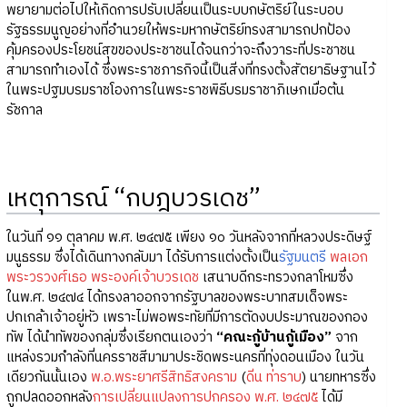
พยายามต่อไปให้เกิดการปรับเปลี่ยนเป็นระบบกษัตริย์ในระบอบ
รัฐธรรมนูญอย่างที่อำนวยให้พระมหากษัตริย์ทรงสามารถปกป้อง
คุ้มครองประโยชน์สุขของประชาชนได้จนกว่าจะถึงวาระที่ประชาชน
สามารถทำเองได้ ซึ่งพระราชภารกิจนี้เป็นสิ่งที่ทรงตั้งสัตยาธิษฐานไว้
ในพระปฐมบรมราชโองการในพระราชพิธีบรมราชาภิเษกเมื่อต้น
รัชกาล
เหตุการณ์ “กบฎบวรเดช”
ในวันที่ ๑๑ ตุลาคม พ.ศ. ๒๔๗๕ เพียง ๑๐ วันหลังจากที่หลวงประดิษฐ์
มนูธรรม ซึ่งได้เดินทางกลับมา ได้รับการแต่งตั้งเป็น
รัฐมนตรี
พลเอก
พระวรวงศ์เธอ พระองค์เจ้าบวรเดช
เสนาบดีกระทรวงกลาโหมซึ่ง
ในพ.ศ. ๒๔๗๔ ได้ทรงลาออกจากรัฐบาลของพระบาทสมเด็จพระ
ปกเกล้าเจ้าอยู่หัว เพราะไม่พอพระทัยที่มีการตัดงบประมาณของกอง
ทัพ ได้นำทัพของกลุ่มซึ่งเรียกตนเองว่า
“คณะกู้บ้านกู้เมือง”
จาก
แหล่งรวมกำลังที่นครราชสีมามาประชิดพระนครที่ทุ่งดอนเมือง ในวัน
เดียวกันนั้นเอง
พ.อ.พระยาศรีสิทธิสงคราม
(
ดิ่น ท่าราบ
) นายทหารซึ่ง
ถูกปลดออกหลัง
การเปลี่ยนแปลงการปกครอง พ.ศ. ๒๔๗๕
ได้มี