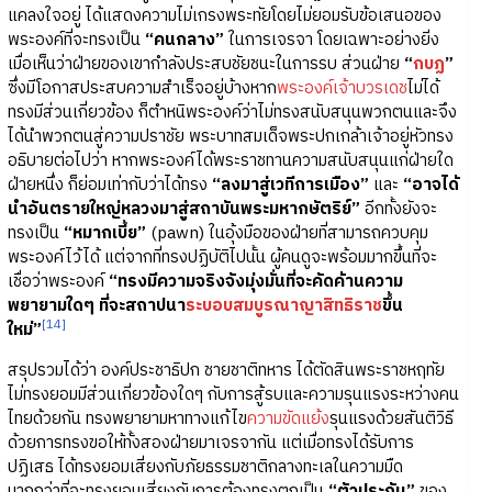
แคลงใจอยู่ ได้แสดงความไม่เกรงพระทัยโดยไม่ยอมรับข้อเสนอของ
พระองค์ที่จะทรงเป็น
“คนกลาง”
ในการเจรจา โดยเฉพาะอย่างยิ่ง
เมื่อเห็นว่าฝ่ายของเขากำลังประสบชัยชนะในการรบ ส่วนฝ่าย
“
กบฏ
”
ซึ่งมีโอกาสประสบความสำเร็จอยู่บ้างหาก
พระองค์เจ้าบวรเดช
ไม่ได้
ทรงมีส่วนเกี่ยวข้อง ก็ตำหนิพระองค์ว่าไม่ทรงสนับสนุนพวกตนและจึง
ได้นำพวกตนสู่ความปราชัย พระบาทสมเด็จพระปกเกล้าเจ้าอยู่หัวทรง
อธิบายต่อไปว่า หากพระองค์ได้พระราชทานความสนับสนุนแก่ฝ่ายใด
ฝ่ายหนึ่ง ก็ย่อมเท่ากับว่าได้ทรง
“ลงมาสู่เวทีการเมือง”
และ
“อาจได้
นำอันตรายใหญ่หลวงมาสู่สถาบันพระมหากษัตริย์”
อีกทั้งยังจะ
ทรงเป็น
“หมากเบี้ย”
(pawn) ในอุ้งมือของฝ่ายที่สามารถควบคุม
พระองค์ไว้ได้ แต่จากที่ทรงปฏิบัติไปนั้น ผู้คนดูจะพร้อมมากขึ้นที่จะ
เชื่อว่าพระองค์
“ทรงมีความจริงจังมุ่งมั่นที่จะคัดค้านความ
พยายามใดๆ ที่จะสถาปนา
ระบอบสมบูรณาญาสิทธิราช
ขึ้น
[14]
ใหม่”
สรุปรวมได้ว่า องค์ประชาธิปก ชายชาติทหาร ได้ตัดสินพระราชหฤทัย
ไม่ทรงยอมมีส่วนเกี่ยวข้องใดๆ กับการสู้รบและความรุนแรงระหว่างคน
ไทยด้วยกัน ทรงพยายามหาทางแก้ไข
ความขัดแย้ง
รุนแรงด้วยสันติวิธี
ด้วยการทรงขอให้ทั้งสองฝ่ายมาเจรจากัน แต่เมื่อทรงได้รับการ
ปฏิเสธ ได้ทรงยอมเสี่ยงกับภัยธรรมชาติกลางทะเลในความมืด
มากกว่าที่จะทรงยอมเสี่ยงกับการต้องทรงตกเป็น
“ตัวประกัน”
ของ