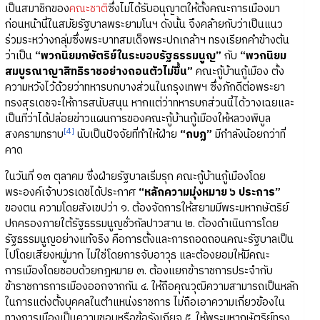
เป็นสมาชิกของ
คณะชาติ
ซึ่งไม่ได้รับอนุญาตให้ตั้งคณะการเมืองมา
ก่อนหน้านี้ในสมัยรัฐบาลพระยามโนฯ ดังนั้น จึงคล้ายกับว่าเป็นแนว
ร่วมระหว่างกลุ่มซึ่งพระบาทสมเด็จพระปกเกล้าฯ ทรงเรียกคำข้างต้น
ว่าเป็น
“พวกนิยมกษัตริย์ในระบอบรัฐธรรมนูญ”
กับ
“พวกนิยม
สมบูรณาญาสิทธิราชอย่างถอนตัวไม่ขึ้น”
คณะกู้บ้านกู้เมือง ตั้ง
ความหวังไว้ด้วยว่าทหารบกบางส่วนในกรุงเทพฯ ซึ่งภักดีต่อพระยา
ทรงสุรเดชจะให้การสนับสนุน หากแต่ว่าทหารบกส่วนนี้ได้วางเฉยและ
เป็นทีว่าได้ปล่อยข่าวแผนการของคณะกู้บ้านกู้เมืองให้หลวงพิบูล
[4]
สงครามทราบ
นับเป็นปัจจัยที่ทำให้ฝ่าย
“กบฏ”
มีกำลังน้อยกว่าที่
คาด
ในวันที่ ๑๓ ตุลาคม ซึ่งฝ่ายรัฐบาลเริ่มรุก คณะกู้บ้านกู้เมืองโดย
พระองค์เจ้าบวรเดชได้ประกาศ
“หลักความมุ่งหมาย ๖ ประการ”
ของตน ความโดยสังเขปว่า ๑. ต้องจัดการให้สยามมีพระมหากษัตริย์
ปกครองภายใต้รัฐธรรมนูญชั่วกัลปาวสาน ๒. ต้องดำเนินการโดย
รัฐธรรมนูญอย่างแท้จริง คือการตั้งและการถอดถอนคณะรัฐบาลเป็น
ไปโดยเสียงหมู่มาก ไม่ใช่โดยการจับอาวุธ และต้องยอมให้มีคณะ
การเมืองโดยชอบด้วยกฎหมาย ๓. ต้องแยกข้าราชการประจำกับ
ข้าราชการการเมืองออกจากกัน ๔. ให้ถือคุณวุฒิความสามารถเป็นหลัก
ในการแต่งตั้งบุคคลในตำแหน่งราชการ ไม่ถือเอาความเกี่ยวข้องใน
ทางการเมืองเป็นความชอบหรือข้อรังเกียจ ๕. ให้พระมหากษัตริย์ทรง