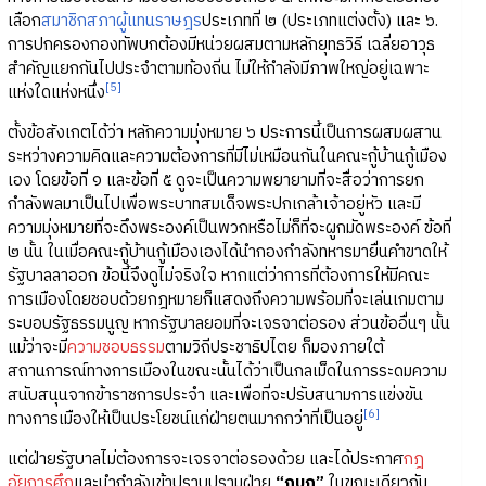
เลือก
สมาชิกสภาผู้แทนราษฎร
ประเภทที่ ๒ (ประเภทแต่งตั้ง) และ ๖.
การปกครองกองทัพบกต้องมีหน่วยผสมตามหลักยุทธวิธี เฉลี่ยอาวุธ
สำคัญแยกกันไปประจำตามท้องถิ่น ไม่ให้กำลังมีภาพใหญ่อยู่เฉพาะ
[5]
แห่งใดแห่งหนึ่ง
ตั้งข้อสังเกตได้ว่า หลักความมุ่งหมาย ๖ ประการนี้เป็นการผสมผสาน
ระหว่างความคิดและความต้องการที่มีไม่เหมือนกันในคณะกู้บ้านกู้เมือง
เอง โดยข้อที่ ๑ และข้อที่ ๕ ดูจะเป็นความพยายามที่จะสื่อว่าการยก
กำลังพลมาเป็นไปเพื่อพระบาทสมเด็จพระปกเกล้าเจ้าอยู่หัว และมี
ความมุ่งหมายที่จะดึงพระองค์เป็นพวกหรือไม่ก็ที่จะผูกมัดพระองค์ ข้อที่
๒ นั้น ในเมื่อคณะกู้บ้านกู้เมืองเองได้นำกองกำลังทหารมายื่นคำขาดให้
รัฐบาลลาออก ข้อนี้จึงดูไม่จริงใจ หากแต่ว่าการที่ต้องการให้มีคณะ
การเมืองโดยชอบด้วยกฎหมายก็แสดงถึงความพร้อมที่จะเล่นเกมตาม
ระบอบรัฐธรรมนูญ หากรัฐบาลยอมที่จะเจรจาต่อรอง ส่วนข้ออื่นๆ นั้น
แม้ว่าจะมี
ความชอบธรรม
ตามวิถีประชาธิปไตย ก็มองภายใต้
สถานการณ์ทางการเมืองในขณะนั้นได้ว่าเป็นกลเม็ดในการระดมความ
สนับสนุนจากข้าราชการประจำ และเพื่อที่จะปรับสนามการแข่งขัน
[6]
ทางการเมืองให้เป็นประโยชน์แก่ฝ่ายตนมากกว่าที่เป็นอยู่
แต่ฝ่ายรัฐบาลไม่ต้องการจะเจรจาต่อรองด้วย และได้ประกาศ
กฎ
อัยการศึก
และนำกำลังเข้าปราบปรามฝ่าย
“กบฏ”
ในขณะเดียวกัน