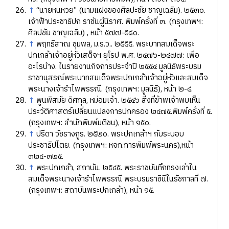
↑
“นายหนหวย” (นามแฝงของศิลปะชัย ชาญเฉลิม). ๒๕๓๐.
เจ้าฟ้าประชาธิปก ราชันผู้นิราศ. พิมพ์ครั้งที่ ๓. (กรุงเทพฯ:
ศิลปชัย ชาญเฉลิม) , หน้า ๕๗๗-๕๘๐.
↑
พฤทธิสาณ ชุมพล, ม.ร.ว.. ๒๕๕๕. พระบาทสมเด็จพระ
ปกเกล้าเจ้าอยู่หัวเสด็จฯ ยุโรป พ.ศ. ๒๔๗๖-๒๔๗๗: เพื่อ
อะไรบ้าง. ในรายงานกิจการประจำปี ๒๕๕๔ มูลนิธิพระบรม
ราชานุสรณ์พระบาทสมเด็จพระปกเกล้าเจ้าอยู่หัวและสมเด็จ
พระนางเจ้ารำไพพรรณี. (กรุงเทพฯ: มูลนิธิ), หน้า ๒-๔.
↑
พูนพิสมัย ดิศกุล, หม่อมเจ้า. ๒๕๔๖ สิ่งที่ข้าพเจ้าพบเห็น
ประวัติศาสตร์เปลี่ยนแปลงการปกครอง ๒๔๗๕.พิมพ์ครั้งที่ ๕.
(กรุงเทพฯ: สำนักพิมพ์มติชน), หน้า ๑๕๐.
↑
ปรีดา วัชรางกูร. ๒๕๒๐. พระปกเกล้าฯ กับระบอบ
ประชาธิปไตย. (กรุงเทพฯ: หจก.การพิมพ์พระนคร),หน้า
๓๒๔-๓๒๕.
↑
พระปกเกล้า, สถาบัน. ๒๕๔๕. พระราชบันทึกทรงเล่าใน
สมเด็จพระนางเจ้ารำไพพรรณี พระบรมราชินีในรัชกาลที่ ๗.
(กรุงเทพฯ: สถาบันพระปกเกล้า), หน้า ๑๕.