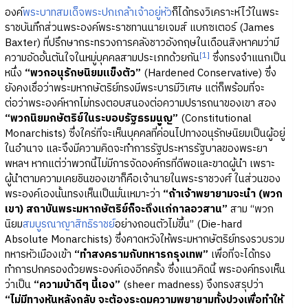
องค์
พระบาทสมเด็จพระปกเกล้าเจ้าอยู่หัว
ก็ได้ทรงวิเคราะห์ไว้ในพระ
ราชบันทึกส่วนพระองค์พระราชทานนายเจมส์ แบกซเตอร์ (James
Baxter) ที่ปรึกษากระทรวงการคลังชาวอังกฤษในเดือนสิงหาคมว่ามี
[1]
ความอัดอั้นตันใจในหมู่บุคคลสามประเภทด้วยกัน
ซึ่งทรงจำแนกเป็น
หนึ่ง
“พวกอนุรักษนิยมแข็งตัว”
(Hardened Conservative) ซึ่ง
ยังคงเชื่อว่าพระมหากษัตริย์ทรงมีพระบารมีวิเศษ แต่ก็พร้อมที่จะ
ต่อว่าพระองค์หากไม่ทรงตอบสนองต่อความปรารถนาของเขา สอง
“พวกนิยมกษัตริย์ในระบอบรัฐธรมนูญ”
(Constitutional
Monarchists) ซึ่งใคร่ที่จะเห็นบุคคลที่ค่อนไปทางอนุรักษนิยมเป็นผู้อยู่
ในอำนาจ และจึงมีความคิดจะทำการรัฐประหารรัฐบาลของพระยา
พหลฯ หากแต่ว่าพวกนี้ไม่มีการจัดองค์กรที่ดีพอและขาดผู้นำ เพราะ
ผู้นำตามความเคยชินของเขาก็คือเจ้านายในพระราชวงศ์ ในส่วนของ
พระองค์เองนั้นทรงเห็นเป็นมั่นเหมาะว่า
“ถ้าเจ้าพยายามจะนำ (พวก
เขา) สถาบันพระมหากษัตริย์ก็จะถึงแก่กาลอวสาน”
สาม “พวก
นิยม
สมบูรณาญาสิทธิราชย์
อย่างถอนตัวไม่ขึ้น” (Die-hard
Absolute Monarchists) ซึ่งคาดหวังให้พระมหากษัตริย์ทรงรวบรวม
ทหารหัวเมืองเข้า
“ทำสงครามกับทหารกรุงเทพ”
เพื่อที่จะได้ทรง
ทำการปกครองด้วยพระองค์เองอีกครั้ง ซึ่งแนวคิดนี้ พระองค์ทรงเห็น
ว่าเป็น
“ความบ้าดีๆ นี้เอง”
(sheer madness) จึงทรงสรุปว่า
“ไม่มีทางหันหลังกลับ จะต้องระดมความพยายามทั้งปวงเพื่อทำให้