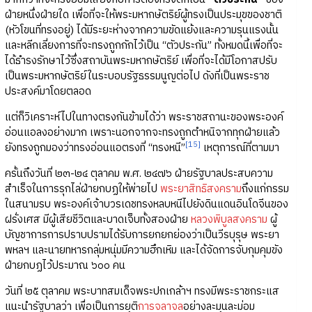
ฝ่ายหนึ่งฝ่ายใด เพื่อที่จะให้พระมหากษัตริย์ผู้ทรงเป็นประมุขของชาติ
(หัวโขนที่ทรงอยู่) ได้มีระยะห่างจากความขัดแย้งและความรุนแรงนั้น
และหลีกเลี่ยงการที่จะทรงถูกกักไว้เป็น “ตัวประกัน” ทั้งหมดนี้เพื่อที่จะ
ได้ธำรงรักษาไว้ซึ่งสถาบันพระมหากษัตริย์ เพื่อที่จะได้มีโอกาสปรับ
เป็นพระมหากษัตริย์ในระบอบรัฐธรรมนูญต่อไป ดังที่เป็นพระราช
ประสงค์มาโดยตลอด
แต่ก็วิเคราะห์ไปในทางตรงกันข้ามได้ว่า พระราชสถานะของพระองค์
อ่อนแอลงอย่างมาก เพราะนอกจากจะทรงถูกตำหนิจากทุกฝ่ายแล้ว
[15]
ยังทรงถูกมองว่าทรงอ่อนแอตรงที่ “ทรงหนี”
เหตุการณ์ที่ตามมา
ครั้นถึงวันที่ ๒๓-๒๔ ตุลาคม พ.ศ. ๒๔๗๖ ฝ่ายรัฐบาลประสบความ
สำเร็จในการรุกไล่ฝ่ายกบฏให้พ่ายไป
พระยาสิทธิสงคราม
ถึงแก่กรรม
ในสนามรบ พระองค์เจ้าบวรเดชทรงหลบหนีไปยังดินแดนอินโดจีนของ
ฝรั่งเศส มีผู้เสียชีวิตและบาดเจ็บทั้งสองฝ่าย
หลวงพิบูลสงคราม
ผู้
บัญชาการการปราบปรามได้รับการยกยกย่องว่าเป็นวีรบุรุษ พระยา
พหลฯ และนายทหารกลุ่มหนุ่มมีความฮึกเหิม และได้จัดการจับกุมคุมขัง
ฝ่ายกบฏไว้ประมาณ ๖๐๐ คน
วันที่ ๒๕ ตุลาคม พระบาทสมเด็จพระปกเกล้าฯ ทรงมีพระราชกระแส
แนะนำรัฐบาลว่า เพื่อเป็นการยุติ
การจลาจล
อย่างละมุนละม่อม