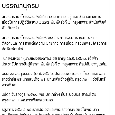
บรรณานุกรม
นครินทร์ เมฆไตรรัตน์. ๒๕๔๖. ความคิด ความรู้ และอำนาจทางการ
เมืองในการปฏิวัติสยาม ๒๔๗๕. พิมพ์ครั้งที่ ๒. กรุงเทพฯ: สำนักพิมพ์
ฟ้าเดียวกัน.
นครินทร์ เมฆไตรรัตน์. ๒๕๔๙. กรณี ร.๗ ทรงสละราชสมบัติการ
ตีความและการสานต่อความหมายทาง การเมือง. กรุงเทพฯ : โครงการ
จัดพิมพ์คบไฟ.
“นายหนหวย” (นามแฝงของศิลปะชัย ชาญเฉลิม). ๒๕๓๐. เจ้าฟ้า
ประชาธิปก ราชันผู้นิราศ. พิมพ์ครั้งที่ ๓. กรุงเทพฯ: ศิลปชัย ชาญเฉลิม.
บรรเจิด อินทุจรรยง (บก). ๒๕๓๖. ประมวลพระบรมราโชวาทและพระ
ราชดำรัสพระบาทสมเด็จ พระปกเกล้าเจ้าอยู่หัว. กรุงเทพฯ : วัชรินทร์
การพิมพ์.
ปรีดา วัชรางกูร. ๒๕๒๐. พระปกเกล้าฯ กับระบอบประชาธิปไตย.
กรุงเทพฯ: หจก.การพิมพ์พระนคร.
รัฐสภา. ๒๕๒๔. พระราชประวัติและพระราชกรณียกิจในพระบาท