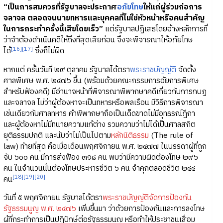
“เป็นการสมควรที่รัฐบาลจะประกาศ
อภัยโทษ
ให้แก่ผู้ร่วมก่อการ
จลาจล ตลอดจนนายทหารและบุคคลที่ไม่ใช่หัวหน้าหรือคนสำคัญ
ในการกระทำครั้งนี้เสียโดยเร็ว”
แต่รัฐบาลปฏิเสธโดยอ้างหลักการที่
ว่าจำต้องดำเนินคดีให้ถึงที่สุดเสียก่อน จึงจะพิจารณาให้อภัยโทษ
[16]
[17]
ได้
ซึ่งก็ไม่ผิด
หากแต่ ครั้นวันที่ ๒๙ ตุลาคม รัฐบาลได้ตรา
พระราชบัญญัติ
จัดตั้ง
ศาลพิเศษ พ.ศ. ๒๔๗๖ ขึ้น (พร้อมด้วยคณะกรรมการอัยการพิเศษ
สำหรับฟ้องคดี) มีอำนาจหน้าที่พิจารณาพิพากษาคดีเกี่ยวกับการกบฏ
และจลาจล ไม่ว่าผู้ต้องหาจะเป็นทหารหรือพลเรือน มีวิธีการพิจารณา
เช่นเดียวกับศาลทหาร คำพิพากษาถือเป็นเด็ดขาดไม่มีอุทธรณ์ฎีกา
และผู้ต้องหาไม่มีทนายความแก้ต่าง รวมความว่าไม่ได้เป็นศาลสถิต
ยุติธรรมปกติ และนับว่าไม่เป็นไปตาม
หลักนิติธรรม
(The rule of
law) ท้ายที่สุด คือเมื่อเดือนพฤศจิกายน พ.ศ. ๒๔๗๗ ในบรรดาผู้ที่ถูก
จับ ๖๐๐ คน มีการส่งฟ้อง ๓๑๘ คน พบว่ามีความผิดต้องโทษ ๒๙๖
คน ในจำนวนนั้นต้องโทษประหารชีวิต ๖ คน จำคุกตลอดชีวิต ๒๔๔
[18]
[19]
[20]
คน
วันที่ ๕ พฤศจิกายน รัฐบาลได้ตรา
พระราชบัญญัติจัดการป้องกัน
รัฐธรรมนูญ พ.ศ. ๒๔๗๖
เพิ่มขึ้นมา ว่าด้วยการป้องกันและการลงโทษ
ผู้ที่กระทำการเป็นปฏิปักษ์ต่อรัฐธรรมนูญ หรือทำให้ประชาชนเสื่อม