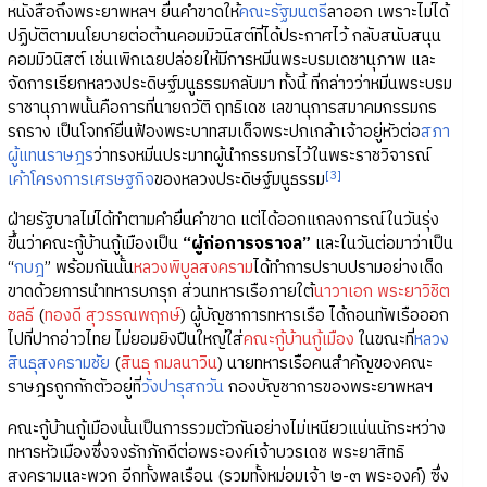
หนังสือถึงพระยาพหลฯ ยื่นคำขาดให้
คณะรัฐมนตรี
ลาออก เพราะไม่ได้
ปฏิบัติตามนโยบายต่อต้านคอมมิวนิสต์ที่ได้ประกาศไว้ กลับสนับสนุน
คอมมิวนิสต์ เช่นเพิกเฉยปล่อยให้มีการหมิ่นพระบรมเดชานุภาพ และ
จัดการเรียกหลวงประดิษฐ์มนูธรรมกลับมา ทั้งนี้ ที่กล่าวว่าหมิ่นพระบรม
ราชานุภาพนั้นคือการที่นายถวัติ ฤทธิเดช เลขานุการสมาคมกรรมกร
รถราง เป็นโจทก์ยื่นฟ้องพระบาทสมเด็จพระปกเกล้าเจ้าอยู่หัวต่อ
สภา
ผู้แทนราษฎร
ว่าทรงหมิ่นประมาทผู้นำกรรมกรไว้ในพระราชวิจารณ์
[3]
เค้าโครงการเศรษฐกิจ
ของหลวงประดิษฐ์มนูธรรม
ฝ่ายรัฐบาลไม่ได้ทำตามคำยื่นคำขาด แต่ได้ออกแถลงการณ์ในวันรุ่ง
ขึ้นว่าคณะกู้บ้านกู้เมืองเป็น
“ผู้ก่อการจราจล”
และในวันต่อมาว่าเป็น
“
กบฎ
” พร้อมกันนั้น
หลวงพิบูลสงคราม
ได้ทำการปราบปรามอย่างเด็ด
ขาดด้วยการนำทหารบกรุก ส่วนทหารเรือภายใต้
นาวาเอก พระยาวิชิต
ชลธี
(
ทองดี สุวรรณพฤกษ์
) ผู้บัญชาการทหารเรือ ได้ถอนทัพเรือออก
ไปที่ปากอ่าวไทย ไม่ยอมยิงปืนใหญ่ใส่
คณะกู้บ้านกู้เมือง
ในขณะที่
หลวง
สินธุสงครามชัย
(
สินธุ กมลนาวิน
) นายทหารเรือคนสำคัญของคณะ
ราษฎรถูกกักตัวอยู่ที่
วังปารุสกวัน
กองบัญชาการของพระยาพหลฯ
คณะกู้บ้านกู้เมืองนั้นเป็นการรวมตัวกันอย่างไม่เหนียวแน่นนักระหว่าง
ทหารหัวเมืองซึ่งจงรักภักดีต่อพระองค์เจ้าบวรเดช พระยาสิทธิ
สงครามและพวก อีกทั้งพลเรือน (รวมทั้งหม่อมเจ้า ๒-๓ พระองค์) ซึ่ง