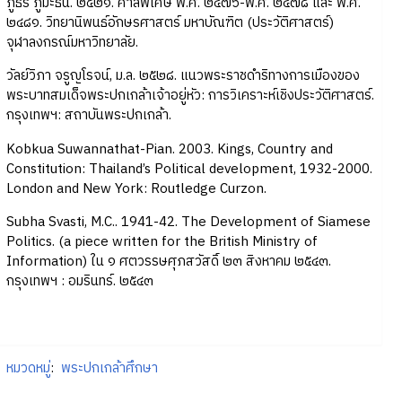
ภูธร ภูมะธน. ๒๕๒๑. ศาลพิเศษ พ.ศ. ๒๔๗๖-พ.ศ. ๒๔๗๘ และ พ.ศ.
๒๔๘๑. วิทยานิพนธ์อักษรศาสตร์ มหาบัณฑิต (ประวัติศาสตร์)
จุฬาลงกรณ์มหาวิทยาลัย.
วัลย์วิภา จรูญโรจน์, ม.ล. ๒๕๒๘. แนวพระราชดำริทางการเมืองของ
พระบาทสมเด็จพระปกเกล้าเจ้าอยู่หัว: การวิเคราะห์เชิงประวัติศาสตร์.
กรุงเทพฯ: สถาบันพระปกเกล้า.
Kobkua Suwannathat-Pian. 2003. Kings, Country and
Constitution: Thailand’s Political development, 1932-2000.
London and New York: Routledge Curzon.
Subha Svasti, M.C.. 1941-42. The Development of Siamese
Politics. (a piece written for the British Ministry of
Information) ใน ๑ ศตวรรษศุภสวัสดิ์ ๒๓ สิงหาคม ๒๕๔๓.
กรุงเทพฯ : อมรินทร์. ๒๕๔๓
หมวดหมู่
:
พระปกเกล้าศึกษา