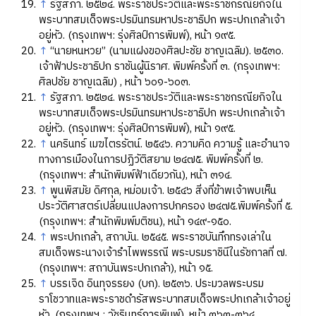
↑
รัฐสภา. ๒๕๒๔. พระราชประวัติและพระราชกรณียกิจใน
พระบาทสมเด็จพระปรมินทรมหาประชาธิปก พระปกเกล้าเจ้า
อยู่หัว. (กรุงเทพฯ: รุ่งศิลป์การพิมพ์), หน้า ๑๙๕.
↑
“นายหนหวย” (นามแฝงของศิลปะชัย ชาญเฉลิม). ๒๕๓๐.
เจ้าฟ้าประชาธิปก ราชันผู้นิราศ. พิมพ์ครั้งที่ ๓. (กรุงเทพฯ:
ศิลปชัย ชาญเฉลิม) , หน้า ๖๐๑-๖๐๓.
↑
รัฐสภา. ๒๕๒๔. พระราชประวัติและพระราชกรณียกิจใน
พระบาทสมเด็จพระปรมินทรมหาประชาธิปก พระปกเกล้าเจ้า
อยู่หัว. (กรุงเทพฯ: รุ่งศิลป์การพิมพ์), หน้า ๑๙๕.
↑
นครินทร์ เมฆไตรรัตน์. ๒๕๔๖. ความคิด ความรู้ และอำนาจ
ทางการเมืองในการปฏิวัติสยาม ๒๔๗๕. พิมพ์ครั้งที่ ๒.
(กรุงเทพฯ: สำนักพิมพ์ฟ้าเดียวกัน), หน้า ๓๑๔.
↑
พูนพิสมัย ดิศกุล, หม่อมเจ้า. ๒๕๔๖ สิ่งที่ข้าพเจ้าพบเห็น
ประวัติศาสตร์เปลี่ยนแปลงการปกครอง ๒๔๗๕.พิมพ์ครั้งที่ ๕.
(กรุงเทพฯ: สำนักพิมพ์มติชน), หน้า ๑๔๙-๑๕๐.
↑
พระปกเกล้า, สถาบัน. ๒๕๔๕. พระราชบันทึกทรงเล่าใน
สมเด็จพระนางเจ้ารำไพพรรณี พระบรมราชินีในรัชกาลที่ ๗.
(กรุงเทพฯ: สถาบันพระปกเกล้า), หน้า ๑๕.
↑
บรรเจิด อินทุจรรยง (บก). ๒๕๓๖. ประมวลพระบรม
ราโชวาทและพระราชดำรัสพระบาทสมเด็จพระปกเกล้าเจ้าอยู่
หัว. (กรุงเทพฯ : วัชรินทร์การพิมพ์), หน้า ๓๖๓-๓๖๔.