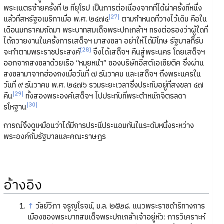
พระเนตรซ้ายครั้งที่ ๒ ที่ยุโรป เป็นการต่อเนื่องจากที่ได้ผ่าครั้งที่หนึ่ง
[27]
แล้วที่สหรัฐอเมริกาเมื่อ พ.ศ. ๒๔๗๔
ตามกำหนดที่วางไว้เดิม คือใน
เดือนมกราคมถัดมา พระบาทสมเด็จพระปกเกล้าฯ ทรงต่อรองว่าผู้ใดที่
ได้ถวายงานในครั้งการเสด็จฯ มาสงขลา อย่าให้ได้มีโทษ รัฐบาลก็รับ
[28]
จะทำตามพระราชประสงค์
จึงได้เสด็จฯ คืนสู่พระนคร โดยเสด็จฯ
ออกจากสงขลาด้วยเรือ “หมุยหนำ” ของบริษัทอีสต์เอเชียติค ซึ่งผ่าน
สงขลามาจากฮ่องกงเมื่อวันที่ ๗ ธันวาคม และเสด็จฯ ถึงพระนครใน
วันที่ ๙ ธันวาคม พ.ศ. ๒๔๗๖ รวมระยะเวลาซึ่งประทับอยู่ที่สงขลา ๔๗
[29]
คืน
ทั้งสองพระองค์เสด็จฯ ไปประทับที่พระตำหนักจิตรลดา
[30]
รโหฐาน
การณ์จึงดูเหมือนว่าได้มีการประนีประนอมกันในระดับหนึ่งระหว่าง
พระองค์กับรัฐบาลและคณะราษฎร
อ้างอิง
↑
วัลย์วิภา จรูญโรจน์, ม.ล. ๒๕๒๘. แนวพระราชดำริทางการ
เมืองของพระบาทสมเด็จพระปกเกล้าเจ้าอยู่หัว: การวิเคราะห์