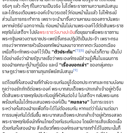
จริงๆ แล้ว ทั้งๆ ที่ในความเป็นจริง ไม่ได้พระราชทานความสนับสนุน
และได้ทรงเตือนพระองค์เจ้าบวรเดชไว้ก่อนหน้านั้นแล้ว ไม่ให้ทรงมี
ส่วนในการกระทำการ เพราะจะนำมาซึ่งความหายนะของสถาบันพระ
มหากษัตริย์ นอกจากนั้น ก่อนหน้านั้นไม่นานพระองค์ได้ตัดสินพระราช
หฤทัยไม่เสด็จฯ ไปยัง
พระราชวังบางปะอิน
ที่อยุธยาเพื่อพระราชทาน
พระกฐินหลวงตามราชประเพณีซึ่งทรงปฏิบัติเป็นประจำ เพราะทรง
เกรงว่าหากทหารหัวเมืองยกทัพผ่านลงมาจากภาคตะวันออกเฉียง
[7]
[8]
เหนือก็จะกักพระองค์ไว้เป็น
“ตัวประกัน”
อย่างไรก็ตาม เป็นไป
ได้อย่างยิ่งว่าฝ่ายรัฐบาลเชื่อว่าพระองค์ทรงมีส่วนรู้เห็นในแผนการ
ของฝ่ายคณะกู้บ้านกู้เมือง และมี
“เรื่องบอกเล่า”
ของกลุ่มคณะ
[9]
ราษฎรว่าพระราชทานทุนทรัพย์สนับสนุน
แต่โดยที่ทั้งสองฝ่ายที่กำลังจะรบกันอยู่ได้ออกประกาศและกราบบังคม
ทูลว่าจงรักภักดีต่อพระองค์ พระบาทสมเด็จพระปกเกล้าเจ้าอยู่หัวจึง
ตัดสินพระราชหฤทัยประทับอยู่ที่หัวหินต่อไป ไม่เสด็จฯ กลับพระนคร
พร้อมกันนั้นได้ทรงเสนอพระองค์เป็น
“คนกลาง”
ในการเจรจา
ระหว่างทั้งสองฝ่ายเพื่อที่จะได้ไม่ต้องรบกัน หากแต่ว่าไม่นานต่อมา
การรบพุ่งกันได้เริ่มขึ้น พระบาทสมเด็จพระปกเกล้าเจ้าอยู่หัวทรงสลด
พระราชหฤทัยยิ่งนักที่คนไทยด้วยกันรบกันเอง โดยมีการเสียเลือดเนื้อ
ด้วยกันทั้งสองฝ่าย สิ่งเดียวที่พระองค์ทรงสามารถทำได้ในขณะนั้นก็