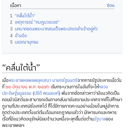
เนื้อหา
1
“คลื่นใต้น้ำ”
2
เหตุการณ์ “กบฎบวรเดช”
3
บทบาทของพระบาทสมเด็จพระปกเกล้าเจ้าอยู่หัว
4
อ้างอิง
5
บรรณานุกรม
“คลื่นใต้น้ำ”
เมื่อ
พระยาพหลพลพยุหเสนา
นายกรัฐมนตรี
จากการรัฐประหารเมื่อวัน
ที่
๒๐ มิถุนายน พ.ศ. ๒๔๗๖
เริ่มกระบวนการในอันที่จะให้
หลวง
ประดิษฐ์มนูธรรม
(
ปรีดี พนมยงค์
) พ้นจากข้อกล่าวหาว่ามีแนวคิดเป็น
คอมมิวนิสต์และสามารถเดินทางกลับมายังสยามประเทศจากที่ไปศึกษา
ดูงานที่ประเทศฝรั่งเศสได้ ก็ได้มีการคาดคะเนอย่างน้อยในหมู่นักการ
ทูตต่างประเทศตั้งแต่ต้นเดือนกรกฎาคมแล้วว่า มีทหารบกและทหาร
เรือที่มีแนวคิดอนุรักษ์นิยมจำนวนหนึ่งจะลุกขึ้นต่อต้าน
รัฐบาล
ของ
พระยาพหลฯ