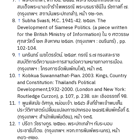
↑
พระปกเกล้า, สถาบัน. ๒๕๔๕. พระราชบันทึกทรงเล่าใน
สมเด็จพระนางเจ้ารำไพพรรณี พระบรมราชินีใน รัชกาลที่ ๗.
(กรุงเทพฯ: สถาบันพระปกเกล้า), หน้า ๑๒-๑๓.
↑
Subha Svasti, M.C.. 1941-42. ๒๕๔๓. The
Development of Siamese Politics. (a piece written
for the British Ministry of Information) ใน ๑ ศตวรรษ
ศุภสวัสดิ์ ๒๓ สิงหาคม ๒๕๔๓. (กรุงเทพฯ : อมรินทร์) , pp.
102-104.
↑
นครินทร์ เมฆไตรรัตน์. ๒๕๔๙. กรณี ร.๗ ทรงสละราช
สมบัติการตีความและการสานต่อความหมายทางการเมือง.
(กรุงเทพฯ : โครงการจัดพิมพ์คบไฟ), หน้า ๓๕.
↑
Kobkua Suwannathat-Pian. 2003. Kings, Country
and Constitution: Thailand’s Political
Development,1932-2000. (London and New York:
Routledge Curzon), p. 107, p. 238. และ เชิงอรรถที่ 98.
↑
พูนพิสมัย ดิศกุล, หม่อมเจ้า. ๒๕๔๖ สิ่งที่ข้าพเจ้าพบเห็น
ประวัติศาสตร์เปลี่ยนแปลงการปกครอง ๒๔๗๕.พิมพ์ครั้งที่ ๕.
(กรุงเทพฯ: สำนักพิมพ์มติชน), หน้า ๑๓๕.
↑
ปรีดา วัชรางกูร. ๒๕๒๐. พระปกเกล้าฯ กับระบอบ
ประชาธิปไตย. (กรุงเทพฯ: หจก.การพิมพ์พระนคร), หน้า
๓๐๖-๓๒๐.