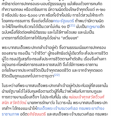
ศรัทธาต่อการปกครองระบอบรัฐธรรมนูญ แม้เพียงด้วยการคบคิด
ทำความตกลง หรือเตรียมการ มีความผิดต้องโทษจำคุกตั้งแต่ ๓-๒๐
ปี หรือปรับ ๕๐๐-๕,๐๐๐ บาท หรือทั้งจำทั้งปรับ การไต่สวนให้กระทำ
โดยคณะกรรมการ ซึ่งแต่งตั้งโดย
คณะรัฐมนตรี
ถ้าพบว่ามีความผิด
[21]
จะให้มีโทษกักบริเวณได้เป็นเวลาไม่เกิน ๑๐ ปี
นับเป็น
กฎหมาย
อีก
ฉบับหนึ่งที่ขัดต่อหลักนิติธรรม และไม่ใช้ศาลใดเลย และนับเป็น
มาตรการที่เปิดโอกาสให้จับกุมได้อย่าง “เหวี่ยงแห”
พระบาทสมเด็จพระปกเกล้าเจ้าอยู่หัว ซึ่งตามธรรมเนียมการปกครอง
ของสยาม ทรงเป็น “เจ้าชีวิต” ผู้ทรงสิทธิแต่ผู้เดียวที่จะสั่งประหารชีวิต
ผู้ใด ทรงปฏิเสธที่จะทรงสั่งประหารชีวิตตามคำตัดสิน เรื่องจึงค้างคา
อยู่จนกระทั่งหลังการทรงสละราชสมบัติ จึงได้มีการพระราชทาน
อภัยโทษจากประหารชีวิตเป็นจำคุกตลอดชีวิต และจากจำคุกตลอด
[22]
ชีวิตเป็นถูกเนรเทศไปเกาะตารุเตา
ในระหว่างที่พระบาทสมเด็จพระปกเกล้าเจ้าอยู่หัวประทับอยู่ที่สงขลานั้น
ฝ่ายรัฐบาลได้ไล่จับกุมหรือตามตัวผู้ที่เห็นว่าพัวพันกับการกบฎและ
การถวายงานเมื่อเสด็จฯ ไปประทับที่นั่น เช่น
หม่อมเจ้าศุภสวัสดิ์วงศ์
สนิท สวัสดิวัตน์
นายทหารรักษาวัง ในวาระนั้น พระบาทสมเด็จพระปก
เกล้าฯ ได้ทรงแนะนำให้
สมเด็จพระเจ้าบรมวงศ์เธอ กรมพระยาดำรง
ราชานุภาพ
อดีต
อภิรัฐมนตรี
และสมเด็จพระเจ้าบรมวงศ์เธอ กรมพระ