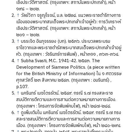
เชิงประวัติศาสตร์. (กรุงเทพฯ: สถาบันพระปกเกล้า), หน้า
๑๙๘ – ๒๐๒.
↑
วัลย์วิภา จรูญโรจน์, ม.ล. ๒๕๒๘. แนวพระราชดำริทางการ
เมืองของพระบาทสมเด็จพระปกเกล้าเจ้าอยู่หัว: การวิเคราะห์
เชิงประวัติศาสตร์. (กรุงเทพฯ: สถาบันพระปกเกล้า), หน้า
๒๐๑ – ๒๐๒.
↑
บรรเจิด อินทุจรรยง (บก). ๒๕๓๖. ประมวลพระบรม
ราโชวาทและพระราชดำรัสพระบาทสมเด็จพระปกเกล้าเจ้าอยู่
หัว. (กรุงเทพฯ : วัชรินทร์การพิมพ์) , หน้า๓๑๑ , ๓๖๓-๓๖๔.
↑
Subha Svasti, M.C.. 1941-42. ๒๕๔๓. The
Development of Siamese Politics. (a piece written
for the British Ministry of Information) ใน ๑ ศตวรรษ
ศุภสวัสดิ์ ๒๓ สิงหาคม ๒๕๔๓. (กรุงเทพฯ : อมรินทร์) ,
p.107.
↑
นครินทร์ เมฆไตรรัตน์. ๒๕๔๙. กรณี ร.๗ ทรงสละราช
สมบัติการตีความและการสานต่อความหมายทางการเมือง.
(กรุงเทพฯ : โครงการจัดพิมพ์คบไฟ), หน้า ๒๘๗-๒๘๘.
↑
ดูเพิ่มเติมใน นครินทร์ เมฆไตรรัตน์. ๒๕๔๙. กรณี ร.๗ ทรง
สละราชสมบัติการตีความและการสานต่อความหมายทางการ
เมือง. (กรุงเทพฯ : โครงการจัดพิมพ์คบไฟ), หน้า ๒๘๐-๒๙๔.