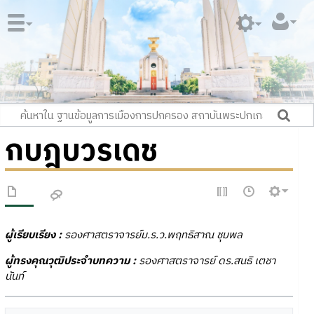
กบฎบวรเดช
ผู้เรียบเรียง :
รองศาสตราจารย์ม.ร.ว.พฤทธิสาณ ชุมพล
ผู้ทรงคุณวุฒิประจำบทความ :
รองศาสตราจารย์ ดร.สนธิ เตชา
นันท์