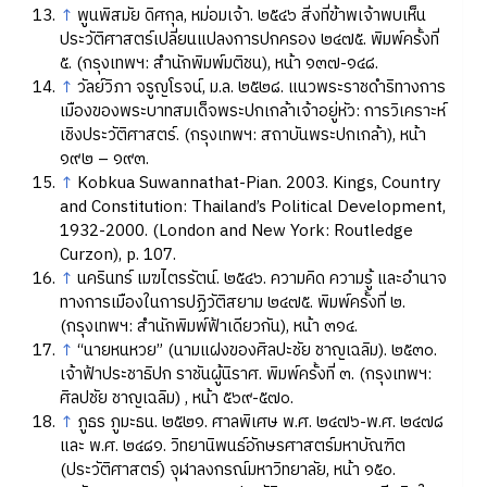
↑
พูนพิสมัย ดิศกุล, หม่อมเจ้า. ๒๕๔๖ สิ่งที่ข้าพเจ้าพบเห็น
ประวัติศาสตร์เปลี่ยนแปลงการปกครอง ๒๔๗๕. พิมพ์ครั้งที่
๕. (กรุงเทพฯ: สำนักพิมพ์มติชน), หน้า ๑๓๗-๑๔๘.
↑
วัลย์วิภา จรูญโรจน์, ม.ล. ๒๕๒๘. แนวพระราชดำริทางการ
เมืองของพระบาทสมเด็จพระปกเกล้าเจ้าอยู่หัว: การวิเคราะห์
เชิงประวัติศาสตร์. (กรุงเทพฯ: สถาบันพระปกเกล้า), หน้า
๑๙๒ – ๑๙๓.
↑
Kobkua Suwannathat-Pian. 2003. Kings, Country
and Constitution: Thailand’s Political Development,
1932-2000. (London and New York: Routledge
Curzon), p. 107.
↑
นครินทร์ เมฆไตรรัตน์. ๒๕๔๖. ความคิด ความรู้ และอำนาจ
ทางการเมืองในการปฏิวัติสยาม ๒๔๗๕. พิมพ์ครั้งที่ ๒.
(กรุงเทพฯ: สำนักพิมพ์ฟ้าเดียวกัน), หน้า ๓๑๔.
↑
“นายหนหวย” (นามแฝงของศิลปะชัย ชาญเฉลิม). ๒๕๓๐.
เจ้าฟ้าประชาธิปก ราชันผู้นิราศ. พิมพ์ครั้งที่ ๓. (กรุงเทพฯ:
ศิลปชัย ชาญเฉลิม) , หน้า ๕๖๙-๕๗๐.
↑
ภูธร ภูมะธน. ๒๕๒๑. ศาลพิเศษ พ.ศ. ๒๔๗๖-พ.ศ. ๒๔๗๘
และ พ.ศ. ๒๔๘๑. วิทยานิพนธ์อักษรศาสตร์มหาบัณฑิต
(ประวัติศาสตร์) จุฬาลงกรณ์มหาวิทยาลัย, หน้า ๑๕๐.