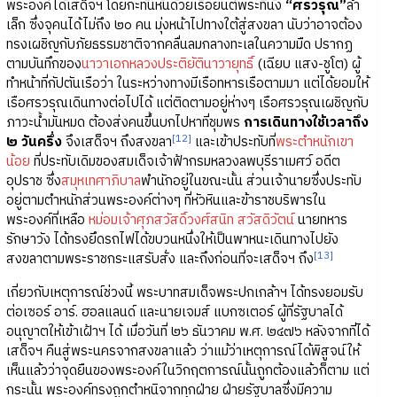
พระองค์ได้เสด็จฯ โดยกะทันหันด้วยเรือยนต์พระที่นั่ง
“ศรวรุณ”
ลำ
เล็ก ซึ่งจุคนได้ไม่ถึง ๒๐ คน มุ่งหน้าไปทางใต้สู่สงขลา นับว่าอาจต้อง
ทรงเผชิญกับภัยธรรมชาติจากคลื่นลมกลางทะเลในความมืด ปรากฏ
ตามบันทึกของ
นาวาเอกหลวงประติยัตินาวายุทธิ์
(เฉียบ แสง-ชูโต) ผู้
ทำหน้าที่กัปตันเรือว่า ในระหว่างทางมีเรือทหารเรือตามมา แต่ได้ยอมให้
เรือศรวรุณเดินทางต่อไปได้ แต่ติดตามอยู่ห่างๆ เรือศรวรุณเผชิญกับ
ภาวะน้ำมันหมด ต้องส่งคนขึ้นบกไปหาที่ชุมพร
การเดินทางใช้เวลาถึง
[12]
๒ วันครึ่ง
จึงเสด็จฯ ถึงสงขลา
และเข้าประทับที่
พระตำหนักเขา
น้อย
ที่ประทับเดิมของสมเด็จเจ้าฟ้ากรมหลวงลพบุรีราเมศว์ อดีต
อุปราช ซึ่ง
สมุหเทศาภิบาล
พำนักอยู่ในขณะนั้น ส่วนเจ้านายซึ่งประทับ
อยู่ตามตำหนักส่วนพระองค์ต่างๆ ที่หัวหินและข้าราชบริพารใน
พระองค์ที่เหลือ
หม่อมเจ้าศุภสวัสดิ์วงศ์สนิท สวัสดิวัตน์
นายทหาร
รักษาวัง ได้ทรงยึดรถไฟได้ขบวนหนึ่งให้เป็นพาหนะเดินทางไปยัง
[13]
สงขลาตามพระราชกระแสรับสั่ง และถึงก่อนที่จะเสด็จฯ ถึง
เกี่ยวกับเหตุการณ์ช่วงนี้ พระบาทสมเด็จพระปกเกล้าฯ ได้ทรงยอมรับ
ต่อเซอร์ อาร์. ฮอลแลนด์ และนายเจมส์ แบกซเตอร์ ผู้ที่รัฐบาลได้
อนุญาตให้เข้าเฝ้าฯ ได้ เมื่อวันที่ ๒๖ ธันวาคม พ.ศ. ๒๔๗๖ หลังจากที่ได้
เสด็จฯ คืนสู่พระนครจากสงขลาแล้ว ว่าแม้ว่าเหตุการณ์ได้พิสูจน์ให้
เห็นแล้วว่าจุดยืนของพระองค์ในวิกฤตการณ์นั้นถูกต้องแล้วก็ตาม แต่
กระนั้น พระองค์ทรงถูกตำหนิจากทุกฝ่าย ฝ่ายรัฐบาลซึ่งมีความ