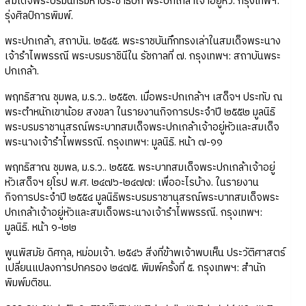
สมเด็จพระปรมินทรมหาประชาธิปก พระปกเกล้าเจ้าอยู่หัว. กรุงเทพฯ:
รุ่งศิลป์การพิมพ์.
พระปกเกล้า, สถาบัน. ๒๕๔๕. พระราชบันทึกทรงเล่าในสมเด็จพระนาง
เจ้ารำไพพรรณี พระบรมราชินีใน รัชกาลที่ ๗. กรุงเทพฯ: สถาบันพระ
ปกเกล้า.
พฤทธิสาณ ชุมพล, ม.ร.ว.. ๒๕๕๓. เมื่อพระปกเกล้าฯ เสด็จฯ ประทับ ณ
พระตำหนักเขาน้อย สงขลา ในรายงานกิจการประจำปี ๒๕๕๒ มูลนิธิ
พระบรมราชานุสรณ์พระบาทสมเด็จพระปกเกล้าเจ้าอยู่หัวและสมเด็จ
พระนางเจ้ารำไพพรรณี. กรุงเทพฯ: มูลนิธิ. หน้า ๗-๑๑
พฤทธิสาณ ชุมพล, ม.ร.ว.. ๒๕๕๕. พระบาทสมเด็จพระปกเกล้าเจ้าอยู่
หัวเสด็จฯ ยุโรป พ.ศ. ๒๔๗๖-๒๔๗๗: เพื่ออะไรบ้าง. ในรายงาน
กิจการประจำปี ๒๕๕๔ มูลนิธิพระบรมราชานุสรณ์พระบาทสมเด็จพระ
ปกเกล้าเจ้าอยู่หัวและสมเด็จพระนางเจ้ารำไพพรรณี. กรุงเทพฯ:
มูลนิธิ. หน้า ๑-๒๒
พูนพิสมัย ดิศกุล, หม่อมเจ้า. ๒๕๔๖ สิ่งที่ข้าพเจ้าพบเห็น ประวัติศาสตร์
เปลี่ยนแปลงการปกครอง ๒๔๗๕. พิมพ์ครั้งที่ ๕. กรุงเทพฯ: สำนัก
พิมพ์มติชน.