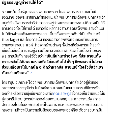
รัฐธรรมนูญทำงานให้ได้”
หากแต่ในเมื่อรัฐบาลของพระยาพหลฯ ไม่ขอพระราชทานและไม่มี
เจตนาจะขอพระราชทานคำทรงแนะนำ พระบาทสมเด็จพระปกเกล้าเจ้า
อยู่หัวจึงมีพระราชดำริว่า การทรงขู่ว่าจะทรงสละราชสมบัติอาจเป็นวิธี
การเดียวที่จะใช้การได้ กล่าวคือ หากทรงสามารถเสด็จพระราชดำเนิน
ไปให้ห่างไกลเพียงพอจากความเสี่ยงที่จะทรงถูกกักไว้เป็นตัวประกัน
(hostage) และโดยการนั้น ทรงมีอิสรภาพพอที่จะทรงดำเนินการ
ตามพระราชประสงค์ ห่างจากฝ่ายต่างๆ ทั้งปวงที่ต้องการให้ทรงทำ
เช่นนั้นเช่นนี้ การทรงขู่อาจมีโอกาสจะมีประสิทธิผล ในเบื้องท้ายของ
พระราชบันทึก ทรงไว้ด้วยว่า
“เป็นที่น่าเศร้าจริงๆ ที่ประชาชนตั้ง
ความหวังไว้กับพระมหากษัตริย์จนเกินไป ทั้งๆ ที่พระองค์ไม่อาจ
ช่วยเหลือเขาได้มากนัก จะดีกว่าหากประชาชนเข้าใจเร็วขึ้นว่าเขา
[2]
ต้องช่วยตัวเอง”
โดยสรุป วิเคราะห์ได้ว่า พระบาทสมเด็จพระปกเกล้าเจ้าอยู่หัวทรง
ระอาพระราชหฤทัยว่า ไม่มีพลังส่วนใดเลยในหมู่ประชาชนที่มีการจัด
องค์กรหรือความมุ่งมั่นพอที่จะสกัด
คณะราษฎร
ซึ่งทรงเห็นว่ามีแนวโน้ม
สู่คณาธิปไตย (การปกครองโดยคณะบุคคล) และสาธารณรัฐ (การ
ปกครองโดยไม่มีกษัตริย์) แต่ในพระราชสถานะพระมหากษัตริย์สยาม
ทรงตระหนักว่าเป็นความรับผิดชอบของพระองค์ที่จะต้องทรงบากบั่น