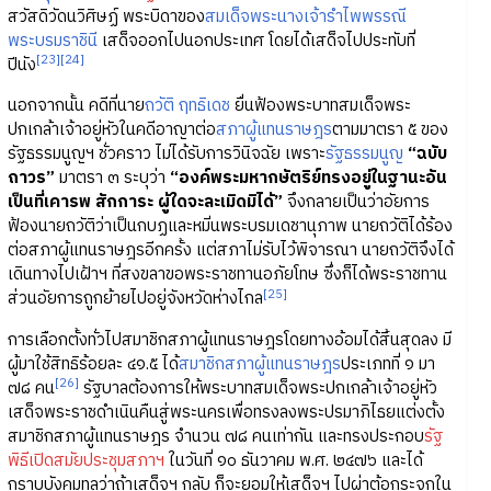
สวัสดิวัดนวิศิษฏ์ พระบิดาของ
สมเด็จพระนางเจ้ารำไพพรรณี
พระบรมราชินี
เสด็จออกไปนอกประเทศ โดยได้เสด็จไปประทับที่
[23]
[24]
ปีนัง
นอกจากนั้น คดีที่นาย
ถวัติ ฤทธิเดช
ยื่นฟ้องพระบาทสมเด็จพระ
ปกเกล้าเจ้าอยู่หัวในคดีอาญาต่อ
สภาผู้แทนราษฎร
ตามมาตรา ๕ ของ
รัฐธรรมนูญฯ ชั่วคราว ไม่ได้รับการวินิจฉัย เพราะ
รัฐธรรมนูญ
“ฉบับ
ถาวร”
มาตรา ๓ ระบุว่า
“องค์พระมหากษัตริย์ทรงอยู่ในฐานะอัน
เป็นที่เคารพ สักการะ ผู้ใดจะละเมิดมิได้”
จึงกลายเป็นว่าอัยการ
ฟ้องนายถวัติว่าเป็นกบฏและหมิ่นพระบรมเดชานุภาพ นายถวัติได้ร้อง
ต่อสภาผู้แทนราษฎรอีกครั้ง แต่สภาไม่รับไว้พิจารณา นายถวัติจึงได้
เดินทางไปเฝ้าฯ ที่สงขลาขอพระราชทานอภัยโทษ ซึ่งก็ได้พระราชทาน
[25]
ส่วนอัยการถูกย้ายไปอยู่จังหวัดห่างไกล
การเลือกตั้งทั่วไปสมาชิกสภาผู้แทนราษฎรโดยทางอ้อมได้สิ้นสุดลง มี
ผู้มาใช้สิทธิร้อยละ ๔๑.๕ ได้
สมาชิกสภาผู้แทนราษฎร
ประเภทที่ ๑ มา
[26]
๗๘ คน
รัฐบาลต้องการให้พระบาทสมเด็จพระปกเกล้าเจ้าอยู่หัว
เสด็จพระราชดำเนินคืนสู่พระนครเพื่อทรงลงพระปรมาภิไธยแต่งตั้ง
สมาชิกสภาผู้แทนราษฎร จำนวน ๗๘ คนเท่ากัน และทรงประกอบ
รัฐ
พิธีเปิดสมัยประชุมสภาฯ
ในวันที่ ๑๐ ธันวาคม พ.ศ. ๒๔๗๖ และได้
กราบบังคมทูลว่าถ้าเสด็จฯ กลับ ก็จะยอมให้เสด็จฯ ไปผ่าต้อกระจกใน