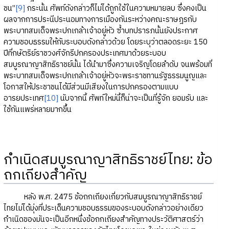
ชน”
[9]
กระนั้น ศัพท์ดังกล่าวก็ไม่ได้ถูกใช้ในความหมายลบ ซึ่งคงเป็น
ผลจากการประนีประนอมทางการเมืองกันระหว่างคณะราษฎรกับ
พระบาทสมเด็จพระปกเกล้าเจ้าอยู่หัว ซ้ำบทปรารภนั้นยังประกาศ
ความชอบธรรมให้กับระบอบดังกล่าวด้วย โดยระบุว่าตลอดระยะ 150
ปีที่กษัตริย์ราชวงศ์จักรีปกครองประเทศมาด้วยระบอบ
สมบูรณาญาสิทธิราชย์นั้น ได้นำมาซึ่งความเจริญโดยลำดับ จนพร้อมที่
พระบาทสมเด็จพระปกเกล้าเจ้าอยู่หัวจะพระราชทานรัฐธรรมนูญและ
โอกาสให้ประชาชนได้มีส่วนมีเสียงในการปกครองตามแบบ
อารยประเทศ
[10]
นับจากนี้ ศัพท์ใหม่นี้ก็น่าจะเป็นที่รู้จัก ยอมรับ และ
ใช้กันแพร่หลายมากขึ้น
กำเนิดสมบูรณาญาสิทธิราชย์ไทย: ข้อ
ถกเถียงสำคัญ
หลัง พ.ศ. 2475 ข้อถกเถียงเกี่ยวกับสมบูรณาญาสิทธิราชย์
ไทยไม่ได้มุ่งที่ประเด็นความชอบธรรมของระบอบดังกล่าวอย่างเดียว
กำเนิดของมันจะเป็นอีกหนึ่งข้อถกเถียงสำคัญทางประวัติศาสตร์ว่า