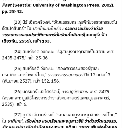
Past
(Seattle: University of Washington Press, 2002),
pp. 38-42.
[23] นิธิ เอียวศรีวงศ์, “วัฒนธรรมกระฎุมพีกับวรรณกรรมต้น
รัตนโกสินทร์,” ใน
ปากไก่และใบเรือ'
: รวมความเรียงว่าด้วย
วรรณกรรมและประวัติศาสตร์ต้นรัตนโกสินทร์
(นนทบุรี: ฟ้า
เดียวกัน, 2555), หน้า 193.
[24] สมเกียรติ วันทะนะ, “รัฐสมบูรณาญาสิทธิ์ในสยาม พ.ศ.
2435-2475,” หน้า 25-36.
[25] สมเกียรติ วันทะนะ, “สองศตวรรษของรัฐและ
ประวัติศาสตร์นิพนธ์ไทย,”
วารสารธรรมศาสตร์
ปีที่ 13 ฉบับที่ 3
(กันยายน 2527), หน้า 152, 156.
[26] นครินทร์ เมฆไตรรัตน์,
การปฏิวัติสยาม พ.ศ. 2475
(กรุงเทพฯ: มูลนิธิโครงการตำราสังคมศาสตร์และมนุษยศาสตร์,
2535), หน้า 6.
[27] ดู นิธิ เอียวศรีวงศ์, “ระบอบสมบูรณาญาสิทธิราชย์ไทย,”
ใน
ชาติไทย'
, เมืองไทย แบบเรียนและอนุสาวรีย์ ว่าด้วยวัฒนธรรม,
รัฐ และรูปการจิตสำนึก
(กรุงเทพฯ: มติชน, 2557 [พิมพ์ครั้งแรก