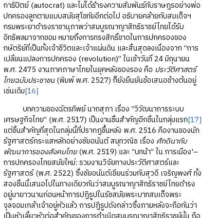
กาธิปัตย์ (autocrat) และไม่ได้ธำรงความสัมพันธ์กับราษฎรอย่างพ่อ
ปกครองลูกตามแบบสมัยสุโขทัยอีกต่อไป อธิบายคล้ายกับสมเด็จฯ
กรมพระยาดำรงราชานุภาพว่าสมบูรณาญาสิทธิราชย์ไทยได้รับ
อิทธิพลมาจากขอม หมายถึงการทรงสิทธิ์ขาดในการปกครองของ
กษัตริย์ที่เป็นทั้งเจ้าชีวิตและเจ้าแผ่นดิน และสิ้นสุดลงเนื่องจาก “การ
เปลี่ยนแปลงการปกครอง (revolution)” ในเช้าวันที่ 24 มิถุนายน
พ.ศ. 2475 งานภาคภาษาไทยในยุคหลังของรอง คือ
ประวัติศาสตร์
ไทยฉบับประชาชน
(พิมพ์ พ.ศ. 2527) ก็ยังยืนยันข้อเสนอข้างต้นอยู่
เช่นเดิม
[16]
บทความของฉัตรทิพย์ นาถสุภา เรื่อง “วิวัฒนาการระบบ
เศรษฐกิจไทย” (พ.ศ. 2517) เป็นงานชิ้นสำคัญอีกชิ้นในกลุ่มแรก
[17]
แต่ชิ้นสำคัญที่สุดในกลุ่มนี้ที่ปรากฏขึ้นหลัง พ.ศ. 2516 คืองานของนัก
รัฐศาสตร์กระแสหลักอย่างชัยอนันต์ สมุทวณิช เรื่อง
ศักดินากับ
พัฒนาการของสังคมไทย
(พ.ศ. 2519) และ “บทนำ” ใน การเมือง'–
การปกครองไทยสมัยใหม่: รวมงานวิจัยทางประวัติศาสตร์และ
รัฐศาสตร์ (พ.ศ. 2522) ซึ่งชัยอนันต์เขียนร่วมกับสุวดี เจริญพงศ์ ทั้ง
สองชิ้นนี้เสนอไปในทางเดียวกันว่าสมบูรณาญาสิทธิราชย์ไทยดำรง
อยู่มายาวนานก่อนหน้าการปฏิรูปในรัชสมัยพระบาทสมเด็จพระ
จุลจอมเกล้าเจ้าอยู่หัวแล้ว การปฏิรูปดังกล่าวซึ่งภายหลังจะถือกันว่า
เป็นหัวเลี้ยวหัวต่อสำคัญของการกำเนิดสมบูรณาญาสิทธิราชย์นั้น ถือ