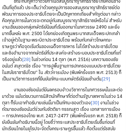
ขณะที่ปัญหาว่าด้วยกำเนิดสมบูรณาญาสิทธิราชย์ไทยค่อนข้าง
เป็นที่ยุติแล้ว ประเด็นว่าด้วยคุณูปการของสมบูรณาญาสิทธิราชย์ต่อ
พัฒนาการของประชาธิปไตยจะเป็นปัญหาถกเถียงสำคัญต่อมา กล่าว
คือคุณูปการนั้นควรจะตกอยู่กับสมบูรณาญาสิทธิราชย์หรือไม่ สำหรับ
งานเขียนของกลุ่มกษัตริย์นิยมที่เริ่มออกมาในทศวรรษ 2490 และยิ่ง
มากขึ้นหลัง พ.ศ. 2500 ได้ยกย่องเทิดทูนพระบาทสมเด็จพระปกเกล้า
เจ้าอยู่หัวในฐานะพระบิดาประชาธิปไตย พร้อมกับกล่าวโทษคณะ
ราษฎรว่าคือจุดเริ่มต้นของเผด็จการทหาร ไม่ได้สร้างประชาธิปไตย
และชิงอำนาจจากกษัตริย์ที่ประสงค์จะสร้างระบอบประชาธิปไตยที่แท้
จริงอยู่แล้ว
[28]
ในช่วงก่อน 14 ตุลา (พ.ศ. 2516) บทความของชัย
อนันต์ สมุทวณิช เรื่อง “การปูพื้นฐานการปกครองแบบประชาธิปไตย
ในสมัยราชาธิปไตย” ใน
สัตว์การเมือง
(พิมพ์ครั้งแรก พ.ศ. 2513) ก็
เป็นงานวิชาการแรกที่ยืนยันทัศนะแบบกษัตริย์นิยมข้างต้น
[29]
งานของชัยอนันต์มีผลครอบงำวงวิชาการในทศวรรษนั้นและต่อ
มาด้วย แม้แต่ขบวนการนิสิตนักศึกษาที่ต่อต้านรัฐบาลทหารในช่วง 14
ตุลา ก็รับเอาคำอธิบายเช่นนี้มาเป็นทัศนะของตัวเอง
[30]
งานในช่วง
ถัดมาของชัยอนันต์ร่วมกับขัตติยา กรรณสูต เรื่อง เอกสารการเมือง
– การปกครองไทย พ.ศ. 2417-2477 (พิมพ์ครั้งแรก พ.ศ. 2518) ก็
ยังยืนยันคำอธิบายนี้อยู่ โดยชี้ว่ากระแสประชาธิปไตยเริ่มขึ้นก่อนที่
นักเรียนไทยในยุโรปจะจัดตั้งคณะราษฎรขึ้นแล้ว คือตั้งแต่รัชสมัย