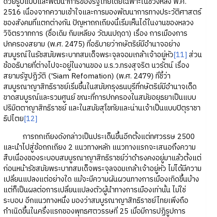
ด้วยรูปแบบและพัฒนาการของรัฐไทยโดยเฉพาะในช่วงหลัง พ.ศ.
2516 เนื่องจากความเข้าใจและการมองพัฒนาการทางประวัติศาสตร์
ของสังคมที่แตกต่างกัน ปัญหาถกเถียงนี้เริ่มเห็นได้ในงานของหลวง
วิจิตรวาทการ (ชื่อเดิม กิมเหลียง วัฒนปฤดา) เรื่อง การเมืองการ
ปกครองสยาม (พ.ศ. 2475) ที่อธิบายว่ากษัตริย์มีอำนาจอย่าง
สมบูรณ์ในรัชสมัยพระบาทสมเด็จพระจุลจอมเกล้าเจ้าอยู่หัว
[11]
ส่วน
ข้ออธิบายที่ต่างไปจะอยู่ในงานของ ม.ร.ว.ทรงสุจริต นวรัตน์ เรื่อง
สยามรัฐปฏิวัติ ('Siam Refomation) (พ.ศ. 2479) ที่ชี้ว่า
สมบูรณาญาสิทธิราชย์เริ่มขึ้นในสมัยกรุงธนบุรีที่กษัตริย์มีอำนาจเด็ด
ขาดสมบูรณ์และรวมศูนย์ ขณะที่การปกครองในสมัยอยุธยาเป็นแบบ
ปริมิตตาญาสิทธิราชย์ และในสมัยสุโขทัยและน่านเจ้าเป็นแบบปิตุราชา
ธิปไตย
[12]
การถกเถียงดังกล่าวเป็นประเด็นขึ้นอีกตั้งแต่ทศวรรษ 2500
และนำไปสู่ข้อถกเถียง 2 แนวทางหลัก แนวทางแรกจะเสนอถึงความ
สืบเนื่องของระบอบสมบูรณาญาสิทธิราชย์ว่าดำรงคงอยู่มาแล้วตั้งแต่
ก่อนหน้ารัชสมัยพระบาทสมเด็จพระจุลจอมเกล้าเจ้าอยู่หัว ไม่ได้มีความ
เปลี่ยนแปลงแต่อย่างใด แม้จะมีความผันผวนทางการเมืองเกิดขึ้นบ้าง
แต่ก็เป็นผลต่อการเปลี่ยนแปลงตัวผู้นำทางการเมืองเท่านั้น ไม่ใช่
ระบอบ อีกแนวทางหนึ่ง มองว่าสมบูรณาญาสิทธิราชย์ไทยเพิ่งถือ
กำเนิดขึ้นในครึ่งแรกของพุทธศตวรรษที่ 25 เมื่อมีการปฏิรูปการ