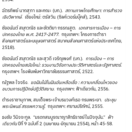
ฉัตรทิพย์ นาถสุภา และคณะ (บก.).
สถานภาพไทยศึกษา: การสำรวจ
เชิงวิพากษ์
. เชียงใหม่: ตรัสวิน (ซิลค์เวอร์มบุ๊คส์), 2543.
ชัยอนันต์ สมุทวณิช และขัตติยา กรรณสูต.
เอกสารการเมือง – การ
ปกครองไทย พ.ศ. 2417-2477
. กรุงเทพฯ: โครงการตำรา
สังคมศาสตร์และมนุษยศาสตร์ สมาคมสังคมศาสตร์แห่งประเทศไทย,
2518).
ชัยอนันต์ สมุทวณิช และสุวดี เจริญพงศ์ (บก.).
การเมือง – การ
ปกครองไทยสมัยใหม่: รวมงานวิจัยทางประวัติศาสตร์และรัฐศาสตร์
.
กรุงเทพฯ: โรงพิมพ์มหาวิทยาลัยธรรมศาสตร์, 2522.
ณัฐพล ใจจริง.
ขอฝันใฝ่ในฝันอันเหลือเชื่อ : ความเคลื่อนไหวของ
ขบวนการปฏิปักษ์ปฏิวัติสยาม
. กรุงเทพฯ: ฟ้าเดียวกัน, 2556.
ดำรงราชานุภาพ, สมเด็จพระเจ้าบรมวงศ์เธอ กรมพระยา.
ประชุม
พระนิพนธ์ สรรพความรู้
. กรุงเทพฯ: ศยามปริทัศน์, 2555.
ธงชัย วินิจจะกูล. “มรดกสมบูรณาญาสิทธิราชย์ในปัจจุบัน.”
ฟ้า
เดียวกัน
ปีที่ 9 ฉบับที่ 2 (เมษายน-มิถุนายน 2554), หน้า 45-58.