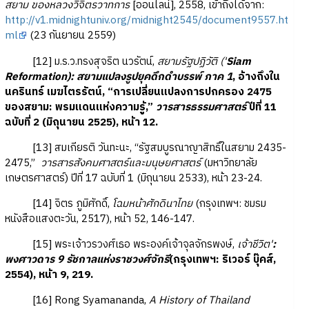
สยาม ของหลวงวิจิตรวาทการ
[ออนไลน์], 2558, เข้าถึงได้จาก:
http://v1.midnightuniv.org/midnight2545/document9557.ht
ml
(23 กันยายน 2559)
[12] ม.ร.ว.ทรงสุจริต นวรัตน์,
สยามรัฐปฏิวัติ ('
Siam
Reformation): สยามแปลงรูปยุคดึกดำบรรพ์ ภาค 1
, อ้างถึงใน
นครินทร์ เมฆไตรรัตน์, “การเปลี่ยนแปลงการปกครอง 2475
ของสยาม: พรมแดนแห่งความรู้,”
วารสารธรรมศาสตร์
ปีที่ 11
ฉบับที่ 2 (มิถุนายน 2525), หน้า 12.
[13] สมเกียรติ วันทะนะ, “รัฐสมบูรณาญาสิทธิ์ในสยาม 2435-
2475,”
วารสารสังคมศาสตร์และมนุษยศาสตร์
(มหาวิทยาลัย
เกษตรศาสตร์) ปีที่ 17 ฉบับที่ 1 (มิถุนายน 2533), หน้า 23-24.
[14] จิตร ภูมิศักดิ์,
โฉมหน้าศักดินาไทย
(กรุงเทพฯ: ชมรม
หนังสือแสงตะวัน, 2517), หน้า 52, 146-147.
[15] พระเจ้าวรวงศ์เธอ พระองค์เจ้าจุลจักรพงษ์,
เจ้าชีวิต'
:
พงศาวดาร 9 รัชกาลแห่งราชวงศ์จักรี
(กรุงเทพฯ: ริเวอร์ บุ๊คส์,
2554), หน้า 9, 219.
[16] Rong Syamananda,
A History of Thailand