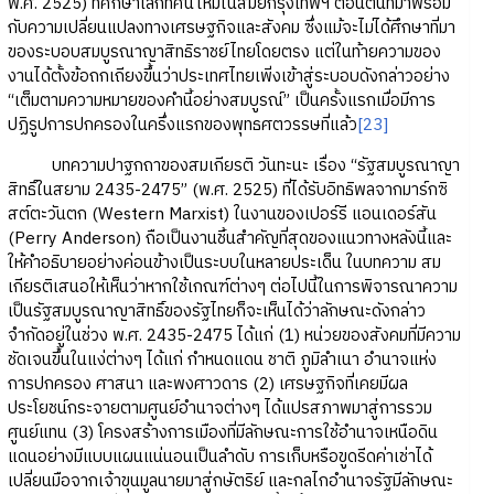
พ.ศ. 2525) ที่ศึกษาโลกทัศน์ใหม่ในสมัยกรุงเทพฯ ตอนต้นที่มาพร้อม
กับความเปลี่ยนแปลงทางเศรษฐกิจและสังคม ซึ่งแม้จะไม่ได้ศึกษาที่มา
ของระบอบสมบูรณาญาสิทธิราชย์ไทยโดยตรง แต่ในท้ายความของ
งานได้ตั้งข้อถกเถียงขึ้นว่าประเทศไทยเพิ่งเข้าสู่ระบอบดังกล่าวอย่าง
“เต็มตามความหมายของคำนี้อย่างสมบูรณ์” เป็นครั้งแรกเมื่อมีการ
ปฏิรูปการปกครองในครึ่งแรกของพุทธศตวรรษที่แล้ว
[23]
บทความปาฐกถาของสมเกียรติ วันทะนะ เรื่อง “รัฐสมบูรณาญา
สิทธิ์ในสยาม 2435-2475” (พ.ศ. 2525) ที่ได้รับอิทธิพลจากมาร์กซิ
สต์ตะวันตก (Western Marxist) ในงานของเปอร์รี แอนเดอร์สัน
(Perry Anderson) ถือเป็นงานชิ้นสำคัญที่สุดของแนวทางหลังนี้และ
ให้คำอธิบายอย่างค่อนข้างเป็นระบบในหลายประเด็น ในบทความ สม
เกียรติเสนอให้เห็นว่าหากใช้เกณฑ์ต่างๆ ต่อไปนี้ในการพิจารณาความ
เป็นรัฐสมบูรณาญาสิทธิ์ของรัฐไทยก็จะเห็นได้ว่าลักษณะดังกล่าว
จำกัดอยู่ในช่วง พ.ศ. 2435-2475 ได้แก่ (1) หน่วยของสังคมที่มีความ
ชัดเจนขึ้นในแง่ต่างๆ ได้แก่ กำหนดแดน ชาติ ภูมิลำเนา อำนาจแห่ง
การปกครอง ศาสนา และพงศาวดาร (2) เศรษฐกิจที่เคยมีผล
ประโยชน์กระจายตามศูนย์อำนาจต่างๆ ได้แปรสภาพมาสู่การรวม
ศูนย์แทน (3) โครงสร้างการเมืองที่มีลักษณะการใช้อำนาจเหนือดิน
แดนอย่างมีแบบแผนแน่นอนเป็นลำดับ การเก็บหรือขูดรีดค่าเช่าได้
เปลี่ยนมือจากเจ้าขุนมูลนายมาสู่กษัตริย์ และกลไกอำนาจรัฐมีลักษณะ