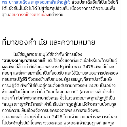
พระบาทสมเด็จพระจุลจอมเกล้าเจ้าอยู่หัว
ส่วนประเด็นอื่นที่เป็นหัวข้อที่
โต้แย้งกันนั้นยังไม่ได้ไปสู่ข้อสรุปร่วมกัน เนื่องจากการตีความบนพื้น
ฐาน
อุดมการณ์ทางการเมือง
ที่ต่างกัน
ที่มาของคำ นัย และความหมาย
ไม่มีข้อมูลพอจะระบุได้ชัดว่าศัพท์การเมือง
“
สมบูรณาญาสิทธิราชย์
” เริ่มใช้ครั้งแรกตั้งแต่เมื่อไหร่และใครเป็นผู้
ผูกศัพท์นี้ขึ้น เท่าที่มีข้อมูล หลังการปฏิวัติใน พ.ศ. 2475 ศัพท์นี้น่าจะ
ค่อยๆ แพร่หลายมากขึ้น เป็นที่ยอมรับ และใช้นิยามระบอบการปกครอง
ก่อนการปฏิวัติ ซึ่งตรงข้ามกับระบอบรัฐธรรมนูญที่สถาปนาขึ้นหลัง
การปฏิวัติ ศัพท์ที่ใช้กันอยู่ก่อนตั้งแต่ปลายทศวรรษ 2420 เป็นอย่าง
ช้าและเป็นที่คุ้นเคยกว่าคือ “แอบโสลูดมอนากี” (สะกดต่างกันบ้างใน
แต่ละที่) ทับศัพท์จากภาษาอังกฤษ ซึ่งในเวลาต่อมาจะถูกบัญญัติเป็น
“สมบูรณาญาสิทธิราชย์” คำนี้ เริ่มปรากฏอยู่ในหนังสือกราบบังคมทูล
ถวายความเห็นเรื่องจัดการปกครองต่อพระบาทสมเด็จพระ
จุลจอมเกล้าเจ้าอยู่หัวใน พ.ศ. 2428 โดยเจ้านายและข้าราชการที่ออก
ไปประจำยุโรปนำโดยพระวรวงศ์เธอ พระองค์เจ้าปฤษฎางค์ และถูก