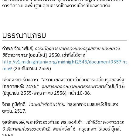
การตีความและพื้นฐานอุดมการณ์ทางการเมืองที่ไม่ลงรอยกัน
บรรณานุกรม
กำพล จำปาพันธ์,
การเมืองการปกครองของกรุงสยาม ของหลวง
วิจิตรวาทการ
[ออนไลน์], 2558, เข้าถึงได้จาก:
http://v1.midnightuniv.org/midnight2545/document9557.ht
ml
(23 กันยายน 2559)
เก่งกิจ กิติเรียงลาภ. “สถานะของวิวาทะว่าด้วยการเปลี่ยนรูปของรัฐ
ไทยภายหลัง 2475.”
จุลสารหอจดหมายเหตุธรรมศาสตร์
ฉบับที่ 16
(มิถุนายน 2555-พฤษภาคม 2556), หน้า 10-36.
จิตร ภูมิศักดิ์.
โฉมหน้าศักดินาไทย
. กรุงเทพฯ: ชมรมหนังสือแสง
ตะวัน, 2517.
จุลจักรพงษ์, พระเจ้าวรวงศ์เธอ พระองค์เจ้า.
เจ้าชีวิต: พงศาวดาร
9 รัชกาลแห่งราชวงศ์จักรี
. พิมพ์ครั้งที่ 6. กรุงเทพฯ: ริเวอร์ บุ๊คส์,
2554.