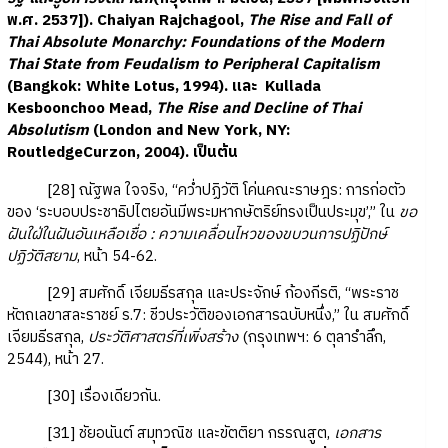
พ.ศ. 2537]). Chaiyan Rajchagool,
The Rise and Fall of
Thai Absolute Monarchy: Foundations of the Modern
Thai State from Feudalism to Peripheral Capitalism
(Bangkok: White Lotus, 1994). และ Kullada
Kesboonchoo Mead,
The Rise and Decline of Thai
Absolutism
(London and New York, NY:
RoutledgeCurzon, 2004). เป็นต้น
[28] ณัฐพล ใจจริง, “คว่ำปฏิวัติ โค่นคณะราษฎร: การก่อตัว
ของ ‘ระบอบประชาธิปไตยอันมีพระมหากษัตริย์ทรงเป็นประมุข’,” ใน
ขอ
ฝันใฝ่ในฝันอันเหลือเชื่อ : ความเคลื่อนไหวของขบวนการปฏิปักษ์
ปฏิวัติสยาม
, หน้า 54-62.
[29] สมศักดิ์ เจียมธีรสกุล และประจักษ์ ก้องกีรติ, “พระราช
หัตถเลขาสละราชย์ ร.7: ชีวประวัติของเอกสารฉบับหนึ่ง,” ใน สมศักดิ์
เจียมธีรสกุล,
ประวัติศาสตร์ที่เพิ่งสร้าง
(กรุงเทพฯ: 6 ตุลารำลึก,
2544), หน้า 27.
[30] เรื่องเดียวกัน.
[31] ชัยอนันต์ สมุทวณิช และขัตติยา กรรณสูต,
เอกสาร