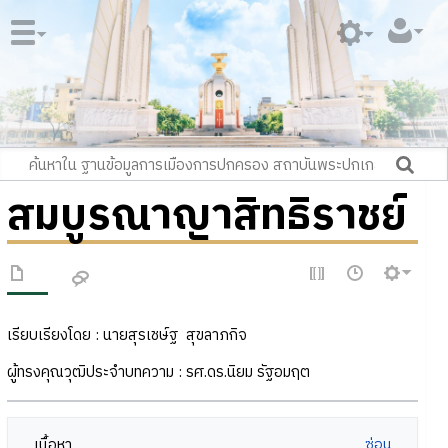
สมบูรณาญาสิทธิราชย์
เรียบเรียงโดย : นายสุรเชษ์ฐ สุขลาภกิจ
ผู้ทรงคุณวุฒิประจำบทความ : รศ.ดร.นิยม รัฐอมฤต
เนื้อหา