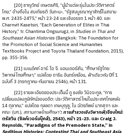
[20] ชาญวิทย์ เกษตรศิริ, “ผู้นำแต่ละรุ่นในประวัติศาสตร์
ไทย,” อ้างถึงใน สมเกียรติ วันทะนะ, “รัฐสมบูรณาญาสิทธิ์ในสยาม
พ.ศ. 2435-2475,” หน้า 23-24 และเชิงอรรถ 1 หน้า 40. และ
Charnvit Kasetsiri, “Each Generation of Elites in Thai
History,” tr. Chantima Ongsurugz, in
Studies in Thai and
Southeast Asian Histories
(Bangkok: The Foundation for
the Promotion of Social Science and Humanities
Textbooks Project and Toyota Thailand Foundation, 2015),
pp. 355-356.
[21] เบเนดิคท์ อาร์. โอ จี. แอนเดอร์สัน, “ศึกษารัฐไทย:
วิพากษ์ไทยศึกษา,” แปลโดย ดาริน อินทร์เหมือน,
ฟ้าเดียวกัน
ปีที่ 1
ฉบับที่ 3 (กรกฎาคม-กันยายน 2546), หน้า 131.
[22] รายละเอียดของประเด็นนี้ ดู ธงชัย วินิจจะกูล, “การ
เปลี่ยนแปลงภูมิทัศน์ของอดีต: ประวัติศาสตร์ใหม่ในประเทศไทยหลัง
14 ตุลาคม,” แปลโดย กุลลดา เกษบุญชู, ใน ฉัตรทิพย์ นาถสุภา และ
คณะ (บก.),
สถานภาพไทยศึกษา'
: การสำรวจเชิงวิพากษ์
(เชียงใหม่:
ตรัสวิน (ซิลค์เวอร์มบุ๊คส์), 2543), หน้า 21-23. และ Craig J.
Reynolds, “Paradigms of the Premodern State,” in
Seditious Histories: Contesting Thai and Southeast Asia