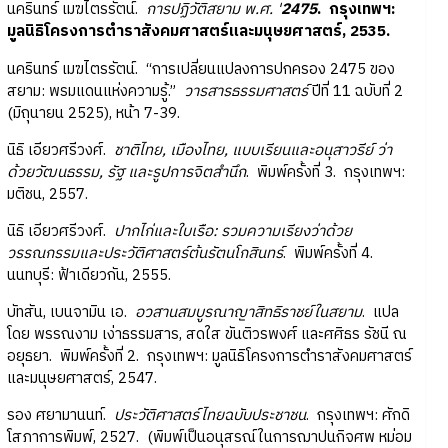
นครินทร์ เมฆไตรรัตน์.
การปฏิวัติสยาม พ.ศ. '
2475
. กรุงเทพฯ:
มูลนิธิโครงการตำราสังคมศาสตร์และมนุษยศาสตร์, 2535.
นครินทร์ เมฆไตรรัตน์. “การเปลี่ยนแปลงการปกครอง 2475 ของ
สยาม: พรมแดนแห่งความรู้.”
วารสารธรรมศาสตร์
ปีที่ 11 ฉบับที่ 2
(มิถุนายน 2525), หน้า 7-39.
นิธิ เอียวศรีวงศ์.
ชาติไทย, เมืองไทย, แบบเรียนและอนุสาวรีย์ ว่า
ด้วยวัฒนธรรม, รัฐ และรูปการจิตสำนึก
. พิมพ์ครั้งที่ 3. กรุงเทพฯ:
มติชน, 2557.
นิธิ เอียวศรีวงศ์.
ปากไก่และใบเรือ: รวมความเรียงว่าด้วย
วรรณกรรมและประวัติศาสตร์ต้นรัตนโกสินทร์
. พิมพ์ครั้งที่ 4.
นนทบุรี: ฟ้าเดียวกัน, 2555.
บัทสัน, เบนจามิน เอ.
อวสานสมบูรณาญาสิทธิราชย์ในสยาม
. แปล
โดย พรรณงาม เง่าธรรมสาร, สดใส ขันติวรพงศ์ และศศิธร รัชนี ณ
อยุธยา. พิมพ์ครั้งที่ 2. กรุงเทพฯ: มูลนิธิโครงการตำราสังคมศาสตร์
และมนุษยศาสตร์, 2547.
รอง ศยามานนท์.
ประวัติศาสตร์ไทยฉบับประชาชน
. กรุงเทพฯ: ศักดิ
โสภาการพิมพ์, 2527. (พิมพ์เป็นอนุสรณ์ในการฌาปนกิจศพ หม่อม