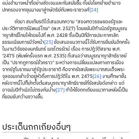
แบ่งอำนาจหน้าที่อย่างชัดเจนและทันสมัยขึ้น ทั้งยังโยกย้ายอำนาจ
ปกครองจากขุนนางมาสู่กษัตริย์กับพระราชวงศ์
[24]
ถัดมา สมเกียรติได้เสนอบทความ “สองศตวรรษของรัฐและ
ประวัติศาสตร์นิพนธ์ไทย” (พ.ศ. 2527) โดยขยับปีกำเนิดรัฐสมบูรณ
าญาสิทธิ์ไทยให้ถอยไปที่ พ.ศ. 2428 ซึ่งเป็นปีที่มีการประกาศเลิก
ธรรมเนียมการมีวังหน้า
[25]
ข้อเสนอแนวทางนี้ได้รับการยืนยันอีกครั้ง
ในงานวิจัยของนครินทร์ เมฆไตรรัตน์ เรื่อง การปฏิวัติสยาม พ.ศ.
'2475 (พิมพ์ครั้งแรก พ.ศ. 2535) ที่เสนอว่าสมบูรณาญาสิทธิราชย์
เป็น “ปรากฏการณ์ชั่วคราว” ระหว่างการเปลี่ยนแปลงทางการเมือง
จากรัฐโบราณมาสู่รัฐประชาชาติ คือจากรัชสมัยพระบาทสมเด็จพระ
จุลจอมเกล้าเจ้าอยู่หัวถึงการปฏิวัติใน พ.ศ. 2475
[26]
งานศึกษาชั้น
หลังจากนี้ไปก็มักตั้งต้นสมบูรณาญาสิทธิราชย์ที่รัชสมัยดังกล่าว แต่
อาจนับปีกำเนิดไม่ตรงกันบ้าง
[27]
ทำให้ข้อถกเถียงแนวทางหลังนี้เป็น
ที่ยอมรับกว้างขวางขึ้น
ประเด็นถกเถียงอื่นๆ