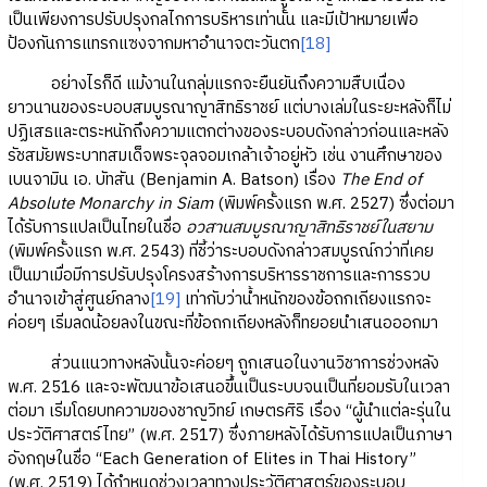
เป็นเพียงการปรับปรุงกลไกการบริหารเท่านั้น และมีเป้าหมายเพื่อ
ป้องกันการแทรกแซงจากมหาอำนาจตะวันตก
[18]
อย่างไรก็ดี แม้งานในกลุ่มแรกจะยืนยันถึงความสืบเนื่อง
ยาวนานของระบอบสมบูรณาญาสิทธิราชย์ แต่บางเล่มในระยะหลังก็ไม่
ปฏิเสธและตระหนักถึงความแตกต่างของระบอบดังกล่าวก่อนและหลัง
รัชสมัยพระบาทสมเด็จพระจุลจอมเกล้าเจ้าอยู่หัว เช่น งานศึกษาของ
เบนจามิน เอ. บัทสัน (Benjamin A. Batson) เรื่อง
The End of
Absolute Monarchy in Siam
(พิมพ์ครั้งแรก พ.ศ. 2527) ซึ่งต่อมา
ได้รับการแปลเป็นไทยในชื่อ
อวสานสมบูรณาญาสิทธิราชย์ในสยาม
(พิมพ์ครั้งแรก พ.ศ. 2543) ที่ชี้ว่าระบอบดังกล่าวสมบูรณ์กว่าที่เคย
เป็นมาเมื่อมีการปรับปรุงโครงสร้างการบริหารราชการและการรวบ
อำนาจเข้าสู่ศูนย์กลาง
[19]
เท่ากับว่าน้ำหนักของข้อถกเถียงแรกจะ
ค่อยๆ เริ่มลดน้อยลงในขณะที่ข้อถกเถียงหลังก็ทยอยนำเสนอออกมา
ส่วนแนวทางหลังนั้นจะค่อยๆ ถูกเสนอในงานวิชาการช่วงหลัง
พ.ศ. 2516 และจะพัฒนาข้อเสนอขึ้นเป็นระบบจนเป็นที่ยอมรับในเวลา
ต่อมา เริ่มโดยบทความของชาญวิทย์ เกษตรศิริ เรื่อง “ผู้นำแต่ละรุ่นใน
ประวัติศาสตร์ไทย” (พ.ศ. 2517) ซึ่งภายหลังได้รับการแปลเป็นภาษา
อังกฤษในชื่อ “Each Generation of Elites in Thai History”
(พ.ศ. 2519) ได้กำหนดช่วงเวลาทางประวัติศาสตร์ของระบอบ