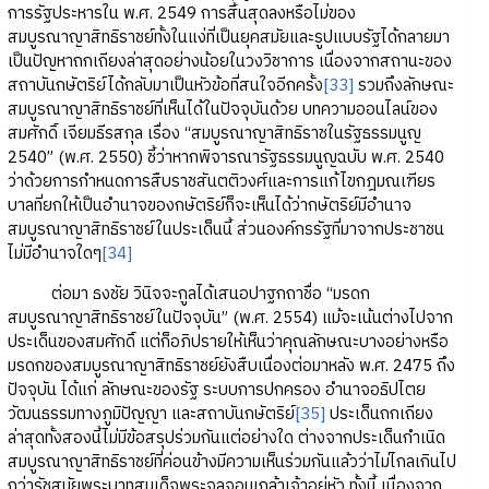
การรัฐประหารใน พ.ศ. 2549 การสิ้นสุดลงหรือไม่ของ
สมบูรณาญาสิทธิราชย์ทั้งในแง่ที่เป็นยุคสมัยและรูปแบบรัฐได้กลายมา
เป็นปัญหาถกเถียงล่าสุดอย่างน้อยในวงวิชาการ เนื่องจากสถานะของ
สถาบันกษัตริย์ได้กลับมาเป็นหัวข้อที่สนใจอีกครั้ง
[33]
รวมถึงลักษณะ
สมบูรณาญาสิทธิราชย์ที่เห็นได้ในปัจจุบันด้วย บทความออนไลน์ของ
สมศักดิ์ เจียมธีรสกุล เรื่อง “สมบูรณาญาสิทธิราชในรัฐธรรมนูญ
2540” (พ.ศ. 2550) ชี้ว่าหากพิจารณารัฐธรรมนูญฉบับ พ.ศ. 2540
ว่าด้วยการกำหนดการสืบราชสันตติวงศ์และการแก้ไขกฎมณเฑียร
บาลที่ยกให้เป็นอำนาจของกษัตริย์ก็จะเห็นได้ว่ากษัตริย์มีอำนาจ
สมบูรณาญาสิทธิราชย์ในประเด็นนี้ ส่วนองค์กรรัฐที่มาจากประชาชน
ไม่มีอำนาจใดๆ
[34]
ต่อมา ธงชัย วินิจจะกูลได้เสนอปาฐกถาชื่อ “มรดก
สมบูรณาญาสิทธิราชย์ในปัจจุบัน” (พ.ศ. 2554) แม้จะเน้นต่างไปจาก
ประเด็นของสมศักดิ์ แต่ก็อภิปรายให้เห็นว่าคุณลักษณะบางอย่างหรือ
มรดกของสมบูรณาญาสิทธิราชย์ยังสืบเนื่องต่อมาหลัง พ.ศ. 2475 ถึง
ปัจจุบัน ได้แก่ ลักษณะของรัฐ ระบบการปกครอง อำนาจอธิปไตย
วัฒนธรรมทางภูมิปัญญา และสถาบันกษัตริย์
[35]
ประเด็นถกเถียง
ล่าสุดทั้งสองนี้ไม่มีข้อสรุปร่วมกันแต่อย่างใด ต่างจากประเด็นกำเนิด
สมบูรณาญาสิทธิราชย์ที่ค่อนข้างมีความเห็นร่วมกันแล้วว่าไม่ไกลเกินไป
กว่ารัชสมัยพระบาทสมเด็จพระจุลจอมเกล้าเจ้าอยู่หัว ทั้งนี้ เนื่องจาก