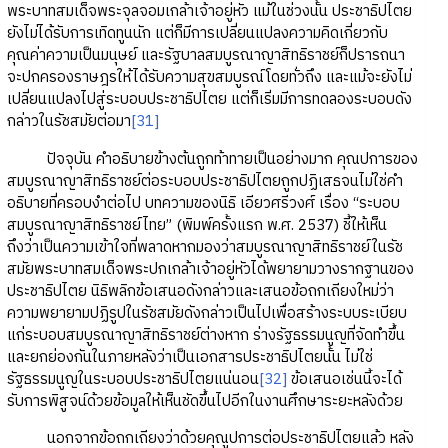
พระบาทสมเด็จพระจุลจอมเกล้าเจ้าอยู่หัว แม้ในช่วงนั้น ประชาธิปไตย
ยังไม่ได้รับการเทิดทูนนัก แต่ก็มีการเปลี่ยนแปลงความคิดเกี่ยวกับ
คุณค่าความเป็นมนุษย์ และรัฐบาลสมบูรณาญาสิทธิราชย์ก็ปรารถนา
จะปกครองราษฎรให้ได้รับความสุขสมบูรณ์โดยทั่วถึง และแม้จะยังไม่
เปลี่ยนแปลงไปสู่ระบอบประชาธิปไตย แต่ก็เริ่มมีการทดลองระบอบดัง
กล่าวในรัชสมัยต่อมา
[31]
ปัจจุบัน คำอธิบายข้างต้นถูกท้าทายเป็นอย่างมาก คุณปการของ
สมบูรณาญาสิทธิราชย์ต่อระบอบประชาธิปไตยถูกปฏิเสธจนไม่ใช่คำ
อธิบายที่ครอบงำต่อไป บทความของนิธิ เอียวศรีวงศ์ เรื่อง “ระบอบ
สมบูรณาญาสิทธิราชย์ไทย” (พิมพ์ครั้งแรก พ.ศ. 2537) ชี้ให้เห็น
ถึงว่าเป็นความเข้าใจที่พลาดหากมองว่าสมบูรณาญาสิทธิราชย์ในรัช
สมัยพระบาทสมเด็จพระปกเกล้าเจ้าอยู่หัวได้พยายามวางรากฐานของ
ประชาธิปไตย นิธิพลิกข้อเสนอดังกล่าวและเสนอข้อถกเถียงใหม่ว่า
ความพยายามปฏิรูปในรัชสมัยดังกล่าวเป็นไปเพื่อสร้างระบบระเบียบ
แก่ระบอบสมบูรณาญาสิทธิราชย์ต่างหาก ร่างรัฐธรรมนูญที่จัดทำขึ้น
และยกย่องกันในภายหลังว่าเป็นเอกสารประชาธิปไตยนั้น ไม่ใช่
รัฐธรรมนูญในระบอบประชาธิปไตยแน่นอน
[32]
ข้อเสนอเช่นนี้จะได้
รับการพิสูจน์ด้วยข้อมูลให้เห็นชัดขึ้นไปอีกในงานศึกษาระยะหลังด้วย
นอกจากข้อถกเถียงว่าด้วยคุณูปการต่อประชาธิปไตยแล้ว หลัง