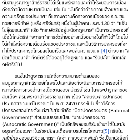
กับสมบูรณาญาสิทธิราชย์ได้เริ่มแพร่หลายและทำให้ระบอบการเมือง
ดังกล่าวมีความหมายเป็นลบ เช่น ใน “บันทึกว่าด้วยความเสื่อมซามและ
ความเจริญของประเทศ” ที่แสดงความคิดทางการเมืองของ ร.อ. ขุน
ทวยหารพิทักษ์ (เหล็ง ศรีจันทร์) หนึ่งในผู้นำคณะ ร.ศ. 130 ว่า “แอ๊บ
โซลุ๊ดมอนนากี” หรือ “กระษัตริย์อยู่เหนือกฎหมาย” เป็นการปกครองที่
เอื้อให้กษัตริย์ “จะกระทำการชั่วร้ายอย่างหนึ่งอย่างใดก็ทำได้” โดยไม่
ได้คำนึงถึงความเดือนร้อนของประชาชน และเป็นวิธีการปกครองที่จะ
ทำให้ประเทศทรุดโทรมลงโดยเร็วและพบกับความวินาศ
[4]
ต่างจาก “ลิ
มิตเต็ดมอนากี” ที่กษัตริย์ต้องอยู่ใต้กฎหมาย และ “รีปัปลิ๊ก” ที่ยกเลิก
กษัตริย์ไป
ชนชั้นนำดูจะตระหนักถึงความหมายด้านลบของ
สมบูรณาญาสิทธิราชย์ที่แพร่ไปและเลี่ยงที่จะนิยามการปกครองให้
หมายถึงการทรงอำนาจเด็ดขาดของกษัตริย์ เช่น ในพระปาฐกถาของ
สมเด็จฯ กรมพระยาดำรงราชานุภาพ เรื่อง “ลักษณะการปกครอง
ประเทศสยามแต่โบราณ” ใน พ.ศ. 2470 ทรงหันไปชี้ว่าวิธีการ
ปกครองของไทยตั้งแต่สมัยสุโขทัยคือ “บิดาปกครองบุตร (Paternal
Government)” ส่วนขนบธรรมเนียม “นายปกครองบ่าว
(Autocratic Government)” เป็นอิทธิพลขอมที่รับเข้ามาใช้ในสมัย
อยุธยาโดยเฉพาะในรัชสมัยสมเด็จพระบรมไตรโลกนาถ
[5]
หรือใน
หลักไทย
ของขุนวิจิตรมาตรา (สง่า กาญจนาคพันธุ์) ซึ่งเป็นหนังสือที่