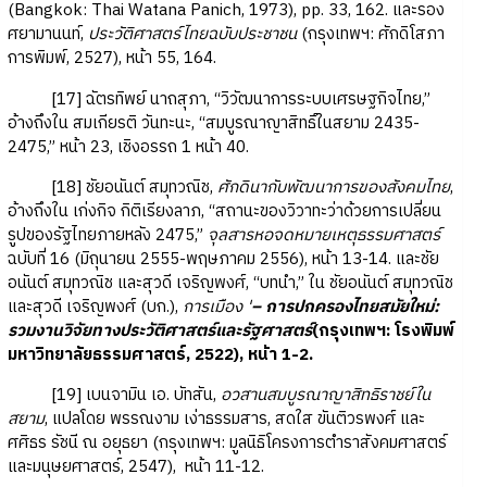
(Bangkok: Thai Watana Panich, 1973), pp. 33, 162. และรอง
ศยามานนท์,
ประวัติศาสตร์ไทยฉบับประชาชน
(กรุงเทพฯ: ศักดิโสภา
การพิมพ์, 2527), หน้า 55, 164.
[17] ฉัตรทิพย์ นาถสุภา, “วิวัฒนาการระบบเศรษฐกิจไทย,”
อ้างถึงใน สมเกียรติ วันทะนะ, “สมบูรณาญาสิทธิ์ในสยาม 2435-
2475,” หน้า 23, เชิงอรรถ 1 หน้า 40.
[18] ชัยอนันต์ สมุทวณิช,
ศักดินากับพัฒนาการของสังคมไทย
,
อ้างถึงใน เก่งกิจ กิติเรียงลาภ, “สถานะของวิวาทะว่าด้วยการเปลี่ยน
รูปของรัฐไทยภายหลัง 2475,”
จุลสารหอจดหมายเหตุธรรมศาสตร์
ฉบับที่ 16 (มิถุนายน 2555-พฤษภาคม 2556), หน้า 13-14. และชัย
อนันต์ สมุทวณิช และสุวดี เจริญพงศ์, “บทนำ,” ใน ชัยอนันต์ สมุทวณิช
และสุวดี เจริญพงศ์ (บก.),
การเมือง '
– การปกครองไทยสมัยใหม่:
รวมงานวิจัยทางประวัติศาสตร์และรัฐศาสตร์
(กรุงเทพฯ: โรงพิมพ์
มหาวิทยาลัยธรรมศาสตร์, 2522), หน้า 1-2.
[19] เบนจามิน เอ. บัทสัน,
อวสานสมบูรณาญาสิทธิราชย์ใน
สยาม
, แปลโดย พรรณงาม เง่าธรรมสาร, สดใส ขันติวรพงศ์ และ
ศศิธร รัชนี ณ อยุธยา (กรุงเทพฯ: มูลนิธิโครงการตำราสังคมศาสตร์
และมนุษยศาสตร์, 2547), หน้า 11-12.