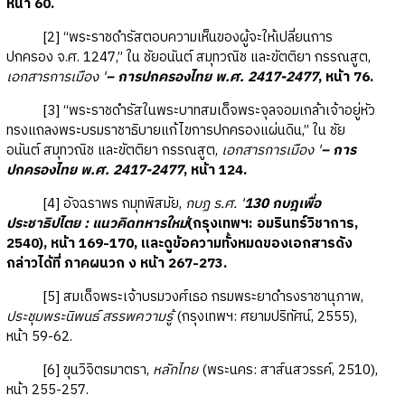
หน้า 60.
[2] “พระราชดำรัสตอบความเห็นของผู้จะให้เปลี่ยนการ
ปกครอง จ.ศ. 1247,” ใน ชัยอนันต์ สมุทวณิช และขัตติยา กรรณสูต,
เอกสารการเมือง '
– การปกครองไทย พ.ศ. 2417-2477
, หน้า 76.
[3] “พระราชดำรัสในพระบาทสมเด็จพระจุลจอมเกล้าเจ้าอยู่หัว
ทรงแถลงพระบรมราชาธิบายแก้ไขการปกครองแผ่นดิน,” ใน ชัย
อนันต์ สมุทวณิช และขัตติยา กรรณสูต,
เอกสารการเมือง '
– การ
ปกครองไทย พ.ศ. 2417-2477
, หน้า 124.
[4] อัจฉราพร กมุทพิสมัย,
กบฏ ร.ศ. '
130 กบฎเพื่อ
ประชาธิปไตย : แนวคิดทหารใหม่
(กรุงเทพฯ: อมรินทร์วิชาการ,
2540), หน้า 169-170, และดูข้อความทั้งหมดของเอกสารดัง
กล่าวได้ที่ ภาคผนวก ง หน้า 267-273.
[5] สมเด็จพระเจ้าบรมวงศ์เธอ กรมพระยาดำรงราชานุภาพ,
ประชุมพระนิพนธ์ สรรพความรู้
(กรุงเทพฯ: ศยามปริทัศน์, 2555),
หน้า 59-62.
[6] ขุนวิจิตรมาตรา,
หลักไทย
(พระนคร: สาส์นสวรรค์, 2510),
หน้า 255-257.