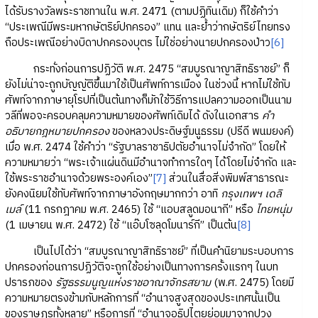
ได้รับรางวัลพระราชทานใน พ.ศ. 2471 (ตามปฏิทินเดิม) ก็ใช้คำว่า
“ประเพณีมีพระมหากษัตริย์ปกครอง” แทน และย้ำว่ากษัตริย์ไทยทรง
ถือประเพณีอย่างบิดาปกครองบุตร ไม่ใช่อย่างนายปกครองป่าว
[6]
กระทั่งก่อนการปฏิวัติ พ.ศ. 2475 “สมบูรณาญาสิทธิราชย์” ก็
ยังไม่น่าจะถูกบัญญัติขึ้นมาใช้เป็นศัพท์การเมือง ในช่วงนี้ หากไม่ใช้ทับ
ศัพท์จากภาษายุโรปที่เป็นต้นทางก็มักใช้วิธีการแปลความออกเป็นนาม
วลีที่พอจะครอบคลุมความหมายของศัพท์เดิมได้ ดังในเอกสาร
คำ
อธิบายกฎหมายปกครอง
ของหลวงประดิษฐ์มนูธรรม (ปรีดี พนมยงค์)
เมื่อ พ.ศ. 2474 ใช้คำว่า “รัฐบาลราชาธิปตัยอำนาจไม่จำกัด” โดยให้
ความหมายว่า “พระเจ้าแผ่นดินมีอำนาจทำการใดๆ ได้โดยไม่จำกัด และ
ใช้พระราชอำนาจด้วยพระองค์เอง”
[7]
ส่วนในสื่อสิ่งพิมพ์สาธารณะ
ยังคงนิยมใช้ทับศัพท์จากภาษาอังกฤษมากกว่า อาทิ
กรุงเทพฯ เดลิ
เมล์
(11 กรกฎาคม พ.ศ. 2465) ใช้ “แอบสลูดมอนากี” หรือ
ไทยหนุ่ม
(1 เมษายน พ.ศ. 2472) ใช้ “แอ๊บโซลุดโมนาร์กี” เป็นต้น
[8]
เป็นไปได้ว่า “สมบูรณาญาสิทธิราชย์” ที่เป็นคำนิยามระบอบการ
ปกครองก่อนการปฏิวัติจะถูกใช้อย่างเป็นทางการครั้งแรกๆ ในบท
ปรารภของ
รัฐธรรมนูญแห่งราชอาณาจักรสยาม
(พ.ศ. 2475) โดยมี
ความหมายตรงข้ามกับหลักการที่ “อำนาจสูงสุดของประเทศนั้นเป็น
ของราษฎรทั้งหลาย” หรือการที่ “อำนาจอธิปไตยย่อมมาจากปวง