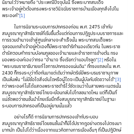
นิยามไว้ว่าหมายถึง “ประเพณีปัจจุบันนี้ ซึ่งพระบาทสมเด็จ
พระเจ้าอยู่หัวต้องทรงพระราชวินิจฉัยราชการบ้านเมืองทุกสิ่งไปใน
พระองค์”
[1]
ในการนิยามระบอบการปกครองก่อน พ.ศ. 2475 เข้ากับ
สมบูรณาญาสิทธิราชย์ที่เริ่มขึ้นตั้งแต่ก่อนการปฏิรูประบบราชการและ
การรวมอำนาจเข้าสู่ศูนย์กลางจะสำเร็จนั้น พระบาทสมเด็จพระ
จุลจอมเกล้าเจ้าอยู่หัวเองก็มีพระราชดำริทำนองเดียวกัน ในพระราช
ดำรัสตอบคำกราบบังคมทูลของเจ้านายและข้าราชการข้างต้น ทรง
มองพระองค์เองว่าทรง “อำนาจ ซึ่งเรียกว่าแอบโซลูด”
[2]
หรือใน
“พระบรมราชาธิบายแก้ไขการปกครองแผ่นดิน” ที่ทรงแถลงใน พ.ศ.
2430 ก็ทรงระบุว่าถือกันมาแต่เดิมว่ากษัตริย์มีพระบรมราชานุภาพ
เป็นล้นพ้น “ไม่มีข้อใดสิ่งอันใดหรือผู้ใดจะเป็นผู้บังคับขัดขวางได้”
[3]
ทว่าพระองค์ไม่ได้แสดงพระราชดำริไว้ชัดเจนว่าในสายพระเนตรนั้น
สมบูรณาญาสิทธิราชย์ไทยจะย้อนกลับไปไกลขนาดไหน แต่ก็เป็นที่
แน่ชัดพอว่าชนชั้นนำไทยเริ่มนึกถึงสมบูรณาญาสิทธิราชย์ในฐานะ
ระบอบการปกครองที่เป็นอยู่ยามนั้นแล้ว
อย่างไรก็ดี การนิยามการปกครองเข้ากับระบอบ
สมบูรณาญาสิทธิราชย์โดยชนชั้นนำก็มิได้ปรากฎอย่างตรงไปตรงมา
มากนัก เป็นไปได้ว่าเนื่องจากแนวคิดทางการเมืองอื่นๆ ที่เป็นปฏิปักษ์