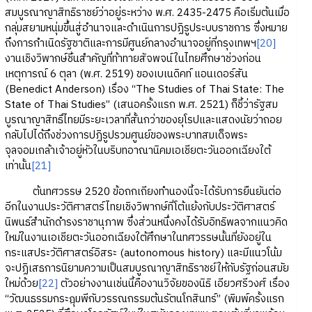
สมบูรณาญาสิทธิราชย์ว่าอยู่ระหว่าง พ.ศ. 2435-2475 คือเริ่มต้นเมื่อ
กลุ่มสยามหนุ่มขึ้นสู่อำนาจและดำเนินการปฏิรูประบบราชการ ซึ่งหมาย
ถึงการกำเนิดรัฐชาติและการมีศูนย์กลางอำนาจอยู่ที่กรุงเทพฯ
[20]
งานเชิงวิพากษ์ชิ้นสำคัญที่ท้าทายสัจพจน์ในไทยศึกษาช่วงก่อน
เหตุการณ์ 6 ตุลา (พ.ศ. 2519) ของเบเนดิคท์ แอนเดอร์สัน
(Benedict Anderson) เรื่อง “The Studies of Thai State: The
State of Thai Studies” (เสนอครั้งแรก พ.ศ. 2521) ก็ชี้ว่ารัฐสม
บูรณาญาสิทธิ์ไทยมีระยะเวลาที่สั้นกว่าของยุโรปและแสดงนัยว่าถอย
กลับไปได้ถึงช่วงการปฏิรูปรวมศูนย์ของพระบาทสมเด็จพระ
จุลจอมเกล้าเจ้าอยู่หัวในบริบทอาณานิคมเอเชียตะวันออกเฉียงใต้
เท่านั้น
[21]
ต้นทศวรรษ 2520 ข้อถกเถียงทำนองนี้จะได้รับการยืนยันต่อ
อีกในงานประวัติศาสตร์ไทยเชิงวิพากษ์ที่โต้แย้งกับประวัติศาสตร์
นิพนธ์สำนักดำรงราชานุภาพ ซึ่งส่วนหนึ่งคงได้รับอิทธิพลจากแนวคิด
ใหม่ในงานเอเชียตะวันออกเฉียงใต้ศึกษาในทศวรรษนั้นที่ยังอยู่ใน
กระแสประวัติศาสตร์อิสระ (autonomous history) และมีแนวโน้ม
จะปฏิเสธการนิยามความเป็นสมบูรณาญาสิทธิราชย์ให้กับรัฐก่อนสมัย
ใหม่ด้วย
[22]
ตัวอย่างงานเช่นนี้คืองานวิจัยของนิธิ เอียวศรีวงศ์ เรื่อง
“วัฒนธรรมกระฎุมพีกับวรรณกรรมต้นรัตนโกสินทร์” (พิมพ์ครั้งแรก