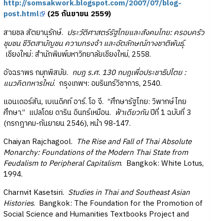
http://somsakwork.blogspot.com/2007/07/blog-
post.html
(25 กันยายน 2559)
สายชล สัตยานุรักษ์.
ประวัติศาสตร์รัฐไทยและสังคมไทย: ครอบครัว
ชุมชน ชีวิตสามัญชน ความทรงจำ และอัตลักษณ์ทางชาติพันธุ์
.
เชียงใหม่: สำนักพิมพ์มหาวิทยาลัยเชียงใหม่, 2558.
อัจฉราพร กมุทพิสมัย.
กบฏ ร.ศ. 130 กบฎเพื่อประชาธิปไตย :
แนวคิดทหารใหม่
. กรุงเทพฯ: อมรินทร์วิชาการ, 2540.
แอนเดอร์สัน, เบเนดิคท์ อาร์. โอ จี. “ศึกษารัฐไทย: วิพากษ์ไทย
ศึกษา.” แปลโดย ดาริน อินทร์เหมือน.
ฟ้าเดียวกัน
ปีที่ 1 ฉบับที่ 3
(กรกฎาคม-กันยายน 2546), หน้า 98-147.
Chaiyan Rajchagool.
The Rise and Fall of Thai Absolute
Monarchy: Foundations of the Modern Thai State from
Feudalism to Peripheral Capitalism
. Bangkok: White Lotus,
1994.
Charnvit Kasetsiri.
Studies in Thai and Southeast Asian
Histories
. Bangkok: The Foundation for the Promotion of
Social Science and Humanities Textbooks Project and