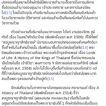
ปกครองที่มุ่งหมายให้กษัตริย์มีพระราชอำนาจเด็ดขาดในการบริหาร
ซึ่งริดรอนอำนาจของขุนนาง เจ้าประเทศราช และสถาบันสงฆ์ลง
ไป
[13]
โดยในปัจจุบัน คำอธิบายในแนวทางหลังเป็นที่ยอมรับกันแล้ว
ในวงวิชาการประวัติศาสตร์ และค่อนข้างเป็นที่ยอมรับกันทั่วไปนอกวง
วิชาการด้วย
ตัวอย่างงานที่อธิบายในแนวทางแรก ได้แก่ งานของจิตร ภูมิ
ศักดิ์ เรื่อง โฉมหน้าศักดินาไทย (พิมพ์ครั้งแรก พ.ศ. 2500) ที่ใช้ศัพท์
“สมบูรณาญาสิทธิราชย์” นิยามระบอบการปกครองของสังคมศักดินา
ซึ่งสำหรับในสังคมไทยนั้น เริ่มพัฒนาขึ้นตั้งแต่สมัยสุโขทัย
[14]
พระ
นิพนธ์ของพระเจ้าวรวงศ์เธอ พระองค์เจ้าจุลจักรพงษ์ เรื่อง Lords
of Life: A History of the Kings of Thailand ซึ่งต่อมาทรงแปล
เป็นไทยในชื่อ เจ้าชีวิต': พงศาวดาร 9 รัชกาลแห่งราชวงศ์จักรี (พิมพ์
ครั้งแรก พ.ศ. 2504) แม้จะไม่ได้ระบุถึงต้นกำเนิดระบอบดังกล่าว แต่
ก็ชี้ว่าสมัยสมบูรณาญาสิทธิราชย์ถอยกลับไปเกินกว่ารัชสมัยพระบาท
สมเด็จพระจุลจอมเกล้าเจ้าอยู่หัว
[15]
อีกเล่มคืองานในภาคภาษาอังกฤษของรอง ศยามานนท์ เรื่อง
A
History of Thailand
(พิมพ์ครั้งแรก พ.ศ. 2514) ชี้ว่า
สมบูรณาญาสิทธิราชย์ (absolute monarchy) เริ่มต้นในสมัย
อยุธยาตั้งแต่รัชสมัยสมเด็จพระรามาธิบดีที่ 1 ที่กษัตริย์ทรงเริ่มเป็นเอ