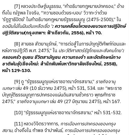
[7] หลวงประดิษฐ์มนูธรรม, “คำอธิบายกฎหมายปกครอง,” อ้าง
ถึงใน ณัฐพล ใจจริง, “‘ความชอบด้วยระบอบ’ วิวาทะว่าด้วย
‘รัฏฐาธิปัตย์’ ในคำอธิบายกฎหมายรัฐธรรมนูญ (2475-2500),” ใน
ขอฝันใฝ่ในฝันอันเหลือเชื่อ '
: ความเคลื่อนไหวของขบวนการปฏิปักษ์
ปฏิวัติสยาม
(กรุงเทพฯ: ฟ้าเดียวกัน, 2556), หน้า 70.
[8] สายชล สัตยานุรักษ์, “การต่อสู้ในการบัญญัติศัพท์ก่อนและ
หลังการปฏิวัติ พ.ศ. 2475,” ใน
ประวัติศาสตร์รัฐไทยและสังคมไทย'
:
ครอบครัว ชุมชน ชีวิตสามัญชน ความทรงจำ และอัตลักษณ์ทาง
ชาติพันธุ์
(เชียงใหม่: สำนักพิมพ์มหาวิทยาลัยเชียงใหม่, 2558),
หน้า 129-130.
[9] ดู “รัฐธรรมนูญแห่งราชอาณาจักรสยาม,”
ราชกิจจานุ
เบกษา
เล่ม 49 (10 ธันวาคม 2475), หน้า 531, 534. และ “พระราช
บัญญัติธรรมนูญการปกครองแผ่นดินสยามชั่วคราว พุทธศักราช
2475,”
ราชกิจจานุเบกษา
เล่ม 49 (27 มิถุนายน 2475), หน้า 167.
[10] “รัฐธรรมนูญแห่งราชอาณาจักรสยาม,” หน้า 531-532.
[11] หลวงวิจิตรวาทการ,
การเมืองการปกครองของกรุง
สยาม
, อ้างถึงใน กำพล จำปาพันธ์,
การเมืองการปกครองของกรุง