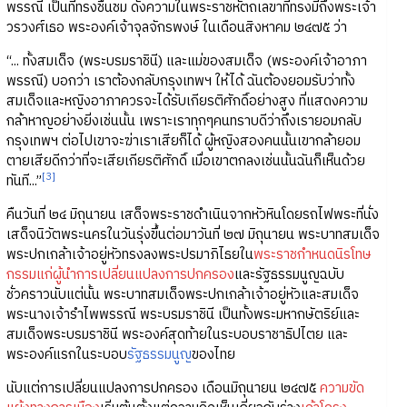
พรรณี เป็นที่ทรงชื่นชม ดังความในพระราชหัตถเลขาที่ทรงมีถึงพระเจ้า
วรวงศ์เธอ พระองค์เจ้าจุลจักรพงษ์ ในเดือนสิงหาคม ๒๔๗๕ ว่า
“... ทั้งสมเด็จ (พระบรมราชินี) และแม่ของสมเด็จ (พระองค์เจ้าอาภา
พรรณี) บอกว่า เราต้องกลับกรุงเทพฯ ให้ได้ ฉันต้องยอมรับว่าทั้ง
สมเด็จและหญิงอาภาควรจะได้รับเกียรติศักดิ์อย่างสูง ที่แสดงความ
กล้าหาญอย่างยิ่งเช่นนั้น เพราะเราทุกๆคนทราบดีว่าถึงเรายอมกลับ
กรุงเทพฯ ต่อไปเขาจะฆ่าเราเสียก็ได้ ผู้หญิงสองคนนั้นเขากล้ายอม
ตายเสียดีกว่าที่จะเสียเกียรติศักดิ์ เมื่อเขาตกลงเช่นนั้นฉันก็เห็นด้วย
[3]
ทันที...”
คืนวันที่ ๒๔ มิถุนายน เสด็จพระราชดำเนินจากหัวหินโดยรถไฟพระที่นั่ง
เสด็จนิวัตพระนครในวันรุ่งขึ้นต่อมาวันที่ ๒๗ มิถุนายน พระบาทสมเด็จ
พระปกเกล้าเจ้าอยู่หัวทรงลงพระปรมาภิไธยใน
พระราชกำหนดนิรโทษ
กรรมแก่ผู้นำการเปลี่ยนแปลงการปกครอง
และรัฐธรรมนูญฉบับ
ชั่วคราวนับแต่นั้น พระบาทสมเด็จพระปกเกล้าเจ้าอยู่หัวและสมเด็จ
พระนางเจ้ารำไพพรรณี พระบรมราชินี เป็นทั้งพระมหากษัตริย์และ
สมเด็จพระบรมราชินี พระองค์สุดท้ายในระบอบราชาธิปไตย และ
พระองค์แรกในระบอบ
รัฐธรรมนูญ
ของไทย
นับแต่การเปลี่ยนแปลงการปกครอง เดือนมิถุนายน ๒๔๗๕
ความขัด