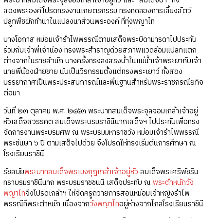
พระบาทสมเด็จพระจุลจอมเกล้าเจ้าอยู่หัว และ “สมเด็จป้า” ทั้ง
สองพระองค์โปรดทรงงานเกษตรกรรม ทรงทดลองการเลี้ยงสัตว์
ปลูกพืชผักทำนาในแปลงนาส่วนพระองค์ ที่ทุ่งพญาไท
บางโอกาส หม่อมเจ้ารำไพพรรณีตามเสด็จพระบิดามารดาไปประทับ
ร่วมกับเจ้าพี่เจ้าน้อง ทรงพระสำราญด้วยสภาพแวดล้อมแปลกแตก
ต่างจากในราชสำนัก บางครั้งทรงลงสรงน้ำในแม่น้ำเจ้าพระยากับเจ้า
นายพี่น้องฝ่ายชาย นับเป็นวีรกรรมตั้งแต่ทรงพระเยาว์ ทั้งสอง
บรรยากาศเป็นพระประสบการณ์และพื้นฐานสำหรับพระราชกรณียกิจ
ต่อมา
วันที่ ๒๓ ตุลาคม พ.ศ. ๒๔๕๓ พระบาทสมเด็จพระจุลจอมเกล้าเจ้าอยู่
หัวเสด็จสวรรคต สมเด็จพระบรมราชินีนาถเสด็จฯ ไปประทับเพื่อทรง
จัดการงานพระบรมศพ ณ พระบรมมหาราชวัง หม่อมเจ้ารำไพพรรณี
พระชันษา ๖ ปี ตามเสด็จไปด้วย จึงโปรดให้ทรงเริ่มต้นการศึกษา ณ
โรงเรียนราชินี
รัชสมัย
พระบาทสมเด็จพระมงกุฎเกล้าเจ้าอยู่หัว
สมเด็จพระศรีพัชริน
ทราบรมราชินีนาถ พระบรมราชชนนี เสด็จประทับ ณ
พระตำหนักวัง
พญาไท
จึงโปรดเกล้าฯ ให้จัดครูถวายการสอนหม่อมเจ้าหญิงรำไพ
พรรณีที่พระตำหนัก เนื่องจาก
วังพญาไท
อยู่ห่างจากไกลโรงเรียนราชินี