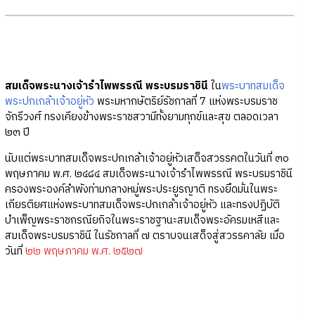
สมเด็จพระนางเจ้ารำไพพรรณี พระบรมราชินี
ใน
พระบาทสมเด็จ
พระปกเกล้าเจ้าอยู่หัว
พระมหากษัตริย์รัชกาลที่ 7 แห่งพระบรมราช
จักรีวงศ์ ทรงเคียงข้างพระราชสวามีทั้งยามทุกข์และสุข ตลอดเวลา
๒๓ ปี
นับแต่พระบาทสมเด็จพระปกเกล้าเจ้าอยู่หัวเสด็จสวรรคตในวันที่ ๓๐
พฤษภาคม พ.ศ. ๒๔๘๔ สมเด็จพระนางเจ้ารำไพพรรณี พระบรมราชินี
ครองพระองค์ลำพังท่ามกลางหมู่พระประยูรญาติ ทรงยึดมั่นในพระ
เกียรติยศแห่งพระบาทสมเด็จพระปกเกล้าเจ้าอยู่หัว และทรงปฏิบัติ
บำเพ็ญพระราชกรณียกิจในพระราชฐานะสมเด็จพระอัครมเหสีและ
สมเด็จพระบรมราชินี ในรัชกาลที่ ๗ ตราบจนเสด็จสู่สวรรคาลัย เมื่อ
วันที่
๒๒ พฤษภาคม พ.ศ. ๒๕๒๗