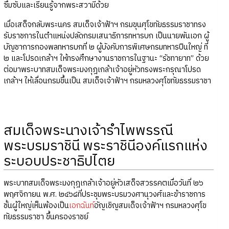
ซึมซับและเรียนรู้จากพระสวามีด้วย
เมื่อเสด็จกลับพระนคร สมเด็จเจ้าฟ้าฯ กรมขุนศุโขทัยธรรมราชาทรง
รับราชการในตำแหน่งปลัดกรมเสนาธิการทหารบก เป็นนายพันเอก ผู้
บัญชาการกองพลทหารบกที่ ๒ ผู้บังคับการพิเศษกรมทหารปืนใหญ่ ที่
๒ และโปรดเกล้าฯ ให้ทรงศึกษางานราชการในฐานะ “รัชทายาท” ด้วย
ต่อมาพระบาทสมเด็จพระมงกุฎเกล้าเจ้าอยู่หัวทรงพระกรุณาโปรด
เกล้าฯ ให้เลื่อนกรมขึ้นเป็น สมเด็จเจ้าฟ้าฯ กรมหลวงศุโขทัยธรรมราชา
สมเด็จพระนางเจ้ารำไพพรรณี
พระบรมราชินี พระราชินีองค์แรกแห่ง
ระบอบประชาธิปไตย
พระบาทสมเด็จพระมงกุฎเกล้าเจ้าอยู่หัวเสด็จสวรรคตเมื่อวันที่ ๒๖
พฤศจิกายน พ.ศ. ๒๔๖๘ที่ประชุมพระบรมวงศานุวงศ์และข้าราชการ
ชั้นผู้ใหญ่เห็นพ้องเป็น
เอกฉันท์
อัญเชิญสมเด็จเจ้าฟ้าฯ กรมหลวงศุโข
ทัยธรรมราชา ขึ้นครองราชย์