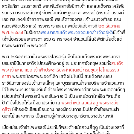
สวรินทิรา บรมราชเทวี พระพันวัสสาอัยยิกาเจ้า และสมเด็จพระศรีพัช
รินทรา บรมราชินีนาถ) กับหม่อมเจ้าหญิงอาภาพรรณี (พระเจ้าวรวงศ์
เธอ พระองค์เจ้าอาภาพรรณี พระธิดาของพระเจ้าบรมวงศ์เธอ กรม
หลวงพิชิตปรีชากร) ทรงพระราชสมภพเมื่อวันอังคารที่
๒๐ ธันวาคม
พ.ศ. ๒๔๔๗
ในรัชกาล
พระบาทสมเด็จพระจุลจอมเกล้าเจ้าอยู่หัว
มีเจ้าพี่
เจ้าน้องร่วมพระมารดา รวม ๗ พระองค์ จำนวนนี้สิ้นชีพิตักษัยตั้งแต่
ทรงพระเยาว์ ๓ พระองค์
พ.ศ. ๒๔๔๙ เวลานั้นพระราชโอรสรุ่นเล็กในสมเด็จพระศรีพัชรินทรา
บรมราชินีนาถเสด็จไปทรงศึกษาอยู่ ณ ประเทศอังกฤษ รวมทั้ง
สมเด็จ
พระเจ้าลูกยาเธอ เจ้าฟ้าประชาธิปกศักดิเดชน์ กรมขุนศุโขไทยธรรม
ราชา
พระราชโอรสพระองค์เล็ก เสด็จไปในปีนี้ สมเด็จพระบรม
ราชินีนาถทรงรับเจ้านายเล็กๆ และบุตรหลานข้าราชบริพารจำนวนมาก
ไว้ในพระบรมราชินูปถัมภ์ ด้วยมีพระราชอัชฌาศัยทรงพระเมตตาเด็กๆ
หม่อมเจ้ารำไพพรรณี พระชันษา ๒ ปี เป็นพระนัดดาใกล้ชิด “สมเด็จ
ป้า” จึงโปรดให้เสด็จมาประทับ ณ
พระตำหนักสวนสี่ฤดู
พระราชวัง
ดุสิต
ให้ทรงหัดเรียนเขียนอ่าน ทรงฝึกฝนการเย็บปักถักร้อยงานผ้า
ดอกไม้ และอาหาร เป็นความรู้สำหรับราชกุมารีตามราชประเพณี
เมื่อหม่อมเจ้ารำไพพรรณีประทับที่พระตำหนักสวนสี่ฤดู เป็นช่วงเวลาที่