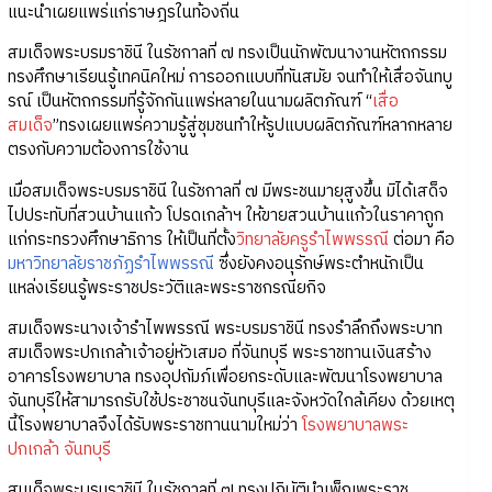
แนะนำเผยแพร่แก่ราษฎรในท้องถิ่น
สมเด็จพระบรมราชินี ในรัชกาลที่ ๗ ทรงเป็นนักพัฒนางานหัตถกรรม
ทรงศึกษาเรียนรู้เทคนิคใหม่ การออกแบบที่ทันสมัย จนทำให้เสื่อจันทบู
รณ์ เป็นหัตถกรรมที่รู้จักกันแพร่หลายในนามผลิตภัณฑ์ “
เสื่อ
สมเด็จ
”ทรงเผยแพร่ความรู้สู่ชุมชนทำให้รูปแบบผลิตภัณฑ์หลากหลาย
ตรงกับความต้องการใช้งาน
เมื่อสมเด็จพระบรมราชินี ในรัชกาลที่ ๗ มีพระชนมายุสูงขึ้น มิได้เสด็จ
ไปประทับที่สวนบ้านแก้ว โปรดเกล้าฯ ให้ขายสวนบ้านแก้วในราคาถูก
แก่กระทรวงศึกษาธิการ ให้เป็นที่ตั้ง
วิทยาลัยครูรำไพพรรณี
ต่อมา คือ
มหาวิทยาลัยราชภัฏรำไพพรรณี
ซึ่งยังคงอนุรักษ์พระตำหนักเป็น
แหล่งเรียนรู้พระราชประวัติและพระราชกรณียกิจ
สมเด็จพระนางเจ้ารำไพพรรณี พระบรมราชินี ทรงรำลึกถึงพระบาท
สมเด็จพระปกเกล้าเจ้าอยู่หัวเสมอ ที่จันทบุรี พระราชทานเงินสร้าง
อาคารโรงพยาบาล ทรงอุปถัมภ์เพื่อยกระดับและพัฒนาโรงพยาบาล
จันทบุรีให้สามารถรับใช้ประชาชนจันทบุรีและจังหวัดใกล้เคียง ด้วยเหตุ
นี้โรงพยาบาลจึงได้รับพระราชทานนามใหม่ว่า
โรงพยาบาลพระ
ปกเกล้า จันทบุรี
สมเด็จพระบรมราชินี ในรัชกาลที่ ๗ ทรงปฏิบัติบำเพ็ญพระราช