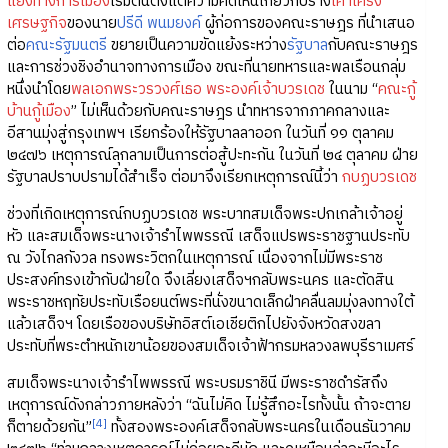
แย้งทางการเมือง
เริ่มต้นตั้งแต่ความคิดเห็นเกี่ยวกับร่าง
เค้าโครง
เศรษฐกิจ
ของนาย
ปรีดี พนมยงค์
ผู้ก่อการของคณะราษฎร ที่นำเสนอ
ต่อ
คณะรัฐมนตรี
ขยายเป็นความขัดแย้งระหว่าง
รัฐบาล
กับคณะราษฎร
และการช่วงชิงอำนาจทางการเมือง ขณะที่นายทหารและพลเรือนกลุ่ม
หนึ่งนำโดย
พลเอกพระวรวงศ์เธอ พระองค์เจ้าบวรเดช
ในนาม “
คณะกู้
บ้านกู้เมือง
” ไม่เห็นด้วยกับคณะราษฎร นำทหารจากภาคกลางและ
อีสานมุ่งสู่กรุงเทพฯ เรียกร้องให้รัฐบาลลาออก ในวันที่ ๑๑ ตุลาคม
๒๔๗๖ เหตุการณ์ลุกลามเป็นการต่อสู้ปะทะกัน ในวันที่ ๒๔ ตุลาคม ฝ่าย
รัฐบาลปราบปรามได้สำเร็จ ต่อมาจึงเรียกเหตุการณ์นี้ว่า
กบฏบวรเดช
ช่วงที่เกิดเหตุการณ์กบฏบวรเดช พระบาทสมเด็จพระปกเกล้าเจ้าอยู่
หัว และสมเด็จพระนางเจ้ารำไพพรรณี เสด็จแปรพระราชฐานประทับ
ณ วังไกลกังวล ทรงพระวิตกในเหตุการณ์ เนื่องจากไม่มีพระราช
ประสงค์ทรงเข้ากับฝ่ายใด จึงเลี่ยงเสด็จฯกลับพระนคร และตัดสิน
พระราชหฤทัยประทับเรือยนต์พระที่นั่งขนาดเล็กฝ่าคลื่นลมมุ่งลงทางใต้
แล้วเสด็จฯ โดยเรือของบริษัทอิสต์เอเชียติกไปยังจังหวัดสงขลา
ประทับที่พระตำหนักเขาน้อยของสมเด็จเจ้าฟ้ากรมหลวงลพบุรีราเมศร์
สมเด็จพระนางเจ้ารำไพพรรณี พระบรมราชินี มีพระราชดำรัสถึง
เหตุการณ์ดังกล่าวภายหลังว่า “ฉันไม่คิด ไม่รู้สึกอะไรทั้งนั้น ถ้าจะตาย
[4]
ก็ตายด้วยกัน”
ทั้งสองพระองค์เสด็จกลับพระนครในเดือนธันวาคม