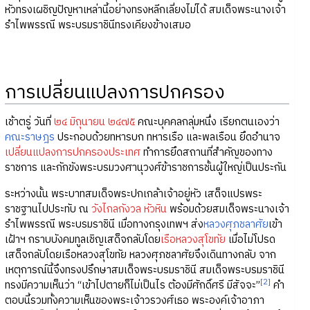
หัวทรงเผชิญปัญหาเหล่านี้อย่างทรงหลีกเลี่ยงไม่ได้ สมเด็จพระนางเจ้า
รำไพพรรณี พระบรมราชินีทรงเคียงข้างเสมอ
การเปลี่ยนแปลงการปกครอง
เช้าตรู่ วันที่
๒๔ มิถุนายน ๒๔๗๕
คณะบุคคลกลุ่มหนึ่ง เรียกตนเองว่า
คณะราษฎร
ประกอบด้วยทหารบก ทหารเรือ และพลเรือน ยึดอำนาจ
เปลี่ยนแปลงการปกครองประเทศ
ทำการยึดสถานที่สำคัญของทาง
ราชการ และกักขังพระบรมวงศานุวงศ์ข้าราชการชั้นผู้ใหญ่เป็นประกัน
ระหว่างนั้น พระบาทสมเด็จพระปกเกล้าเจ้าอยู่หัว เสด็จแปรพระ
ราชฐานไปประทับ ณ
วังไกลกังวล หัวหิน
พร้อมด้วยสมเด็จพระนางเจ้า
รำไพพรรณี พระบรมราชินี เมื่อทางกรุงเทพฯ ส่ง
หลวงศุภชลาศัย
เข้า
เฝ้าฯ กราบบังคมทูลเชิญเสด็จกลับโดย
เรือหลวงสุโขทัย
เมื่อไม่โปรด
เสด็จกลับโดยเรือหลวงสุโขทัย หลวงศุภชลาศัยจึงเดินทางกลับ จาก
เหตุการณ์นี้จึงทรงปรึกษาสมเด็จพระบรมราชินี สมเด็จพระบรมราชินี
[2]
ทรงมีความเห็นว่า “เข้าไปตายก็ไม่เป็นไร ต้องมีศักดิ์ศรี มีสัจจะ”
คำ
ตอบนี้รวมทั้งความเห็นของพระเจ้าวรวงศ์เธอ พระองค์เจ้าอาภา