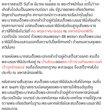
สละราชสมบัติ วันที่ ๒ มีนาคม ๒๔๗๗ ณ พระตำหนักโนล แต่ไม่ว่าจะ
เกิดสิ่งใดอันเป็นผลกระทบต่อมา เช่น รัฐบาลลดพระเกียรติยศลง
ปัญหาด้านเศรษฐกิจ สถานการณ์ภาวะสงครามเริ่มปะทุในยุโรป
พระบาทสมเด็จพระปกเกล้าเจ้าอยู่หัวมีสมเด็จพระบรมราชินีเคียงข้าง
ทุกสถานการณ์ แต่สมเด็จพระบรมราชินีกลับต้องสูญเสียพระราช
สวามีที่รักยิ่งในวันที่
๓๐ พฤษภาคม ๒๔๘๔
ณ
เคหาสน์คอมพ์ตัน
เวอร์จิเนีย วอเตอร์ ด้วยพระชนมพรรษา 48 พรรษา สมเด็จพระบรม
ราชินีมิได้ทรงแสดงออกถึงความวิปโยคโศกเศร้า ด้วยทรงควบคุมพระ
สติมั่นคง
ภายหลังพระบาทสมเด็จพระปกเกล้าเจ้าอยู่หัวเสด็จสวรรคต สมเด็จ
พระบรมราชินีประทับอยู่ ณ
บ้านลิแนม
ของ
พระเจ้าวรวงศ์เธอพระองค์
เจ้าจุลจักรพงษ์
จนถึงเดือนกรกฎาคม พ.ศ.๒๔๘๔ จึงเสด็จฯกลับไป
ประทับ ณ เคหาสน์คอมพ์ตัน
หลังสงครามสิ้นสุดลง สมเด็จพระบรมราชินียังประทับที่อังกฤษ จนถึง
พ.ศ. ๒๔๙๑ รัฐบาลกราบบังคมทูลขอพระราชทานให้ทรงอัญเชิญ
พระบรมอัฐิพระบาทสมเด็จพระปกเกล้าเจ้าอยู่หัวจากเคหาสน์คอมพ์
ตันเวอร์จิเนีย วอเตอร์ ประเทศอังกฤษ กลับประเทศไทย การนี้รัฐบาล
ถวายพระเกียรติยศในฐานะพระมหากษัตริย์และสมเด็จพระบรมราชินี
ทุกประการ