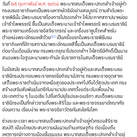
วันที่
๒๕ กุมภาพันธ์ พ.ศ. ๒๔๖๘
พระบาทสมเด็จพระปกเกล้าเจ้าอยู่หัว
ทรงบรมราชาภิเษกเป็นพระมหากษัตริย์อย่างสมบูรณ์ ตามลำดับพระ
ราชพิธีนั้น มีพระบรมราชโองการโปรดเกล้าฯ ให้ประกาศสถาปนาหม่อม
เจ้ารำไพพรรณี ขึ้นเป็นสมเด็จพระนางเจ้ารำไพพรรณี พระบรมราชินี
พระราชทานเครื่องราชอิสริยาภรณ์ และเครื่องราชูปโภคสำหรับ
[1]
ตำแหน่งพระอัครมเหสีด้วย
เป็นครั้งแรกในพระราชพิธีบรม
ราชาภิเษกที่มีการสถาปนาพระอัครมเหสีขึ้นเป็นสมเด็จพระบรมราชินี
ต่อมาในเดือนมีนาคม ทรงพระกรุณาโปรดเกล้าฯ ให้สตรีมีศักดิ์เป็นนาง
สนองพระโอฐและนางพระกำนัล รับราชการในสมเด็จพระบรมราชินี
ในรัชสมัย พระบาทสมเด็จพระปกเกล้าเจ้าอยู่หัวและสมเด็จพระบรม
ราชินีทรงประกอบพระราชกรณียกิจนานัปการ ทรงพระราชอุตสาหะ
เสด็จพระราชดำเนินจากเหนือสุดของประเทศไปถึงใต้สุดประเทศ ทรง
สร้างเสริมสัมพันธไมตรีกับนานาประเทศตั้งแต่ระดับเพื่อนบ้าน
ประเทศต่าง ๆ ในเอเชีย ไปถึงทวีปยุโรปและอเมริกา สมเด็จพระบรม
ราชินีทรงเป็นที่กล่าวขานถึงพระสิริโฉม และพระราชจรรยาอัชฌาศัย
อ่อนหวาน เรียบง่าย พระราชจริยาวัตรทันสมัยทันโลก
ช่วงระยะเวลา พระบาทสมเด็จพระปกเกล้าเจ้าอยู่หัวครองสิริราช
สมบัติ เมืองไทยประสบความผันผวนด้านเศรษฐกิจ ต่อเนื่องถึง
เหตุการณ์ทางการเมืองขั้นรุนแรง พระบาทสมเด็จพระปกเกล้าเจ้าอยู่