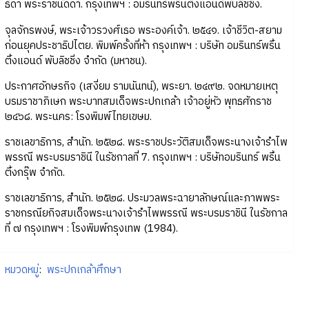
ธิดา พระราชนัดดา. กรุงเทพฯ : อมรินทร์พริ้นติ้งแอนด์พับลิชชิ่ง.
จุลจักรพงษ์, พระเจ้าวรวงศ์เธอ พระองค์เจ้า. ๒๕๔๑. เจ้าชีวิต-สยาม
ก่อนยุคประชาธิปไตย. พิมพ์ครั้งที่ห้า กรุงเทพฯ : บริษัท อมรินทร์พริ้น
ติ้งแอนด์ พับลิชชิ่ง จำกัด (มหาชน).
ประกาศอักษรกิจ (เสงี่ยม รามนันทน์), พระยา. ๒๔๙๒. จดหมายเหตุ
บรมราชาภิเษก พระบาทสมเด็จพระปกเกล้า เจ้าอยู่หัว พุทธศักราช
๒๔๖๘. พระนคร: โรงพิมพ์ไทยเขษม.
ราชเลขาธิการ, สำนัก. ๒๕๒๘. พระราชประวัติสมเด็จพระนางเจ้ารำไพ
พรรณี พระบรมราชินี ในรัชกาลที่ 7. กรุงเทพฯ : บริษัทอมรินทร์ พริ้น
ติ้งกรุ๊พ จำกัด.
ราชเลขาธิการ, สำนัก. ๒๕๒๘. ประมวลพระฉายาลักษณ์และภาพพระ
ราชกรณียกิจสมเด็จพระนางเจ้ารำไพพรรณี พระบรมราชินี ในรัชกาล
ที่ ๗ กรุงเทพฯ : โรงพิมพ์กรุงเทพ (1984).
หมวดหมู่
:
พระปกเกล้าศึกษา