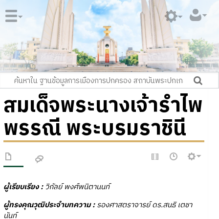
สมเด็จพระนางเจ้ารำไพ
พรรณี พระบรมราชินี
ผู้เรียบเรียง :
วิกัลย์ พงศ์พนิตานนท์
ผู้ทรงคุณวุฒิประจำบทความ :
รองศาสตราจารย์ ดร.สนธิ เตชา
นันท์