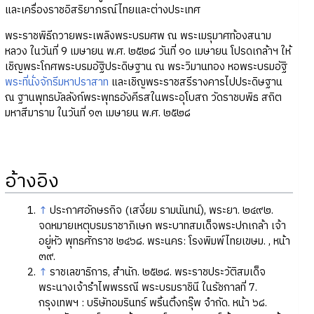
และเครื่องราชอิสริยาภรณ์ไทยและต่างประเทศ
พระราชพิธีถวายพระเพลิงพระบรมศพ ณ พระเมรุมาศท้องสนาม
หลวง ในวันที่ 9 เมษายน พ.ศ. ๒๕๒๘ วันที่ ๑๐ เมษายน โปรดเกล้าฯ ให้
เชิญพระโกศพระบรมอัฐิประดิษฐาน ณ พระวิมานทอง หอพระบรมอัฐิ
พระที่นั่งจักรีมหาปราสาท
และเชิญพระราชสรีรางคารไปประดิษฐาน
ณ ฐานพุทธบัลลังก์พระพุทธอังคีรสในพระอุโบสถ วัดราชบพิธ สถิต
มหาสีมาราม ในวันที่ ๑๓ เมษายน พ.ศ. ๒๕๒๘
อ้างอิง
↑
ประกาศอักษรกิจ (เสงี่ยม รามนันทน์), พระยา. ๒๔๙๒.
จดหมายเหตุบรมราชาภิเษก พระบาทสมเด็จพระปกเกล้า เจ้า
อยู่หัว พุทธศักราช ๒๔๖๘. พระนคร: โรงพิมพ์ไทยเขษม. , หน้า
๓๙.
↑
ราชเลขาธิการ, สำนัก. ๒๕๒๘. พระราชประวัติสมเด็จ
พระนางเจ้ารำไพพรรณี พระบรมราชินี ในรัชกาลที่ 7.
กรุงเทพฯ : บริษัทอมรินทร์ พริ้นติ้งกรุ๊พ จำกัด. หน้า ๖๘.