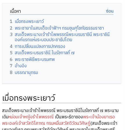
เนื้อหา
1
เมื่อทรงพระเยาว์
2
พระชายาในสมเด็จเจ้าฟ้าฯ กรมขุนศุโขทัยธรรมราชา
3
สมเด็จพระนางเจ้ารำไพพรรณีพระบรมราชินี พระราชินี
องค์แรกแห่งระบอบประชาธิปไตย
4
การเปลี่ยนแปลงการปกครอง
5
สมเด็จพระบรมราชินี ในรัชกาลที่ ๗
6
พระราชพิธีพระบรมศพ
7
อ้างอิง
8
บรรณานุกรม
เมื่อทรงพระเยาว์
สมเด็จพระนางเจ้ารำไพพรรณี พระบรมราชินีในรัชกาลที่ ๗ พระนาม
เดิม
หม่อมเจ้าหญิงรำไพพรรณี
เป็นพระธิดาของ
พระเจ้าน้องยาเธอ
พระองค์เจ้าสวัสดิโสภณ กรมหมื่นสวัสดิวัดนวิศิษฎ์
(สมเด็จพระเจ้า
บรมวงศ์เธอ กรมพระสวัสดิวัดนวิศิษฎ์ พระอนุชาในสมเด็จพระศรี