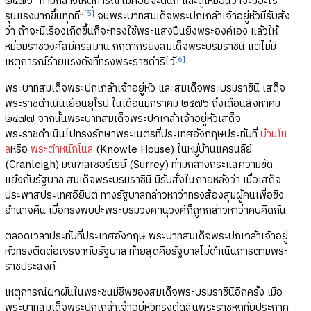
๒๔๗๖ “ท่ามกลางเหตุการณ์ไม่ค่อยจะดีนัก และดูเหมือนว่าจะมีอะไร
[5]
รุนแรงมากขึ้นทุกที”
จนพระบาทสมเด็จพระปกเกล้าเจ้าอยู่หัวมีรับสั่ง
ว่า ถ้าจะมีเรื่องเกิดขึ้นก็จะทรงใช้พระแสงปืนยิงพระองค์เอง แล้วให้
หม่อมราชวงศ์สมัครสมาน กฤดากรยิงสมเด็จพระบรมราชินี แต่ไม่มี
[6]
เหตุการณ์ร้ายแรงดังที่ทรงพระราชดำริไว้
พระบาทสมเด็จพระปกเกล้าเจ้าอยู่หัว และสมเด็จพระบรมราชินี เสด็จ
พระราชดำเนินเยือนยุโรป ในเดือนมกราคม ๒๔๗๖ ถึงเดือนสิงหาคม
๒๔๗๗ จากนั้นพระบาทสมเด็จพระปกเกล้าเจ้าอยู่หัวเสด็จ
พระราชดำเนินไปทรงรักษาพระเนตรที่ประเทศอังกฤษประทับที่
บ้านโน
ล
หรือ
พระตำหนักโนล
(Knowle House) ในหมู่บ้านแครนลีย์
(Cranleigh) มณฑลเซอร์เรย์ (Surrey) ท่ามกลางกระแสความขัด
แย้งกับรัฐบาล สมเด็จพระบรมราชินี มีรับสั่งในภายหลังว่า เมื่อเสด็จ
ประพาสประเทศอียิปต์ ทางรัฐบาลกล่าวหาว่าทรงส้องสุมผู้คนเพื่อชิง
อำนาจคืน เมื่อทรงพบปะพระบรมวงศานุวงศ์ก็ถูกกล่าวหาว่าคบคิดกัน
ตลอดเวลาประทับที่ประเทศอังกฤษ พระบาทสมเด็จพระปกเกล้าเจ้าอยู่
หัวทรงติดต่อเจรจากับรัฐบาล ท้ายสุดคือรัฐบาลไม่ดำเนินการตามพระ
ราชประสงค์
เหตุการณ์ผกผันในพระชนม์ชีพของสมเด็จพระบรมราชินีอีกครั้ง เมื่อ
พระบาทสมเด็จพระปกเกล้าเจ้าอยู่หัวทรงตัดสินพระราชหฤทัยประกาศ