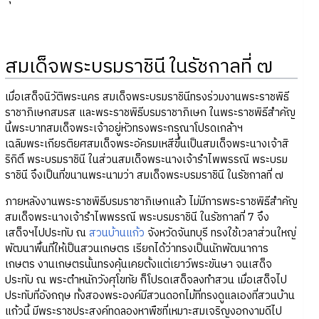
สมเด็จพระบรมราชินี ในรัชกาลที่ ๗
เมื่อเสด็จนิวัติพระนคร สมเด็จพระบรมราชินีทรงร่วมงานพระราชพิธี
ราชาภิเษกสมรส และพระราชพิธีบรมราชาภิเษก ในพระราชพิธีสำคัญ
นี้พระบาทสมเด็จพระเจ้าอยู่หัวทรงพระกรุณาโปรดเกล้าฯ
เฉลิมพระเกียรติยศสมเด็จพระอัครมเหสีขึ้นเป็นสมเด็จพระนางเจ้าสิ
ริกิติ์ พระบรมราชินี ในส่วนสมเด็จพระนางเจ้ารำไพพรรณี พระบรม
ราชินี จึงเป็นที่ขนานพระนามว่า สมเด็จพระบรมราชินี ในรัชกาลที่ ๗
ภายหลังงานพระราชพิธีบรมราชาภิเษกแล้ว ไม่มีการพระราชพิธีสำคัญ
สมเด็จพระนางเจ้ารำไพพรรณี พระบรมราชินี ในรัชกาลที่ 7 จึง
เสด็จฯไปประทับ ณ
สวนบ้านแก้ว
จังหวัดจันทบุรี ทรงใช้เวลาส่วนใหญ่
พัฒนาพื้นที่ให้เป็นสวนเกษตร เรียกได้ว่าทรงเป็นนักพัฒนาการ
เกษตร งานเกษตรนั้นทรงคุ้นเคยตั้งแต่เยาว์พระขันษา จนเสด็จ
ประทับ ณ พระตำหนักวังศุโขทัย ก็โปรดเสด็จลงทำสวน เมื่อเสด็จไป
ประทับที่อังกฤษ ทั้งสองพระองค์มีสวนดอกไม้ที่ทรงดูแลเองที่สวนบ้าน
แก้วนี้ มีพระราชประสงค์ทดลองหาพืชที่เหมาะสมเจริญงอกงามดีไป