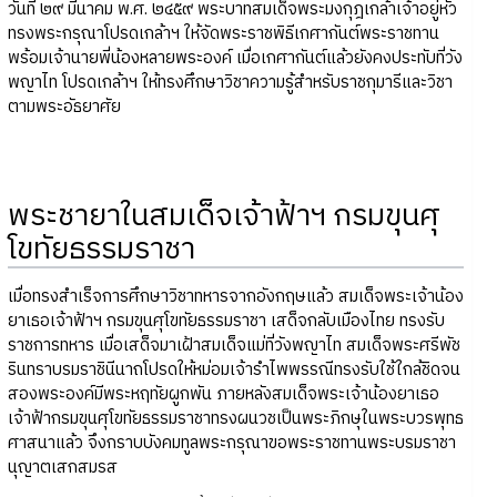
วันที่ ๒๙ มีนาคม พ.ศ. ๒๔๕๙ พระบาทสมเด็จพระมงกุฎเกล้าเจ้าอยู่หัว
ทรงพระกรุณาโปรดเกล้าฯ ให้จัดพระราชพิธีเกศากันต์พระราชทาน
พร้อมเจ้านายพี่น้องหลายพระองค์ เมื่อเกศากันต์แล้วยังคงประทับที่วัง
พญาไท โปรดเกล้าฯ ให้ทรงศึกษาวิชาความรู้สำหรับราชกุมารีและวิชา
ตามพระอัธยาศัย
พระชายาในสมเด็จเจ้าฟ้าฯ กรมขุนศุ
โขทัยธรรมราชา
เมื่อทรงสำเร็จการศึกษาวิชาทหารจากอังกฤษแล้ว สมเด็จพระเจ้าน้อง
ยาเธอเจ้าฟ้าฯ กรมขุนศุโขทัยธรรมราชา เสด็จกลับเมืองไทย ทรงรับ
ราชการทหาร เมื่อเสด็จมาเฝ้าสมเด็จแม่ที่วังพญาไท สมเด็จพระศรีพัช
รินทราบรมราชินีนาถโปรดให้หม่อมเจ้ารำไพพรรณีทรงรับใช้ใกล้ชิดจน
สองพระองค์มีพระหฤทัยผูกพัน ภายหลังสมเด็จพระเจ้าน้องยาเธอ
เจ้าฟ้ากรมขุนศุโขทัยธรรมราชาทรงผนวชเป็นพระภิกษุในพระบวรพุทธ
ศาสนาแล้ว จึงกราบบังคมทูลพระกรุณาขอพระราชทานพระบรมราชา
นุญาตเสกสมรส