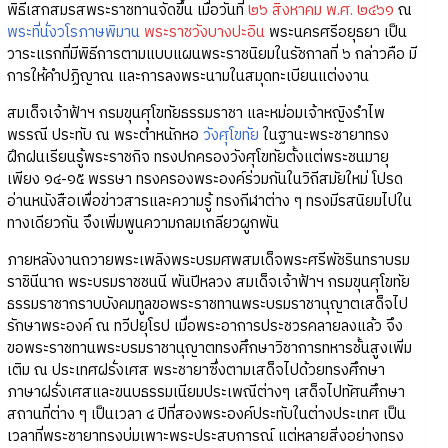
พิธีเสกสมรสพระราชทานจัดขึ้น เมื่อวันที่
๒๖ สิงหาคม พ.ศ. ๒๔๖๑
ณ
พระที่นั่งวโรภาษพิมาน
พระราชวังบางปะอิน
พระนครศรีอยุธยา เป็น
วาระแรกที่มีพิธีการตามแบบแผนพระราชนิยมในรัชกาลที่ ๖ กล่าวคือ มี
การให้คำปฏิญาณ และการลงพระนามในสมุดทะเบียนแต่งงาน
สมเด็จเจ้าฟ้าฯ กรมขุนศุโขทัยธรรมราชา และหม่อมเจ้าหญิงรำไพ
พรรณี ประทับ ณ พระตำหนักหอ
วังศุโขทัย
ในฐานะพระชายาทรง
ฝึกฝนเรียนรู้พระราชกิจ ทรงปกครองวังศุโขทัยตั้งแต่พระชนมายุ
เพียง ๑๔-๑๕ พรรษา ทรงครองพระองค์ร่วมกันในวิถีสมัยใหม่ โปรด
อ่านหนังสือเพื่อข่าวสารและความรู้ ทรงกีฬาต่าง ๆ ทรงมีรสนิยมไปใน
ทางเดียวกัน จึงเพิ่มพูนความกลมเกลียวผูกพัน
ภายหลังงานถวายพระเพลิงพระบรมศพสมเด็จพระศรีพัชรินทราบรม
ราชินีนาถ พระบรมราชชนนี พันปีหลวง สมเด็จเจ้าฟ้าฯ กรมขุนศุโขทัย
ธรรมราชากราบบังคมทูลขอพระราชทานพระบรมราชานุญาตเสด็จไป
รักษาพระองค์ ณ ทวีปยุโรป เมื่อพระอาการประชวรคลายลงแล้ว จึง
ขอพระราชทานพระบรมราชานุญาตทรงศึกษาวิชาการทหารชั้นสูงเพิ่ม
เติม ณ ประเทศฝรั่งเศส พระชายาซึ่งตามเสด็จไปด้วยทรงศึกษา
ภาษาฝรั่งเศสและขนบธรรมเนียมประเพณีต่างๆ เสด็จไปทัศนศึกษา
สถานที่ต่าง ๆ เป็นเวลา ๔ ปีที่สองพระองค์ประทับในต่างประเทศ เป็น
เวลาที่พระชายาทรงบ่มเพาะพระประสบการณ์ แต่หลายสิ่งอย่างทรง