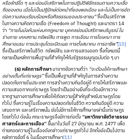
หรือลัทธิใด ๆ และย่อมมีเสรีภาพในการปฏิบัติพิธีกรรมตามความเชื่อ
ถือของตน เมื่อไม่เป็นปฏิปักษ์ต่อหน้าที่ของพลเมือง และไม่เป็นการขัด
ต่อความสงบเรียบร้อยหรือศีลธรรมของประชาชน”
ซึ่งเป็นเสรีภาพ
ในทางความคิดความเชื่อ (Freedom of Thought) และมาตรา 14
ว่า
“ภายในบังคับแห่งบทกฎหมาย บุคคลย่อมมีเสรีภาพบริบูรณ์ ใน
ร่างกาย เคหสถาน ทรัพย์สิน การพูด การเขียน การโฆษณา การ
ศึกษาอบรม การประชุมโดยเปิดเผย การตั้งสมาคม การอาชีพ”
[10]
ซึ่งเป็นเสรีภาพในชีวิต ทรัพย์สิน และการแสดงออก ซึ่งทั้งหมดนี้
กลายเป็นหลักการพื้นฐานที่สำคัญให้กับรัฐธรรมนูญฉบับต่อ ๆ มา
(6) หลักการศึกษา
มาจากข้อความที่ว่า
“จะต้องให้การศึกษา
อย่างเต็มที่แก่ราษฎร”
ซึ่งเป็นพื้นฐานที่สำคัญในการสร้างความ
ปลอดภัยภายในประเทศ การสร้างความกินดีอยู่ดี การให้เสรีภาพและ
ความเสมอภาคแก่ราษฎร โดยจำเป็นอย่างยิ่งที่จะต้องมีการวาง
รากฐานทางการศึกษาเพื่อให้เกิดความรู้สำคัญสำหรับราษฎรโดย
ทั่วไป ซึ่งความรู้ในเรื่องความปลอดภัยในชีวิต ความกินดีอยู่ดี ความ
เสมอภาค และเสรีภาพนั้น ยังไม่มีการให้การศึกษาเหล่านี้แก่ราษฎร
โดยทั่วไป ดังนั้น คณะราษฎรจึงมีการก่อตั้ง
“มหาวิทยาลัยวิชาธรรม
ศาสตร์และการเมือง”
ขึ้นมาในวันที่ 27 มิถุนายน พ.ศ. 2477 เพื่อ
ถ่ายทอดความรู้ในเรื่องดังกล่าวแก่ราษฎรทั่วไป อีกทั้งยังเป็นไปตาม
หลักการข้อที่ 6 ในเรื่องการศึกษา
[11]