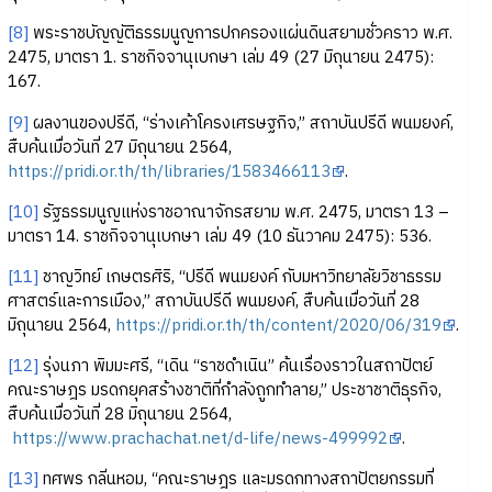
[8]
พระราชบัญญัติธรรมนูญการปกครองแผ่นดินสยามชั่วคราว พ.ศ.
2475, มาตรา 1. ราชกิจจานุเบกษา เล่ม 49 (27 มิถุนายน 2475):
167.
[9]
ผลงานของปรีดี, “ร่างเค้าโครงเศรษฐกิจ,” สถาบันปรีดี พนมยงค์,
สืบค้นเมื่อวันที่ 27 มิถุนายน 2564,
https://pridi.or.th/th/libraries/1583466113
.
[10]
รัฐธรรมนูญแห่งราชอาณาจักรสยาม พ.ศ. 2475, มาตรา 13 –
มาตรา 14. ราชกิจจานุเบกษา เล่ม 49 (10 ธันวาคม 2475): 536.
[11]
ชาญวิทย์ เกษตรศิริ, “ปรีดี พนมยงค์ กับมหาวิทยาลัยวิชาธรรม
ศาสตร์และการเมือง,” สถาบันปรีดี พนมยงค์, สืบค้นเมื่อวันที่ 28
มิถุนายน 2564,
https://pridi.or.th/th/content/2020/06/319
.
[12]
รุ่งนภา พิมมะศรี, “เดิน “ราชดำเนิน” ค้นเรื่องราวในสถาปัตย์
คณะราษฎร มรดกยุคสร้างชาติที่กำลังถูกทำลาย,” ประชาชาติธุรกิจ,
สืบค้นเมื่อวันที่ 28 มิถุนายน 2564,
https://www.prachachat.net/d-life/news-499992
.
[13]
ทศพร กลิ่นหอม, “คณะราษฎร และมรดกทางสถาปัตยกรรมที่