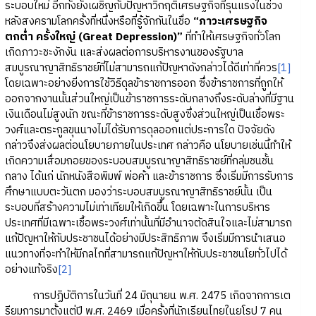
ระบอบใหม่ อีกทั้งยังเผชิญกับปัญหาวิกฤติเศรษฐกิจที่รุนแรงในช่วง
หลังสงครามโลกครั้งที่หนึ่งหรือที่รู้จักกันในชื่อ
“ภาวะเศรษฐกิจ
ตกต่ำ ครั้งใหญ่ (Great Depression)”
ที่ทำให้เศรษฐกิจทั่วโลก
เกิดภาวะชะงักงัน และส่งผลต่อการบริหารงานของรัฐบาล
สมบูรณาญาสิทธิราชย์ที่ไม่สามารถแก้ปัญหาดังกล่าวได้ดีเท่าที่ควร
[1]
โดยเฉพาะอย่างยิ่งการใช้วิธีดุลข้าราชการออก ซึ่งข้าราชการที่ถูกให้
ออกจากงานนั้นส่วนใหญ่เป็นข้าราชการระดับกลางถึงระดับล่างที่มีฐาน
เงินเดือนไม่สูงนัก ขณะที่ข้าราชการระดับสูงซึ่งส่วนใหญ่เป็นเชื้อพระ
วงศ์และตระกูลขุนนางไม่ได้รับการดุลออกแต่ประการใด ปัจจัยดัง
กล่าวจึงส่งผลต่อนโยบายภายในประเทศ กล่าวคือ นโยบายเช่นนี้ทำให้
เกิดความเสื่อมถอยของระบอบสมบูรณาญาสิทธิราชย์ที่กลุ่มชนชั้น
กลาง ได้แก่ นักหนังสือพิมพ์ พ่อค้า และข้าราชการ ซึ่งเริ่มมีการรับการ
ศึกษาแบบตะวันตก มองว่าระบอบสมบูรณาญาสิทธิราชย์นั้น เป็น
ระบอบที่สร้างความไม่เท่าเทียมให้เกิดขึ้น โดยเฉพาะในการบริหาร
ประเทศที่มีเฉพาะเชื้อพระวงศ์เท่านั้นที่มีอำนาจตัดสินใจและไม่สามารถ
แก้ปัญหาให้กับประชาชนได้อย่างมีประสิทธิภาพ จึงเริ่มมีการนำเสนอ
แนวทางที่จะทำให้มีกลไกที่สามารถแก้ปัญหาให้กับประชาชนโยทั่วไปได้
อย่างแท้จริง
[2]
การปฏิบัติการในวันที่ 24 มิถุนายน พ.ศ. 2475 เกิดจากการเต
รียมการมาตั้งแต่ปี พ.ศ. 2469 เมื่อครั้งที่นักเรียนไทยในยุโรป 7 คน