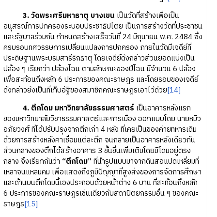
3. วัดพระศรีมหาธาตุ บางเขน
เป็นวัดที่สร้างเพื่อเป็น
อนุสรณ์การปกครองระบอบประชาธิปไตย เป็นการสร้างวัดที่ประชาชน
และรัฐบาลร่วมกัน กำหนดสร้างเสร็จวันที่ 24 มิถุนายน พ.ศ. 2484 ซึ่ง
ครบรอบทศวรรษการเปลี่ยนแปลงการปกครอง ภายในวัดมีเจดีย์ที่
ประดิษฐานพระบรมสารีริกธาตุ โดยเจดีย์ดังกล่าวส่วนยอดแบ่งเป็น
ปล้อง ๆ เรียกว่า ปล้องไฉน ตามลักษณะของปีไฉน มีจำนวน 6 ปล้อง
เพื่อสะท้อนถึงหลัก 6 ประการของคณะราษฎร และโดยรอบของเจดีย์
ดังกล่าวยังเป็นที่เก็บอัฐิของสมาชิกคณะราษฎรเอาไว้ด้วย
[14]
4. ตึกโดม มหาวิทยาลัยธรรมศาสตร์
เป็นอาคารหลังแรก
ของมหาวิทยาลัยวิชาธรรมศาสตร์และการเมือง ออกแบบโดย นายหมิว
อภัยวงศ์ ที่ได้ปรับปรุงจากตึกเก่า 4 หลัง ที่เคยเป็นของค่ายทหารเดิม
ด้วยการสร้างหลังคาเชื่อมแต่ละตึก จนกลายเป็นอาคารหลังเดียวกัน
ส่วนกลางของตึกได้สร้างอาคาร 3 ชั้นขึ้นเพิ่มเติมโดยมีโดมอยู่ตรง
กลาง จึงเรียกกันว่า
“ตึกโดม”
ที่นำรูปแบบมาจากดินสอแปดเหลี่ยมที่
เหลาจนแหลมคม เพื่อแสดงถึงภูมิปัญญาที่สูงส่งของการจัดการศึกษา
และด้านบนตึกโดมนี้เองประกอบด้วยหน้าต่าง 6 บาน ที่สะท้อนถึงหลัก
6 ประการของคณะราษฎรเช่นเดียวกับสถาปัตยกรรมอื่น ๆ ของคณะ
ราษฎร
[15]