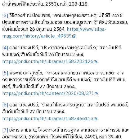
สำนักพิมพ์ฟ้าเดียวกัน, 2553), หน้า 108-118.
[3]
วิชิตวงศ์ ณ ป้อมเพชร, “คณะราษฎรเผยสาเหตุ ‘ปฏิวัติ 2475’
ปฐมบทจากความเสื่อมโทรมของระบอบสมบูรณาฯ ?,” ศิลปวัฒนธรรม,
สืบค้นเมื่อวันที่ 26 มิถุนายน 2564,
https://www.silpa-
mag.com/history/article_49539
.
[4]
ผลงานของปรีดี, “ประกาศคณะราษฎร ฉบับที่ ๑,” สถาบันปรีดี
พนมยงค์, สืบค้นเมื่อวันที่ 26 มิถุนายน 2564,
https://pridi.or.th/th/libraries/1583202126
.
[5]
พระกษิดิศ สุหชฺโช, “การยกเลิกสิทธิสภาพนอกอาณาเขต: จาก
กรมหลวงราชบุรีดิเรกฤทธิ์ ถึงนายปรีดี พนมยงค์,” สถาบันปรีดี พนม
ยงค์, สืบค้นเมื่อวันที่ 27 มิถุนายน 2564,
https://pridi.or.th/th/content/2020/08/371
.
[6]
ผลงานของปรีดี, “ร่างเค้าโครงเศรษฐกิจ,” สถาบันปรีดี พนมยงค์,
สืบค้นเมื่อวันที่ 27 มิถุนายน 2564,
https://pridi.or.th/th/libraries/1583466113
.
[7]
มังกร สามเสน, โครงการณ์ เศรษฐกิจ พาณิชยการ กสิกรรม และ
อุตสาหกรรม, (กรุงเทพฯ : โรงพิมพ์ใต้เชียง, 2490), หน้า 39-40.