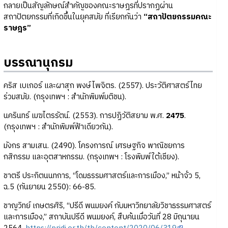
กลายเป็นสัญลักษณ์สำคัญของคณะราษฎรที่ปรากฏผ่าน
สถาปัตยกรรมที่เกิดขึ้นในยุคสมัย ที่เรียกกันว่า
“สถาปัตยกรรมคณะ
ราษฎร”
บรรณานุกรม
คริส เบเกอร์ และผาสุก พงษ์ไพจิตร. (2557). ประวัติศาสตร์ไทย
ร่วมสมัย. (กรุงเทพฯ : สำนักพิมพ์มติชน).
นครินทร์ เมฆไตรรัตน์. (2553). การปฏิวัติสยาม พ.ศ.
2475
.
(กรุงเทพฯ : สำนักพิมพ์ฟ้าเดียวกัน).
มังกร สามเสน. (2490). โครงการณ์ เศรษฐกิจ พาณิชยการ
กสิกรรม และอุตสาหกรรม. (กรุงเทพฯ : โรงพิมพ์ใต้เชียง).
ชาตรี ประกิตนนทการ, “โดมธรรมศาสตร์และการเมือง,” หน้าจั่ว 5,
ฉ.5 (กันยายน 2550): 66-85.
ชาญวิทย์ เกษตรศิริ, “ปรีดี พนมยงค์ กับมหาวิทยาลัยวิชาธรรมศาสตร์
และการเมือง,” สถาบันปรีดี พนมยงค์, สืบค้นเมื่อวันที่ 28 มิถุนายน