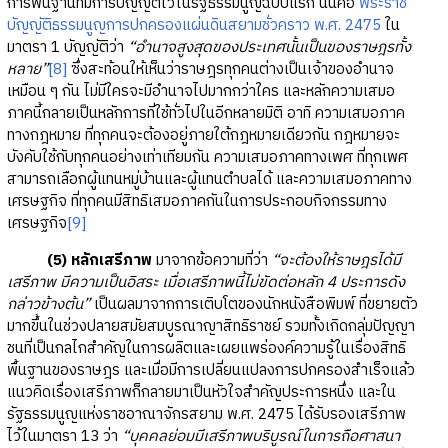
การพื้นฐานที่มีการบัญญัติไว้ในรัฐธรรมนูญฉบับแรก นั่นคือ
พระราช
บัญญัติธรรมนูญการปกครองแผ่นดินสยามชั่วคราว พ.ศ. 2475
ใน
มาตรา 1 บัญญัติว่า
“อำนาจสูงสุดของประเทศนั้นเป็นของราษฎรทั้ง
หลาย”
[8]
ซึ่งสะท้อนให้เห็นว่าราษฎรทุกคนต่างเป็นเจ้าของอำนาจ
เหมือน ๆ กัน ไม่มีใครจะมีอำนาจไปมากกว่าใคร และหลักความเสมอ
ภาคนี้กลายเป็นหลักการที่ใช้ทั่วไปในอีกหลายมิติ อาทิ ความเสมอภาค
ทางกฎหมาย ที่ทุกคนจะต้องอยู่ภายใต้กฎหมายเดียวกัน กฎหมายจะ
บังคับใช้กับทุกคนอย่างเท่าเทียมกัน ความเสมอภาคทางเพศ ที่ทุกเพศ
สามารถเลือกผู้แทนหมู่บ้านและผู้แทนตำบลได้ และความเสมอภาคทาง
เศรษฐกิจ ที่ทุกคนมีสิทธิเสมอภาคกันในการประกอบกิจกรรมทาง
เศรษฐกิจ
[9]
(5) หลักเสรีภาพ
มาจากข้อความที่ว่า
“จะต้องให้ราษฎรได้มี
เสรีภาพ มีความเป็นอิสระ เมื่อเสรีภาพนี้ไม่ขัดต่อหลัก 4 ประการดัง
กล่าวข้างต้น”
เป็นผลมาจากการเติบโตของนักหนังสือพิมพ์ ที่ขยายตัว
มากขึ้นในช่วงปลายสมัยสมบูรณาญาสิทธิราชย์ รวมทั้งเกิดกลุ่มปัญญา
ชนที่เป็นกลไกสำคัญในการผลิตและเผยแพร่องค์ความรู้ในเรื่องสิทธิ
พื้นฐานของราษฎร และเมื่อมีการเปลี่ยนแปลงการปกครองสำเร็จแล้ว
แนวคิดเรื่องเสรีภาพก็กลายมาเป็นหัวใจสำคัญประการหนึ่ง และใน
รัฐธรรมนูญแห่งราชอาณาจักรสยาม พ.ศ. 2475 ได้รับรองเสรีภาพ
ไว้ในมาตรา 13 ว่า
“บุคคลย่อมมีเสรีภาพบริบูรณ์ในการถือศาสนา