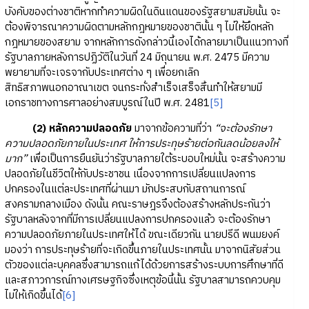
บังคับของต่างชาติหากทำความผิดในดินแดนของรัฐสยามสมัยนั้น จะ
ต้องพิจารณาความผิดตามหลักกฎหมายของชาตินั้น ๆ ไม่ให้ยึดหลัก
กฎหมายของสยาม จากหลักการดังกล่าวนี้เองได้กลายมาเป็นแนวทางที่
รัฐบาลภายหลังการปฏิวัติในวันที่ 24 มิถุนายน พ.ศ. 2475 มีความ
พยายามที่จะเจรจากับประเทศต่าง ๆ เพื่อยกเลิก
สิทธิสภาพนอกอาณาเขต จนกระทั่งสำเร็จเสร็จสิ้นทำให้สยามมี
เอกราชทางการศาลอย่างสมบูรณ์ในปี พ.ศ. 2481
[5]
(2) หลักความปลอดภัย
มาจากข้อความที่ว่า
“จะต้องรักษา
ความปลอดภัยภายในประเทศ ให้การประทุษร้ายต่อกันลดน้อยลงให้
มาก”
เพื่อเป็นการยืนยันว่ารัฐบาลภายใต้ระบอบใหม่นั้น จะสร้างความ
ปลอดภัยในชีวิตให้กับประชาชน เนื่องจากการเปลี่ยนแปลงการ
ปกครองในแต่ละประเทศที่ผ่านมา มักประสบกับสถานการณ์
สงครามกลางเมือง ดังนั้น คณะราษฎรจึงต้องสร้างหลักประกันว่า
รัฐบาลหลังจากที่มีการเปลี่ยนแปลงการปกครองแล้ว จะต้องรักษา
ความปลอดภัยภายในประเทศให้ได้ ขณะเดียวกัน นายปรีดี พนมยงค์
มองว่า การประทุษร้ายที่จะเกิดขึ้นภายในประเทศนั้น มาจากนิสัยส่วน
ตัวของแต่ละบุคคลซึ่งสามารถแก้ได้ด้วยการสร้างระบบการศึกษาที่ดี
และสภาวการณ์ทางเศรษฐกิจซึ่งเหตุข้อนี้นั้น รัฐบาลสามารถควบคุม
ไม่ให้เกิดขึ้นได้
[6]