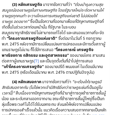
(3) หลักเศรษฐกิจ
มาจากข้อความที่ว่า
“ต้องบำรุงความสุข
สมบูรณ์ของราษฎรในทางเศรษฐกิจ โดยรัฐบาลใหม่จะจัดหางานให้
ราษฎรทุกคนทำ จะวางโครงการเศรษฐกิจแห่งชาติ ไม่ปล่อยให้
ราษฎร อดอยาก”
ซึ่งเป็นข้อความที่ออกมาเพื่อแก้ปัญหาเศรษฐกิจที่
เกิดขึ้นในช่วงเวลาก่อนหน้านั้น ที่รัฐบาล ในระบอบ
สมบูรณาญาสิทธิราชย์ไม่สามารถแก้ไขได้ และเสนอแนวทางที่จะจัด
ทำ
“โครงการเศรษฐกิจแห่งชาติ”
ซึ่งต่อมาในวันที่ 5 กรกฎาคม
พ.ศ. 2475 หลังจากมีการเปลี่ยนแปลงการปครองและมีการตั้งสภาผู้
แทนราษฎรไม่นาน ก็ได้มีการเสนอ
“โครงการณ์ เศรษฐกิจ
พาณิชยการ กสิกรรม และอุตสาหกรรม”
ของนายมังกร สามเสน
ต่อสภาผู้แทนราษฎร
[7]
และเป็นจุดตั้งต้นที่นำไปสู่การเสนอ
“เค้าโครงการเศรษฐกิจ”
ของนายปรีดี พนมยงค์ ในเดือนมีนาคม
พ.ศ. 2475 (หรือเดือนมีนาคม พ.ศ. 2476 ตามปฏิทินปัจจุบัน)
(4) หลักเสมอภาค
มาจากข้อความที่ว่า
“จะต้องให้ราษฎรมี
สิทธิเสมอภาคกัน (ไม่ใช่พวกเจ้ามีสิทธิยิ่งกว่าราษฎรเช่นที่เป็นอยู่ใน
เวลานี้)”
สืบเนื่องจากปัญหาเศรษฐกิจที่นำมาสู่การดุลข้าราชการชั้นผู้
น้อย และระดับกลางออกจากงาน ขณะที่ข้าราชการชั้นผู้ใหญ่ซึ่งเป็นก
ลุ่มเชื้อพระวงศ์ไม่ได้ได้รับผลกระทบ ส่งผลให้หลังจากเปลี่ยนแปลง
การปกครองสำเร็จแล้วนั้น แนวคิดเรื่องความเสมอภาคกลายเป็นหลัก