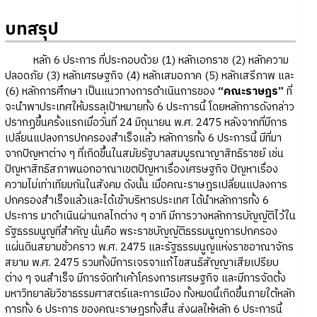
บทสรุป
หลัก 6 ประการ ที่ประกอบด้วย (1) หลักเอกราช (2) หลักความ
ปลอดภัย (3) หลักเศรษฐกิจ (4) หลักเสมอภาค (5) หลักเสรีภาพ และ
(6) หลักการศึกษา เป็นแนวทางการดำเนินการของ
“คณะราษฎร”
ที่
จะนำพาประเทศให้บรรลุเป้าหมายทั้ง 6 ประการนี้ โดยหลักการดังกล่าว
ปรากฏขึ้นครั้งแรกเมื่อวันที่ 24 มิถุนายน พ.ศ. 2475 หลังจากที่มีการ
เปลี่ยนแปลงการปกครองสำเร็จแล้ว หลักการทั้ง 6 ประการนี้ มีที่มา
จากปัญหาต่าง ๆ ที่เกิดขึ้นในสมัยรัฐบาลสมบูรณาญาสิทธิราชย์ เช่น
ปัญหาสิทธิสภาพนอกอาณาเขตปัญหาเรื่องเศรษฐกิจ ปัญหาเรื่อง
ความไม่เท่าเทียมกันในสังคม ดังนั้น เมื่อคณะราษฎรเปลี่ยนแปลงการ
ปกครองสำเร็จแล้วและได้เข้าบริหารประเทศ ได้นำหลักการทั้ง 6
ประการ มาดำเนินผ่านกลไกต่าง ๆ อาทิ มีการวางหลักการบัญญัติไว้ใน
รัฐธรรมนูญที่สำคัญ นั่นคือ พระราชบัญญัติธรรมนูญการปกครอง
แผ่นดินสยามชั่วคราว พ.ศ. 2475 และรัฐธรรมนูญแห่งราชอาณาจักร
สยาม พ.ศ. 2475 รวมทั้งมีการเจรจาแก้ไขสนธิสัญญาเสียเปรียบ
ต่าง ๆ จนสำเร็จ มีการจัดทำเค้าโครงการเศรษฐกิจ และมีการจัดตั้ง
มหาวิทยาลัยวิชาธรรมศาสตร์และการเมือง ทั้งหมดนี้เกิดขึ้นภายใต้หลัก
การทั้ง 6 ประการ ของคณะราษฎรทั้งสิ้น ส่งผลให้หลัก 6 ประการนี้