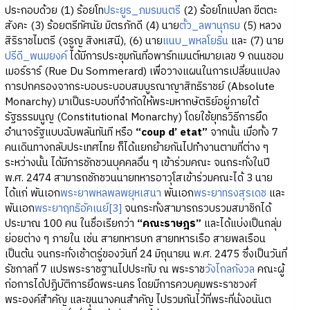
ประกอบด้วย (1) ร้อยโท
ประยูร_ภมรมนตรี
(2) ร้อยโทแปลก ขีตตะ
สังคะ (3) ร้อยตรีทัศนัย มิตรภักดี (4) นาย
ตั้ว_ลพานุกรม
(5) หลวง
สิริราชไมตรี (จรูญ สิงหเสนี), (6) นาย
แนบ_พหลโยธิน
และ (7) นาย
ปรีดี_พนมยงค์
ได้มีการประชุมกันที่อพาร์ทเมนต์หมายเลข 9 ถนนชอม
เมอร์ราร์ (Rue Du Sommerard) เพื่อวางแผนในการเปลี่ยนแปลง
การปกครองจากระบอบระบอบสมบูรณาญาสิทธิราชย์ (Absolute
Monarchy) มาเป็นระบอบที่จำกัดให้พระมหากษัตริย์อยู่ภายใต้
รัฐธรรมนูญ (Constitutional Monarchy) โดยใช้ยุทธวิธีการยึด
อำนาจรัฐแบบฉับพลันทันที หรือ
“coup d’ etat”
จากนั้น เมื่อทั้ง 7
คนเดินทางกลับประเทศไทย ก็ได้แยกย้ายกันไปทำงานตามที่ต่าง ๆ
ระหว่างนั้น ได้มีการชักชวนบุคคลอื่น ๆ เข้าร่วมคณะ จนกระทั่งในปี
พ.ศ. 2474 สามารถชักชวนนายทหารอาวุโสเข้าร่วมคณะได้ 3 นาย
ได้แก่ พันเอก
พระยาพหลพลพยุหเสนา
พันเอก
พระยาทรงสุรเดช
และ
พันเอก
พระยาฤทธิอัคเนย์
[3]
จนกระทั่งสามารถรวบรวมสมาชิกได้
ประมาณ 100 คน ในชื่อเรียกว่า
“คณะราษฎร”
และได้แบ่งเป็นกลุ่ม
ย่อยต่าง ๆ ภายใน เช่น สายทหารบก สายทหารเรือ สายพลเรือน
เป็นต้น จนกระทั่งเช้าตรู่ของวันที่ 24 มิถุนายน พ.ศ. 2475 ซึ่งเป็นวันที่
รัชกาลที่ 7 แปรพระราชฐานไปประทับ ณ พระราช
วังไกลกังวล
คณะผู้
ก่อการได้ปฏิบัติการยึดพระนคร โดยมีการควบคุมพระราชวงศ์
พระองค์สำคัญ และขุนนางคนสำคัญ ไปรวมกันไว้ที่พระที่นั่งอนันต