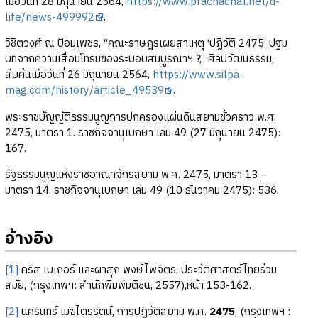
เมื่อวันที่ 28 มิถุนายน 2564,
https://www.prachachat.net/d-
life/news-499992
.
วิชิตวงศ์ ณ ป้อมเพชร, “คณะราษฎรเผยสาเหตุ ‘ปฏิวัติ 2475’ ปฐม
บทจากความเสื่อมโทรมของระบอบสมบูรณาฯ ?,” ศิลปวัฒนธรรม,
สืบค้นเมื่อวันที่ 26 มิถุนายน 2564,
https://www.silpa-
mag.com/history/article_49539
.
พระราชบัญญัติธรรมนูญการปกครองแผ่นดินสยามชั่วคราว พ.ศ.
2475, มาตรา 1. ราชกิจจานุเบกษา เล่ม 49 (27 มิถุนายน 2475):
167.
รัฐธรรมนูญแห่งราชอาณาจักรสยาม พ.ศ. 2475, มาตรา 13 –
มาตรา 14. ราชกิจจานุเบกษา เล่ม 49 (10 ธันวาคม 2475): 536.
อ้างอิง
[1]
คริส เบเกอร์ และผาสุก พงษ์ไพจิตร, ประวัติศาสตร์ไทยร่วม
สมัย, (กรุงเทพฯ: สำนักพิมพ์มติชน, 2557),หน้า 153-162.
[2]
นครินทร์ เมฆไตรรัตน์, การปฏิวัติสยาม พ.ศ.
2475
, (กรุงเทพฯ :