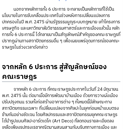
นอกจากหลักการทั้ง 6 ประการ จะกลายเป็นหลักการที่ใช้เป็น
นโยบายในการขับเคลื่อนประเทศในช่วงหลังการเปลี่ยนแปลงการ
ปกครองในปี พ.ศ. 2475 ผ่านรัฐธรรมนูญระบบกฎหมาย เค้าโครงการ
เศรษฐกิจ และมหาวิทยาลัยวิชาธรรมศาสตร์และการเมืองแล้วนั้น หลัก
การทั้ง 6 ประการนี้ ได้กลายมาเป็นสัญลักษณ์สำคัญของคณะราษฎรที่
ปรากฏผ่านทางสถาปัตยกรรมอื่น ๆ เพื่อเผยแพร่อุดมการณ์ของคณะ
ราษฎรในช่วงเวลาดังกล่าว
จากหลัก 6 ประการ สู่สัญลักษณ์ของ
คณะราษฎร
จากหลัก 6 ประการ ที่คณะราษฎรประกาศในวันที่ 24 มิถุนายน
พ.ศ. 2475 นั้น ต่อมาเมื่อมีการพัฒนาบ้านเมือง ด้วยการวางผังเมือง
ปรับปรุงถนน รวมทั้งก่อสร้างอาคารต่าง ๆ ทั้งหมดนี้มีลักษณะทาง
สถาปัตยกรรมเฉพาะ ที่เปลี่ยนแปลงจากศิลปะในยุคก่อนหน้าแบบตรง
ข้ามกันอย่างชัดเจน โดยศิลปกรรมและสถาปัตยกรรมยุคคณะราษฎร
ได้นำรูปแบบศิลปะอาร์ตเดโค (Art Deco) ที่ลดทอนรายละเอียดลง
เหลือเพียงรูปทรงเรขาคณิตมาผสมผสานกับบริบททางการเมือง และ