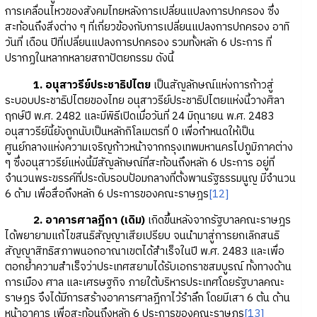
การเคลื่อนไหวของสังคมไทยหลังการเปลี่ยนแปลงการปกครอง ซึ่ง
สะท้อนถึงสิ่งต่าง ๆ ที่เกี่ยวข้องกับการเปลี่ยนแปลงการปกครอง อาทิ
วันที่ เดือน ปีที่เปลี่ยนแปลงการปกครอง รวมทั้งหลัก 6 ประการ ที่
ปรากฏในหลากหลายสถาปัตยกรรม ดังนี้
1.
อนุสาวรีย์ประชาธิปไตย
เป็นสัญลักษณ์แห่งการก้าวสู่
ระบอบประชาธิปไตยของไทย อนุสาวรีย์ประชาธิปไตยแห่งนี้วางศิลา
ฤกษ์ปี พ.ศ. 2482 และมีพิธีเปิดเมื่อวันที่ 24 มิถุนายน พ.ศ. 2483
อนุสาวรีย์นี้ยังถูกนับเป็นหลักกิโลเมตรที่ 0 เพื่อกำหนดให้เป็น
ศูนย์กลางแห่งความเจริญก้าวหน้าจากกรุงเทพมหานครไปภูมิภาคต่าง
ๆ ซึ่งอนุสาวรีย์แห่งนี้มีสัญลักษณ์ที่สะท้อนถึงหลัก 6 ประการ อยู่ที่
จำนวนพระขรรค์ที่ประดับรอบป้อมกลางที่ตั้งพานรัฐธรรมนูญ มีจำนวน
6 ด้าม เพื่อสื่อถึงหลัก 6 ประการของคณะราษฎร
[12]
2. อาคารศาลฎีกา (เดิม)
เกิดขึ้นหลังจากรัฐบาลคณะราษฎร
ได้พยายามแก้ไขสนธิสัญญาเสียเปรียบ จนนำมาสู่การยกเลิกสนธิ
สัญญาสิทธิสภาพนอกอาณาเขตได้สำเร็จในปี พ.ศ. 2483 และเพื่อ
ตอกย้ำความสำเร็จว่าประเทศสยามได้รับเอกราชสมบูรณ์ ทั้งทางด้าน
การเมือง ศาล และเศรษฐกิจ ภายใต้บริหารประเทศโดยรัฐบาลคณะ
ราษฎร จึงได้มีการสร้างอาคารศาลฎีกาไว้รำลึก โดยมีเสา 6 ต้น ด้าน
หน้าอาคาร เพื่อสะท้อนถึงหลัก 6 ประการของคณะราษฎร
[13]