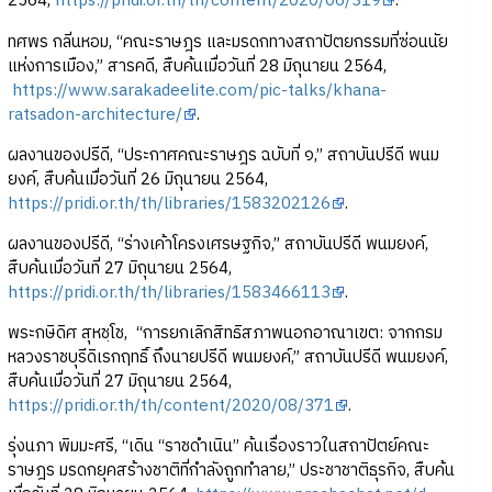
2564,
https://pridi.or.th/th/content/2020/06/319
.
ทศพร กลิ่นหอม, “คณะราษฎร และมรดกทางสถาปัตยกรรมที่ซ่อนนัย
แห่งการเมือง,” สารคดี, สืบค้นเมื่อวันที่ 28 มิถุนายน 2564,
https://www.sarakadeelite.com/pic-talks/khana-
ratsadon-architecture/
.
ผลงานของปรีดี, “ประกาศคณะราษฎร ฉบับที่ ๑,” สถาบันปรีดี พนม
ยงค์, สืบค้นเมื่อวันที่ 26 มิถุนายน 2564,
https://pridi.or.th/th/libraries/1583202126
.
ผลงานของปรีดี, “ร่างเค้าโครงเศรษฐกิจ,” สถาบันปรีดี พนมยงค์,
สืบค้นเมื่อวันที่ 27 มิถุนายน 2564,
https://pridi.or.th/th/libraries/1583466113
.
พระกษิดิศ สุหชฺโช, “การยกเลิกสิทธิสภาพนอกอาณาเขต: จากกรม
หลวงราชบุรีดิเรกฤทธิ์ ถึงนายปรีดี พนมยงค์,” สถาบันปรีดี พนมยงค์,
สืบค้นเมื่อวันที่ 27 มิถุนายน 2564,
https://pridi.or.th/th/content/2020/08/371
.
รุ่งนภา พิมมะศรี, “เดิน “ราชดำเนิน” ค้นเรื่องราวในสถาปัตย์คณะ
ราษฎร มรดกยุคสร้างชาติที่กำลังถูกทำลาย,” ประชาชาติธุรกิจ, สืบค้น