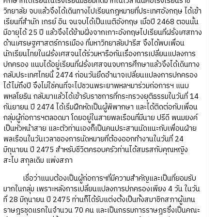
ศึกษาก็ได้เรียนในโรงเรียนมัธยมที่ดีมากในเวลานั้นคือโรงเรียนราช
วิทยาลัย จบแล้วจึงได้เดินทางไปเรียนกฎหมายที่ประเทศอังกฤษ ได้เข้า
เรียนที่สำนัก เกรย์ อิน จนจบได้เป็นเนติอังกฤษ เมื่อปี 2468 ตอนนั้น
มีอายุได้ 25 ปี แล้วจึงได้ข้ามฝั่งจากเกาะอังกฤษไปเรียนที่ฝรั่งเศสทาง
ด้านเศรษฐศาสตร์การเมือง ที่มหาวิทยาลัยปารีส จึงได้พบเพื่อน
นักเรียนไทยในฝรั่งเศสจนได้ร่วมหารือกันเรื่องการเปลี่ยนแปลงการ
ปกครอง แนบได้อยู่เรียนที่ฝรั่งเศสจนจบการศึกษาแล้วจึงได้เดินทาง
กลับประเทศไทยนี้ 2474 ก่อนวันยึดอำนาจเปลี่ยนแปลงการปกครอง
ได้ไม่ถึงปี จึงไม่ใช่คนที่จะไปชวนพระยาพหลฯมาร่วมก่อการฯ แนบ
พหลโยธิน กลับมาแล้วได้เข้ารับราชการที่กระทรวงยุติธรรมในวันที่ 14
กันยายน ปี 2474 ได้เริ่มฝึกหัดเป็นผู้พิพากษา และได้ติดต่อกับเพื่อน
กลุ่มผู้ก่อการฯตลอดมา โดยอยู่ในสายพลเรือนที่มีนาย ปรีดี พนมยงค์
เป็นหัวหน้าสาย และตัวท่านเองก็เป็นคนประสานนัดแนะกับเพื่อนฝ่าย
พลเรือนในวันเวลาของการนัดหมายที่ต้องออกทำงานในวันที่ 24
มิถุนายน ปี 2475 สำหรับชีวิตครอบครัวท่านได้สมรสกับคุณหญิง
สะไบ สกุลเดิม แพ่งสภา
เชื่อว่าแนบต้องเป็นผู้ก่อการฯที่มีความสำคัญและเป็นที่ยอมรับ
มากในกลุ่ม เพราะหลังการเปลี่ยนแปลงการปกครองเพียง 4 วัน ในวัน
ที่ 28 มิถุนายน ปี 2475 ท่านก็ได้รับแต่งตั้งเป็นทั้งสมาชิกสภาผู้แทน
ราษฎรชุดแรกในจำนวน 70 คน และเป็นกรรมการราษฎรซึ่งเป็นคณะ