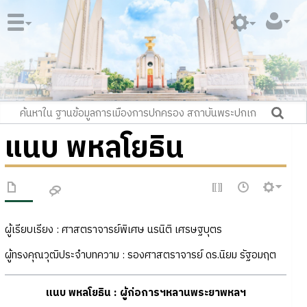
แนบ พหลโยธิน
ผู้เรียบเรียง : ศาสตราจารย์พิเศษ นรนิติ เศรษฐบุตร
ผู้ทรงคุณวุฒิประจำบทความ : รองศาสตราจารย์ ดร.นิยม รัฐอมฤต
แนบ พหลโยธิน : ผู้ก่อการฯหลานพระยาพหลฯ