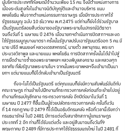
ผู้บริหารประเทศที่ทั้งหมดมีจำนวนเพียง 15 คน จึงมีตำแหน่งทางการ
เมืองระดับสูงทั้งในอำนาจนิติบัญญัติและอำนาจบริหาร แนบ
พหลโยธิน พ้นจากตำแหน่งกรรมการราษฎร เมื่อมีการประกาศใช้
รัฐธรรมนูญ ฉบับ 10 ธันวาคม พ.ศ.2475 แต่ท่านก็ยังได้ร่วมรัฐบาล
เป็นรัฐมนตรีลอยสืบต่อมาของรัฐบาลพระยามโนปกรณ์นิติธาดา
จนถึงวันที่ 1 เมษายน ปี 2476 เมื่อนายกฯดำเนินการปิดสภาฯและงด
ใช้รัฐธรรมนูญบางมาตรา ครั้งนั้นรัฐบาลปรับเอารัฐมนตรีออก 5 คน มี
นาย ปรีดี พนมยงค์ หลวงเดชสหกรณ์, นายตั้ว ลพานุกรม, พระยา
ประมวลวิชาพูล และนายแนบ พหลโยธิน การปิดสภาครั้งนั้นได้นำไปสู่
การยึดอำนาจซ้ำของพระยาพหลฯ หลวงพิบูลสงคราม และหลวงศุภ
ชลาศัย ที่ล้มรัฐบาลพระยามโนฯ จากนั้นพระยาพหลฯจึงเข้ามาเป็นนา
ยกฯ แต่นายแนบก็มิได้กลับเข้ามาเป็นรัฐมนตรี
ถึงจะไม่ได้เป็นรัฐมนตรี แต่คุณแนบก็ยังมีความสัมพันธ์อันดีกับ
คณะราษฎร ท่านย้ายไปฝึกงานที่กระทรวงการคลังก่อนที่จะย้ายไปอยู่
ทำงานที่กรมบัญชีกลาง กระทรวงการคลัง อีกปีต่อมาในวันที่ 1
เมษายน ปี 2477 ก็ขึ้นเป็นผู้ช่วยปลัดกระทรวงการคลัง ครั้นถึงวัน
ที่ 14 กรกฎาคม ปี 2479 ก็ได้เป็นอธิบดีกรมคลัง หรือที่เวลานี้เรียกว่า
กรมธนารักษ์ ในปี 2481 มีการแต่งตั้งสมาชิกสภาผู้แทนราษฎร
ประเภทที่ 2 อีก ท่านก็ได้รับแต่งตั้ง และอยู่สืบมาจนถึงวันที่9
พฤษภาคม ปี 2489 ที่มีการประกาศใช้รัฐธรรมนูญใหม่ ในปี 2481 ที่