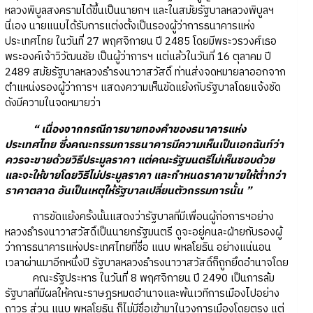
หลวงพิบูลสงครามได้ขึ้นเป็นนายกฯ และในสมัยรัฐบาลหลวงพิบูลฯ
นี่เอง นายแนบได้รับการแต่งตั้งเป็นรองผู้ว่าการธนาคารแห่ง
ประเทศไทย ในวันที่ 27 พฤศจิกายน ปี 2485 โดยมีพระวรวงศ์เธอ
พระองค์เจ้าวิวัฒนชัย เป็นผู้ว่าการฯ แต่แล้วในวันที่ 16 ตุลาคม ปี
2489 สมัยรัฐบาลหลวงธำรงนาวาสวัสดิ์ ท่านส่งจดหมายลาออกจาก
ตำแหน่งรองผู้ว่าการฯ แสดงความเห็นขัดแย้งกับรัฐบาลโดยแจ้งชัด
ดังมีความในจดหมายว่า
“ เนื่องจากกรณีการขายทองคำของธนาคารแห่ง
ประเทศไทย ซึ่งคณะกรรมการธนาคารมีความเห็นเป็นเอกฉันท์ว่า
ควรจะขายด้วยวิธีประมูลราคา แต่คณะรัฐมนตรีไม่เห็นชอบด้วย
และจะให้ขายโดยวิธีไม่ประมูลราคา และกำหนดราคาขายให้ต่ำกว่า
ราคาตลาด อันเป็นเหตุให้รัฐบาลเปลี่ยนตัวกรรมการนั้น ”
การขัดแย้งครั้งนั้นแสดงว่ารัฐบาลที่มีเพื่อนผู้ก่อการฯอย่าง
หลวงธำรงนาวาสวัสดิ์เป็นนายกรัฐมนตรี ดูจะอยู่คนละฝ่ายกับรองผู้
ว่าการธนาคารแห่งประเทศไทยที่ชื่อ แนบ พหลโยธิน อย่างแน่นอน
เวลาผ่านมาอีกหนึ่งปี รัฐบาลหลวงธำรงนาวาสวัสดิ์ก็ถูกยึดอำนาจโดย
คณะรัฐประหาร ในวันที่ 8 พฤศจิกายน ปี 2490 เป็นการล้ม
รัฐบาลที่มีผลให้คณะราษฎรหมดอำนาจและพ้นเวทีการเมืองไปอย่าง
ถาวร ส่วน แนบ พหลโยธิน ก็ไม่มีชื่อเข้ามาในวงการเมืองโดยตรง แต่