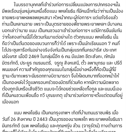
ในบรรดาบุคคลที่เข้าร่วมก่อการเปลี่ยนแปลงการปกครองฯนั้น
มีพลเรือนรุ่นหนุ่มคนหนึ่งชื่อแนบ พหลโยธิน ที่มีคนนึกกันว่าท่านเป็นน้อง
ชายพระยาพหลพลพยุหเสนา หัวหน้าคณะผู้ก่อการฯ แต่แท้จริงแล้ว
ท่านเป็นหลานชาย เพราะเป็นบุตรชายของพี่ชายพระยาพหลฯ มีบางคน
บอกเล่าว่านาย แนบ เป็นคนชวนอาเข้าร่วมก่อการฯ แต่มีการยืนยันกัน
ว่าทั้งสองท่านนี้มิได้ชวนกันมาแต่อย่างใด ตัวคุณแนบ พหลโยธิน นั้น
ถือว่าเป็นต้นตอของขบวนการก็ว่าได้ เพราะเป็นนักเรียนนอก 7 คนที่
ได้ประชุมหารือกันอย่างจริงจังกันเป็นกลุ่มแรกที่นครปารีส ประเทศ
ฝรั่งเศส เมื่อปี 2469 ในกลุ่มนี้อีก 6 คน มีแปลก ขีตะสังคะ, ทัศนัย
มิตรภักดี, ประยูร ภมรมนตรี, จรูญ สิงหเสนี, ตั้ว ลพานุกรม และ ปรีดี
พนมยงค์ ความสำคัญของคุณแนบในกลุ่มนี้อย่างหนึ่งก็คือเป็นผู้ที่มี
ฐานะดีมากเพราะมีมรดกทางบิดามารดา จึงให้ลดบทบาทที่ออกหน้าให้
เป็นกองหลังไว้ดูแลครอบครัวของมิตรที่ร่วมคิด หากมีความผิดพลาด
ต้องถูกจับหรือเสียชีวิต แนบจะได้คอยช่วยเหลือเกื้อกูล และแนบนี่เอง
ที่เป็นคนชวนเพื่อนชื่อ ทวี บุณยเกตุ เข้ามาร่วมก่อการฯตั้งแต่ตอนที่อยู่
เมืองนอก
แนบ พหลโยธิน เป็นคนกรุงเทพฯ เกิดที่บ้านถนนราชบพิธ เมื่อ
วันที่ 26 สิงหาคม ปี 2443 เป็นบุตรของนายพลโท พระยาพหลโยธินรา
มินทรภักดี (นพ พหลโยธิน) และคุณหญิง ล้วน (จารุรัตน์) ทางด้านการ