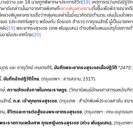
ำบางขวาง และ 18 นายถูกพิพากษาประหารชีวิต
[18]
เหตุการณ์ในครั้งนี้รู้จัก
ษาดังกล่าวนั้นมาจากศาลพิเศษที่
หลวงพิบูลสงคราม
ตั้งขึ้นเพื่อพิจารณาคดี
ต่หลวงพิบูลสงครามเชื่อว่ากลุ่มคนเหล่านั้นมีแนวคิดต่อต้านตน เช่นนั้นแล้
ขมร (ประเทศกัมพูชา) พร้อมกับ ร้อยเอก สำรวจ กาญจนสิทธิ์ ผู้เป็นนายท
หลัง
[19]
พระยาทรงสุรเดช (เทพ พันธุมเสน) ดำรงชีพในพนมเปญโดยการค้าขาย
ับมายังประเทศไทย
[20]
บุตร และ ชาญวิทย์ เกษตรศิริ,
บันทึกพระยาทรงสุรเดชเมื่อปฏิวัติ '
2475'
์,
บันทึกนักปฏิวัติไทย
, (กรุงเทพฯ : สารสยาม, 2517).
กษ์,
ความขัดแย้งภายในคณะราษฎร
, (วิทยานิพนธ์อักษรศาสตรมหบัณฑิต
สิทธิ์,
ท.ส. เจ้าคุณทรงสุรเดช
, (กรุงเทพ : สำนักพิมพ์ประมวลสาส์น สยาม,
สภน,
ชีวิตและการต่อสู้ของพระยาทรงสุรเดช
, (กรุงเทพฯ : คณะอนุกรรมก
พระราชทานเพลิงศพ คุณหญิงทรงสุรเดช (ห่วง พันธุมเสน),
(กรุงเทพฯ 