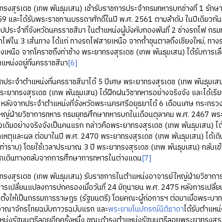
ดช (เทพ พันธุมเสน) เข้ารับราชการประจำกรมทหารบกช่างที่ 1 รักษาพระอ
59 และได้รับพระราชทานบรรดาศักดิ์ในปี พ.ศ. 2561 ตามลำดับ ในปีเดียวกันน
ไปประจำที่จังหวัดนครราชสีมา ในตำแหน่งผู้บังคับกองพันที่ 2 ช่างรถไฟ กร
ไฟใน 3 เส้นทาง ได้แก่ ทางรถไฟสายเหนือ จากถ้ำขุนตาลถึงเชียงใหม่, 
งเหนือ จากโคราชถึงท่าช้าง พระยาทรงสุรเดช (เทพ พันธุมเสน) ได้รับการเ
แหน่งอยู่ที่นครราชสีมา
[6]
ำตำแหน่งที่นครราชสีมาได้ 5 ปีเศษ พระยาทรงสุรเดช (เทพ พันธุมเสน) ไ
ะยาทรงสุรเดช (เทพ พันธุมเสน) ได้ฝึกฝนวิชาทหารอย่างจริงจัง และได้เร
หลังจากประจำตำแหน่งที่จังหวัดพระนครศรีอยุธยาได้ 6 เดือนเศษ กระทรวงก
หญ่ฝ่ายวิชาการทหาร กรมยุทธศึกษาทหารบกในเดือนตุลาคม พ.ศ. 2467 พระยา
ดิมอย่างจริงจังเป็นคนแรก กล่าวคือพระยาทรงสุรเดช (เทพ พันธุมเสน) ได้เปลี
กเหตุและผล ต่อมาในปี พ.ศ. 2470 พระยาทรงสุรเดช (เทพ พันธุมเสน) ได้เ
น ท่าราบ) โดยใช้เวลาประมาณ 3 ปี พระยาทรงสุรเดช (เทพ พันธุมเสน) กลับเ
กเดินทางกลับจากการศึกษาการทหารในต่างแดน
[7]
เดช (เทพ พันธุมเสน) รับราชการในตำแหน่งอาจารย์ใหญ่ฝ่ายวิชาการทหาร
ารเปลี่ยนแปลงการปกครองเมื่อวันที่ 24 มิถุนายน พ.ศ. 2475 หลังการเป
งตั้งให้เป็นกรรมการราษฎร (รัฐมนตรี) โดยคณะผู้ก่อการฯ ต่อมาเมื่อพระบา
าณาจักรไทยฉบับถาวรฉบับแรก และ
พระยามโนปกรณ์นิติธาดา
ได้รับตำแหน
น่งรัฐมนตรีลอยอีกครั้งหนึ่ง ขณะดำรงตำแหน่งรัฐมนตรีลอยพระยาทรงสุรเ