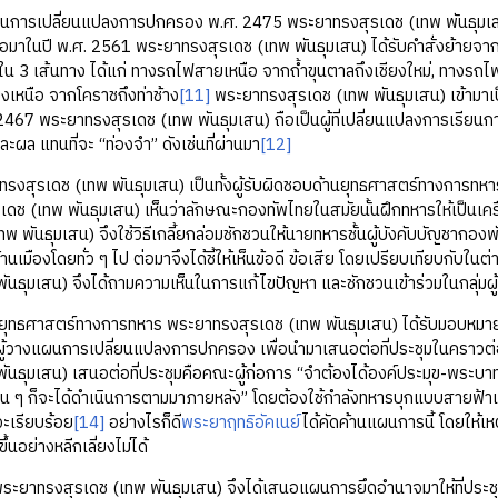
เปลี่ยนแปลงการปกครอง พ.ศ. 2475 พระยาทรงสุรเดช (เทพ พันธุมเสน) 
อมาในปี พ.ศ. 2561 พระยาทรงสุรเดช (เทพ พันธุมเสน) ได้รับคำสั่งย้ายจา
น 3 เส้นทาง ได้แก่ ทางรถไฟสายเหนือ จากถ้ำขุนตาลถึงเชียงใหม่, ทาง
งเหนือ จากโคราชถึงท่าช้าง
[11]
พระยาทรงสุรเดช (เทพ พันธุมเสน) เข้ามา
2467 พระยาทรงสุรเดช (เทพ พันธุมเสน) ถือเป็นผู้ที่เปลี่ยนแปลงการเรียนการ
ะผล แทนที่จะ “ท่องจำ” ดังเช่นที่ผ่านมา
[12]
เดช (เทพ พันธุมเสน) เป็นทั้งผู้รับผิดชอบด้านยุทธศาสตร์ทางการทห
ดช (เทพ พันธุมเสน) เห็นว่าลักษณะกองทัพไทยในสมัยนั้นฝึกทหารให้เป็นเครื่
ทพ พันธุมเสน) จึงใช้วิธีเกลี้ยกล่อมชักชวนให้นายทหารชั้นผู้บังคับบัญชากอ
นเมืองโดยทั่ว ๆ ไป ต่อมาจึงได้ชี้ให้เห็นข้อดี ข้อเสีย โดยเปรียบเทียบกั
พันธุมเสน) จึงได้ถามความเห็นในการแก้ไขปัญหา และชักชวนเข้าร่วมในกลุ่มผู
าสตร์ทางการทหาร พระยาทรงสุรเดช (เทพ พันธุมเสน) ได้รับมอบหมายใน
นผู้วางแผนการเปลี่ยนแปลงการปกครอง เพื่อนำมาเสนอต่อที่ประชุมในคร
พันธุมเสน) เสนอต่อที่ประชุมคือคณะผู้ก่อการ “จำต้องได้องค์ประมุข-พระบาทส
งอื่น ๆ ก็จะได้ดำเนินการตามมาภายหลัง” โดยต้องใช้กำลังทหารบุกแบบสายฟ้
จะเรียบร้อย
[14]
อย่างไรก็ดี
พระยาฤทธิอัคเนย์
ได้คัดค้านแผนการนี้ โดยให้
้นอย่างหลีกเลี่ยงไม่ได้
รงสุรเดช (เทพ พันธุมเสน) จึงได้เสนอแผนการยึดอำนาจมาให้ที่ประชุมไ