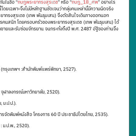
กันในชื่อ “
กบฏพระยาทรงสุรเดช
” หรือ “
กบฏ_18_ศพ
” อย่างไร
นี้โดยเฉพาะจึงไม่มีหลักฐานชัดเจนว่ากลุ่มคนเหล่านี้มีความผิดจริง
วพระยาทรงสุรเดช (เทพ พันธุมเสน) จึงตัดสินใจเดินทางออกนอก
หารคนสนิท โดยครอบครัวของพระยาทรงสุรเดช (เทพ พันธุมเสน) ได้
และรับซ่อมจักรยาน จนกระทั่งถึงปี พ.ศ. 2487 อัฐิของท่านจึง
, (กรุงเทพฯ :สำนักพิมพ์แพร่พิทยา, 2527).
 จุฬาลงกรณ์มหาวิทยาลัย, 2520).
 ม.ป.ป.).
ารจัดพิมพ์หนังสือ โครงการ 60 ปี ประชาธิปไตยไทย, 2535).
: ม.ป.พ., 2520).