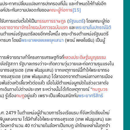
่านประกาศเปลี่ยนแปลงการปกครองที่นั่น และกำหนดให้กำลังอีก
็นองค์ประกันความปลอดภัยของ
คณะผู้ก่อการ
[15]
การแต่งตั้งให้เป็น
กรรมการราษฎร
(
รัฐมนตรี
) โดยคณะผู้ก่อ
องราชอาณาจักรไทยฉบับถาวรฉบับแรก
และ
พระยามโนปกรณ์นิติ
ลในตำแหน่งรัฐมนตรีลอยอีกครั้งหนึ่ง ขณะดำรงตำแหน่งรัฐมนตรี
หารบก โดยมี
พระยาพหลพลพยุหเสนา
(พจน์ พหลโยธิน) เป็นผู้
ารพิจารณาเค้าโครงการเศรษฐกิจที่
หลวงประดิษฐ์มนูญธรรม
ไปยังรัฐสภา รัฐบาลเกรงว่าจะเกิดความวุ่นวายและก่อความรุนแรงใน
ระยาทรงสุรเดช (เทพ พันธุมเสน) จากเหตุการณ์นี้ทำให้พระยาทรง
ะยาทรงสุรเดช (เทพ พันธุมเสน) ได้ลาออกจากตำแหน่งทางการเมือง
ช่วงหัวเลี้ยวหัวต่อแล้ว เมื่อไม่มีตำแหน่งผูกมัดในช่วงเวลาดัง
้ออกเดินทางไปต่างประเทศ ระหว่างนั้นได้เกิดเหตุการณ์ “
กบฏบวร
 รู้เรื่อง
กบฏ
อยู่แล้ว เพราะเป็นเพื่อนสนิทกับ
พระยาศรีสิทธิ
 2479 ในตำแหน่งผู้อำนวยการโรงเรียนรบ ที่จังหวัดเชียงใหม่
ูลสงคราม ได้มีคำสั่งให้พระยาทรงสุรเดช (เทพ พันธุมเสน) และ
ู้ต้องหาจำนวน 40 กว่านายในข้อหาเป็นกบฏ นักโทษเหล่านั้นถูกจำ