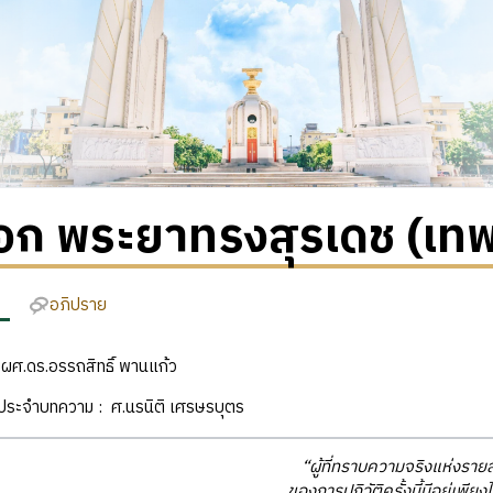
อก พระยาทรงสุรเดช (เทพ
อภิปราย
 : ผศ.ดร.อรรถสิทธิ์ พานแก้ว
ิประจำบทความ : ศ.นรนิติ เศรษรบุตร
“ผู้ที่ทราบความจริงแห่งราย
ของการปฏิวัติครั้งนี้มีอยู่เพียง