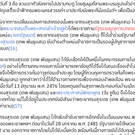
นดับที่ 3 คือ ลวงเอากำลังทหารไปปราบกบฏ โดยชุมนุมที่ลานพระบรมรูปแล้วอ
ิญเสด็จเจ้าฟ้ากรมพระนครสวรรค์ฯ มาประทับยังพระที่นั่งอนันต์ฯ เพื่อเป
ารเปลี่ยนแปลงการปกครองนั้นพระยาทรงสุรเดช (เทพ พันธุมเสน) ได้รับ
่อ
พระบาทสมเด็จพระปกเกล้าเจ้าอยู่หัว
ได้พระราชทาน
รัฐธรรมนูญการปกคร
แหน่ง
นายกรัฐมนตรี
พระยาทรงสุรเดช (เทพ พันธุมเสน) ก็ได้เข้าร่วมรัฐบา
งสุรเดช
(เทพ พันธุมเสน) ยังดำรงตำแหน่งข้าราชการเป็นรองผู้บัญชาการท
ารบก
[16]
รงสุรเดช (เทพ พันธุมเสน) ได้รับเลือกให้เป็นหนึ่งในคณะกรรมการในก
ค์
) อย่างไรก็ตามคณะกรรมการไม่สามารถหาข้อยุติได้จึงได้เสนอเรื่องเข้า
ลจึงให้มีการตรวจค้นอาวุธก่อนเข้าประชุม โดยผู้ที่ควบคุมการตรวจค้นคือพ
พันธุมเสน) ถูกกล่าวหาว่าได้ใช้อำนาจทางทหารเพื่อจะครอบงำพลเรือน พร
่อวันที่ 13 มิถุนายน พ.ศ. 2476 โดยเหตุผลด้านสุขภาพประกอบกับบ้านเมืองพ้น
รงสุรเดช (เทพ พันธุมเสน) และ
พระประศาสน์พิทยายุทธ
(วัน ชูถิ่น) จึงได
ระเทศไทย แม้ไม่ได้อยู่ในประเทศยังมีเสียงว่าพระยาทรงสุรเดช (เทพ พันธุมเสน)
 ท่าราบ)
[17]
ดช (เทพ พันธุมเสน) ได้กลับเข้ารับราชการอีกครั้งในเดือนเมษายน พ.ศ.
ของพระยาพหลฯ ต่อมาในวันที่ 28 มกราคม พ.ศ. 2481 รัฐบาลภายใต้หลวงพิบ
 นาย ออกจากราชการโดยไม่ได้รับเบี้ยหวัด พร้อมกันนี้ทางการยังได้จับกุมผ