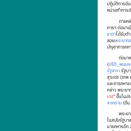
ปฏิบัติการอั
หน่วยทำการเช
ภายหลังจากก
การฯ ต่อมาเมื
ธาดา
ได้รับตำ
ลอย
พระยาทร
บัญชาการทห
ต่อมาพระยาท
(
ปรีดี_พนมยง
รัฐสภา
รัฐบา
สุรเดช (เทพ 
และการทหารเมื
กล่าว พระยาท
เดช
” ขึ้นในป
สงคราม
(ดิ่น
พระยาทรงสุรเ
ในสมัยรัฐบาล
นายทหารอีก 2