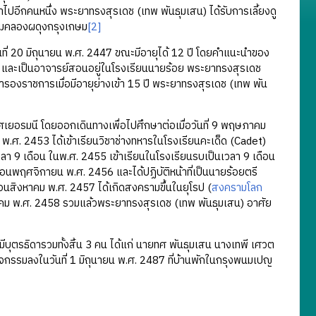
าไปอีกคนหนึ่ง พระยาทรงสุรเดช (เทพ พันธุมเสน) ได้รับการเลี้ยงดู
ริมคลองผดุงกรุงเกษม
[2]
ี่ 20 มิถุนายน พ.ศ. 2447 ขณะมีอายุได้ 12 ปี โดยคำแนะนำของ
 และเป็นอาจารย์สอนอยู่ในโรงเรียนนายร้อย พระยาทรงสุรเดช
รองราชการเมื่อมีอายุย่างเข้า 15 ปี พระยาทรงสุรเดช (เทพ พัน
อรมนี โดยออกเดินทางเพื่อไปศึกษาต่อเมื่อวันที่ 9 พฤษภาคม
ศ. 2453 ได้เข้าเรียนวิชาช่างทหารในโรงเรียนคะเด็ด (Cadet)
วลา 9 เดือน ในพ.ศ. 2455 เข้าเรียนในโรงเรียนรบเป็นเวลา 9 เดือน
พฤศจิกายน พ.ศ. 2456 และได้ปฏิบัติหน้าที่เป็นนายร้อยตรี
สิงหาคม พ.ศ. 2457 ได้เกิดสงครามขึ้นในยุโรป (
สงครามโลก
นาคม พ.ศ. 2458 รวมแล้วพระยาทรงสุรเดช (เทพ พันธุมเสน) อาศัย
รธิดารวมทั้งสิ้น 3 คน ได้แก่ นายทศ พันธุมเสน นางเทพี เศวต
จกรรมลงในวันที่ 1 มิถุนายน พ.ศ. 2487 ที่บ้านพักในกรุงพนมเปญ