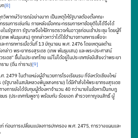
บก
[8]
วิพากษ์วิจารณ์อย่างมาก เป็นเหตุให้รัฐบาลต้องตั้งคณะ
รรมการเช่นกัน ภายหลังเมื่อคณะกรรมการหาข้อยุติไม่ได้จึงได้
ในรัฐสภา รัฐบาลจึงให้มีการตรวจค้นอาวุธก่อนเข้าประชุม โดยผู้ที่
(เทพ พันธุมเสน) ถูกกล่าวหาว่าได้ใช้อำนาจทางทหารเพื่อจะ
การทหารเมื่อวันที่ 13 มิถุนายน พ.ศ. 2476 โดยเหตุผลด้าน
วลาดังกล่าว พระยาทรงสุรเดช (เทพ พันธุมเสน) และพระประศาสน์
บวรเดช” ขึ้นในประเทศไทย แม้ไม่ได้อยู่ในประเทศยังมีเสียงว่าพระยา
ราม (ดิ่น ท่าราบ)
[9]
 2479 ในตำแหน่งผู้อำนวยการโรงเรียนรบ ที่จังหวัดเชียงใหม่
(รัฐบาลในสมัยหลวงพิบูลสงคราม) ได้มีคำสั่งให้พระยาทรงสุรเดช
้ทางการยังได้จับกุมผู้ต้องหาจำนวน 40 กว่านายในข้อหาเป็นกบฏ
ขมร (ประเทศกัมพูชา) พร้อมกับ ร้อยเอก สำรวจกาญจนสิทธิ์ ผู้
ก่ ก่อนการเปลี่ยนแปลงการปกครอง พ.ศ. 2475, การวางแผนและ
ง