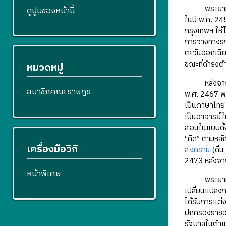
พระยาทรงสุรเ
ดูปูมของหน้านี้
ในปี พ.ศ. 24
กรุงเทพฯ ให้
การวางทางรถ
ตะวันออกเฉีย
ขณะที่ดำรงตำ
หมวดหมู่
หลังจากประจ
สมาชิกคณะราษฎร
พ.ศ. 2467 พร
เป็นภาษาไทย 
เป็นอาจารย์ใ
สอนในแบบดั้งเ
“คิด” ตามหลั
เครื่องมือวิกิ
สงคราม
(ดิ่
2473 หลังจา
หน้าพิเศษ
พระยาทรงสุร
เปลี่ยนแปลงก
ได้รับการแต่
ปกครองราชอ
รัฐบาลในตำแห