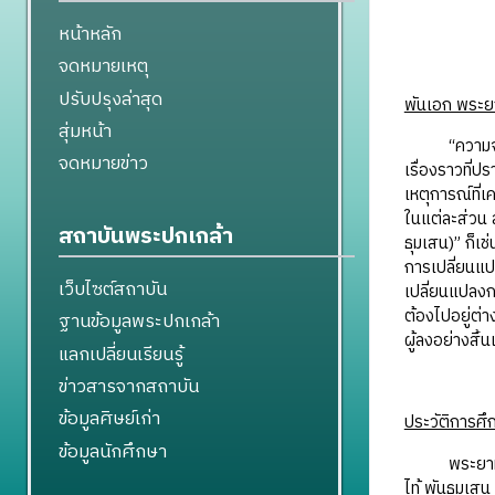
หน้าหลัก
จดหมายเหตุ
ปรับปรุงล่าสุด
พันเอก พระย
สุ่มหน้า
“ความจริง” เป
จดหมายข่าว
เรื่องราวที่ป
เหตุการณ์ที่
ในแต่ละส่วน 
สถาบันพระปกเกล้า
ธุมเสน)” ก็เ
การเปลี่ยนแ
เว็บไซต์สถาบัน
เปลี่ยนแปลงก
ต้องไปอยู่ต่า
ฐานข้อมูลพระปกเกล้า
ผู้ลงอย่างสิ้
แลกเปลี่ยนเรียนรู้
ข่าวสารจากสถาบัน
ข้อมูลศิษย์เก่า
ประวัติการศึ
ข้อมูลนักศึกษา
พระยาทรงสุรเ
ไท้ พันธุมเส