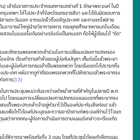
เข้ารับราชการประจำกรมทหารบกช่างที่ 1 รักษาพระองค์ ในปี
กกรุงเทพฯ ให้ไปประจำที่จังหวัดนครราชสีมา และได้รับผิดชอบการ
รถไฟสายตะวันออก จากแปดริ้วถึงอรัญประเทศ และทางรถไฟสาย
เป็นอาจารย์ใหญ่ฝ่ายวิชาการทหาร กรมยุทธศึกษาทหารบกในเดือน
สอนในแบบดั้งเดิมอย่างจริงจังเป็นคนแรก คือให้ผู้เรียนได้ “คิด”
ารและชักชวนพรรคพวกเข้าร่วมในการเปลี่ยนแปลงการปกครอง
องจักร ต้องทำตามคำสั่งของผู้บังคับบัญชา เห็นดังนี้แล้วพระยา
งพันและผู้บังคับการกรมเข้าเป็นพรรคพวก โดยเริ่มแรกได้ปรารภถึง
บในต่างประเทศ หลังจากดูท่าทีของพรรคพวกที่ไปชักชวนแล้วพระยาทรง
้ก่อการ
[13]
การประชุมพบปะกันระหว่างหัวหน้าสายที่สำคัญในปลายปี พ.ศ.
าวต่อไป โดยแผนการเปลี่ยนแปลงการปกครองแผนแรกที่พระยาทรง
มเด็จพระปกเกล้าเจ้าอยู่หัวมาไว้เป็นองค์ประกันเสียก่อน! แล้ว
าแลบเพื่อให้ได้องค์ประมุขและถวายอารักขาแก่พระองค์ท่านไว้ไจนก
เหตุผลว่าหากคณะผู้ก่อการดำเนินการตามแผนดังกล่าวจะต้องเกิด
ด้พิจารณาพร้อมกันถึง 3 แผน โดยที่ประชุมได้ลงมติเลือกแผน