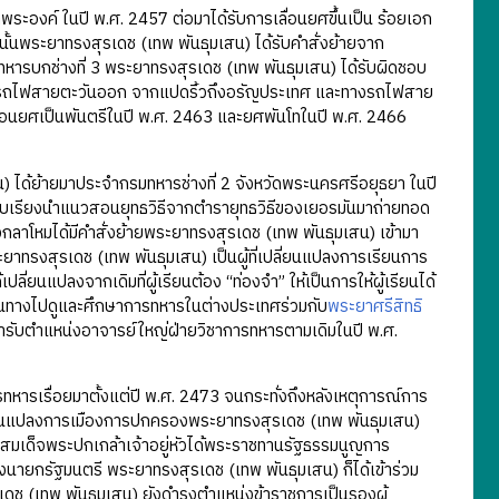
งค์ ในปี พ.ศ. 2457 ต่อมาได้รับการเลื่อนยศขึ้นเป็น ร้อยเอก
ั้นพระยาทรงสุรเดช (เทพ พันธุมเสน) ได้รับคำสั่งย้ายจาก
มทหารบกช่างที่ 3 พระยาทรงสุรเดช (เทพ พันธุมเสน) ได้รับผิดชอบ
ทางรถไฟสายตะวันออก จากแปดริ้วถึงอรัญประเทศ และทางรถไฟสาย
ลื่อนยศเป็นพันตรีในปี พ.ศ. 2463 และยศพันโทในปี พ.ศ. 2466
ด้ย้ายมาประจำกรมทหารช่างที่ 2 จังหวัดพระนครศรีอยุธยา ในปี
ียบเรียงนำแนวสอนยุทธวิธีจากตำรายุทธวิธีของเยอรมันมาถ่ายทอด
ลาโหมได้มีคำสั่งย้ายพระยาทรงสุรเดช (เทพ พันธุมเสน) เข้ามา
ทรงสุรเดช (เทพ พันธุมเสน) เป็นผู้ที่เปลี่ยนแปลงการเรียนการ
่ยนแปลงจากเดิมที่ผู้เรียนต้อง “ท่องจำ” ให้เป็นการให้ผู้เรียนได้
ดินทางไปดูและศึกษาการทหารในต่างประเทศร่วมกับ
พระยาศรีสิทธิ
ข้ารับตำแหน่งอาจารย์ใหญ่ฝ่ายวิชาการทหารตามเดิมในปี พ.ศ.
เรื่อยมาตั้งแต่ปี พ.ศ. 2473 จนกระทั่งถึงหลังเหตุการณ์การ
ลี่ยนแปลงการเมืองการปกครองพระยาทรงสุรเดช (เทพ พันธุมเสน)
ทสมเด็จพระปกเกล้าเจ้าอยู่หัวได้พระราชทานรัฐธรรมนูญการ
่งนายกรัฐมนตรี พระยาทรงสุรเดช (เทพ พันธุมเสน) ก็ได้เข้าร่วม
ดช (เทพ พันธุมเสน) ยังดำรงตำแหน่งข้าราชการเป็นรองผู้