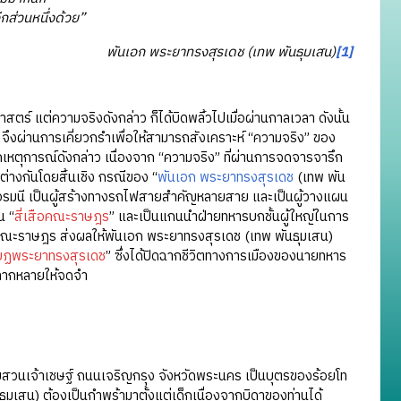
กส่วนหนึ่งด้วย”
พันเอก พระยาทรงสุรเดช (เทพ พันธุมเสน)
[1]
ร์ แต่ความจริงดังกล่าว ก็ได้บิดพลิ้วไปเมื่อผ่านกาลเวลา ดังนั้น
์” จึงผ่านการเคี่ยวกรำเพื่อให้สามารถสังเคราะห์ “ความจริง” ของ
ากเหตุการณ์ดังกล่าว เนื่องจาก “ความจริง” ที่ผ่านการจดจารจารึก
างกันโดยสิ้นเชิง กรณีของ “
พันเอก พระยาทรงสุรเดช
(เทพ พัน
ยอรมนี เป็นผู้สร้างทางรถไฟสายสำคัญหลายสาย และเป็นผู้วางแผน
น “
สี่เสือคณะราษฎร
” และเป็นแกนนำฝ่ายทหารบกชั้นผู้ใหญ่ในการ
ะราษฎร ส่งผลให้พันเอก พระยาทรงสุรเดช (เทพ พันธุมเสน)
บฏพระยาทรงสุรเดช
” ซึ่งได้ปิดฉากชีวิตทางการเมืองของนายทหาร
่หลากหลายให้จดจำ
สวนเจ้าเชษฐ์ ถนนเจริญกรุง จังหวัดพระนคร เป็นบุตรของร้อยโท
มเสน) ต้องเป็นกำพร้ามาตั้งแต่เด็กเนื่องจากบิดาของท่านได้