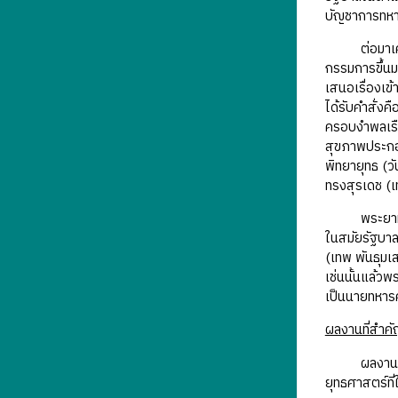
บัญชาการทหา
ต่อมาเค้าโคร
กรรมการขึ้นม
เสนอเรื่องเข
ได้รับคำสั่ง
ครอบงำพลเรือ
สุขภาพประกอบ
พิทยายุทธ (วั
ทรงสุรเดช (เท
พระยาทรงสุรเ
ในสมัยรัฐบาล
(เทพ พันธุมเ
เช่นนั้นแล้ว
เป็นนายทหาร
ผลงานที่สำค
ผลงานของพระ
ยุทธศาสตร์ท