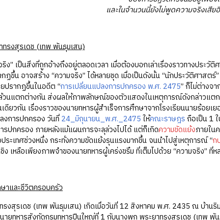
และในจำนวนนี้ยังไม่พูดความจริงเสียอี
าทรงสุรเดช (เทพ พันธุมเสน)
็นสิ่งที่ถูกอ้างถึงอยู่ตลอดเวลา เมื่อต้องบอกเล่าเรื่องราวทางประวัติศาสต
รากฏขึ้น อาจสร้าง “ความจริง” ได้หลายชุด เมื่อเป็นดังนั้น “นักประวัติศาสตร
เคยปรากฏขึ้นในอดีต “
การเปลี่ยนแปลงการปกครอง พ.ศ. 2475
” ก็ไม่ต่างจ
ล้วนแตกต่างกัน ส่งผลให้ภาพลักษณ์ของตัวแสดงในเหตุการณ์ดังกล่าวแตกต่
ช่นเดียวกัน เรื่องราวของนายทหารผู้สำเร็จการศึกษาจากโรงเรียนนายร้อยเ
ปลงการปกครอง วันที่
24_มิถุนายน_พ.ศ._2475
ให้
คณะราษฎร
ถือเป็น 1 ใ
ารปกครอง ภายหลังแม้แผนการจะลุล่วงไปได้ แต่ก็เกิด
ความขัดแย้ง
ภายในคณ
งประเทศช่วงหนึ่ง กระทั่งความขัดแย้งรุนแรงมากขึ้น จนนำไปสู่เหตุการณ์ “
ก
นเชิง เหลือเพียงภาพจำของนายทหารผู้เคร่งขรึม ที่เต็มไปด้วย “ความจริง” ที
กษาและชีวิตครอบครัว
ดช (เทพ พันธุมเสน) เกิดเมื่อวันที่ 12 สิงหาคม พ.ศ. 2435 ณ บ้านริม
น นายทหารสังกัดกรมทหารปืนใหญ่ที่ 1 กับนางพุก พระยาทรงสุรเดช (เทพ พันธุ