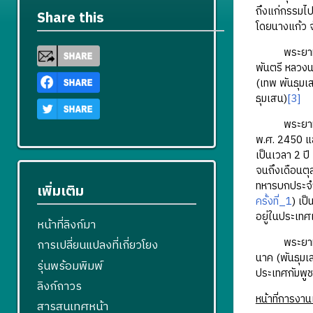
ถึงแก่กรรมไป
Share this
โดยนางแก้ว จ
พระยาทรงสุรเ
พันตรี หลวง
(เทพ พันธุมเ
ธุมเสน)
[3]
พระยาทรงสุร
พ.ศ. 2450 แล
เป็นเวลา 2 ป
จนถึงเดือนตุ
ทหารบกประจำ
เพิ่มเติม
ครั้งที่_1
) เป
อยู่ในประเทศ
หน้าที่ลิงก์มา
พระยาทรงสุร
การเปลี่ยนแปลงที่เกี่ยวโยง
นาค (พันธุมเ
รุ่นพร้อมพิมพ์
ประเทศกัมพูช
ลิงก์ถาวร
หน้าที่การงา
สารสนเทศหน้า