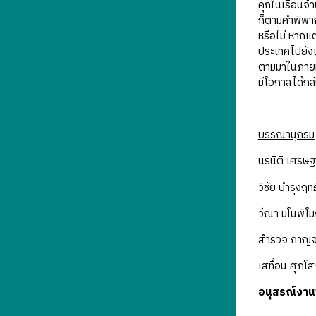
คุกในเรือนจ
ก็ตามคำพิพาก
หรือไม่ หากแ
ประเทศไปยังเ
ตามมาในภาย
มีโอกาสได้กล
บรรณานุกรม
นรนิติ เศรษฐ
วิชัย บำรุงฤทธิ
วีณา มโนพิโม
สำรวจ กาญจน
เสทื้อน ศุภโ
อนุสรณ์งาน