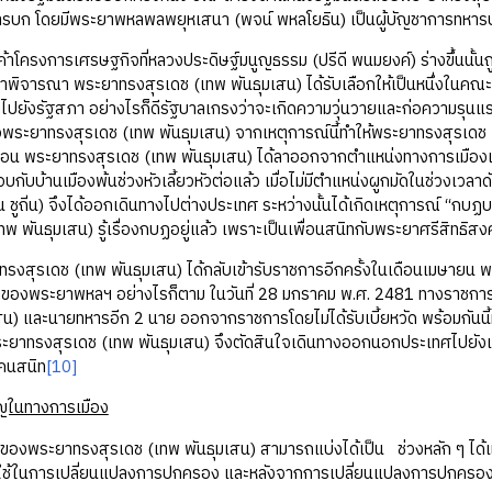
รบก โดยมีพระยาพหลพลพยุหเสนา (พจน์ พหลโยธิน) เป็นผู้บัญชาการทหาร
งการเศรษฐกิจที่หลวงประดิษฐ์มนูญธรรม (ปรีดี พนมยงค์) ร่างขึ้นนั้นถูก
าพิจารณา พระยาทรงสุรเดช (เทพ พันธุมเสน) ได้รับเลือกให้เป็นหนึ่งในคณะก
้าไปยังรัฐสภา อย่างไรก็ดีรัฐบาลเกรงว่าจะเกิดความวุ่นวายและก่อความรุนแรง
คือพระยาทรงสุรเดช (เทพ พันธุมเสน) จากเหตุการณ์นี้ทำให้พระยาทรงสุรเดช 
น พระยาทรงสุรเดช (เทพ พันธุมเสน) ได้ลาออกจากตำแหน่งทางการเมืองและ
กับบ้านเมืองพ้นช่วงหัวเลี้ยวหัวต่อแล้ว เมื่อไม่มีตำแหน่งผูกมัดในช่วงเ
น ชูถิ่น) จึงได้ออกเดินทางไปต่างประเทศ ระหว่างนั้นได้เกิดเหตุการณ์ “กบฏ
พ พันธุมเสน) รู้เรื่องกบฏอยู่แล้ว เพราะเป็นเพื่อนสนิทกับพระยาศรีสิทธิสงค
ดช (เทพ พันธุมเสน) ได้กลับเข้ารับราชการอีกครั้งในเดือนเมษายน พ.ศ.
ของพระยาพหลฯ อย่างไรก็ตาม ในวันที่ 28 มกราคม พ.ศ. 2481 ทางราชการ 
สน) และนายทหารอีก 2 นาย ออกจากราชการโดยไม่ได้รับเบี้ยหวัด พร้อมกันนี
พระยาทรงสุรเดช (เทพ พันธุมเสน) จึงตัดสินใจเดินทางออกนอกประเทศไปยังเ
คนสนิท
[10]
ัญในทางการเมือง
ยาทรงสุรเดช (เทพ พันธุมเสน) สามารถแบ่งได้เป็น ช่วงหลัก ๆ ได้แ
ี่ใช้ในการเปลี่ยนแปลงการปกครอง และหลังจากการเปลี่ยนแปลงการปกครอ