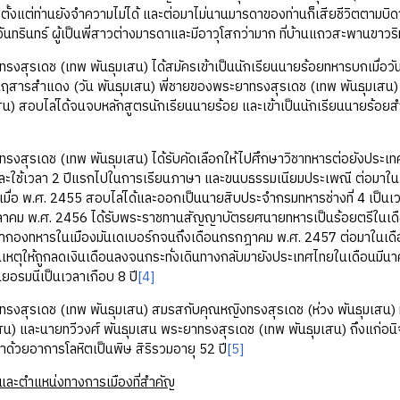
ตั้งแต่ท่านยังจำความไม่ได้ และต่อมาไม่นานมารดาของท่านก็เสียชีวิตตามบิด
ันทรินทร์ ผู้เป็นพี่สาวต่างมารดาและมีอาวุโสกว่ามาก ที่บ้านแถวสะพานขาว
ดช (เทพ พันธุมเสน) ได้สมัครเข้าเป็นนักเรียนนายร้อยทหารบกเมื่อวันท
นฤสารสำแดง (วัน พันธุมเสน) พี่ชายของพระยาทรงสุรเดช (เทพ พันธุมเสน)
สน) สอบไล่ได้จนจบหลักสูตรนักเรียนนายร้อย และเข้าเป็นนักเรียนนายร้อยสำ
เดช (เทพ พันธุมเสน) ได้รับคัดเลือกให้ไปศึกษาวิชาทหารต่อยังประเทศเย
ะใช้เวลา 2 ปีแรกไปในการเรียนภาษา และขนบธรรมเนียมประเพณี ต่อมาใน พ.
ี เมื่อ พ.ศ. 2455 สอบไล่ได้และออกเป็นนายสิบประจำกรมทหารช่างที่ 4 เป็นเ
ลาคม พ.ศ. 2456 ได้รับพระราชทานสัญญาบัตรยศนายทหารเป็นร้อยตรีในเดือน
กองทหารในเมืองมันเดเบอร์กจนถึงเดือนกรกฎาคม พ.ศ. 2457 ต่อมาในเดือน
็นเหตุให้ถูกลดเงินเดือนลงจนกระทั่งเดินทางกลับมายังประเทศไทยในเดือนมี
เยอรมนีเป็นเวลาเกือบ 8 ปี
[4]
เดช (เทพ พันธุมเสน) สมรสกับคุณหญิงทรงสุรเดช (ห่วง พันธุมเสน) มีบุต
สน) และนายทวีวงศ์ พันธุมเสน พระยาทรงสุรเดช (เทพ พันธุมเสน) ถึงแก่อนิ
าด้วยอาการโลหิตเป็นพิษ สิริรวมอายุ 52 ปี
[5]
นและตำแหน่งทางการเมืองที่สำคัญ