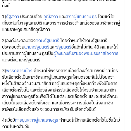
ดังนี้
1)
รัฐสภา
ประกอบด้วย
วุฒิสภา
และ
สภาผู้แทนราษฎร
โดยแก้ไข
เกี่ยวกับที่มา คุณสมบัติ และวาระการดำรงตำแหน่งของสมาชิกสภาผู้
แทนราษฎร สมาชิกวุฒิสภา
2)องค์ประกอบของ
คณะรัฐมนตรี
โดยกำหนดให้คณะรัฐมนตรี
ประกอบด้วย
นายกรัฐมนตรี
และ
รัฐมนตรี
อื่นอีกไม่เกิน 48 คน และให้
ประธานสภาผู้แทนราษฎรเป็น
ผู้ลงนามรับสนองพระบรมราชโองการ
แต่งตั้งนายกรัฐมนตรี
3)
พรรคการเมือง
กำหนดให้พรรคการเมืองต้องส่งสมาชิกเข้าสมัคร
รับเลือกตั้งเป็นสมาชิกสภาผู้แทนราษฎรทั้งหมดรวมกันไม่น้อยกว่า
หนึ่งในสี่ของจำนวนสมาชิกสภาผู้แทนราษฎรทั้งหมดที่จะพึงมีในการ
เลือกตั้งครั้งนั้น และต้องส่งสมัครรับเลือกตั้งให้ครบจำนวนสมาชิก
สภาผู้แทนราษฎรที่จะพึงมีได้ในแต่ละเขตเลือกตั้ง และจะส่งได้คณะ
เดียวในเขตเลือกตั้งหนึ่งเขต และเมื่อพรรคการเมืองใดส่งสมาชิก
สมัครรับเลือกตั้งแล้ว จะถอนการสมัครรับเลือกตั้งมิได้
4)เมื่อมี
การยุบสภาผู้แทนราษฎร
กำหนดให้มีการเลือกตั้งทั่วไปขึ้นใหม่
ภายในหกสิบวัน