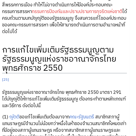
สี่พรรคการเมือง ทำให้ไม่อาจดำเนินการให้มีองค์ประกอบคณะ
กรรมการสรรหา
กรรมการป้องกันและปราบปรามการทุจริตแห่งชาติ
ได้
ครบถ้วนตามบทบัญญัติของรัฐธรรมนูญ จึงสมควรแก้ไของค์ประกอบ
ของคณะกรรมการสรรหา เพื่อให้สามารถดำเนินการตามอำนาจหน้าที่
ต่อไปได้
การแก้ไขเพิ่มเติมรัฐธรรมนูญตาม
รัฐธรรมนูญแห่งราชอาณาจักรไทย
พุทธศักราช 2550
[25]
รัฐธรรมนูญแห่งราชอาณาจักรไทย พุทธศักราช 2550 มาตรา 291
ได้บัญญัติให้การแก้ไขเพิ่มเติมรัฐธรรมนูญ ต้องกระทำตามหลักเกณฑ์
และวิธีการ ดังต่อไปนี้
(1)
ญัตติ
ขอแก้ไขเพิ่มเติมต้องมาจาก
คณะรัฐมนตรี
สมาชิกสภาผู้
แทนราษฎรมีจำนวนไม่น้อยกว่าหนึ่งในห้าของจำนวนสมาชิกทั้งหมดเท่า
ที่มีอยู่ของสภาผู้แทนราษฎร หรือจากสมาชิกสภาผู้แทนราษฎรและ