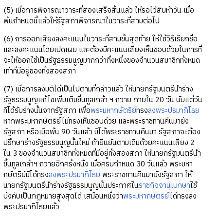
(5) เมื่อการพิจารณาวาระที่สองเสร็จสิ้นแล้ว ให้รอไว้สิบห้าวัน เมื่อ
พ้นกำหนดนี้แล้วให้รัฐสภาพิจารณาในวาระที่สามต่อไป
(6) การออกเสียงลงคะแนนในวาระที่สามขั้นสุดท้าย ให้ใช้วิธีเรียกชื่อ
และลงคะแนนโดยเปิดเผย และต้องมีคะแนนเสียงเห็นชอบด้วยในการที่
จะให้ออกใช้เป็นรัฐธรรมนูญมากกว่ากึ่งหนึ่งของจำนวนสมาชิกทั้งหมด
เท่าที่มีอยู่ของทั้งสองสภา
(7) เมื่อการลงมติได้เป็นไปตามที่กล่าวแล้ว ให้นายกรัฐมนตรีนำร่าง
รัฐธรรมนูญแก้ไขเพิ่มเติมขึ้นทูลเกล้า ฯ ถวาย ภายใน 20 วัน นับแต่วัน
ที่ได้รับร่างนั้นจากรัฐสภา เพื่อ
พระมหากษัตริย์
ทรง
ลงพระปรมาภิไธย
หากพระมหากษัตริย์ไม่ทรงเห็นชอบด้วย และพระราชทานคืนมายัง
รัฐสภา หรือเมื่อพ้น 90 วันแล้ว มิได้พระราชทานคืนมา รัฐสภาจะต้อง
ปรึกษาร่างรัฐธรรมนูญนั้นใหม่ ถ้ายืนยันตามเดิมด้วยคะแนนเสียง 2
ใน 3 ของจำนวนสมาชิกทั้งหมดที่มีอยู่ทั้งสองสภา ให้นายกรัฐมนตรีนำ
ขึ้นทูลเกล้าฯ ถวายอีกครั้งหนึ่ง เมื่อครบกำหนด 30 วันแล้ว พระมหา
กษัตริย์มิได้ทรง
ลงพระปรมาภิไธย
พระราชทานคืนมายังรัฐสภา ให้
นายกรัฐมนตรีนำร่างรัฐธรรมนูญนั้นประกาศใน
ราชกิจจานุเบกษา
ใช้
บังคับเป็นกฎหมายสูงสุดได้ เสมือนหนึ่งว่า
พระมหากษัตริย์
ได้ทรงลง
พระปรมาภิไธยแล้ว