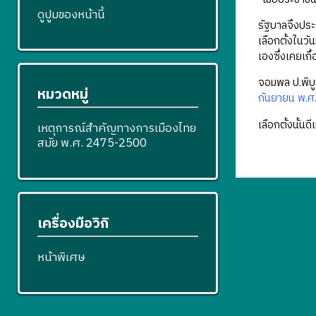
ดูปูมของหน้านี้
รัฐบาลจึงประ
เลือกตั้งในว
เองซึ่งเคยเกื
จอมพล ป.พิบู
หมวดหมู่
กันยายน พ.ศ
เลือกตั้งนั้นดี
เหตุการณ์สำคัญทางการเมืองไทย
สมัย พ.ศ. 2475-2500
เครื่องมือวิกิ
หน้าพิเศษ