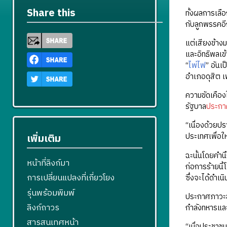
Share this
ทั้งผลการเลื
กับลูกพรรคอี
แต่เสียงข้าง
และอิทธิพลเข
“
ไพ่ไฟ
” อันเ
อำเภอดุสิต เพ
ความขัดเคือง
รัฐบาล
ประกา
“เนื่องด้วยป
ประเทศเพื่อใ
เพิ่มเติม
ฉะนั้นโดยคำน
หน้าที่ลิงก์มา
ก่อการร้ายนี
การเปลี่ยนแปลงที่เกี่ยวโยง
ซึ่งจะได้ดำ
รุ่นพร้อมพิมพ์
ประกาศภาวะฉ
ลิงก์ถาวร
กำลังทหารและ
สารสนเทศหน้า
“เมื่อประชาชน