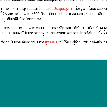
กาศยกเลิกภาวะฉุกเฉินและจัด
การเปิดประชุมรัฐสภา
ตั้งรัฐบาลโดยมีจอมพล
ันที่ 26 กุมภาพันธ์ พ.ศ. 2500 ก็หาได้มีความมั่นคงไม่ กลุ่มบุคคลภายนอกก็
้อหนุนกันมาก็ได้เอาใจออกห่าง
ลสงคราม และพรรคพวกพยายามประคองรัฐบาลมาได้เกือบ 7 เดือน ก็ถูกลูกน้อ
. 2500
และมีผลให้สมาชิกสภาผู้แทนราษฎรที่มาจากการเลือกตั้งในวันที่ 26
แต่ต้องเป็นการเลือกตั้งที่บริสุทธิ์
ยุติธรรม
หาไม่ก็จะมีผู้อ้างเหตุใช้กำลังเข้ามาล