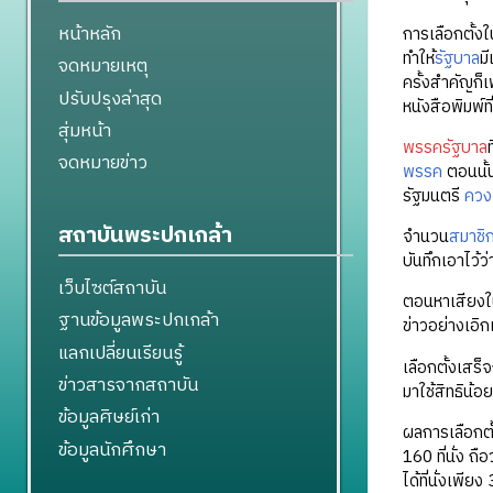
หน้าหลัก
การเลือกตั้งใ
ทำให้
รัฐบาล
ม
จดหมายเหตุ
ครั้งสำคัญก็
ปรับปรุงล่าสุด
หนังสือพิมพ์
สุ่มหน้า
พรรครัฐบาล
จดหมายข่าว
พรรค
ตอนนั้
รัฐมนตรี
ควง
สถาบันพระปกเกล้า
จำนวน
สมาชิ
บันทึกเอาไว้ว
เว็บไซต์สถาบัน
ตอนหาเสียงใน
ฐานข้อมูลพระปกเกล้า
ข่าวอย่างเอิก
แลกเปลี่ยนเรียนรู้
เลือกตั้งเสร็จ
ข่าวสารจากสถาบัน
มาใช้สิทธิน้อ
ข้อมูลศิษย์เก่า
ผลการเลือกตั้
ข้อมูลนักศึกษา
160 ที่นั่ง 
ได้ที่นั่งเพียง 3