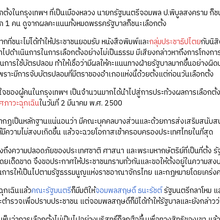
อกตั้งในกรุงเทพฯ ที่เป็นเมืองหลวง นายกรัฐมนตรีจอมพล ป.พิบูลสงคราม ก
ก 1 คน ดูจากผลคะแนนทั้งหมดพรรครัฐบาลก็ชนะเลือกตั้ง
มากที่ชนะไม่ได้ทำให้ประชาชนยอมรับ หนังสือพิมพ์และ
กลุ่มประชาธิปไตย
กับนิส
้าไปดำเนินการในการเลือกตั้งอย่างไม่เป็นธรรม มีเสียงกล่าวหาถึงการโกงกา
ป็นการใช้บัตรปลอม ทำให้เชื่อว่ามีผลให้คะแนนทางฝ่ายรัฐบาลมากขึ้นอย่างผิด
ราะมีการจับบัตรปลอมที่มีตราของอำเภอแห่งนี้ด้วยตั้งแต่ก่อนวันเลือกตั้ง
ใจของผู้คนในกรุงเทพฯ เป็นจำนวนมากได้นำไปสู่การประท้วงผลการเลือกตั้งข
ศภาวะฉุกเฉิน
ในวันที่ 2 มีนาคม พ.ศ. 2500
รากฏเป็นหลักฐานแน่นอนว่า มีคณะบุคคลบางส่วนและด้วยการส่งเสริมสนับส
ห้มีความไม่สงบเกิดขึ้น แล้วจะฉวยโอกาสเข้าครอบครองประเทศไทยในที่สุด
ึงถึงความปลอดภัยของประเทศชาติ ศาสนา และพระมหากษัตริย์ที่เป็นที่ตั้ง 
้โดยเด็ดขาด จึงขอประกาศให้ประชาชนทราบทั่วกันและขอให้ตั้งอยู่ในความสง
เนินการให้เป็นไปตามรัฐธรรมนูญแห่งราชอาณาจักรไทย และกฎหมายโดยเคร่งค
ุกเฉินแล้ว
คณะรัฐมนตรี
ก็มีมติให้
จอมพลสฤษดิ์ ธนะรัชต์
รัฐมนตรีกลาโหม แล
ตำรวจเพื่อปราบประชาชน แต่จอมพลสฤษดิ์ก็มิได้ทำให้รัฐบาลและยังกล่าวว่
เห็นว่าการเลือกตั้งไม่เป็นไปอย่างบริสุทธิ์ก็ลุกฮือขึ้นเพื่อทวงสิทธิของเขา