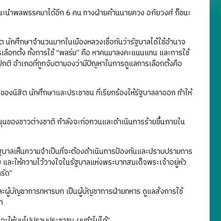
็ชนะนำพลพรรคมาได้อีก 6 คน ทางฝ่ายค้านนายควง อภัยวงศ์ ก็ชนะ
ิต นักศึกษาจำนวนมากในเมืองหลวงเชื่อกันว่ารัฐบาลได้ใช้อำนาจ
รเลือกตั้ง ทั้งการใช้ “พลร่ม” คือ หาคนมาลงคะแนนแทน และการใช้
ปกติ อำเภอที่ถูกจับตามองว่ามีปัญหาในการดูแลการเลือกตั้งคือ
องนิสิต นักศึกษาและประชาชน ที่เรียกร้องให้รัฐบาลลาออก ทำให้
นุนของชาวต่างชาติ กำลังจะก่อกวนและดำเนินการร้ายขึ้นภายใน
รัฐบาลเห็นความจำเป็นที่จะต้องดำเนินการป้องกันและปราบปรามการ
บ และให้ความไว้วางใจในรัฐบาลแห่งพระบาทสมเด็จพระเจ้าอยู่หัว
รัด”
ะผู้บัญชาการทหารบก เป็นผู้บัญชาการฝ่ายทหาร ดูแลสั่งการใช้
า
 แล้วจะให้ผมไปปราบประชาชน ผมทำไม่ได้”