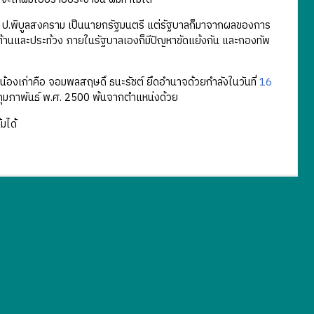
 ป.พิบูลสงคราม เป็นนายกรัฐมนตรี แต่รัฐบาลก็มาจากผลของการ
ต่อต้านและประท้วง ภายในรัฐบาลเองก็มีปัญหาขัดแย้งกัน และกองทัพ
งเก่าคือ จอมพลสฤษดิ์ ธนะรัชต์ ยึดอำนาจด้วยกำลังในวันที่
16
 กุมภาพันธ์ พ.ศ. 2500 พ้นจากตำแหน่งด้วย
้มได้