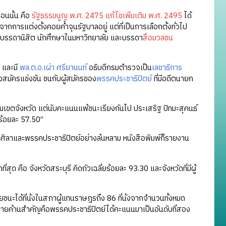
ตอนนั้น คือ
รัฐธรรมนูญ พ.ศ. 2475 แก้ไขเพิ่มเติม พ.ศ. 2495
ได้
จากการแต่งตั้งคอยค้ำจุนรัฐบาลอยู่ แต่ที่เป็นการเลือกตั้งทั่วไป
ับบรรดานิสิต นักศึกษาในมหาวิทยาลัย และบรรดา
สื่อมวลชน
และมี
พล.ต.อ.เผ่า ศรียานนท์
อธิบดีกรมตำรวจเป็น
เลขาธิการ
ลงสมัครแข่งขัน ชนกับผู้สมัครของ
พรรคประชาธิปัตย์
ที่มีอดีตนายก
บรวมเขตจังหวัด แต่นับคะแนนแพ้ชนะเรียงกันไป ประเสริฐ ปัทมะสุคนธ์
็นร้อยละ 57.50”
ศิลาและพรรคประชาธิปัตย์อย่างล้นหลาม หนังสือพิมพ์ก็รายงาน
ที่สุด คือ จังหวัดสระบุรี คิดถัวเฉลี่ยร้อยละ 93.30 และจังหวัดที่มีผู้
ยชนะได้ที่นั่งในสภาผู้แทนราษฎรถึง 86 ที่นั่งจากจำนวนทั้งหมด
คฝ่ายค้านสำคัญคือพรรคประชาธิปัตย์ได้คะแนนมาเป็นอันดับที่สอง