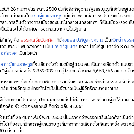
นวันที่ 26 กุมภาพันธ์ พ.ศ. 2500 นั้นที่จริงถ้าดูตามรัฐธรรมนูญที่ใช้กันอยู่ใน
ีเสียง สนับสนุนใน
สภาผู้แทนราษฎร
อยู่แล้ว เพราะมีสมาชิกประเภทที่สองที่มา
เพราะการตื่นตัวทางการเมืองของชนชั้นกลางในกรุงเทพฯ ที่เป็นเมืองหลวง ก
ที่เป็นอิสระไม่ได้อาศัยการอุดหนุนจากคนในรัฐบาล
ที่สำคัญ คือ
พรรคเสรีมนังคศิลา
ที่มี
จอมพล ป.พิบูลสงคราม
เป็น
หัวหน้าพรรค
นจอมพล ป. พิบูลสงคราม เป็น
นายกรัฐมนตรี
ที่กล้านำทีมรัฐมนตรีอีก 8 คน 
 อภัยวงศ์
เป็นหัวหน้า
กสภาผู้แทนราษฎร
ที่จะเลือกตั้งทั้งหมดมีอยู่ 160 คน เป็นการเลือกตั้ง แบ
่า “ผู้มีสิทธิเลือกตั้ง 9,859,039 คน ผู้ใช้สิทธิเลือกตั้ง 5,668,566 คน คิดเป
กรุงเทพฯ ผู้คนก็ติดตามฟังการปราศรัยหาเสียงของหัวหน้าพรรคเสรีมนังค
เกริก ส่วนวิทยุและโทรทัศน์สมัยนั้นรัฐบาลเป็นผู้มีอิทธิพลมากกว่าใคร
ก็มีรายงานที่ประเสริฐ ปัทมะสุคนธ์บันทึกไว้ต่อมาว่า “จังหวัดที่มีผู้มาใช้สิทธิมาก
ยที่สุดคือ จังหวัดสุพรรณบุรี คิดถัวเฉลี่ย 42.06”
งในวันที่ 26 กุมภาพันธ์ พ.ศ. 2500 นั้นปรากฎว่าพรรคเสรีมนังคศิลาเป็นฝ่า
ถือว่าได้เสียงสมาชิกสภาผู้แทนราษฎรที่มาจากการเลือกตั้งเกินกว่าครึ่ง พรร
0 ที่นั่งเท่านั้น