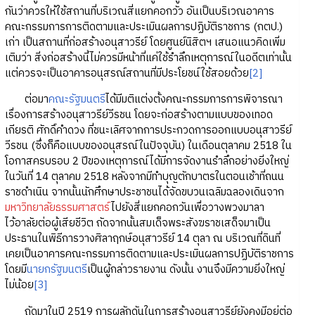
กันว่าควรให้ใช้สถานที่บริเวณสี่แยกคอกวัว อันเป็นบริเวณอาคาร
คณะกรรมการการติดตามและประเมินผลการปฏิบัติราชการ (กตป.)
เก่า เป็นสถานที่ก่อสร้างอนุสาวรีย์ โดยศูนย์นิสิตฯ เสนอแนวคิดเพิ่ม
เติมว่า สิ่งก่อสร้างนี้ไม่ควรมีหน้าที่แค่ใช้รำลึกเหตุการณ์ในอดีตเท่านั้น
แต่ควรจะเป็นอาคารอนุสรณ์สถานที่มีประโยชน์ใช้สอยด้วย
[2]
ต่อมา
คณะรัฐมนตรี
ได้มีมติแต่งตั้งคณะกรรมการการพิจารณา
เรื่องการสร้างอนุสาวรีย์วีรชน โดยจะก่อสร้างตามแบบของเทอด
เกียรติ ศักดิ์คำดวง ที่ชนะเลิศจากการประกวดการออกแบบอนุสาวรีย์
วีรชน (ซึ่งก็คือแบบของอนุสรณ์ในปัจจุบัน) ในเดือนตุลาคม 2518 ใน
โอกาสครบรอบ 2 ปีของเหตุการณ์ได้มีการจัดงานรำลึกอย่างยิ่งใหญ่
ในวันที่ 14 ตุลาคม 2518 หลังจากมีทำบุญตักบาตรในตอนเช้าที่ถนน
ราชดำเนิน จากนั้นนักศึกษาประชาชนได้จัดขบวนเฉลิมฉลองเดินจาก
มหาวิทยาลัยธรรมศาสตร์
ไปยังสี่แยกคอกวันเพื่อวางพวงมาลา
ไว้อาลัยต่อผู้เสียชีวิต ถัดจากนั้นสมเด็จพระสังฆราชเสด็จมาเป็น
ประธานในพิธีการวางศิลาฤกษ์อนุสาวรีย์ 14 ตุลา ณ บริเวณที่ดินที่
เคยเป็นอาคารคณะกรรมการติดตามและประเมินผลการปฏิบัติราชการ
โดยมี
นายกรัฐมนตรี
เป็นผู้กล่าวรายงาน ดังนั้น งานจึงมีความยิ่งใหญ่
ไม่น้อย
[3]
ถัดมาในปี 2519 การผลักดันในการสร้างอนุสาวรีย์ยังคงมีอยู่ต่อ