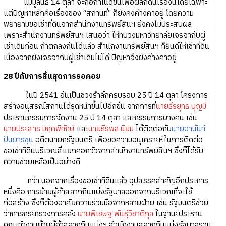
แม้มูลนิธิ 14 ตุลา จะถือกำเนิดขึ้นเพื่อผลักดันเรื่องนี้โดยเฉพาะ
แต่ปัญหาหลักคือเรื่องของ “สถานที่” ก็ยังคงค้างคาอยู่ โดยความ
พยายามขอเช่าที่ดินจากสำนักงานทรัพย์สินฯ ยังคงไม่ประสบผล
เพราะสำนักงานทรัพย์สินฯ เสนอว่า ให้ทบวงมหาวิทยาลัยเจรจากับผู้
เช่าเดิมก่อน ถ้าตกลงกันได้แล้ว สำนักงานทรัพย์สินฯ ก็ยินดีให้เช่าที่ดิน
เนื่องจากยังเจรจากับผู้เช่าเดิมไม่ได้ ปัญหาจึงยังค้างคาอยู่
28 ปีกับการสิ้นสุดการรอคอย
ในปี 2541 อันเป็นช่วงรำลึกครบรอบ 25 ปี 14 ตุลา โครงการ
สร้างอนุสรณ์สถานได้รุดหน้าขึ้นไปอีกขั้น จากการที่
นายธีรยุทธ บุญมี
ประธานกรรมการจัดงาน 25 ปี 14 ตุลา และกรรมการบางคน เช่น
นายประสาร มฤคพิทักษ์
และ
นายธีรพล นิยม
ได้ติดต่อกับ
นายอานันท์
ปันยารชุน
อดีตนายกรัฐมนตรี เพื่อขอความอนุเคราะห์ในการติดต่อ
ขอเช่าที่ดินบริเวณสี่แยกคอกวัวจากสำนักงานทรัพย์สินฯ ซึ่งก็ได้รับ
ความช่วยเหลือเป็นอย่างดี
ทว่า นอกจากเรื่องขอเช่าที่ดินแล้ว อุปสรรคสำคัญอีกประการ
หนึ่งคือ การย้ายผู้ค้าสลากกินแบ่งรัฐบาลออกจากบริเวณที่จะใช้
ก่อสร้าง ซึ่งก็ต้องอาศัยความร่วมมือจากหลายฝ่าย เช่น รัฐมนตรีช่วย
ว่าการกระทรวงการคลัง
นายพิเชษฐ พันธุ์วิชาติกุล
ในฐานะประธาน
คณะทำงานย้ายผู้ค้าสลากกินแบ่งฯ สำนักงานสลากกินแบ่งรัฐบาลรวม