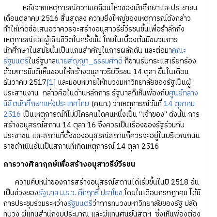
หลังจากเหตุการณ์ความเคลื่อนไหวของนักศึกษาและประชาชน
เดือนตุลาคม 2516 สิ้นสุดลง ความยิ่งใหญ่ของเหตุการณ์ดังกล่าว
ทำให้เกิดข้อเสนอว่าควรจะสร้างอนุสาวรีย์วีรชนขึ้นเพื่อรำลึกถึง
เหตุการณ์และผู้เสียชีวิตในครั้งนั้น โดยในเบื้องต้นมีขบวนการ
นักศึกษาในสมัยนั้นเป็นแกนสำคัญในการผลักดัน และต่อมา
คณะ
รัฐมนตรี
ในรัฐบาล
นายสัญญา_ธรรมศักดิ์
ก็ขานรับกระแสเรียกร้อง
ด้วยการมีมติเห็นชอบให้สร้างอนุสาวรีย์วีรชน 14 ตุลา ขึ้นในเดือน
ธันวาคม 2517
[1]
และมอบหมายให้ทบวงมหาวิทยาลัยของรัฐเป็นผู้
ประสานงาน กล่าวคือในด้านหลักการ รัฐบาลก็เห็นพ้องกับ
ศูนย์กลาง
นิสิตนักศึกษาแห่งประเทศไทย
(ศนท.) ว่าเหตุการณ์วันที่
14 ตุลาคม
2516
เป็นเหตุการณ์ที่ไม่มีใครคนใดคนหนึ่งเป็น “เจ้าของ” ดังนั้น การ
สร้างอนุสรณ์สถาน 14 ตุลา 16 จึงควรเป็นเรื่องของรัฐร่วมกับ
ประชาชน และสถานที่ตั้งของอนุสรณ์สถานก็ควรจะอยู่ในบริเวณถนน
ราชดำเนินอันเป็นสถานที่เกิดเหตุการณ์ 14 ตุลา 2516
การวางศิลาฤกษ์เพื่อสร้างอนุสาวรีย์วีรชน
ความคืบหน้าของการสร้างอนุสรณ์สถานได้เริ่มขึ้นในปี 2518 อัน
เป็นช่วงของ
รัฐบาล
ม.ร.ว. คึกฤทธิ์ ปราโมช
โดยในเดือนกรกฎาคม ได้มี
การประชุมร่วมระหว่าง
รัฐมนตรี
ว่าการทบวงมหาวิทยาลัยของรัฐ ปลัด
ทบวง ผู้แทนสำนักงบประมาณ และผู้แทนศูนย์นิสิตฯ ซึ่งเห็นพ้องต้อง