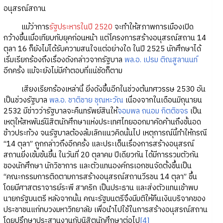
อนุสรณ์สถาน
แม้ว่าการ
รัฐประหารในปี 2520
จะทำให้สภาพการเมืองเปิด
กว้างขึ้นเมื่อเทียบกับยุคก่อนหน้า แต่โครงการสร้างอนุสรณ์สถาน 14
ตุลา 16 ก็ยังไม่ได้รับความสนใจแต่อย่างใด ในปี 2525 นักศึกษาได้
เริ่มเรียกร้องถึงเรื่องดังกล่าวจากรัฐบาล
พล.อ. เปรม ติณสูลานนท์
อีกครั้ง แม้จะยังไม่มีคำตอบที่แน่ชัดก็ตาม
เสียงเรียกร้องเหล่านี้ ยิ่งดังขึ้นอีกในช่วงต้นทศวรรษ 2530 อัน
เป็นช่วงรัฐบาล
พล.อ. ชาติชาย ชุณหะวัณ
เนื่องจากในเดือนมิถุนายน
2532 มีข่าวว่ารัฐบาลจะคืนทรัพย์สินให้
จอมพล ถนอม กิตติขจร
เป็น
เหตุให้สหพันธ์นิสิตนักศึกษาแห่งประเทศไทยออกมาคัดค้านถึงขั้นอด
ข้าวประท้วง จนรัฐบาลต้องล้มเลิกแนวคิดนั้นไป เหตุการณ์นี้ทำให้กรณี
“14 ตุลา” ถูกกล่าวถึงอีกครั้ง และประเด็นเรื่องการสร้างอนุสรณ์
สถานยิ่งเข้มข้นขึ้น ในวันที่ 20 ตุลาคม ปีเดียวกัน ได้มีการรวมตัวกัน
ของนักศึกษา นักวิชาการ และตัวแทนองค์กรเอกชนจัดตั้งขึ้นเป็น
“คณะกรรมการติดตามการสร้างอนุสรณ์สถานวีรชน 14 ตุลา” ขึ้น
โดยมีศาสตราจารย์ระพี สาคริก เป็นประธาน และส่งตัวแทนเข้าพบ
นายกรัฐมนตรี หลังจากนั้น คณะรัฐมนตรีจึงมีมติให้คืนเงินบริจาคของ
ประชาชนแก่ทบวงมหาวิทยาลัย เพื่อนำไปใช้ในการสร้างอนุสรณ์สถาน
โดยปรึกษาประสานงานกับนิสิตนักศึกษาต่อไป
[4]