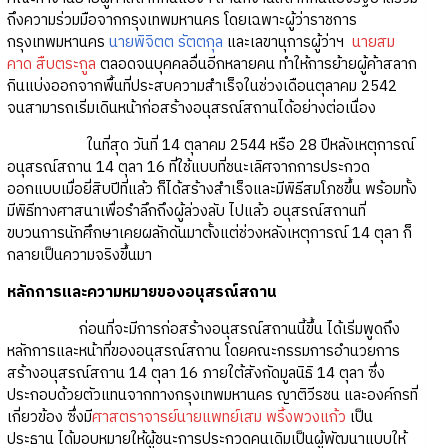
ถึงความร่วมมือจากกรุงเทพมหานคร โดยเฉพาะผู้ว่าราชการ
กรุงเทพมหานคร
นายพิจิตต รัตตกุล
และเลขานุการผู้ว่าฯ
นายสม
คาด สืบตระกูล
ตลอดจนบุคคลอื่นอีกหลายคน ทำให้การย้ายผู้ค้าสลาก
กินแบ่งออกจากพื้นที่ประสบความสำเร็จในช่วงเดือนตุลาคม 2542
จนสามารถเริ่มเดินหน้าก่อสร้างอนุสรณ์สถานได้อย่างต่อเนื่อง
ในที่สุด วันที่ 14 ตุลาคม 2544 หรือ 28 ปีหลังเหตุการณ์
อนุสรณ์สถาน 14 ตุลา 16 ที่ใช้แบบที่ชนะเลิศจากการประกวด
ออกแบบเมื่อยี่สิบปีที่แล้ว ก็ได้สร้างสำเร็จและมีพิธีสมโภชขึ้น พร้อมทั้ง
มีพิธีทางศาสนาเพื่อรำลึกถึงผู้ล่วงลับ ไปแล้ว อนุสรณ์สถานที่
ขบวนการนักศึกษาเคยผลักดันมาตั้งแต่ช่วงหลังเหตุการณ์ 14 ตุลา ก็
กลายเป็นความจริงขึ้นมา
หลักการและความหมายของอนุสรณ์สถาน
ก่อนที่จะมีการก่อสร้างอนุสรณ์สถานนี้ขึ้น ได้เริ่มพูดถึง
หลักการและหน้าที่ของอนุสรณ์สถาน โดยคณะกรรมการอำนวยการ
สร้างอนุสรณ์สถาน 14 ตุลา 16 ภายใต้สังกัดมูลนิธิ 14 ตุลา ซึ่ง
ประกอบด้วยตัวแทนจากทางกรุงเทพมหานคร ญาติวีรชน และองค์กรที่
เกี่ยวข้อง ซึ่งมี
ศาสตราจารย์นายแพทย์เสม พริ้งพวงแก้ว
เป็น
ประธาน ได้มอบหมายให้ผู้ชนะการประกวดคนเดิมเป็นผู้พัฒนาแบบให้