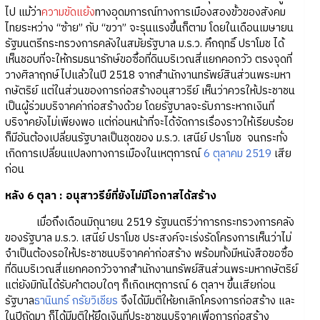
ไป แม้ว่า
ความขัดแย้ง
ทางอุดมการณ์ทางการเมืองสองขั้วของสังคม
ไทยระหว่าง “ซ้าย” กับ “ขวา” จะรุนแรงขึ้นก็ตาม โดยในเดือนเมษายน
รัฐมนตรีกระทรวงการคลังในสมัยรัฐบาล ม.ร.ว. คึกฤทธิ์ ปราโมช ได้
เห็นชอบที่จะให้กรมธนารักษ์ขอซื้อที่ดินบริเวณสี่แยกคอกวัว ตรงจุดที่
วางศิลาฤกษ์ไปแล้วในปี 2518 จากสำนักงานทรัพย์สินส่วนพระมหา
กษัตริย์ แต่ในส่วนของการก่อสร้างอนุสาวรีย์ เห็นว่าควรให้ประชาชน
เป็นผู้ร่วมบริจาคค่าก่อสร้างด้วย โดยรัฐบาลจะรับภาระหากเงินที่
บริจาคยังไม่เพียงพอ แต่ก่อนหน้าที่จะได้จัดการเรื่องราวให้เรียบร้อย
ก็มีอันต้องเปลี่ยนรัฐบาลเป็นชุดของ ม.ร.ว. เสนีย์ ปราโมช จนกระทั่ง
เกิดการเปลี่ยนแปลงทางการเมืองในเหตุการณ์
6 ตุลาคม 2519
เสีย
ก่อน
หลัง 6 ตุลา
:
อนุสาวรีย์ที่ยังไม่มีโอกาสได้สร้าง
เมื่อถึงเดือนมิถุนายน 2519 รัฐมนตรีว่าการกระทรวงการคลัง
ของรัฐบาล ม.ร.ว. เสนีย์ ปราโมช ประสงค์จะเร่งรัดโครงการเห็นว่าไม่
จำเป็นต้องรอให้ประชาชนบริจาคค่าก่อสร้าง พร้อมทั้งมีหนังสือขอซื้อ
ที่ดินบริเวณสี่แยกคอกวัวจากสำนักงานทรัพย์สินส่วนพระมหากษัตริย์
แต่ยังมิทันได้รับคำตอบใดๆ ก็เกิดเหตุการณ์ 6 ตุลาฯ ขึ้นเสียก่อน
รัฐบาล
ธานินทร์ กรัยวิเชียร
จึงได้มีมติให้ยกเลิกโครงการก่อสร้าง และ
ในปีถัดมา ก็ได้มีมติให้ยึดเงินที่ประชาชนบริจาคเพื่อการก่อสร้าง