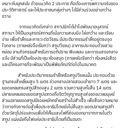
เหมาะกับยุคสมัย ด้วยแนวคิด 2 ประการ คือต้องเคารพความจริงของ
ประวัติศาสตร์ และให้ประชาชนกลุ่มต่างๆ ได้มีส่วนร่วมอย่างกว้าง
ขวาง
จากแนวคิดดังกล่าว สถาปนิกได้นำไปพัฒนาอนุสรณ์
สถานฯ ให้เป็นอนุสรณ์สถานที่เน้นความสงบนิ่ง โล่งกว้าง และเรียบ
ง่าย เพื่อรำลึกและคารวะต่อวีรชน มีประติมากรรมรำลึกอยู่ตรงจุด
ใจกลาง (ภายหลังจึงเรียกว่า สถูปวีรชน) อาคารประกอบด้วยสวน
หย่อม ลานกิจกรรมสำหรับการอภิปราย ฟังเพลง และการแสดงกลาง
แจ้ง มีส่วนที่เป็นห้องประชุม ห้องสมุด (ภายหลังเรียกว่า ห้องหนังสือ)
และมีโครงการที่จะพัฒนาเป็นพิพิธภัณฑ์ต่อไปในอนาคต
สำหรับประติมากรรมรำลึกหรือสถูปวีรชนนั้น ประกอบด้วย
ฐานทรงสี่เหลี่ยมสูง 5 เมตร ช่วงกลางปลายสอบเข้ายาว 7 เมตร และ
ยอดแหลมทรงสถูปสีทองสูง 2 เมตร รวมความสูงทั้งสิ้น 14 เมตร
ปลายแหลมของยอดสถูปแสดงถึงจิตวิญญาณสูงส่งของมวลมนุษย์
ส่วนปลายยอดสถูปมีรอยหยักคล้ายสร้างไม่สำเร็จ เพื่อสื่อความหมาย
ว่าภารกิจการต่อสู้เพื่อประชาธิปไตยยังไม่สิ้นสุด ยอดปลายสถูปทำ
ด้วยวัสดุโปร่งแสดงเพื่อให้เห็นแสงไฟที่ส่องออกมาจากภายในตัว
สถูป แฝงนัยถึงไฟแห่งประชาธิปไตยที่เป็นอมตะ