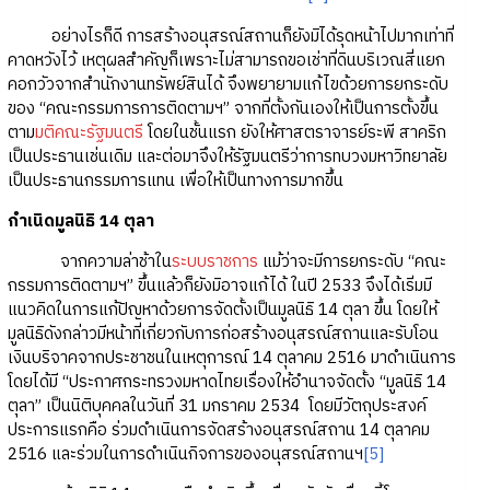
อย่างไรก็ดี การสร้างอนุสรณ์สถานก็ยังมิได้รุดหน้าไปมากเท่าที่
คาดหวังไว้ เหตุผลสำคัญก็เพราะไม่สามารถขอเช่าที่ดินบริเวณสี่แยก
คอกวัวจากสำนักงานทรัพย์สินได้ จึงพยายามแก้ไขด้วยการยกระดับ
ของ “คณะกรรมการการติดตามฯ” จากที่ตั้งกันเองให้เป็นการตั้งขึ้น
ตาม
มติคณะรัฐมนตรี
โดยในชั้นแรก ยังให้ศาสตราจารย์ระพี สาคริก
เป็นประธานเช่นเดิม และต่อมาจึงให้รัฐมนตรีว่าการทบวงมหาวิทยาลัย
เป็นประธานกรรมการแทน เพื่อให้เป็นทางการมากขึ้น
กำเนิดมูลนิธิ 14 ตุลา
จากความล่าช้าใน
ระบบราชการ
แม้ว่าจะมีการยกระดับ “คณะ
กรรมการติดตามฯ” ขึ้นแล้วก็ยังมิอาจแก้ได้ ในปี 2533 จึงได้เริ่มมี
แนวคิดในการแก้ปัญหาด้วยการจัดตั้งเป็นมูลนิธิ 14 ตุลา ขึ้น โดยให้
มูลนิธิดังกล่าวมีหน้าที่เกี่ยวกับการก่อสร้างอนุสรณ์สถานและรับโอน
เงินบริจาคจากประชาชนในเหตุการณ์ 14 ตุลาคม 2516 มาดำเนินการ
โดยได้มี “ประกาศกระทรวงมหาดไทยเรื่องให้อำนาจจัดตั้ง “มูลนิธิ 14
ตุลา” เป็นนิติบุคคลในวันที่ 31 มกราคม 2534 โดยมีวัตถุประสงค์
ประการแรกคือ ร่วมดำเนินการจัดสร้างอนุสรณ์สถาน 14 ตุลาคม
2516 และร่วมในการดำเนินกิจการของอนุสรณ์สถานฯ
[5]