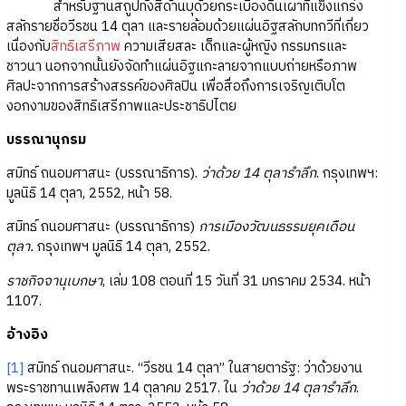
สำหรับฐานสถูปทั้งสี่ด้านบุด้วยกระเบื้องดินเผาที่แข็งแกร่ง
สลักรายชื่อวีรชน 14 ตุลา และรายล้อมด้วยแผ่นอิฐสลักบทกวีที่เกี่ยว
เนื่องกับ
สิทธิเสรีภาพ
ความเสียสละ เด็กและผู้หญิง กรรมกรและ
ชาวนา นอกจากนั้นยังจัดทำแผ่นอิฐแกะลายจากแบบถ่ายหรือภาพ
ศิลปะจากการสร้างสรรค์ของศิลปิน เพื่อสื่อถึงการเจริญเติบโต
งอกงามของสิทธิเสรีภาพและประชาธิปไตย
บรรณานุกรม
สมิทธ์ ถนอมศาสนะ (บรรณาธิการ).
ว่าด้วย 14 ตุลารำลึก
. กรุงเทพฯ:
มูลนิธิ 14 ตุลา, 2552, หน้า 58.
สมิทธ์ ถนอมศาสนะ (บรรณาธิการ)
การเมืองวัฒนธรรมยุคเดือน
ตุลา.
กรุงเทพฯ มูลนิธิ 14 ตุลา, 2552.
ราชกิจจานุเบกษา
, เล่ม 108 ตอนที่ 15 วันที่ 31 มกราคม 2534. หน้า
1107.
อ้างอิง
[1]
สมิทธ์ ถนอมศาสนะ. “วีรชน 14 ตุลา” ในสายตารัฐ: ว่าด้วยงาน
พระราชทานเพลิงศพ 14 ตุลาคม 2517. ใน
ว่าด้วย 14 ตุลารำลึก
.