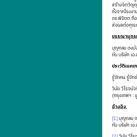
สร้างจิตวิญญ
ทั้งจากโรงง
ดร.พิจิตต ถื
ส่งผลต่อคุณ
บรรณานุกร
บุญกลม ดงบั
กับ บริษัท เอ
ประวัติเนคเ
รู้จักคน รู้จัก
วินัย วิโรจน
(กรุงเทพฯ : ม
อ้างอิง
[1]
บุญกลม ดง
กับ บริษัท เอ
[2]
วินัย วิโร