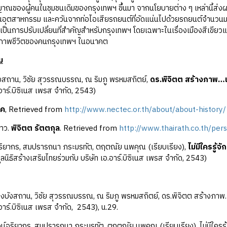
าณของผู้คนในชุมชนเดิมของกรุงเทพฯ ขึ้นมา จากนโยบายต่าง ๆ เหล่านี้ส่
านอุตสาหกรรม และควันจากท่อไอเสียรถยนต์ที่อัดแน่นไปด้วยรถยนต์จำนวน
อเป็นการปรับเปลี่ยนที่สำคัญสำหรับกรุงเทพฯ โดยเฉพาะในเรื่องเมืองสีเขียว
ภาพชีวิตของคนกรุงเทพฯ ในอนาคต
ม
งสถาน, วิชัย สุวรรณบรรณ, ณ ริมภู พรหมสถิตย์,
ดร.พิจิตต สร้างภาพ…เ
.อาร์.บิซิเนส เพรส จำกัด, 2543)
ทค
, Retrieved from
http://www.nectec.or.th/about/about-history/
ข่าว.
พิจิตต รัตตกุล
. Retrieved from
http://www.thairath.co.th/pe
์จริยากร, สมปรารถนา ภระมรทัต, ตฤตณัย นพคุณ (เรียบเรียง),
ไม่มีใครรู้
ูลนิธิสร้างเสริมไทยร่วมกับ บริษัท เอ.อาร์.บิซิเนส เพรส จำกัด, 2543)
บังสถาน, วิชัย สุวรรณบรรณ, ณ ริมภู พรหมสถิตย์, ดร.พิจิตต สร้างภาพ…เพี
.อาร์.บิซิเนส เพรส จำกัด, 2543), น.29.
จน์จริยากร, สมปรารถนา ภระมรทัต, ตฤตณัย นพคุณ (เรียบเรียง), ไม่มีใครรู้จั