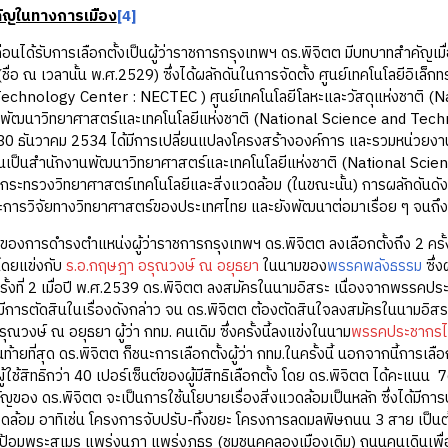
คัญในทางการเมือง
[4]
้รับการเลือกตั้งเป็นผู้ว่าราชการกรุงเทพฯ ดร.พิจิตต มีบทบาทสำคัญเมื่
ชื่อ ณ เวลานั้น พ.ศ.2529) ซึ่งได้ผลักดันในการจัดตั้ง ศูนย์เทคโนโลยีอิเล
chnology Center : NECTEC ) ศูนย์เทคโนโลยีโลหะและวัสดุแห่งชาติ (
พัฒนาวิทยาศาสตร์และเทคโนโลยีแห่งชาติ (National Science and Te
่ 30 ธันวาคม 2534 ได้มีการเปลี่ยนแปลงโครงสร้างองค์การ และรวมหน่วย
ึ้นเป็นสำนักงานพัฒนาวิทยาศาสตร์และเทคโนโลยีแห่งชาติ (National 
ดกระทรวงวิทยาศาสตร์เทคโนโลยีและสิ่งแวดล้อม (ในขณะนั้น) การผลักดันด
ะการวิจัยทางวิทยาศาสตร์ของประเทศไทย และยังพัฒนาต่อมาเรื่อย ๆ จนถึงป
รดำรงตำแหน่งผู้ว่าราชการกรุงเทพฯ ดร.พิจิตต ลงเลือกตั้งถึง 2 ครั้
 โดยแข่งกับ
ร.อ.กฤษฎา อรุณวงษ์ ณ อยุธยา
ในนามของ
พรรคพลังธรรม
ซึ่ง
ครั้งที่ 2 เมื่อปี พ.ศ.2539 ดร.พิจิตต ลงสมัครในนามอิสระ เนื่องจากพรรคป
มีการตัดสินในเรื่องดังกล่าว จน ดร.พิจิตต ต้องตัดสินใจลงสมัครในนามอิสระ
ณวงษ์ ณ อยุธยา ผู้ว่า กทม. คนเดิม ซึ่งครั้งนี้ลงแข่งในนาม
พรรคประชากร
ท้ายที่สุด ดร.พิจิตต ก็ชนะการเลือกตั้งผู้ว่า กทม.ในครั้งนี้ นอกจากนี้การเลือ
ีผู้ใช้สิทธิกว่า 40 เปอร์เซ็นต์ของผู้มีสิทธิเลือกตั้ง โดย ดร.พิจิตต ได้คะ
ัญของ ดร.พิจิตต จะเป็นการใช้นโยบายเรื่องสิ่งแวดล้อมเป็นหลัก ซึ่งได้มีก
งแวดล้อม อาทิเช่น โครงการจับปรับ-ทิ้งขยะ โครงการลดมลพิษถนน 3 สาย เป
ฟูป้อมพระสุเมรุ แพร่งนภา แพร่งภูธร (ชุมชนคูคลองเมืองเดิม) ถนนคนเดินเพ