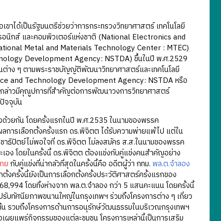
อเขาได้เป็นรัฐมนตรีช่วยว่าการกระทรวงวิทยาศาสตร์ เทคโนโลยี
็กทรอนิกส์ และคอมพิวเตอร์แห่งชาติ (National Electronics and
National Metal and Materials Technology Center : MTEC)
chnology Development Agency: NSTDA) ขึ้นในปี พ.ศ.2529
งานต่าง ๆ ตามพระราชบัญญัติพัฒนาวิทยาศาสตร์และเทคโนโลยี
Science and Technology Development Agency: NSTDA หรือ
ังกล่าวมีคุณูปการที่สำคัญต่อการพัฒนาวงการวิทยาศาสตร์
ัจจุบัน
งด้วยกัน โดยครั้งแรกในปี พ.ศ.2535 ในนามของพรรค
ผลการเลือกตั้งครั้งแรก ดร.พิจิตต ได้รับความพ่ายแพ้ไป แต่ใน
ระชาธิปัตย์ไม่พอใจที่ ดร.พิจิตต ไม่ลงสมัคร ส.ส.ในนามของพรรค
เอง โดยในครั้งนี้ ดร.พิจิตต ต้องแข่งกับคู่แข่งคนสำคัญอย่าง
ไทย
กับคู่แข่งที่น่ากลัวที่สุดในครั้งนี้คือ อดีตผู้ว่า กทม.
พล.ต.จำลอง
กตั้งครั้งนี้ยังเป็นการเลือกตั้งครั้งประวัติศาสตร์ครั้งแรกของ
แนน 768,994 โดยทิ้งห่างจาก พล.ต.จำลอง กว่า 5 แสนคะแนน โดยครั้งนี้
ารปรับทัศนียภาพขนานใหญ่ในกรุงเทพฯ ร่วมถึงโครงการต่าง ๆ เกี่ยว
็นต้น รวมถึงโครงการด้านการอนุรักษ์วัฒนธรรมในบริเวณกรุงเทพฯ
ื่อเผยแพร่กิจกรรมของแต่ละชุมชน โครงการเหล่านี้เป็นการเสริม