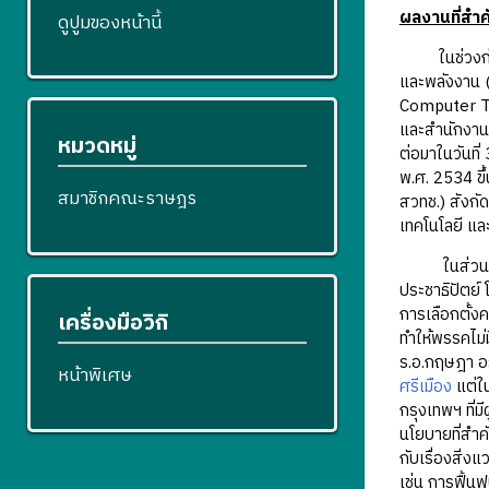
ผลงานที่สำ
ดูปูมของหน้านี้
ในช่วงก่อนได
และพลังงาน (
Computer Te
และสำนักงาน
หมวดหมู่
ต่อมาในวันที
พ.ศ. 2534 ข
สมาชิกคณะราษฎร
สวทช.) สังกั
เทคโนโลยี แล
ในส่วนของกา
ประชาธิปัตย์
การเลือกตั้ง
เครื่องมือวิกิ
ทำให้พรรคไม่
ร.อ.กฤษฎา อรุ
หน้าพิเศษ
ศรีเมือง
แต่ใน
กรุงเทพฯ ที่ม
นโยบายที่สำค
กับเรื่องสิ่
เช่น การฟื้น