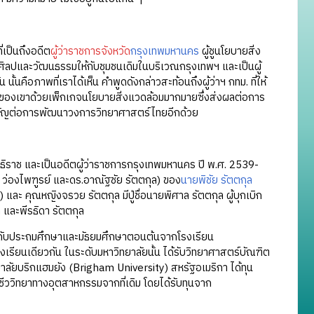
เป็นถึงอดีต
ผู้ว่าราชการจังหวัด
กรุงเทพมหานคร
ผู้ชูนโยบายสิ่ง
ูศิลปและวัฒนธรรมให้กับชุมชนเดิมในบริเวณกรุงเทพฯ และเป็นผู้
ั้นคือภาพที่เราได้เห็น คำพูดดังกล่าวสะท้อนถึงผู้ว่าฯ กทม. ที่ให้
ยของเขาด้วยเพ็กเกจนโยบายสิ่งแวดล้อมมากมายซึ่งส่งผลต่อการ
ำคัญต่อการพัฒนาวงการวิทยาศาสตร์ไทยอีกด้วย
ิราช และเป็นอดีตผู้ว่าราชการกรุงเทพมหานคร ปี พ.ศ. 2539-
 ว่องไพฑูรย์ และดร.อาณัฐชัย รัตตกุล) ของ
นายพิชัย รัตตกุล
ละ คุณหญิงจรวย รัตตกุล มีปู่ชื่อนายพิศาล รัตตกุล ผู้บุกเบิก
 และพีรธิดา รัตตกุล
ับประถมศึกษาและมัธยมศึกษาตอนต้นจากโรงเรียน
ียนเดียวกัน ในระดับมหาวิทยาลัยนั้น ได้รับวิทยาศาสตร์บัณฑิต
ลัยบริกแฮมยัง (Brigham University) สหรัฐอเมริกา ได้ทุน
าทางอุตสาหกรรมจากที่เดิม โดยได้รับทุนจาก