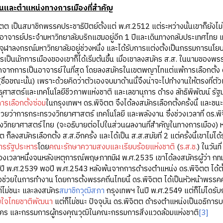
านและตำแหน่งทางการเมืองที่สำคัญ
ป็นสมาชิกพรรคประชาธิปัตย์ตั้งแต่ พ.ศ.2512 แต่ระหว่างนั้นเขาก็ยัง
นอาจารย์ประจำมหาวิทยาลัยบริกแฮมอยู่อีก 1 ปีและเดินทางกลับประเทศไทย 
จุฬาลงกรณ์มหาวิทยาลัยอยู่ช่วงหนึ่ง และได้รับการแต่งตั้งเป็นกรรมการนโย
ป็นนักการเมืองของเขาก็ได้เริ่มต้นขึ้น เมื่อเขาลงสมัคร ส.ส. ในนามของพ
จากการเป็นอาจารย์ในที่สุด โดยลงสมัครในเขตพญาไทแต่แพ้การเลือกตั้ง 
ชื่อขณะนั้น) เพราะด้วยคิดว่าตัวเองจบมาด้านนี้จึงน่าจะไปทำงานให้ตรงที่ต
ุศาสตร์และเทคโนโลยีชีวภาพแห่งชาติ และเลขานุการ ดำรง ลัทธิพิพัฒน์ รั
ารเลือกตั้งซ่อม
ในกรุงเทพฯ ดร.พิจิตต จึงได้ลงสมัครเลือกตั้งครั้งนี้ และชนะ
ช่วยว่าการกระทรวงวิทยาศาสตร์ เทคโนโลยี และพลังงาน ซึ่งช่วงเวลาที่ ดร.พ
างวิทยาศาสตร์ไทย (จะอธิบายต่อไปในส่วนผลงานที่สำคัญในทางการเมือง) ห
ต ก็ลงสมัครเลือกตั้ง ส.ส.อีกครั้ง และได้เป็น ส.ส.สมัยที่ 2 แต่ครั้งนี้เขา
ารรัฐประหาร
โดย
คณะรักษาความสงบและเรียบร้อยแห่งชาติ
(
ร.ส.ช.
) ในวันที
วงเวลาหนึ่งจนหลังเหตุการณ์พฤษภาทมิฬ พ.ศ.2535 เขาได้ลงสมัครผู้ว่า กทม.
มื่อปี พ.ศ.2539 พอปี พ.ศ.2543 หลังพ้นจากการดำรงตำแหน่ง ดร.พิจิตต ได้ตั
พื่อช่วยในการทำงาน โดยการตั้งพรรคถิ่นไทยนี้ ดร.พิจิตต ได้เป็นหัวหน้าพรรคคน
่ไม่ชนะ และลงสมัคร
สมาชิกวุฒิสภา
กรุงเทพฯ ในปี พ.ศ.2549 แต่ก็ไม่ไดรับก
ใจไทยชาติพัฒนา
แต่ก็ไม่ชนะ ปัจจุบัน ดร.พิจิตต ดำรงตำแหน่งเป็นอธิการ
คร และกรรมการผู้ทรงคุณวุฒิในคณะกรรมการสิ่งแวดล้อมแห่งชาติ
[3]