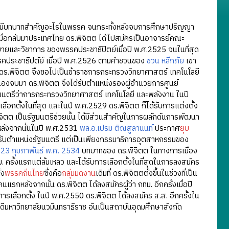
ไม่มีบทบาทสำคัญอะไรในพรรค จนกระทั้งหลังจบการศึกษาปริญญา
เมื่อกลับมาประเทศไทย ดร.พิจิตต ได้ไปสมัครเป็นอาจารย์คณะ
บายและวิชาการ ของพรรคประชาธิปัตย์เมื่อปี พ.ศ.2525 จนในที่สุด
รรคประชาธิปตัย์ เมื่อปี พ.ศ.2526 ตามคำชวนของ
ชวน หลีกภัย
เขา
ดร.พิจิตต จึงขอไปเป็นข้าราชการกระทรวงวิทยาศาสตร์ เทคโนโลยี
ัวเองจบมา ดร.พิจิตต จึงได้รับตำแหน่งรองผู้อำนวยการศูนย์
ฐมนตรีว่าการกระทรวงวิทยาศาสตร์ เทคโนโลยี และพลังงาน ในปี
เลือกตั้งในที่สุด และในปี พ.ศ.2529 ดร.พิจิตต ก็ได้รับการแต่งตั้ง
ิจิตต เป็นรัฐมนตรีช่วยนั้น ได้มีส่วนสำคัญในการผลักดันการพัฒนา
ลังจากนั้นในปี พ.ศ.2531
พล.อ.เปรม ติณสูลานนท์
ประกาศ
ยุบ
ไม่ได้รับตำแหน่งรัฐมนตรี แต่เป็นเพียงกรรมาธิการอุตสาหกรรมของ
่
23 กุมภาพันธ์ พ.ศ. 2534
บทบาทของ ดร.พิจิตต ในทางการเมือง
 ครั้งแรกแต่ล้มเหลว และได้รับการเลือกตั้งในที่สุดในการลงสมัคร
้ง
พรรคถิ่นไทย
ซึ่งคือ
กลุ่มมดงาน
เดิมที่ ดร.พิจิตตตั้งขึ้นในช่วงที่เป็น
แรกหลังจากนั้น ดร.พิจิตต ได้ลงสมัครผู้ว่า กทม. อีกครั้งเมื่อปี
ารเลือกตั้ง ในปี พ.ศ.2550 ดร.พิจิตต ได้ลงสมัคร ส.ส. อีกครั้งใน
บดีมหาวิทยาลัยนวมินทราธิราช อันเป็นสถาบันอุดมศึกษาสังกัด