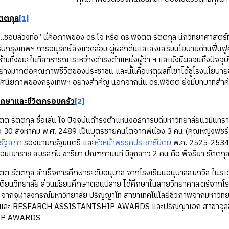
ัตตกุล
[1]
ล้วงท่อ” นี้คือภาพของ ดร.โจ หรือ ดร.พิจิตต รัตตกุล นักวิทยาศาสตร์ที่
บกรุงเทพฯ การอนุรักษ์สิ่งแวดล้อม ผู้ผลักดันและส่งเสริมนโยบายด้านฟื้นฟ
ห้ามทิ้งขยะในที่สาธารณะระหว่างดำรงตำแหน่งผู้ว่า ฯ และยังมีผลจนถึงปัจจุบัน น
างมากต่อคุณภาพชีวิตของประชาชน และนั้นคือเหตุผลที่เขาได้ชูโรงนโยบา
ทัศนียภาพของกรุงเทพฯ อย่างสำคัญ นอกจากนั้น ดร.พิจิตต ยังมีบทบาทส
ึกษาและชีวิตครอบครัว
[2]
ตตกุล ชื่อเล่น โจ ปัจจุบันดำรงตำแหน่งอธิการบดีมหาวิทยาลัยนวมินทราธ
่อ 30 สิงหาคม พ.ศ. 2489 เป็นบุตรชายคนโตจากพี่น้อง 3 คน (คุณหญิงพัชรี
รัฐสภา
รองนายกรัฐมนตรี และ
หัวหน้าพรรค
ประชาธิปัตย์
พ.ศ. 2525-2534) แ
มเยาราช สมรสกับ ชารียา ปิณฑกานนท์ มีลูกสาว 2 คน คือ พิจริยา รัตตกุล
ัตตกุล สำเร็จการศึกษาระดับอนุบาล จากโรงเรียนอนุบาลสมถวิล ในระด
ตียนวิทยาลัย ส่วนมัธยมศึกษาตอนปลาย ได้ศึกษาในสายวิทยาศาสตร์จากโรงเร
 จากจุฬาลงกรณ์มหาวิทยาลัย ปริญญาโท สาขาเทคโนโลยีชีวภาพจากมหาวิทยา
ละ RESEARCH ASSISTANTSHIP AWARDS และปริญญาเอก สาขาจุลชีววิทย
IP AWARDS