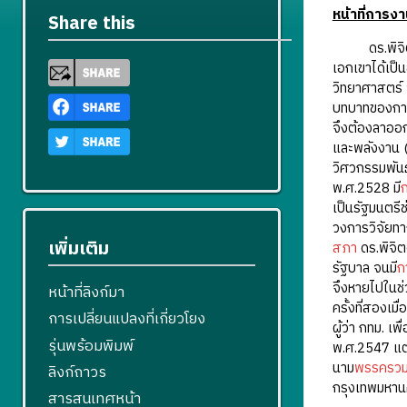
หน้าที่การง
Share this
ดร.พิจิตต เ
เอกเขาได้เป็
วิทยาศาสตร์ 
บทบาทของการเ
จึงต้องลาออก
และพลังงาน (
วิศวกรรมพันธ
พ.ศ.2528 มี
ก
เป็นรัฐมนตรี
วงการวิจัยท
เพิ่มเติม
สภา
ดร.พิจิต
รัฐบาล จนมี
ก
จึงหายไปในช่
หน้าที่ลิงก์มา
ครั้งที่สองเ
การเปลี่ยนแปลงที่เกี่ยวโยง
ผู้ว่า กทม. เ
รุ่นพร้อมพิมพ์
พ.ศ.2547 แต
นาม
พรรครวม
ลิงก์ถาวร
กรุงเทพมหาน
สารสนเทศหน้า