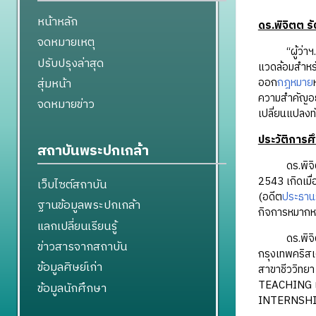
หน้าหลัก
ดร.พิจิตต ร
จดหมายเหตุ
“ผู้ว่าฯ…ชอบ
ปรับปรุงล่าสุด
แวดล้อมสำหรั
ออก
กฎหมาย
สุ่มหน้า
ความสำคัญอย่
จดหมายข่าว
เปลี่ยนแปลง
ประวัติการศ
สถาบันพระปกเกล้า
ดร.พิจิตต รั
2543 เกิดเมื
เว็บไซต์สถาบัน
(อดีต
ประธาน
ฐานข้อมูลพระปกเกล้า
กิจการหมากหอ
แลกเปลี่ยนเรียนรู้
ดร.พิจิตต ร
ข่าวสารจากสถาบัน
กรุงเทพคริสเ
ข้อมูลศิษย์เก่า
สาขาชีววิทยา
TEACHING แ
ข้อมูลนักศึกษา
INTERNSH