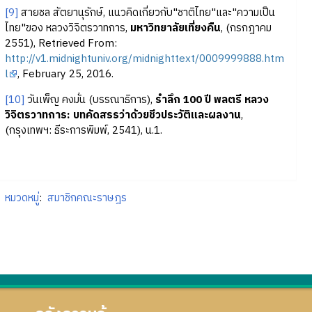
[9]
สายชล สัตยานุรักษ์, แนวคิดเกี่ยวกับ"ชาติไทย"และ"ความเป็น
ไทย"ของ หลวงวิจิตรวาทการ,
มหาวิทยาลัยเที่ยงคืน
, (กรกฎาคม
2551), Retrieved From:
http://v1.midnightuniv.org/midnighttext/0009999888.htm
l
, February 25, 2016.
[10]
วันเพ็ญ คงมั่น (บรรณาธิการ),
รำลึก 100 ปี พลตรี หลวง
วิจิตรวาทการ: บทคัดสรรว่าด้วยชีวประวัติและผลงาน
,
(กรุงเทพฯ: ธีระการพิมพ์, 2541), น.1.
หมวดหมู่
:
สมาชิกคณะราษฎร