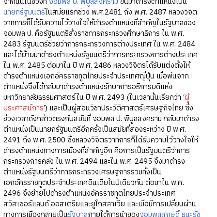
จากนั้นในช่วงที่
จอมพล ป. พิบูลสงคราม
ขึ้นมาดำรงตำแหน่งเป็น
นายกรัฐมนตรี
ในสมัยแรกช่วง พ.ศ.2481 ถึง พ.ศ. 2487 หลวงวิจิต
วาทการก็ได้รับความไว้วางใจให้ดำรงตำแหน่งที่สำคัญในรัฐบาลของ
จอมพล ป. คือรัฐมนตรีสั่งราชการกระทรวงศึกษาธิการ ใน พ.ศ.
2483 รัฐมนตรีช่วยว่าการกระทรวงการต่างประเทศ ใน พ.ศ. 2484
และได้ย้ายมาดำรงตำแหน่งรัฐมนตรีว่าการกระทรวงการต่างประเทศ
ใน พ.ศ. 2485 ต่อมาใน ปี พ.ศ. 2486 หลวงวิจิตรได้รับแต่งตั้งให้
ดำรงตำแหน่งเอกอัครราชทูตไทยประจำประเทศญี่ปุ่น เมื่อพ้นจาก
ตำแหน่งจึงได้กลับมาดำรงตำแหน่งรักษาการอธิการบดีแห่ง
มหาวิทยาลัยธรรมศาสตร์ใน ปี พ.ศ. 2493 (ในเวลานั้นเรียกว่า ‘
ผู้
ประศาสน์การ
’) และเป็นผู้สอนวิชาประวัติศาสตร์เศรษฐกิจไทย ซึ่ง
ช่วงเวลาดังกล่าวตรงกับสมัยที่ จอมพล ป. พิบูลสงคราม กลับมาดำรง
ตำแหน่งเป็นนายกรัฐมนตรีอีกครั้งเป็นสมัยที่สองระหว่าง ปี พ.ศ.
2491 ถึง พ.ศ. 2500 ซึ่งหลวงวิจิตรวาทการก็ได้รับความไว้วางใจให้
ดำรงตำแหน่งทางการเมืองที่สำคัญอีก คือการเป็นรัฐมนตรีว่าการ
กระทรวงการคลัง ใน พ.ศ. 2494 และใน พ.ศ. 2495 จึงมาดำรง
ตำแหน่งรัฐมนตรีว่าการกระทรวงเศรษฐการรวมทั้งเป็น
เอกอัครราชทูตประจำประเทศอินเดียในปีเดียวกัน ต่อมาใน พ.ศ.
2496 จึงย้ายไปดำรงตำแหน่งอัครราชทูตไทยประจำประเทศ
สวิสเซอร์แลนด์ ออสเตรียและยูโกสลาเวีย และเมื่อมีการเปลี่ยนผ่าน
ทางการเมืองกลายเป็น
รัฐบาล
ภายใต้การนำของ
จอมพลสฤษดิ์ ธนะรัช