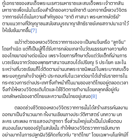
กู้เอกราชของสมเด็จพระนเรศวรมหาราชและสมเด็จพระเจ้าตากสิน
มหาราชเพื่อเน้นในเรื่องสำนึกของความรักชาติ นอกจากนี้หลวงวิจิตร
วาทการยังได้เน้นความสำคัญของ “ชาติ ศาสนา พระมหากษัตริย์”
ตามแนวทางที่ปัญญาชนสมัยสมบูรณาญาสิทธิราชย์เคยสถาปนาเอาไว้
ให้เข้มข้นมากขึ้น
[7]
แม้ว่าตัวของหลวงวิจิตรวาทการเองจะเป็นคนจีนหรือ “ลูกจีน”
โดยกำเนิด แต่ก็เป็นผู้ที่ได้รับการกล่อมเกลาในวัฒนธรรมทางความคิด
ของไทยมาอย่างต่อเนื่อง เพราะโดยการศึกษาตั้งแต่วัยเด็กที่ผ่านการ
บวชเรียนจากวัดของพุทธศาสนาจนสอบได้เปรียญ 5 ประโยค และใน
ระหว่างที่บวชเรียนก็ได้ติดตามอ่านบทพระราชนิพนธ์ในพระบาทสมเด็จ
พระมงกุฎเกล้าเจ้าอยู่หัว ประกอบกับในเวลาต่อมาได้เข้ารับราชการใน
กระทรวงการต่างประเทศซึ่งทำหน้าที่ในนามของชาติไทยอยู่ตลอดเวลา
จึงทำให้หลวงวิจิตรเติบโตและใช้ชีวิตการทำงานโดยคลุกคลีอยู่กับ
เอกลักษณ์ของชาติไทยและความเป็นไทยอยู่เสมอ
[8]
ตลอดช่วงชีวิตของหลวงวิจิตรวาทการนั้นได้สร้างสรรค์ผลงาน
ออกมาเป็นจำนวนมาก ทั้งงานเขียนทางประวัติศาสตร์ บทความ บท
ละคร บทเพลง การแสดงปาฐกถา ซึ่งส่วนใหญ่แล้วเป็นไปเพื่อตอบ
สนองนโยบายของรัฐในสมัยนั้น ทำให้หลวงวิจิตรวาทการมีบทบาท
อย่างมากในการปลูกฝังวิธีคิดเกี่ยวกับ “ชาติไทย” โดยเฉพาะมโนทัศน์ที่