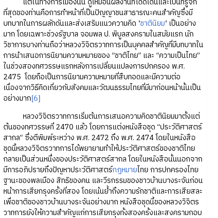
แต่ในทางการเมืองนั้น ดูเหมือนผลงานที่โดดเด่นและเป็นที่รู้จัก
ที่สุดของท่านคือการทำหน้าที่เป็นปัญญาชนสาธารณะคนสำคัญซึ่งมี
บทบาทในการผลักดันและส่งเสริมแนวความคิด '
ชาตินิยม
' เป็นอย่าง
มาก โดยเฉพาะช่วงรัฐบาล จอมพล ป. พิบูลสงครามในสมัยแรก นัก
วิชาการบางท่านถือว่าหลวงวิจิตรวาทการเป็นบุคคลสำคัญที่มีบทบาทใน
การนำเสนอการนิยามความหมายของ “ชาติไทย” และ “ความเป็นไทย”
ในช่วงสองทศวรรษแรกหลังการเปลี่ยนแปลงการปกครอง พ.ศ.
2475 โดยถือเป็นการนิยามความหมายที่สืบทอดและมีความต่อ
เนื่องจากวิธีคิดเกี่ยวกับสังคมและวัฒนธรรมไทยที่มีมาก่อนหน้านั้นเป็น
อย่างมาก
[6]
หลวงวิจิตรวาทการเริ่มต้นการเสนอความคิดชาตินิยมมาตั้งแต่
ต้นของทศวรรษที่ 2470 แล้ว โดยการแต่งหนังสือชุด “ประวัติศาสตร์
สากล” ซึ่งตีพิมพ์ระหว่าง พ.ศ. 2472 ถึง พ.ศ. 2474 โดยในหนังสือ
ชุดนี้หลวงวิจิตรวาทการได้พยายามทำให้ประวัติศาสตร์ของชาติไทย
กลายเป็นส่วนหนึ่งของประวัติศาสตร์สากล โดยในหนังสือนั้นนอกจาก
มีการอภิปรายถึงปัญหาประวัติศาสตร์
กฎหมาย
ไทย การปกครองไทย
ฐานะของพลเมือง สิทธิของคน และวีรกรรมของชาวบ้านบางระจันก่อน
หน้าการเสียกรุงครั้งที่สอง โดยเน้นย้ำถึงความรักชาติและการเสียสละ
เพื่อชาติของชาวบ้านบางระจันอย่างมาก หนังสือชุดนี้ของหลวงวิจิตร
วาทการยังให้ความสำคัญแก่การเสียกรุงทั้งสองครั้งและสงครามกอบ