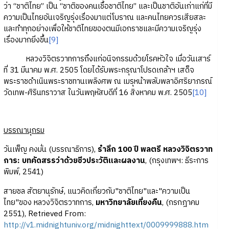
ว่า “ชาติไทย” เป็น “ชาติของคนเชื้อชาติไทย” และเป็นชาติอันเก่าแก่ที่มี
ความเป็นไทยอันเจริญรุ่งเรื่องมาแต่โบราณ และคนไทยควรเสียสละ
และทำทุกอย่างเพื่อให้ชาติไทยของตนมีเอกราชและมีความเจริญรุ่ง
เรื่องมากยิ่งขึ้น
[9]
หลวงวิจิตรวาทการถึงแก่อนิจกรรมด้วยโรคหัวใจ เมื่อวันเสาร์
ที่ 31 มีนาคม พ.ศ. 2505 โดยได้รับพระกรุณาโปรดเกล้าฯ เสด็จ
พระราชดำเนินพระราชทานเพลิงศพ ณ เมรุหน้าพลับพลาอิศริยาภรณ์
วัดเทพ-ศิรินทราวาส ในวันพฤหัสบดีที่ 16 สิงหาคม พ.ศ. 2505
[10]
บรรณานุกรม
วันเพ็ญ คงมั่น (บรรณาธิการ),
รำลึก 100 ปี พลตรี หลวงวิจิตรวาท
การ: บทคัดสรรว่าด้วยชีวประวัติและผลงาน
, (กรุงเทพฯ: ธีระการ
พิมพ์, 2541)
สายชล สัตยานุรักษ์, แนวคิดเกี่ยวกับ"ชาติไทย"และ"ความเป็น
ไทย"ของ หลวงวิจิตรวาทการ,
มหาวิทยาลัยเที่ยงคืน
, (กรกฎาคม
2551), Retrieved From:
http://v1.midnightuniv.org/midnighttext/0009999888.htm