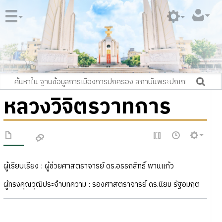
หลวงวิจิตรวาทการ
ผู้เรียบเรียง : ผู้ช่วยศาสตราจารย์ ดร.อรรถสิทธิ์ พานแก้ว
ผู้ทรงคุณวุฒิประจำบทความ : รองศาสตราจารย์ ดร.นิยม รัฐอมฤต