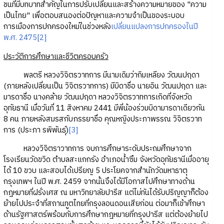
ชนที่มีบทบาทสำคัญในการปรับเปลี่ยนและสร้างความหมายของ "ความ
เป็นไทย" เพื่อตอบสนองต่อปัญหาและความจำเป็นของระบอบ
การเมืองการปกครองใหม่ในช่วงหลัง
เปลี่ยนแปลงการปกครองในปี
พ.ศ. 2475
[2]
ประวัติการศึกษาและชีวิตครอบครัว
พลตรี หลวงวิจิตรวาทการ มีนามเดิมว่ากิมเหลียง วัฒนปฤดา
(ภายหลังเปลี่ยนเป็น วิจิตรวาทการ) มีบิดาชื่อ นายอิน วัฒนปฤดา และ
มารดาชื่อ นางคล้าย วัฒนปฤดา หลวงวิจิตรวาทการเกิดที่จังหวัด
อุทัยธานี เมื่อวันที่ 11 สิงหาคม 2441 มีพี่น้องร่วมบิดามารดาเดียวกัน
8 คน ภายหลังสมรสกับภรรยาชื่อ คุณหญิงประภาพรรณ วิจิตรวาท
การ (ประภา รพิพันธุ์)
[3]
หลวงวิจิตราวาทการ จบการศึกษาระดับประถมศึกษาจาก
โรงเรียนวัดขวิด ตำบลสะแกกรัง อำเภอน้ำซึม จังหวัดอุทัยธานีเมื่ออายุ
ได้ 10 ขวบ และสอบได้เปรียญ 5 ประโยคจากสำนักวัดมหาธาตุ
กรุงเทพฯ ในปี พ.ศ. 2459 จากนั้นจึงได้มีโอกาสไปศึกษาทางด้าน
กฎหมายที่ฝรั่งเศส ณ มหาวิทยาลัยปารีส แต่ไม่ทันได้รับปริญญาก็ต้อง
ย้ายไปประจำที่สถานทูตไทยที่กรุงลอนดอนเสียก่อน ต่อมาก็เข้าศึกษา
ด้านรัฐศาสตร์พร้อมกับการศึกษากฎหมายที่กรุงปารีส แต่ต้องย้ายไป