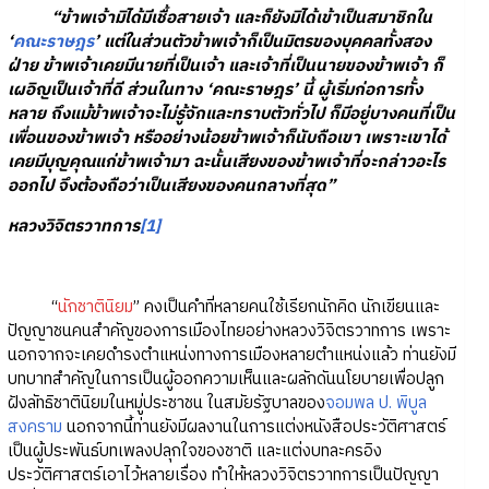
“ข้าพเจ้ามิได้มีเชื้อสายเจ้า และก็ยังมิได้เข้าเป็นสมาชิกใน
‘
คณะราษฎร
’ แต่ในส่วนตัวข้าพเจ้าก็เป็นมิตรของบุคคลทั้งสอง
ฝ่าย ข้าพเจ้าเคยมีนายที่เป็นเจ้า และเจ้าที่เป็นนายของข้าพเจ้า ก็
เผอิญเป็นเจ้าที่ดี ส่วนในทาง ‘คณะราษฎร’ นี้ ผู้เริ่มก่อการทั้ง
หลาย ถึงแม้ข้าพเจ้าจะไม่รู้จักและทราบตัวทั่วไป ก็มีอยู่บางคนที่เป็น
เพื่อนของข้าพเจ้า หรืออย่างน้อยข้าพเจ้าก็นับถือเขา เพราะเขาได้
เคยมีบุญคุณแก่ข้าพเจ้ามา ฉะนั้นเสียงของข้าพเจ้าที่จะกล่าวอะไร
ออกไป จึงต้องถือว่าเป็นเสียงของคนกลางที่สุด”
หลวงวิจิตรวาทการ
[1]
“
นักชาตินิยม
” คงเป็นคำที่หลายคนใช้เรียกนักคิด นักเขียนและ
ปัญญาชนคนสำคัญของการเมืองไทยอย่างหลวงวิจิตรวาทการ เพราะ
นอกจากจะเคยดำรงตำแหน่งทางการเมืองหลายตำแหน่งแล้ว ท่านยังมี
บทบาทสำคัญในการเป็นผู้ออกความเห็นและผลักดันนโยบายเพื่อปลูก
ฝังลัทธิชาตินิยมในหมู่ประชาชน ในสมัยรัฐบาลของ
จอมพล ป. พิบูล
สงคราม
นอกจากนี้ท่านยังมีผลงานในการแต่งหนังสือประวัติศาสตร์
เป็นผู้ประพันธ์บทเพลงปลุกใจของชาติ และแต่งบทละครอิง
ประวัติศาสตร์เอาไว้หลายเรื่อง ทำให้หลวงวิจิตรวาทการเป็นปัญญา