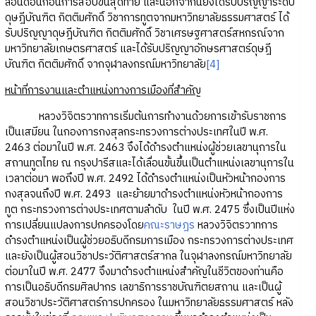
ลอนดอนก่อนการสอบขั้นสุดท้าย และนอกจากนี้ยังได้รับปริญญาระดับ
ดุษฎีบัณฑิต กิตติมศักดิ์ วิชาการทูตจากมหาวิทยาลัยธรรมศาสตร์ ได้
รับปริญญาดุษฎีบัณฑิต กิตติมศักดิ์ วิชาเศรษฐศาสตร์สหกรณ์จาก
มหาวิทยาลัยเกษตรศาสตร์ และได้รับปริญญาอักษรศาสตร์ดุษฎี
บัณฑิต กิตติมศักดิ์ จากจุฬาลงกรณ์มหาวิทยาลัย
[4]
หน้าที่การงานและตำแหน่งทางการเมืองที่สำคัญ
หลวงวิจิตรวาทการเริ่มต้นการทำงานด้วยการเข้ารับราชการ
เป็นเสมียน ในกองการกงสุลกระทรวงการต่างประเทศในปี พ.ศ.
2463 ต่อมาในปี พ.ศ. 2463 จึงได้ดำรงตำแหน่งผู้ช่วยเลขานุการใน
สถานทูตไทย ณ กรุงปารีสและได้เลื่อนขั้นขึ้นเป็นตำแหน่งเลขานุการใน
เวลาต่อมา พอถึงปี พ.ศ. 2492 ได้ดำรงตำแหน่งเป็นหัวหน้ากองการ
กงสุลจนถึงปี พ.ศ. 2493 และย้ายมาดำรงตำแหน่งหัวหน้ากองการ
ทูต กระทรวงการต่างประเทศตามลำดับ ในปี พ.ศ. 2475 ซึ่งเป็นปีแห่ง
การเปลี่ยนแปลงการปกครองโดย
คณะราษฎร
หลวงวิจิตรวาทการ
ดำรงตำแหน่งเป็นผู้ช่วยอธิบดีกรมการเมือง กระทรวงการต่างประเทศ
และยังเป็นผู้สอนวิชาประวัติศาสตร์สากล ในจุฬาลงกรณ์มหาวิทยาลัย
ต่อมาในปี พ.ศ. 2477 จึงมาดำรงตำแหน่งสำคัญในชีวิตของท่านคือ
การเป็นอธิบดีกรมศิลปากร เลขาธิการราชบัณฑิตยสถาน และเป็นผู้
สอนวิชาประวัติศาสตร์การปกครอง ในมหาวิทยาลัยธรรมศาสตร์ หลัง