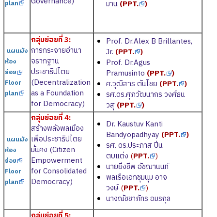
Governance)
มาน
(
PPT.
)
plan
กลุ่มย่อยที่ 3:
Prof. Dr.Alex B Brillantes,
การกระจายอำนา
แผนผัง
Jr.
(
PPT.
)
จรากฐาน
ห้อง
Prof. Dr.Agus
ประชาธิปไตย
ย่อย
Pramusinto
(
PPT.
)
(Decentralization
Floor
ศ.วุฒิสาร ตันไชย
(
PPT.
)
as a Foundation
plan
รศ.ดร.ศุภวัฒนากร วงศ์ธน
for Democracy)
วสุ
(
PPT.
)
กลุ่มย่อยที่ 4:
Dr. Kaustuv Kanti
สร้างพลังพลเมือง
Bandyopadhyay
(
PPT.
)
เพื่อประชาธิปไตย
แผนผัง
รศ. ดร.ประภาส ปิ่น
มั่นคง (Citizen
ห้อง
ตบแต่ง
(
PPT.
)
Empowerment
ย่อย
นายยิ่งชีพ อัชฌานนท์
for Consolidated
Floor
พลเรือเอกชุมนุม อาจ
Democracy)
plan
วงษ์
(
PPT.
)
นางณัชชาภัทร อมรกุล
กลุ่มย่อยที่ 5: