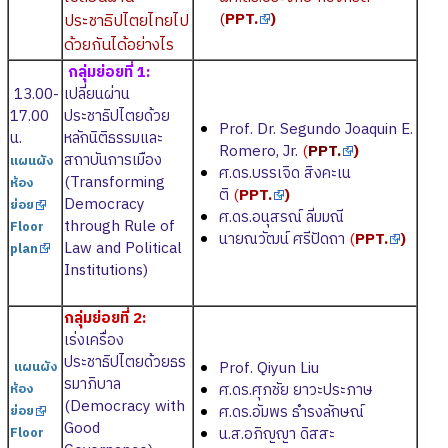
(
PPT.
)
ประชาธิปไตยไทยไป
ด้วยกันได้อย่างไร
กลุ่มย่อยที่ 1:
13.00-
เปลี่ยนผ่าน
17.00
ประชาธิปไตยด้วย
Prof. Dr. Segundo Joaquin E.
น.
หลักนิติธรรมและ
Romero, Jr.
(
PPT.
)
สถาบันการเมือง
แผนผัง
ศ.ดร.บรรเจิด สิงคะเน
(Transforming
ห้อง
ติ
(
PPT.
)
Democracy
ย่อย
ศ.ดร.อนุสรณ์ ลิ่มมณี
through Rule of
Floor
นายณวัฒน์ ศรีปัดถา
(
PPT.
)
Law and Political
plan
Institutions)
กลุ่มย่อยที่ 2:
เร่งเครื่อง
ประชาธิปไตยด้วยธร
Prof. Qiyun Liu
แผนผัง
รมาภิบาล
ศ.ดร.ศุภชัย ยาวะประภาษ
ห้อง
(Democracy with
ศ.ดร.อัมพร ธำรงลักษณ์
ย่อย
Good
น.ส.อภิญญา ดิสสะ
Floor