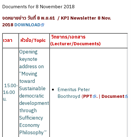
Documents for 8 November 2018
จดหมายข่าว วันที่ 8 พ.ย.61 / KPI Newsletter 8 Nov.
2018
DOWNLOAD
วิทยากร/เอกสาร
เวลา
หัวข้อ/Topic
(Lecturer/Documents)
Opening
keynote
address on
“Moving
toward
15.00-
Sustainable
Emeritus Peter
16.00
democratic
Boothroyd
(
PPT
.
|
Document
)
น.
development
through
Sufficiency
Economy
Philosophy”