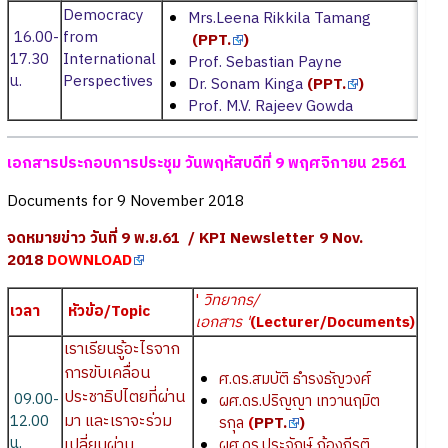
Democracy
Mrs.Leena Rikkila Tamang
16.00-
from
(
PPT.
)
17.30
International
Prof. Sebastian Payne
น.
Perspectives
Dr. Sonam Kinga
(
PPT.
)
Prof. M.V. Rajeev Gowda
เอกสารประกอบการประชุม วันพฤหัสบดีที่ 9 พฤศจิกายน 2561
Documents for 9 November 2018
จดหมายข่าว วันที่ 9 พ.ย.61 / KPI Newsletter 9 Nov.
2018
DOWNLOAD
'
วิทยากร/
เวลา
หัวข้อ/Topic
เอกสาร '
(Lecturer/Documents)
เราเรียนรู้อะไรจาก
การขับเคลื่อน
ศ.ดร.สมบัติ ธำรงธัญวงศ์
ประชาธิปไตยที่ผ่าน
09.00-
ผศ.ดร.ปริญญา เทวานฤมิต
มา และเราจะร่วม
12.00
รกุล
(
PPT.
)
น.
เปลี่ยนผ่าน
ผศ.ดร.ประจักษ์ ก้องกีรติ