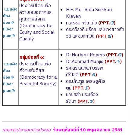
ประชาธิปไตยเพื่อ
H.E. Mrs. Satu Suikkari-
แผนผัง
ความเสมอภาคและ
Kleven
ห้อง
คุณภาพสังคม
ศ.สุริชัย หวันแก้ว
(
PPT.
)
ย่อย
(Democracy for
ดร.ถวิลวดี บุรีกุล และนางสาวรัช
Floor
Equity and Social
วดี แสงมหะหมัด
(
PPT.
)
plan
Quality
Dr.Norbert Ropers
(
PPT.
)
กลุ่มย่อยที่ 6:
Dr.Achmad Munjid
(
PPT.
)
ประชาธิปไตยเพื่อ
แผนผัง
รศ.ดร.ฉันทนา บรรพ
สังคมสันติสุข
ห้อง
ศิริโชติ
(
PPT.
)
(Democracy for a
ย่อย
ดร.บัณฑูร เศรษฐศิโร
Peaceful Society)
Floor
ตม์
(
PPT.
)
plan
นายชลัท ประเทือง
รัตนา
(
PPT.
)
เอกสารประกอบการประชุม
'
วันพฤหัสบดีที่ 10 พฤศจิกายน 2561