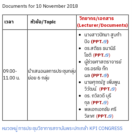
Documents for 10 November 2018
วิทยากร/เอกสาร
เวลา
หัวข้อ/Topic
(Lecturer/Documents)
นางสาวปัทมา สูบกำ
ปัง
(
PPT.
)
ดร.สติธร ธนานิธิ
โชติ
(
PPT.
)
ผู้ช่วยศาสตราจารย์
ดร.อรทัย ก๊ก
09.00-
นำเสนอผลการประชุมกลุ่ม
ผล
(
PPT.
)
11.00 น.
ย่อย 6 กลุ่ม
นายศุภณัฐ เพิ่มพูน
วิวัฒน์
(
PPT.
)
ดร. ถวิลวดี บุรี
กุล
(
PPT.
)
พลเอกเอกชัย ศรี
วิลาศ
(
PPT.
)
หมวดหมู่:การประชุมวิชาการสถาบันพระปกเกล้า KPI CONGRESS