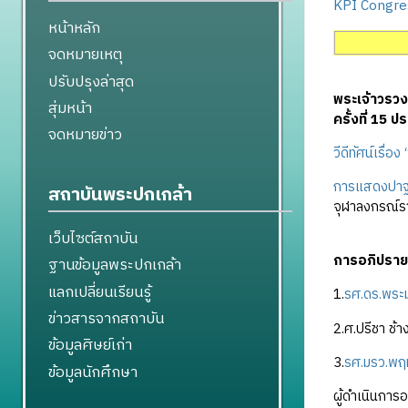
KPI Congre
หน้าหลัก
จดหมายเหตุ
ปรับปรุงล่าสุด
พระเจ้าวรวง
สุ่มหน้า
ครั้งที่ 15 
จดหมายข่าว
วีดีทัศน์เรื่อ
การแสดงปาฐก
สถาบันพระปกเกล้า
จุฬาลงกรณ์ร
เว็บไซต์สถาบัน
การอภิปราย
ฐานข้อมูลพระปกเกล้า
แลกเปลี่ยนเรียนรู้
1.
รศ.ดร.พระ
ข่าวสารจากสถาบัน
2.ศ.ปรีชา ช้า
ข้อมูลศิษย์เก่า
3.
รศ.มรว.พฤ
ข้อมูลนักศึกษา
ผู้ดำเนินการ