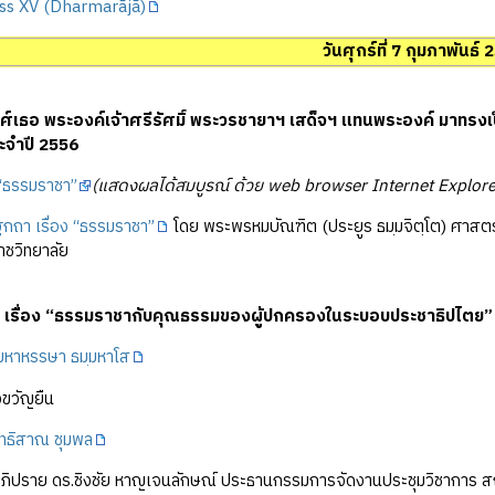
ss XV (Dharmarãjã)
วันศุกร์ที่ 7 กุมภาพันธ์
ศ์เธอ พระองค์เจ้าศรีรัศมิ์ พระวรชายาฯ เสด็จฯ แทนพระองค์ มาทรง
ประจำปี 2556
ง “ธรรมราชา”
(แสดงผลได้สมบูรณ์ ด้วย web browser Internet Explorer 
ถา เรื่อง “ธรรมราชา”
โดย พระพรหมบัณฑิต (ประยูร ธมฺมจิตฺโต) ศาสตรา
าชวิทยาลัย
 เรื่อง “ธรรมราชากับคุณธรรมของผู้ปกครองในระบอบประชาธิปไตย”
มหาหรรษา ธมฺมหาโส
งขวัญยืน
ทธิสาณ ชุมพล
อภิปราย ดร.ชิงชัย หาญเจนลักษณ์ ประธานกรรมการจัดงานประชุมวิชาการ สถา