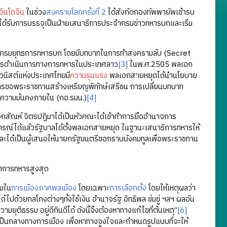
ินโดจีน
ในช่วง
สงครามโลกครั้งที่ 2
ได้สังกัดกองทัพพายัพเข้ารบ
้รับการบรรจุเป็นฝ่ายเสนาธิการประจำกรมข่าวทหารบกและเริ่ม
ประจำกรมยุทธการทหารบก โดยมีบทบาทในการทำสงครามลับ (Secret
บการดำเนินการทางการทหารในประเทศลาว
[3]
ในพ.ศ.2505 พลเอก
วนิสต์แห่งประเทศไทยมี
ความรุนแรง
พลเอกสายหยุดได้นำนโยบาย
 การขอพระราชทานสร้างเหรียญพิทักษ์เสรีชน การเปลี่ยนบทบาท
วามมั่นคงภายใน (กอ.รมน.)
[4]
กสัณห์ จิตรปฏิมาได้เป็นหัวคณะได้เข้าทำการยึดอำนาจการ
ารณ์ได้แล้วรัฐบาลได้ตั้งพลเอกสายหยุด ในฐานะเสนาธิการทหารให้
ด้เป็นผู้เสนอให้นายกรัฐมนตรีขอกราบบังคมทูลเพื่อพระราชทาน
าการทหารสูงสุด
วมใน
การเมืองภาคพลเมือง
โดยเฉพาะ
การเลือกตั้ง
โดยให้เหตุผลว่า
ไปด้วยกลโกงต่างๆทั้งใช้เงิน อำนาจรัฐ อิทธิพล ข่มขู่ ฯลฯ ผลอัน
ิธรรม อยู่ดีกินดีได้ ดังนี้จึงต้องหาทางแก้ไขที่ต้นเหตุ”
[6]
ที่เป็นกลางทางการเมือง เพื่อหาทางจูงใจและกำหนดรูปแบบที่จะให้