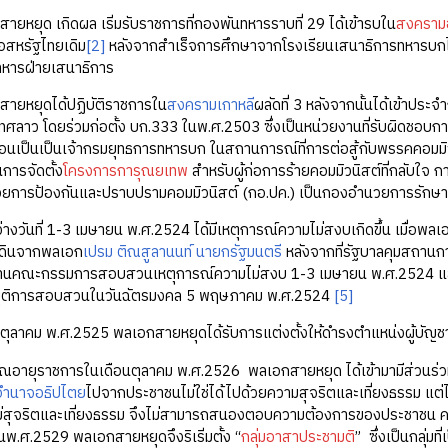
ายหยุด เกิดผล เริ่มรับราชการที่กองพันทหารราบที่ 29 ได้เข้ารบใน
สงครามอ
ือสหรัฐไทยเดิม
[2]
หลังจากสำเร็จการศึกษาจากโรงเรียนเสนาธิการทหารบกได
ทหารฝ่ายเสนาธิการ
ยุดได้ปฏิบัติราชการใน
สงครามเกาหลี
ผลัดที่ 3 หลังจากนั้นได้เข้า
ทศลาว โดยร่วมก่อตั้ง บก.333 ในพ.ศ.2503 ซึ่งเป็นหน่วยงานที่รับผิดชอ
ื่อนเป็นเป็นเจ้ากรมยุทธการทหารบก ในสถานการณ์ที่การต่อสู้กับพรรคคอมมิ
นการจัดตั้ง
โครงการการุณยเทพ
สำหรับผู้ก่อการร้ายคอมมิวนิสต์ที่กลับใจ
การป้องกันและปราบปรามคอมมิวนิสต์ (กอ.ปค.) เป็นกองอำนวยการรักษาค
ที่ 1-3 เมษายน พ.ศ.2524 ได้มีเหตุการณ์ความไม่สงบเกิดขึ้น เมื่อพลเอ
ดินจากพลเอก
เปรม ติณสูลานนท์
นายกรัฐมนตรี
หลังจากที่รัฐบาลคุมสถานก
ะธานคณะกรรมการสอบสวนเหตุการณ์ความไม่สงบ 1-3 เมษายน พ.ศ.2524 และไ
ยุติการสอบสวนในวันฉัตรมงคล 5 พฤษภาคม พ.ศ.2524
[5]
ลาคม พ.ศ.2525 พลเอกสายหยุดได้รับการแต่งตั้งให้ดำรงตำแหน่งผู้บัญช
ยณอายุราชการในเดือนตุลาคม พ.ศ.2526 พลเอกสายหยุด ได้เข้ามามีส่วนร่
อำนาจอธิปไตย
ไปจากประชาชนไม่ใช่ได้ไปด้วยความสุจริตและเที่ยงธรรม แต่ได้
ไม่สุจริตและเที่ยงธรรม จึงไม่สามารถสนองตอบความต้องการของประชาชน ความยุต
ในพ.ศ.2529 พลเอกสายหยุดจึงริเริ่มตั้ง “
กลุ่มอาสาประชามติ
” ซึ่งเป็นกลุ่ม