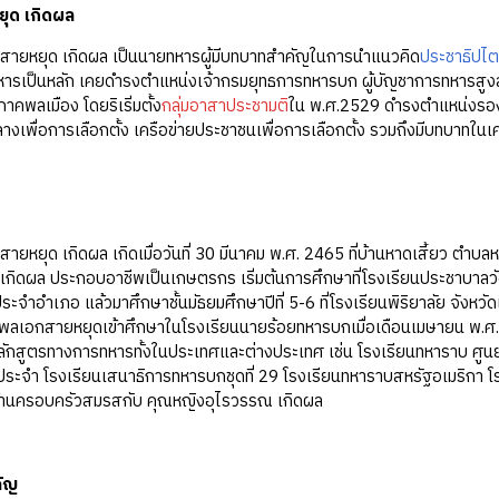
ุด เกิดผล
สายหยุด เกิดผล เป็นนายทหารผู้มีบทบาทสำคัญในการนำแนวคิด
ประชาธิปไ
ทหารเป็นหลัก เคยดำรงตำแหน่งเจ้ากรมยุทธการทหารบก ผู้บัญชาการทหารสู
าคพลเมือง โดยริเริ่มตั้ง
กลุ่มอาสาประชามติ
ใน พ.ศ.2529 ดำรงตำแหน่งรอ
ลางเพื่อการเลือกตั้ง เครือข่ายประชาชนเพื่อการเลือกตั้ง รวมถึงมีบทบาทในเ
 เกิดผล เกิดเมื่อวันที่ 30 มีนาคม พ.ศ. 2465 ที่บ้านหาดเสี้ยว ตำบลหาด
เกิดผล ประกอบอาชีพเป็นเกษตรกร เริ่มต้นการศึกษาที่โรงเรียนประชาบาลวัดหาด
ระจำอำเภอ แล้วมาศึกษาชั้นมัธยมศึกษาปีที่ 5-6 ที่โรงเรียนพิริยาลัย จังหวัดแ
 พลเอกสายหยุดเข้าศึกษาในโรงเรียนนายร้อยทหารบกเมื่อเดือนเมษายน พ.ศ.
ลักสูตรทางการทหารทั้งในประเทศและต่างประเทศ เช่น โรงเรียนทหาราบ ศูนย
ประจำ โรงเรียนเสนาธิการทหารบกชุดที่ 29 โรงเรียนทหาราบสหรัฐอเมริกา 
านครอบครัวสมรสกับ คุณหญิงอุไรวรรณ เกิดผล
คัญ