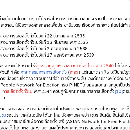
้นนายโคทม อารียาได้หารือในการรวมกลุ่มอาสาประชาธิปไตยกับกลุ่มรณรง
ประชาชน ใช้ชื่อว่าองค์กรกลางเพื่อประชาธิปไตยหรือองค์กรกลางฯโดยได้ทำหน
อบการเลือกตั้งทั่วไปวันที่ 22 มีนาคม พ.ศ.2535
อบการเลือกตั้งทั่วไปวันที่ 13 กันยายน พ.ศ.2535
สอบการเลือกตั้งทั่วไปวันที่ 2 กรกฎาคม พ.ศ.2538
สอบการเลือกตั้งทั่วไปวันที่ 17 พฤศจิกายน พ.ศ.2539
ากที่มีประกาศใช้
รัฐธรรมนูญแห่งราชอาณาจักรไทย พ.ศ.2540
ได้มีการจ
ส่วนที่ 4 คือ
คณะกรรมการการเลือกตั้ง
(
กกต.
) แต่ในมาตรา 76 ได้มีบทบัญ
ารเมืองรวมทั้งตรวจสอบการใช้อำนาจรัฐทุกระดับ องค์กรกลางฯได้จัดประชุมเ
People Network for Election หรือ P-NETโดยมีพลเอกสายหยุดเป็นประ
ละ
การเลือกตั้งทั่วไป
พ.ศ.2544 ควบคู่กับคณะกรรมการการเลือกตั้ง
[10]
ต่อ
น็ต)
วจสอบการเลือกตั้งภายในประเทศ หลังยุติสงครามในกัมพูชา องค์การสหป
ษยชน
ของประเทศในเอเชีย ได้แก่ ไทย บังคลาเทศ พม่า เขมร อินเดีย อินโดนีเซีย 
ข่ายประชาชนเอเชียเพื่อการเลือกตั้งเสรี (ASIAN Network for Free Ele
เลือกตั้งในกัมพูชาและรายงานผลให้ประเทศที่จัดการเลือกตั้งและประเทศส