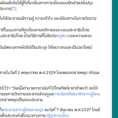
ลังผลักดันให้ผู้ที่เกี่ยวข้องทางการเมืองแบบฝักฝ่ายปรับปรุง
 ประการ
[7]
ื่อให้ประชาชนมีความรู้ ความเข้าใจ และมีช่องทางในการติดตาม
ติหน้าที่ในแนวทางที่ถูกต้องตามกติกาของระบอบประชาธิปไตย
ระชาธิปไตย ด้วยวิธีการที่ไม่ขัดต่อ
กฎหมาย
และความสงบ
อันมีพระมหากษัตริย์เป็นประมุข ให้เหมาะสมและเป็นประโยชน์
างการในวันที่ 2 พฤษภาคม พ.ศ.2529 โดยพลเอกสายหยุด เกิดผล
่า “วันหนึ่งท่านายกฯอานันท์ได้โทรศัพท์มาหาข้าพเจ้า ขอให้
ณะกรรมการติดตามและสอดส่องดูแล
การเลือกตั้งสมาชิกสภาผู้แทน
เอกสายหยุดเป็นรองประธาน
่ง
ประธานสภาผู้แทนราษฎร
ลงวันที่ 7 มิถุนายน พ.ศ.2537 โดยมี
พื่อประสงค์เพื่อแนวทางการ
ปฏิรูปการเมือง