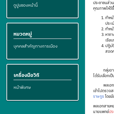
ประชาชนส่วนให
ดูปูมของหน้านี้
คุณภาพให้ดีข
ทำหน้
ประเ
ทำหน้
หมวดหมู่
หาทาง
เรียบ
ปฏิบั
บุคคลสำคัญทางการเมือง
สอดค
กลุ่มอาสาปร
เครื่องมือวิกิ
ได้รับเลือกเป
พลเอกสายหยุด
หน้าพิเศษ
เข้าไปตรวจสอ
ราษฎร
โดยมี
พลเอกสายหยุดย
นายแพทย์
ประ