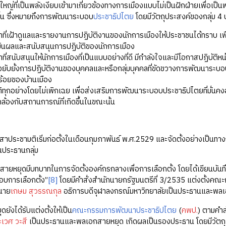
ญ่ที่เป็นพลังเงียบเข้ามาเกี่ยวข้องทางการเมืองแบบไม่เป็นฝักฝ่ายเพื่อเป็นพ
ึ้น ซึ่งหมายถึงการพัฒนาระบอบ
ประชาธิปไตย
โดยมีวัตถุประสงค์ของกลุ่ม 4
าที่เฝ้าดูแลและรายงานการปฏิบัติงานของนักการเมืองให้ประชาชนได้ทราบ เพ
มินผลและสนับสนุนการปฏิบัติของนักการเมือง
าที่สนับสนุนให้นักการเมืองที่เป็นแบบอย่างที่ดี มีกำลังใจและมีโอกาสปฏิบั
ยับยั้งการปฏิบัติงานของบุคคลและหรือกลุ่มบุคคลที่ขัดขวางการพัฒนาระบอบป
ร้อยของบ้านเมือง
ติทุกอย่างโดยไม่เพิกเฉย เพื่อส่งเสริมการพัฒนาระบอบประชาธิปไตยที่มั่นคง
ล้องกับสถานการณ์ที่เกิดขึ้นในขณะนั้น
ะชามติเริ่มก่อตั้งในเดือนกุมภาพันธ์ พ.ศ.2529 และจัดตั้งอย่างเป็นท
็นประธานกลุ่ม
มีบทบาทในการจัดตั้งองค์กรกลางเพื่อการเลือกตั้ง โดยได้เขียนบันทึกไว้ว
บการเลือกตั้ง”
[8]
โดยมีคำสั่งสำนักนายกรัฐมนตรีที่ 3/2535 แต่งตั้งค
นาย
เกษม สุวรรณกุล
อธิการบดีจุฬาลงกรณ์มหาวิทยาลัยเป็นประธานและพล
ังได้รับแต่งตั้งให้เป็น
คณะกรรมการพัฒนาประชาธิปไตย
(
คพป.
) ตามคำสั
เวศ วะสี
เป็นประธานและพลเอกสายหยุด เกิดผลเป็นรองประธาน โดยมีวัตถุเ