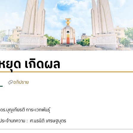
ยุด เกิดผล
อภิปราย
: ดร.บุญเกียรติ การะเวกพันธุ์
ิประจำบทความ : ศ.นรนิติ เศรษฐบุตร