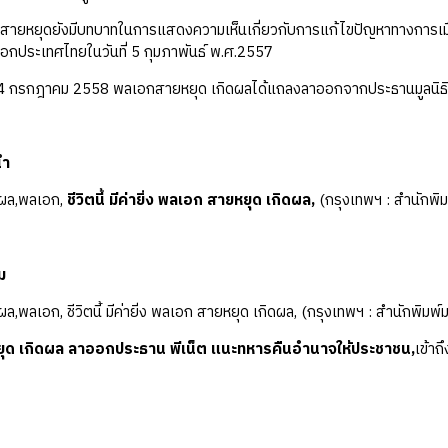
ดยังมีบทบาทในการแสดงความเห็นเกี่ยวกับการแก้ไขปัญหาทางการเมือง
กประเทศไทยในวันที่ 5 กุมภาพันธ์ พ.ศ.2557
รกฎาคม 2558 พลเอกสายหยุด เกิดผลได้แถลงลาออกจากประธานมูลนิธิองค์ก
นำ
ดผล,พลเอก,
ชีวิตนี้ มีค่ายิ่ง พลเอก สายหยุด เกิดผล,
(กรุงเทพฯ : สำนักพิ
ม
ผล,พลเอก, ชีวิตนี้ มีค่ายิ่ง พลเอก สายหยุด เกิดผล, (กรุงเทพฯ : สำนักพิ
ยุด เกิดผล ลาออกประธาน พีเน็ต แนะทหารคืนอำนาจให้ประชาชน,
เข้า