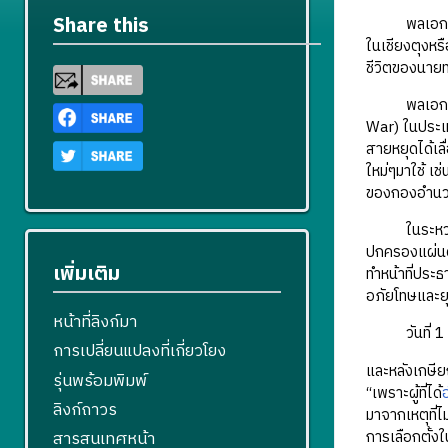
Share this
พลเอกส
ในเชียงตุงหร
ชีวิตของนาย
พลเอกสายห
War) ในประเ
สายหยุดได้เล
ใหม่ๆมาใช้ เช่
ของกองอำนวย
ในระหว่างวัน
ปกครองแผ่น
เพิ่มเติม
ทำหน้าที่ปร
อภัยโทษและ
หน้าที่ลิงก์มา
วันที่ 1 ตุ
การเปลี่ยนแปลงที่เกี่ยวโยง
และหลังเกษี
รุ่นพร้อมพิมพ์
“เพราะผู้ที่ได้
ลิงก์ถาวร
มาจากเหตุที่
การเลือกตั้ง
สารสนเทศหน้า