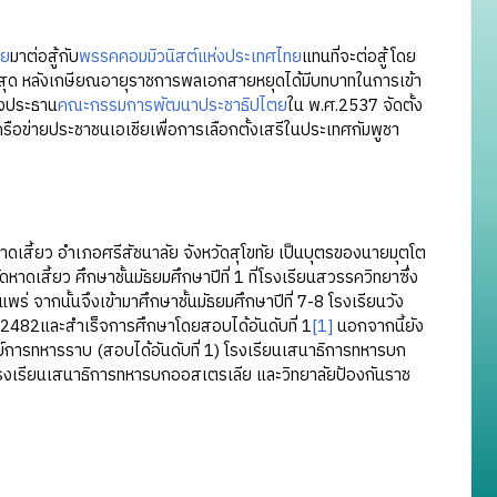
ตย
มาต่อสู้กับ
พรรคคอมมิวนิสต์แห่งประเทศไทย
แทนที่จะต่อสู้โดย
งสุด หลังเกษียณอายุราชการพลเอกสายหยุดได้มีบทบาทในการเข้า
งประธาน
คณะกรรมการพัฒนาประชาธิปไตย
ใน พ.ศ.2537 จัดตั้ง
ครือข่ายประชาชนเอเชียเพื่อการเลือกตั้งเสรีในประเทศกัมพูชา
เสี้ยว อำเภอศรีสัชนาลัย จังหวัดสุโขทัย เป็นบุตรของนายมุตโต
เสี้ยว ศึกษาชั้นมัธยมศึกษาปีที่ 1 ที่โรงเรียนสวรรควิทยาซึ่ง
พร่ จากนั้นจึงเข้ามาศึกษาชั้นมัธยมศึกษาปีที่ 7-8 โรงเรียนวัง
2482และสำเร็จการศึกษาโดยสอบได้อันดับที่ 1
[1]
นอกจากนี้ยัง
์การทหารราบ (สอบได้อันดับที่ 1) โรงเรียนเสนาธิการทหารบก
โรงเรียนเสนาธิการทหารบกออสเตรเลีย และวิทยาลัยป้องกันราช