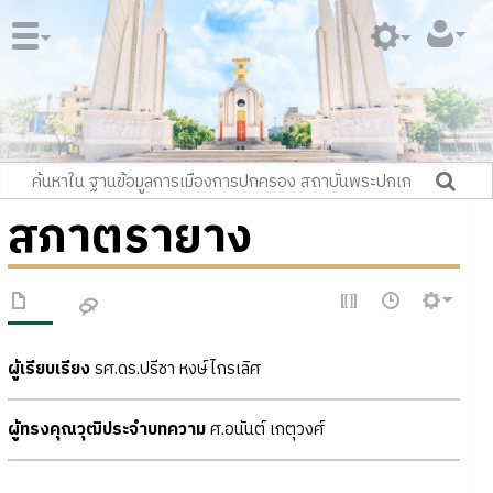
สภาตรายาง
ผู้เรียบเรียง
รศ.ดร.ปรีชา หงษ์ไกรเลิศ
ผู้ทรงคุณวุฒิประจำบทความ
ศ.อนันต์ เกตุวงศ์