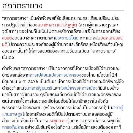
สภาตรายาง
“สภาตรายาง” เป็นคำพังเพยที่ล้อเลียนกระทบกระเทียบเปรียบเปรย
การปฏิบัติหน้าที่ของ
สมาชิกสภานิติบัญญัติ
(สภาผู้แทนราษฎรและ
วุฒิสภา) ของไทยที่ไม่เป็นไปตามหลักการอิสระเสรี ในการออกเสียง
ลงมติ
ของสมาชิกสภาตามหลัก
ประชาธิปไตย
หากแต่กลับ
ออกเสียงลง
มติ
ไปตามความประสงค์ของผู้มีอำนาจและอิทธิพลเหนือเสียงส่วนใหญ่
ของสภานั้น ทำให้การลงมติของสภาเปรียบเสมือน “สภาตรายาง”
นั่นเอง
คำพังเพย “สภาตรายาง” มีที่มาจากการที่นักการเมืองที่มีอำนาจและ
อิทธิพลหลังจาก
การเปลี่ยนแปลงการปกครอง
ของไทย เมื่อวันที่ 24
มิถุนายน พ.ศ. 2475 เป็นต้นมา นักการเมืองที่มีอำนาจและอิทธิพลผู้ซึ่ง
ดำรงตำแหน่ง
นายกรัฐมนตรี
และ
หัวหน้าพรรคการเมือง
ที่มีเสียงข้าง
มากในสภาผู้แทนราษฎรในขณะเดียวกันมักใช้อำนาจและอิทธิพลของ
ตนในการสั่งการโดยตรงหรือโดยอ้อมให้สมาชิกสภาในสังกัด
พรรคการเมืองของตน (หรือพรรคการเมืองอื่นในบางกรณี) ใน
สภาผู้
แทนราษฎร
ให้ออกเสียงลงมติที่เป็นไปตามความประสงค์ของผู้มี
อำนาจนั้น ถึงแม้ว่าในการ
ประชุมสภา
ผู้แทนราษฎรจะมีการประชุมที่มี
การอภิปราย
อย่างเข้มข้นเพียงใดก็ตาม แต่เมื่อมีการลงมติของสภาก็