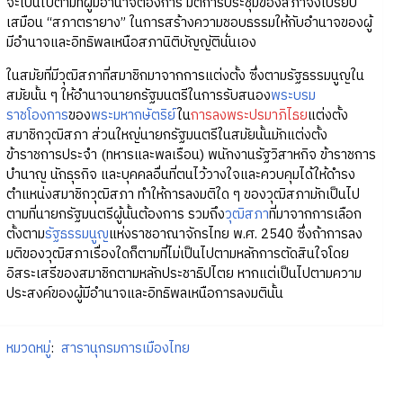
จะเป็นไปตามที่ผู้มีอำนาจต้องการ มติการประชุมของสภาจึงเปรียบ
เสมือน “สภาตรายาง” ในการสร้างความชอบธรรมให้กับอำนาจของผู้
มีอำนาจและอิทธิพลเหนือสภานิติบัญญัตินั่นเอง
ในสมัยที่มีวุฒิสภาที่สมาชิกมาจากการแต่งตั้ง ซึ่งตามรัฐธรรมนูญใน
สมัยนั้น ๆ ให้อำนาจนายกรัฐมนตรีในการรับสนอง
พระบรม
ราชโองการ
ของ
พระมหากษัตริย์
ใน
การลงพระปรมาภิไธย
แต่งตั้ง
สมาชิกวุฒิสภา ส่วนใหญ่นายกรัฐมนตรีในสมัยนั้นมักแต่งตั้ง
ข้าราชการประจำ (ทหารและพลเรือน) พนักงานรัฐวิสาหกิจ ข้าราชการ
บำนาญ นักธุรกิจ และบุคคลอื่นที่ตนไว้วางใจและควบคุมได้ให้ดำรง
ตำแหน่งสมาชิกวุฒิสภา ทำให้การลงมติใด ๆ ของวุฒิสภามักเป็นไป
ตามที่นายกรัฐมนตรีผู้นั้นต้องการ รวมถึง
วุฒิสภา
ที่มาจากการเลือก
ตั้งตาม
รัฐธรรมนูญ
แห่งราชอาณาจักรไทย พ.ศ. 2540 ซึ่งถ้าการลง
มติของวุฒิสภาเรื่องใดก็ตามที่ไม่เป็นไปตามหลักการตัดสินใจโดย
อิสระเสรีของสมาชิกตามหลักประชาธิปไตย หากแต่เป็นไปตามความ
ประสงค์ของผู้มีอำนาจและอิทธิพลเหนือการลงมตินั้น
หมวดหมู่
:
สารานุกรมการเมืองไทย