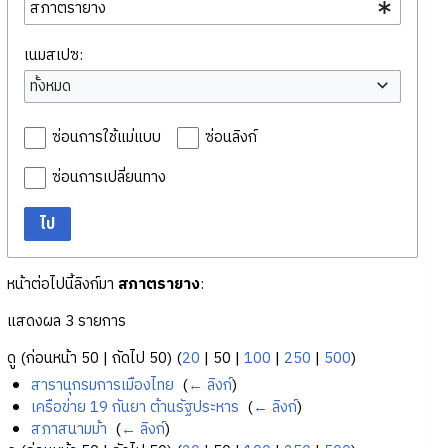
เนมสเปซ:
ทั้งหมด
ซ่อนการใช้แม่แบบ
ซ่อนลิงก์
ซ่อนการเปลี่ยนทาง
ไป
หน้าต่อไปนี้ลิงก์มา
สภาตรายาง
:
แสดงผล 3 รายการ
ดู (
ก่อนหน้า 50
|
ถัดไป 50
) (
20
|
50
|
100
|
250
|
500
)
สารานุกรมการเมืองไทย
‎
(
← ลิงก์
)
เครือข่าย 19 กันยา ต้านรัฐประหาร
‎
(
← ลิงก์
)
สภาสนามม้า
‎
(
← ลิงก์
)