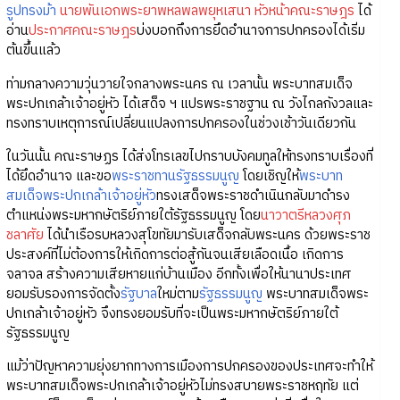
รูปทรงม้า
นายพันเอกพระยาพหลพลพยุหเสนา
หัวหน้าคณะราษฎร
ได้
อ่าน
ประกาศคณะราษฎร
บ่งบอกถึงการยึดอำนาจการปกครองได้เริ่ม
ต้นขึ้นแล้ว
ท่ามกลางความวุ่นวายใจกลางพระนคร ณ เวลานั้น พระบาทสมเด็จ
พระปกเกล้าเจ้าอยู่หัว ได้เสด็จ ฯ แปรพระราชฐาน ณ วังไกลกังวลและ
ทรงทราบเหตุการณ์เปลี่ยนแปลงการปกครองในช่วงเช้าวันเดียวกัน
ในวันนั้น คณะราษฏร ได้ส่งโทรเลขไปกราบบังคมทูลให้ทรงทราบเรื่องที่
ได้ยึดอำนาจ และขอ
พระราชทานรัฐธรรมนูญ
โดยเชิญให้
พระบาท
สมเด็จพระปกเกล้าเจ้าอยู่หัว
ทรงเสด็จพระราชดำเนินกลับมาดำรง
ตำแหน่งพระมหากษัตริย์ภายใต้รัฐธรรมนูญ โดย
นาวาตรีหลวงศุภ
ชลาศัย
ได้นำเรือรบหลวงสุโขทัยมารับเสด็จกลับพระนคร ด้วยพระราช
ประสงค์ที่ไม่ต้องการให้เกิดการต่อสู้กันจนเสียเลือดเนื้อ เกิดการ
จลาจล สร้างความเสียหายแก่บ้านเมือง อีกทั้งเพื่อให้นานาประเทศ
ยอมรับรองการจัดตั้ง
รัฐบาล
ใหม่ตาม
รัฐธรรมนูญ
พระบาทสมเด็จพระ
ปกเกล้าเจ้าอยู่หัว จึงทรงยอมรับที่จะเป็นพระมหากษัตริย์ภายใต้
รัฐธรรมนูญ
แม้ว่าปัญหาความยุ่งยากทางการเมืองการปกครองของประเทศจะทำให้
พระบาทสมเด็จพระปกเกล้าเจ้าอยู่หัวไม่ทรงสบายพระราชหฤทัย แต่