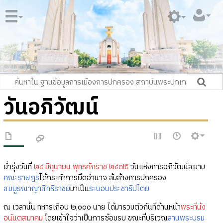
วันอภิวัฒน์
ย่ำรุ่งวันที่
๒๔ มิถุนายน พุทธศักราช ๒๔๗๕
วันแห่งการอภิวัฒน์สยาม
คณะราษฎร
ได้กระทำการยึดอำนาจ ล้มล้างการปกครอง
สมบูรณาญาสิทธิราชย์
มาเป็น
ระบอบประชาธิปไตย
ณ เวลานั้น ทหารเกือบ ๒,๐๐๐ นาย ได้มารวมตัวกันที่ด้านหน้า
พระที่นั่ง
อนันตสมาคม
โดยเข้าใจว่าเป็นการซ้อมรบ ขณะที่บริเวณ
ลานพระบรม