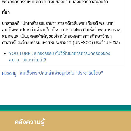
พระองค์ก็ทรงเห็นแก่ความสงบของบ้านเมืองมากกว่าสิ่งอื่นใด
ที่มา
บทสารคดี “ปกเกล้าธรรมราชา” สารคดีเฉลิมพระเกียรติ พระบาท
สมเด็จพระปกเกล้าเจ้าอยู่ในวโรกาสครบ ๑๒๐ ปี แห่งวันพระบรมราช
สมภพและเป็นบุคคลสำคัญของโลก โดยองค์การการศึกษาวิทยา
ศาสตร์และวัฒนธรรมแห่งสหประชาชาติ (UNESCO) ประจำปี ๒๕๕๖
YOU TUBE : ธ ทรงธรรม กับวิวัฒนาการการปกครองของ
สยาม : วันอภิวัฒน์
หมวดหมู่
:
สมเด็จพระปกเกล้าเจ้าอยู่หัวกับ "ประชาธิปไตย"
คลังความรู้