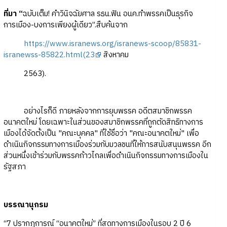
ที่มา “
ฉบับเต็ม! คำวินิจฉัยศาล รธน.ฟัน อนค.ทำพรรคเป็นธุรกิจ
การเมือง-บงการเพียงผู้เดียว”.สืบค้นจาก
https://www.isranews.org/isranews-scoop/85831-
isranewss-85822.html(23
สิงหาคม
2563).
อย่างไรก็ดี ภายหลังจากการยุบพรรค อดีตสมาชิกพรรค
อนาคตใหม่ โดยเฉพาะในส่วนของสมาชิกพรรคที่ถูกตัดสิทธิทางการ
เมืองได้จัดตั้งเป็น "คณะบุคคล" ที่ใช้ชื่อว่า "คณะอนาคตใหม่" เพื่อ
ดำเนินกิจกรรมทางการเมืองร่วมกับมวลชนที่ให้การสนับสนุนพรรค อีก
ส่วนหนึ่งเข้าร่วมกับพรรคก้าวไกลเพื่อดำเนินกิจกรรมทางการเมืองใน
รัฐสภา
บรรณานุกรม
“7 ปรากฏการณ์ “อนาคตใหม่” ที่สุดทางการเมืองในรอบ 2 ปี 6