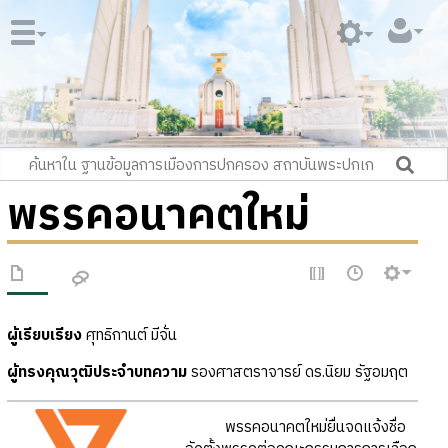
พรรคอนาคตใหม่
ผู้เรียบเรียง
ศุทธิกานต์ มีจั่น
ผู้ทรงคุณวุฒิประจำบทความ
รองศาสตราจารย์ ดร.นิยม รัฐอมฤต
พรรคอนาคตใหม่ยื่นจดแจ้งชื่อ