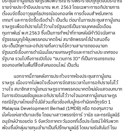
ประชุมสภาผู้แทนราษฎรเพื่อพิจารณาร่างพระราชบัญญัติงบประมาณ
รายจ่ายประจำปีงบประมาณ พ.ศ. 2563 โดยเฉพาะการอภิปรายการ
ตั้งงบจัดซื้ออาวุธยุทโธปกรณ์ของกองทัพ การตั้งงบสำหรับทหาร
เกณฑ์ และการจัดซื้อเรือดำน้ำ เป็นต้น ต่อมาในการประชุมสภาผู้แทน
ราษฎรเพื่ออภิปรายไม่ไว้วางใจรัฐมนตรีเป็นรายบุคคลเมื่อเดือน
กุมภาพันธ์ พ.ศ.2563 ซึ่งเป็นการทำหน้าที่ภายหลังมีคำวินิจฉัยศาล
รัฐธรรมนูญให้ยุบพรรคอนาคตใหม่ สมาชิกพรรคได้นำเสนอถึง
ประเด็นปัญหาและอภิปรายถึงความไร้ความสามารถของนายก
รัฐมนตรีเรื่องการดำเนินนโยบายเศรษฐกิจและการต่างประเทศของ
รัฐบาล รวมไปถึงการเปิดโปง "ขบวนการ IO" ที่เป็นการแทรกแซง
ของกองทัพในพื้นที่สื่อสังคมออนไลน์ เป็นต้น
นอกจากนี้ภายหลังการประท้วงจากห้องประชุมสภาผู้แทน
ราษฎร เนื่องจากไม่พอใจเรื่องการจัดสรรเวลาในการอภิปรายไม่ไว้
วางใจ สมาชิกสภาผู้แทนราษฎรจากพรรคอนาคตใหม่ยังแสดงบทบาท
ในการเปิดเผยข้อมูลและอภิปรายไม่ไว้วางใจนอกสภาผู้แทนราษฎร
กรณีรัฐบาลไทยเข้าไปมีส่วนเกี่ยวข้องกับผู้กระทำผิดคดีทุจริต 1
Malaysia Development Berhad (1MDB) หรือ กองทุนความ
มั่งคั่งแห่งชาติมาเลเซีย โดยนางสาวพรรณิการ์ วานิช และกรณีมูลนิธิ
อนุรักษ์ป่ารอยต่อ 5 จังหวัดภาคตะวันออกที่เอื้อประโยชน์ให้กับพวก
พ้องซึ่งมีกลุ่มนายทุนเข้ามาเป็นที่ปรึกษามูลนิธิ โดยนายรังสิมันต์ โรม