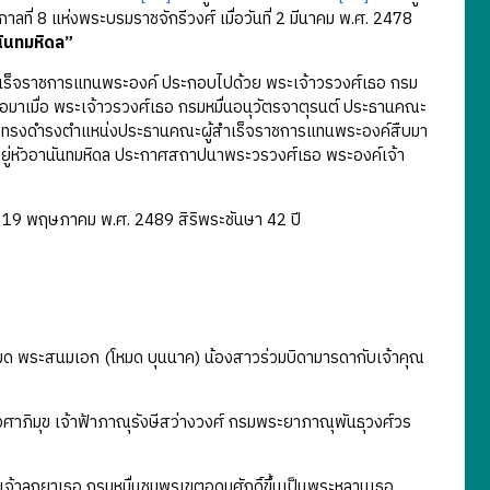
ลที่ 8 แห่งพระบรมราชจักรีวงศ์ เมื่อวันที่ 2 มีนาคม พ.ศ. 2478
นันทมหิดล”
้สำเร็จราชการแทนพระองค์ ประกอบไปด้วย พระเจ้าวรวงศ์เธอ กรม
อมาเมื่อ พระเจ้าวรวงศ์เธอ กรมหมื่นอนุวัตรจาตุรนต์ ประธานคณะ
 จึงทรงดำรงตำแหน่งประธานคณะผู้สำเร็จราชการแทนพระองค์สืบมา
ยู่หัวอานันทมหิดล ประกาศสถาปนาพระวรวงศ์เธอ พระองค์เจ้า
่ 19 พฤษภาคม พ.ศ. 2489 สิริพระชันษา 42 ปี
มด พระสนมเอก (โหมด บุนนาค) น้องสาวร่วมบิดามารดากับเจ้าคุณ
าภิมุข เจ้าฟ้าภาณุรังษีสว่างวงศ์ กรมพระยาภาณุพันธุวงศ์วร
าลูกยาเธอ กรมหมื่นชุมพรเขตอุดมศักดิ์ขึ้นเป็นพระหลานเธอ