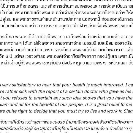
้เป็นการเสด็จทอดพระเนตรกิจการด้านการปกครองและการจัดระเบียบราชทัณฑ
า ทั้งนี้ พระบาทสมเด็จพระปกเกล้าเจ้าอยู่หัวทรงพระกรุณาโปรดเกล้าฯ ให้
ไปยุโรป และพระราชทานคำแนะนำนานาประการ นอกจากนี้ ก่อนออกเดินทางยั
มด้วยหม่อมกอบแก้ว อาภากร ณ อยุธยา เข้าเฝ้าฯ อีกครั้งเพื่อพระราชทานน
ธอ พระองค์เจ้าอาทิตย์ทิพอาภา เสด็จพร้อมด้วยหม่อมกอบแก้ว อาภา
ระเทศต่าง ๆ ได้แก่ ฝรั่งเศส สหราชอาณาจักร เยอรมนี เบลเยียม ออสเตรีย อิ
้ นายแพทย์ถวายคำแนะนำแด่ พระวรวงศ์เธอ พระองค์เจ้าอาทิตย์ทิพอาภา ว่าถ้
รปอีก 3 ปี แต่พระวรวงศ์เธอ พระองค์เจ้าอาทิตย์ทิพอาภา ทรงปฏิเสธ เพราะม
กล้าเจ้าอยู่หัวพอพระราชหฤทัยยิ่ง ดังปรากฏความตามพระราชหัตถเลขา ดังต
s very satisfactory to hear that your health is much improved. I 
e rather sick with the report of a certain doctor who gave as his
t you refused to entertain any such idea shows that you have the re
iam and all for the benefit of our people. It is a great relief to m
re quite right to decide that you must try to live and work in Sia
อใจมากที่ได้ทราบว่าสุขภาพของยอร์ช (หมายถึงพระองค์เจ้าอาทิตย์ทิพอาภา -
ยอร์ชจะต้องอยู่รักษาสุขภาพในยุโรปเป็นระยะเวลานานถึง 3 ปี หรือราว ๆ นั้