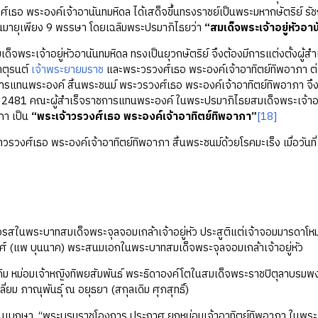
เธอ พระองค์เจ้าอานันทมหิดล ได้เสด็จขึ้นทรงราชย์เป็นพระมหากษัตริย์ รัชกา
ชนมายุเพียง 9 พรรษา โดยเฉลิมพระปรมาภิไธยว่า
“สมเด็จพระเจ้าอยู่หัวอา
พระเจ้าอยู่หัวอานันทมหิดล ทรงเป็นยุวกษัตริย์ จึงต้องมีการแต่งตั้งผู
าตุรนต์
เจ้าพระยายมราช
และพระวรวงศ์เธอ พระองค์เจ้าอาทิตย์ทิพอาภา ต่
ชการแทนพระองค์ สิ้นพระชนม์ พระวรวงศ์เธอ พระองค์เจ้าอาทิตย์ทิพอาภา
. 2481 คณะผู้สำเร็จราชการแทนพระองค์ ในพระปรมาภิไธยสมเด็จพระเจ้าอ
ภา เป็น
“พระเจ้าวรวงศ์เธอ พระองค์เจ้าอาทิตย์ทิพอาภา”
[18]
์เธอ พระองค์เจ้าอาทิตย์ทิพอาภา สิ้นพระชนม์ด้วยโรคมะเร็ง เมื่อวันที
สในพระบาทสมเด็จพระจุลจอมเกล้าเจ้าอยู่หัว ประสูติแต่เจ้าจอมมารดาโห
ศ์ (แพ บุนนาค) พระสนมเอกในพระบาทสมเด็จพระจุลจอมเกล้าเจ้าอยู่หัว
ม หม่อมเจ้าหญิงทิพยสัมพันธ์ พระธิดาองค์โตในสมเด็จพระราชปิตุลาบรมพงศ
ลี่ยม ภาณุพันธุ์ ณ อยุธยา (สกุลเดิม ศุภสุทธิ์)
ุเบกษา, “พระบรมราชโองการ ประกาศ ยกหม่อมเจ้าอาทิตย์ทิพอาภา ในพระเจ้