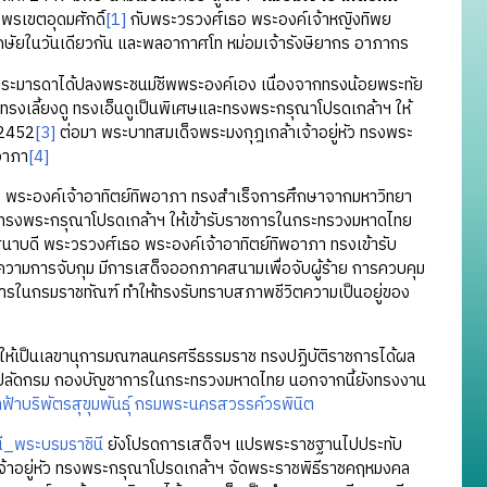
พรเขตอุดมศักดิ์
[1]
กับพระวรวงศ์เธอ พระองค์เจ้าหญิงทิพย
ตักษัยในวันเดียวกัน และพลอากาศโท หม่อมเจ้ารังษิยากร อาภากร
ระมารดาได้ปลงพระชนม์ชีพพระองค์เอง เนื่องจากทรงน้อยพระทัย
ทรงเลี้ยงดู ทรงเอ็นดูเป็นพิเศษและทรงพระกรุณาโปรดเกล้าฯ ให้
 2452
[3]
ต่อมา พระบาทสมเด็จพระมงกุฎเกล้าเจ้าอยู่หัว ทรงพระ
อาภา
[4]
พระองค์เจ้าอาทิตย์ทิพอาภา ทรงสำเร็จการศึกษาจากมหาวิทยา
ว ทรงพระกรุณาโปรดเกล้าฯ ให้เข้ารับราชการในกระทรวงมหาดไทย
นเสนาบดี พระวรวงศ์เธอ พระองค์เจ้าอาทิตย์ทิพอาภา ทรงเข้ารับ
ความการจับกุม มีการเสด็จออกภาคสนามเพื่อจับผู้ร้าย การควบคุม
ารในกรมราชทัณฑ์ ทำให้ทรงรับทราบสภาพชีวิตความเป็นอยู่ของ
ให้เป็นเลขานุการมณฑลนครศรีธรรมราช ทรงปฏิบัติราชการได้ผล
ป็นปลัดกรม กองบัญชาการในกระทรวงมหาดไทย นอกจากนี้ยังทรงงาน
้าฟ้าบริพัตรสุขุมพันธุ์ กรมพระนครสวรรค์วรพินิต
ี_พระบรมราชินี
ยังโปรดการเสด็จฯ แปรพระราชฐานไปประทับ
จ้าอยู่หัว ทรงพระกรุณาโปรดเกล้าฯ จัดพระราชพิธีราชคฤหมงคล