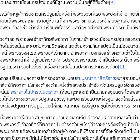
วนลง ชาวเมืองนครปฐมเองก็มีฐานะความเป็นอยู่ที่ดีขึ้นด้วย
[9]
คัญสำหรับชาวนครปฐมเมื่อครั้งที่ พระวรวงศ์เธอ พระองค์เจ้าอาทิตย์ทิ
สมเด็จพระปกเกล้าเจ้าอยู่หัว เสด็จฯ พระราชทานธงประจำกองลูกเสือที่จังหวั
พระเจ้าอยู่หัว ต่างจัดเตรียมพิธีการรับเสด็จฯ อย่างสมพระเกียรติ เป็นที่
อ พระองค์เจ้าอาทิตย์ทิพอาภา ในฐานะข้าหลวงเมืองนครปฐม ทรงทราบถึงช
ในช่วงนั้นประสบกับความฝืดเคือง แต่ด้วยความที่นครปฐมเป็นเมืองขนาดเ
จากนี้ พระวรวงศ์เธอ พระองค์เจ้าอาทิตย์ทิพอาภา ยังทรงสร้างความเข้าใจใน
จพระปกเกล้าเจ้าอยู่หัวมีพระอาการประชวรพระเนตร จำเป็นต้องเสด็จฯ พร
รัฐอเมริกา รวมไปถึงข่าวเรื่องการเปลี่ยนแปลงการปกครองด้วย
[11]
ารเปลี่ยนแปลงการปกครองจากระบอบ
สมบูรณาญาสิทธิราชย์
มาสู่ระบอบร
อาทิตย์ทิพอาภา ยังทรงดำรงตำแหน่งข้าหลวงประจำจังหวัดนครปฐม ยังทรง
นั้นมี
พระยามโนปกรณ์นิติธาดา
(ก้อน หุตะสิงห์) เป็นนายกรัฐมนตรี โดยพร
อมิให้ประชาชนชาวนครปฐมเสียขวัญ และยังทรงอธิบายถึงรัฐบาลชุดใหม่ด้วยภาษา
่จะต้องปฏิบัติ การปฏิบัติตนให้เหมาะสมกับการมีรัฐบาลชุดใหม่ที่บริหารร
พระยาศรีเสนา สมุหเทศาภิบาลมณฑลภูเก็ต ย้ายกลับเข้าส่วนกลางในตำแห
 พระองค์เจ้าอาทิตย์ทิพอาภา ไปดำรงตำแหน่งผู้ว่าราชการจังหวัดภูเก็ต ใน
ระบาทสมเด็จพระปกเกล้าเจ้าอยู่หัว การปฏิบัติราชการที่จังหวัดภูเก็ตนี้เ
ีอากาศเย็นสบาย มีต้นไม้เขียวชอุ่ม และยังมีทะเลอันดามันที่ส่งเสริมความ