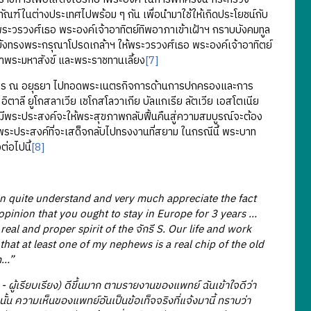
์ในต่างประเทศไปพร้อม ๆ กัน เพื่อนำมาใช้ให้เกิดประโยชน์กับ
พระวรวงศ์เธอ พระองค์เจ้าอาทิตย์ทิพอาภาเข้าเฝ้าฯ กราบบังคมทูล
งทรงพระกรุณาโปรดเกล้าฯ ให้พระวรวงศ์เธอ พระองค์เจ้าอาทิตย์
้ำพระมหาสังข์ และพระราชทานเลี้ยง
[7]
กร ณ อยุธยา ไปทอดพระเนตรกิจการด้านการปกครองและการ
ตาลี ยูโกสลาเวีย เชโกสโลวาเกีย บัลแกเรีย ลัตเวีย เอสโตเนีย
ามีพระประสงค์จะให้พระสุขภาพกลับฟื้นคืนสู่ความสมบูรณ์จะต้อง
ีพระประสงค์ที่จะเสด็จกลับไปทรงงานที่สยาม ในกรณีนี้ พระบาท
่อไปนี้
[8]
can quite understand and very much appreciate the fact
 opinion that you ought to stay in Europe for 3 years …
al and proper spirit of the จักรี S. Our life and work
e that at least one of my nephews is a real chip of the old
m…”
 ผู้เรียบเรียง) ดีขึ้นมาก ตามรายงานของแพทย์ ฉันเข้าใจดีว่า
น ความเห็นของแพทย์อันเป็นข้อเท็จจริงที่แจ้งมานี้ ทราบว่า