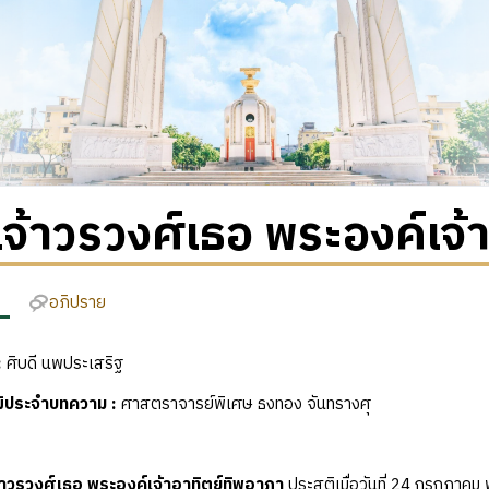
จ้าวรวงศ์เธอ พระองค์เจ้
อภิปราย
:
ศิบดี นพประเสริฐ
ุฒิประจำบทความ
:
ศาสตราจารย์พิเศษ ธงทอง จันทรางศุ
้าวรวงศ์เธอ พระองค์เจ้าอาทิตย์ทิพอาภา
ประสูติเมื่อวันที่ 24 กรกฎาคม