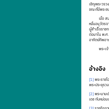
เชิญพระวรวงศ์
ขณะที่มีพระ
เมื่อ สมเด็จ
หมื่นอนุวัตรจ
ผู้สำเร็จรา
ต่อมาใน พ.ศ
อาทิตย์ทิพอา
พระเจ้าวรวงศ
อ้างอิง
[1]
พระราชโอร
พระประยุรวง
[2]
พระนามเดิ
เดช กับหม่อมเ
[3]
ราชกิจจาน