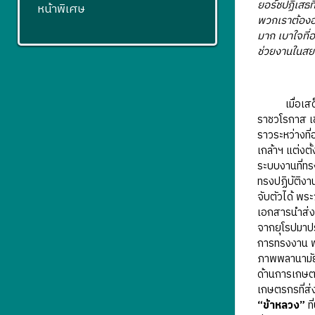
ยอร์ชปฏิเสธท
หน้าพิเศษ
พวกเราต้องอย
มาก เบาใจที่
ช่วยงานในสยา
เมื่อเสด็จก
ราชวโรกาส เข
ราวระหว่างที
เกล้าฯ แต่งต
ระบบงานที่ทร
ทรงปฏิบัติงา
จับตัวได้ พร
เอกสารนำส่ง
จากยุโรปมาปร
การทรงงาน พร
ภาพพลานามัย
ด้านการเกษตร
เกษตรกรที่ส่
“ข้าหลวง”
ที