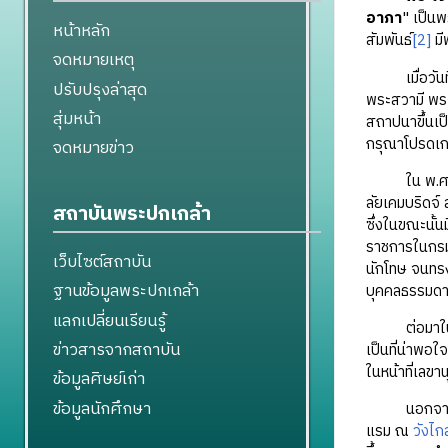
อาภา
" เป็น
หน้าหลัก
สัมพันธ์
[2]
มี
จดหมายเหตุ
เมื่อวันที่
ปรับปรุงล่าสุด
พระสวามี พระ
สุ่มหน้า
สถาปนาขึ้นเป
กรุณาโปรดเกล
จดหมายข่าว
ใน พ.ศ. 2
ลัยเคมบริดจ
สถาบันพระปกเกล้า
ซึ่งในขณะนั้
ราชการในกรมต
เว็บไซต์สถาบัน
นักโทษ จนทร
ฐานข้อมูลพระปกเกล้า
บุคคลธรรมดาส
แลกเปลี่ยนเรียนรู้
ต่อมาใน พ.ศ
ข่าวสารจากสถาบัน
เป็นที่น่าพ
ในหน้าที่เลข
ข้อมูลศิษย์เก่า
ข้อมูลนักศึกษา
นอกจากนี้ พ
แรม ณ
วังไก