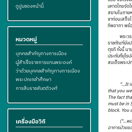
ดูปูมของหน้านี้
มหาดไทยจัดให
สยามในภายหน้
ลาก่อนเสด็จ
ทิพอาภา พร้อ
พระวรวงศ์เ
หมวดหมู่
ราชทัณฑ์ยังป
ตุรกี ทั้งนี
บุคคลสำคัญทางการเมือง
ประทับที่ยุโ
ผู้สำเร็จราชการแทนพระองค์
สมเด็จพระปกเ
ว่าด้วยบุคคลสำคัญทางการเมือง
พระปกเกล้าศึกษา
“…It i
การสืบราชสันตติวงศ์
that you wer
The fact tha
must be in S
block. You a
เครื่องมือวิกิ
(“...พ
อาการป่วยของ