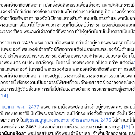
องค์เจ้าอาทิตย์ทิพอาภา ยังทรงจัดกิจกรรมเพื่อสร้างความสามัคคีแก่ชาวเมือ
งในจังหวัดใกล้เคียง ทรงชักชวนชาวปีนังให้มาร่วมงานกีฬาที่ภูเก็ต บางครั้ง
จ้าอาทิตย์ทิพอาภา ทรงจัดให้มีการแสดงสินค้า ส่งเสริมการค้าและพาณิชย
าชนเดินทางไปมาได้โดยสะดวก ชาวภูเก็ตเรียกผู้ว่าราชการจังหวัดของพวก
ะวรวงศ์เธอ พระองค์เจ้าอาทิตย์ทิพอาภา ทำให้ภูเก็ตในสมัยนั้นกลายเป็นเมือง
 พ.ศ. 2476 พระบาทสมเด็จพระปกเกล้าเจ้าอยู่หัว ทรงพระกรุณาโปรดเกล้
ในพระองค์ พระองค์เจ้าอาทิตย์ทิพอาภาเสด็จไปรายงานพระองค์รับตำแหน่งใหม
งเจ้ารำไพพรรณี พระบรมราชินี ซึ่งทั้งสองพระองค์กำลังเตรียมจะเสด็จฯ 
กษาพระเนตร ณ ประเทศอังกฤษ ในการนี้ ทรงพระกรุณาโปรดเกล้าฯ แต่งตั้ง
การแทนพระองค์ ในการนี้ พระวรวงศ์เธอ พระองค์เจ้าอาทิตย์ทิพอาภา ทรงปฏิ
ะองค์เจ้าอาทิตย์ทิพอาภา ทรงปฏิบัติราชการฝ่ายราชเลขานุการรวมทั้งปร
 นอกจากนี้ ยังทรงงานเป็นอาจารย์พิเศษที่คณะอักษรศาสตร์ จุฬาลงกรณ์มห
เช่น การปฏิวัติฝรั่งเศส การที่นโปเลียนขยายอำนาจ ทรงแทรกความรู้ความเ
[14]
_มีนาคม_พ.ศ._2477
พระบาทสมเด็จพระปกเกล้าเจ้าอยู่หัวทรงสละราชสมบัต
ี พระบรมราชินี มิได้มีพระราชโอรสและมิได้ทรงแต่งตั้งรัชทายาท ดังนั้น จึ
ดยมาตรา 9 ใน
รัฐธรรมนูญแห่งราชอาณาจักรสยาม พ.ศ. 2475
ได้กำหนดให้
พระพุทธศักราช 2467 ประกอบกับความเห็นชอบของสภาผู้แทนราษฎร
[15]
โด
อานันทมหิดล”
พระโอรสในสมเด็จพระเจ้าพี่ยาเธอ เจ้าฟ้ามหิดลอดุลเดช ก