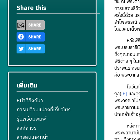
ขึ้น ณ พระตำ
Share this
การแสดงรีวิวห
ครั้งนี้ด้วย
รำไพพรรณี พร
โดยมีสมเด็จพ
หลังพิธีหมั
พระบรมราชิน
ถึงคุณกอบแก้
พิธีต่าง ๆ ใน
ประพันธ์ กรม
คือ พระบาทสม
เพิ่มเติม
ในวันที่ 5 
กุล)
[6]
และคุ
หน้าที่ลิงก์มา
พระกรุณาโปรด
พระราชทานนาม
การเปลี่ยนแปลงที่เกี่ยวโยง
ปกเกล้าเจ้าอ
รุ่นพร้อมพิมพ์
หลังการเสกส
ลิงก์ถาวร
พระพลานามัยไ
สารสนเทศหน้า
ชอบ จึงทรงพร