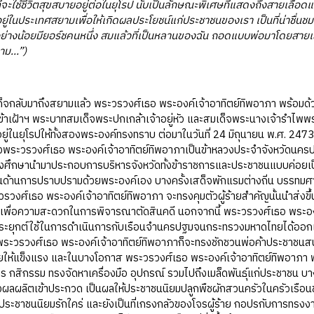
ี่จะใช้ชีวิตสุขสบายอยู่ต่อในยุโรป นับเป็นลักษณะพิเศษที่แสดงถึงสายเลือดแ
ู่ในประเทศสยามเพื่อให้เกิดผลประโยชน์แก่ประชาชนของเรา เป็นที่น่าชื่นช
อย่างน้อยมียอร์ชคนหนึ่ง สมแล้วที่เป็นหลานของฉัน ถอดแบบพ่อมาโดยสายเลือด
ม...”)
ลับมาถึงสยามแล้ว พระวรวงศ์เธอ พระองค์เจ้าอาทิตย์ทิพอาภา พร้อมด
้าเฝ้าฯ พระบาทสมเด็จพระปกเกล้าเจ้าอยู่หัว และสมเด็จพระนางเจ้ารำไพพรร
่อยู่ในยุโรปให้ทั้งสองพระองค์ทรงทราบ ต่อมาในวันที่ 24 มิถุนายน พ.ศ. 2
ั้งพระวรวงศ์เธอ พระองค์เจ้าอาทิตย์ทิพอาภาเป็นข้าหลวงประจำจังหวัดนค
งศึกษานำมาประกอบการบริหารจังหวัดทั้งข้าราชการและประชาชนแบบค่อยเป็น
นด้านการปราบปรามด้วยพระองค์เอง บางครั้งเสด็จพักแรมต่างถิ่น บรรทมศาลาวั
ะวรวงศ์เธอ พระองค์เจ้าอาทิตย์ทิพอาภา จะทรงคุมตัวผู้ร้ายสำคัญนั้นนำส่
เพื่อความสะดวกในการพิจารณาตัดสินคดี นอกจากนี้ พระวรวงศ์เธอ พระองค
ะยุกต์ใช้ในการดำเนินการกับเรือนจำนครปฐมจนกระทรวงมหาดไทยได้ออกเป็นคำ
ะวรวงศ์เธอ พระองค์เจ้าอาทิตย์ทิพอาภาก็จะทรงชักชวนพ่อค้าประชาชนสนใจ
ให้แข็งแรง และในบางโอกาส พระวรวงศ์เธอ พระองค์เจ้าอาทิตย์ทิพอาภา พ
 กสิกรรม ทรงจัดหาเครื่องมือ อุปกรณ์ รวมไปถึงเมล็ดพันธุ์แก่ประชาชน บา
งผลผลิตเข้าประกวด เป็นผลให้ประชาชนนิยมปลูกพืชผักสวนครัวในครัวเรือน
่ประชาชนนิยมรักใคร่ และยังเป็นที่เกรงกลัวของโจรผู้ร้าย กอปรกับการทรงง