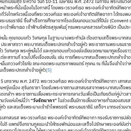
หนักเปี่ยมสุข ระหว่าง วันที่ 10-11 เมษายน พ.ศ. 2472 ในการนี้ พระบรมว
น้าพระที่นั่งเนื่องในโอกาสนี้ โดยพระวรวงศ์เธอ พระองค์เจ้าอาทิตย์ทิพอาภา เ
 และที่วังไกลกังวลนี้เองที่พระวรวงศ์เธอ พระองค์เจ้าอาทิตย์ทิพอาภา ได้ท
ะบรมราชินี ซึ่งสำเร็จการศึกษาจากโรงเรียนคอนแวนต์ที่ปีนัง (Convent of
ระเจ้าพี่ยาเธอ เจ้าฟ้าบริพัตรสุขุมพันธุ์ กรมพระนครสวรรค์วรพินิต เป็นปร
้น คุณกอบแก้ว วิเศษกุล ในฐานะนางพระกำนัล ต้องตามเสด็จพระบาทสมเด
ี ประพาสชวา พระบาทสมเด็จพระปกเกล้าเจ้าอยู่หัว พระราชทานพระบรมราช
ว วิเศษกุล พระคู่หมั้นได้ และคุณกอบแก้วเองยังเขียนจดหมายมาทูลเรื่องราวเ
แต่ละสถานที่ รวมไปถึงเรื่องขบขัน เช่น การที่พระบาทสมเด็จพระปกเกล้าเจ้า
หมื่นเทววงศ์วโรทัย ขณะทอดพระเนตรภาพยนตร์ ทุกคน ณ ที่นั้นจึงเข้าใจว่า
เด็จพระปกเกล้าเจ้าอยู่หัว
[5]
มกราคม พ.ศ. 2472 พระวรวงศ์เธอ พระองค์เจ้าอาทิตย์ทิพอาภา เสกสมรสก
ณหญิงเนื่อง สุรินทราชา โดยรับพระราชทานเสกสมรสจากพระบาทสมเด็จพระปก
เกล้าฯ พระราชทานเลี้ยงพระกระยาหารกลางวันเพื่อเป็นเกียรติแก่คู่บ่าวสา
วังแห่งใหม่นี้ว่า
“วังรัตนาภา”
ในช่วงเย็นมีการเลี้ยงอาหารค่ำฉลองสมร
ยู่หัว และสมเด็จพระนางเจ้ารำไพพรรณี พระบรมราชินี เสด็จฯ มาทรงร่วมงา
มรส พระวรวงศ์เธอ พระองค์เจ้าอาทิตย์ทิพอาภา ทรงรับราชการปลัดก
ม่ดี แพทย์จึงกราบทูลแนะนำให้ทรงพักผ่อนและเสด็จไปรักษาพระองค์ยังต่าง
ะกรุณาโปรดเกล้าฯ ให้พระวรวงศ์เธอ พระองค์เจ้าอาทิตย์ทิพอาภา ทรงพักร