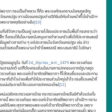
พอาภา ทรงเป็นข้าหลวง ก็คือ พระองค์ทรงกราบบังคมทูลเชิญ
ดนครปฐม ชาวเมืองนครปฐมต่างปีติยินดีกันถ้วนหน้าที่ได้เข้าเฝ้าฯ
พอพระราชหฤทัยอย่างยิ่ง
[10]
ีวิตความเป็นอยู่ และรายได้ของประชาชนในพื้นที่ ทรงทราบว่า
ล็ก จึงทรงใช้นโยบายสนับสนุนการทำสวนครัวเพื่อให้ประชาชนพอมี
ข้อมูลข่าวสารต่าง ๆ แก่ประชาชนในจังหวัดนครปฐม เช่น ข่าว
้อมด้วยสมเด็จพระนางเจ้ารำไพพรรณี พระบรมราชินี ไปรักษา
ัฐธรรมนูญใน วันที่
24_มิถุนายน_พ.ศ._2475
พระวรวงศ์เธอ
งานตามปกติ แต่ก็ต้องทรงรับนโยบายการปกครองจากรัฐบาลชุด
ะวรวงศ์เธอ พระองค์เจ้าอาทิตย์ทิพอาภา ก็ได้ทรงชี้แจงและประทาน
ที่เข้าใจง่ายเพื่อทำให้ประชาชนส่วนใหญ่เข้าใจ ทรงชี้แจงหน้าที่
าชการแผ่นดินภายใต้ระบอบการปกครองใหม่
[12]
น่งปลัดกระทรวงมหาดไทย กระทรวงมหาดไทยจึงมีคำสั่งแต่งตั้ง
การนี้ พระวรวงศ์เธอ พระองค์เจ้าอาทิตย์ทิพอาภา เข้าเฝ้าฯ กราบ
ป็นผลดีกับพระสุขภาพของพระองค์เจ้าอาทิตย์ทิพอาภาด้วย เพราะ
งามทางธรรมชาติแก่เมืองภูเก็ต นอกจากการทรงงานราชการแล้ว พระว