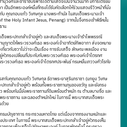
งศานุวงศ์และข้าราชบริพารได้ตามเสด็จเป็นจำนวนมาก มีการเตรียม
ป็นอีกพระองค์หนึ่งที่ทรงได้รับคัดเลือกให้ร่วมแสดงรีวิวหน้าที่นั่ง
รงพบกับ คุณกอบแก้ว วิเศษกุล นางพระกำนัล ในสมเด็จพระนางเจ้า
 the Holy Infant Jesus, Penang) จากนั้นจึงทรงเข้าพิธีหมั้น
ะธาน
็จพระปกเกล้าเจ้าอยู่หัว และสมเด็จพระนางเจ้ารำไพพรรณี
านุญาตให้พระวรวงศ์เธอ พระองค์เจ้าอาทิตย์ทิพอาภา ส่งจดหมาย
กี่ยวกับชวาไม่ว่าจะเป็นเรื่อง การรับเสด็จ ลักษณะพลเมือง งาน
อยู่หัวทรงเปลี่ยนที่ประทับกับพระวรวงศ์เธอ พระองค์เจ้าไตรทศ
พระวรวงศ์เธอ พระองค์เจ้าไตรทศประพันธ์ กรมหมื่นเทววงศ์วโรทัย
ับคุณกอบแก้ว วิเศษกุล ธิดาพระยาสุรินทราชา (นกยูง วิเศษ
เกล้าเจ้าอยู่หัว พร้อมทั้งพระราชทานทุนของขวัญ และยังทรง
ว พร้อมกันนี้ยังพระราชทานที่ดินพร้อมตำหนัก ณ ตำบลบางซื่อ และ
สพระราชทาน และฉลองตำหนักใหม่ ในการนี้ พระบาทสมเด็จพระ
นด้วย
รมบัญชาการ กระทรวงมหาดไทย แต่เนื่องจากทรงงานหนักและ
ประเทศ ในการนี้ พระบาทสมเด็จพระปกเกล้าเจ้าอยู่หัวทรงเห็น
าชการเพื่อเสด็จไปรักษาพระองค์ ในการพักครั้งนี้ กระทรวง