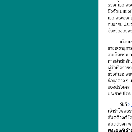
รวงศ์เธอ พระ
ซึ่งจัดไปแข่
เธอ พระองค์เ
คมนาคม ประช
จังหวัดของพร
เดือนมกราคม
ราชเลขานุการ
สมเด็จพระนา
การผ่าตัดรั
ผู้สำเร็จราช
รวงศ์เธอ พร
ข้อมูลต่าง ๆ
ของฝรั่งเศส 
ประชาธิปไตย
วันที่
2
เจ้ารำไพพรรณ
สันตติวงศ์ โ
สันตติวงศ์ 
พระองค์เจ้า