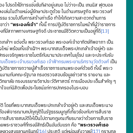
ง โปรดให้มีการแข่งขันกีฬาอยู่เสมอ ไม่ว่าจะเป็น เทนนิส ฟุตบอล
ทรงลงเล่นในตำแหน่งผู้รักษาประตูด้วย ในด้านเศรษฐกิจ พระวรวงศ์
กรรม รวมไปถึงการสร้างท่าเรือ ทำให้เกิดความสะดวกด้านการ
เขาว่า
“พระองค์เจ้า”
ทั้งนี้ การปฏิบัติราชการในหน้าที่ผู้ว่าราชการ
ที่มีสภาพทางเศรษฐกิจดี ประชาชนมีชีวิตความเป็นอยู่ที่ดี
[13]
าฯ แต่งตั้ง พระวรวงศ์เธอ พระองค์เจ้าอาทิตย์ทิพอาภา เป็น
่ พร้อมทั้งเข้าเฝ้าฯ พระบาทสมเด็จพระปกเกล้าเจ้าอยู่หัว และ
ไปทรงเจริญพระราชไมตรีกับนานาประเทศในยุโรป และจะประทับรับ
สมเด็จพระเจ้าบรมวงศ์เธอ เจ้าฟ้ากรมพระยานริศรานุวัดติวงศ์
เป็น
บัติราชการถวายผู้สำเร็จราชการแทนพระองค์ด้วยดี ทั้งนี้ พระว
ะสานงานกับคณะรัฐบาล ทรงตรวจสอบข้อมูลข่าวสาร รายงาน และ
าวิทยาลัย ทรงบรรยายวิชาประวัติศาสตร์ การเมืองประเด็นสำคัญ ๆ
ข้าใจแก่นิสิตเพื่อประโยชน์แก่การปกครองในระบอบ
ิ โดยที่พระบาทสมเด็จพระปกเกล้าเจ้าอยู่หัว และสมเด็จพระนาง
งต้องพิจารณาบทบัญญัติในรัฐธรรมนูญที่เกี่ยวข้องกับการสืบราช
การสืบราชสมบัติให้เป็นไปตามกฎมณเฑียรบาลว่าด้วยการสืบราช
ยพระราชวงศ์ที่ทรงมีสิทธิเป็นอันดับแรก คือ
“พระวรวงศ์เธอ
รมหลวงสงขลานครินทร์
[16]
ประสูติ แต่หม่อมสังวาลย์
[17]
กราบทูล