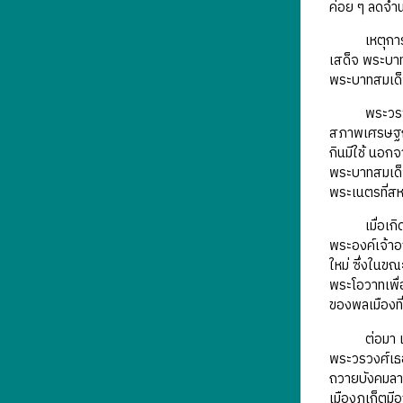
ค่อย ๆ ลดจำน
เหตุการณ์สำ
เสด็จ พระบาท
พระบาทสมเด็จ
พระวรวงศ์เธ
สภาพเศรษฐกิจ
กินมีใช้ นอก
พระบาทสมเด็
พระเนตรที่สห
เมื่อเกิดก
พระองค์เจ้า
ใหม่ ซึ่งในขณะ
พระโอวาทเพื่
ของพลเมืองที
ต่อมา เมื่อ
พระวรวงศ์เธอ
ถวายบังคมลาพ
เมืองภูเก็ตม