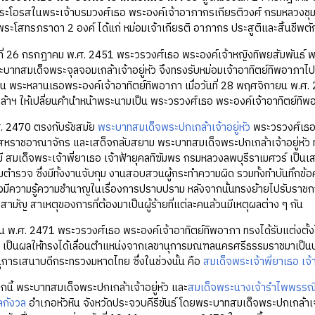
พระโอรสในพระเจ้าบรมวงศ์เธอ พระองค์เจ้าอาภากรเกียรติวงศ์ กรมหลวงชุม
พระโสทรภราดา 2 องค์ ได้แก่ หม่อมเจ้าเกียรติ อาภากร ประสูติและสิ้นชีพ
 26 กรกฎาคม พ.ศ. 2451 พระวรวงศ์เธอ พระองค์เจ้าหญิงทิพยสัมพันธ์ พ
บาทสมเด็จพระจุลจอมเกล้าเจ้าอยู่หัว จึงทรงรับหม่อมเจ้าอาทิตย์ทิพอาภาไป
็น พระหลานเธอพระองค์เจ้าอาทิตย์ทิพอาภา เมื่อวันที่ 28 พฤศจิกายน พ.ศ.
้าฯ ให้เปลี่ยนคำนำหน้าพระนามเป็น พระวรวงศ์เธอ พระองค์เจ้าอาทิตย์ทิพ
470 ตรงกับรัชสมัย
พระบาทสมเด็จพระปกเกล้าเจ้าอยู่หัว
พระวรวงศ์เธอ 
์ สหราชอาณาจักร และเสด็จกลับสยาม พระบาทสมเด็จพระปกเกล้าเจ้าอยู่หั
นมี สมเด็จพระเจ้าพี่ยาเธอ เจ้าฟ้ายุคลทิฆัมพร กรมหลวงลพบุรีราเมศวร์ เป็
ำรวจ ซึ่งมีทั้งงานจับกุม งานสอบสวนผู้กระทำความผิด รวมทั้งทำบันทึกข้อ
งมีความรู้ความชำนาญในเรื่องการปราบปราม หลังจากนั้นทรงย้ายไปรับราชก
ามัญ สาเหตุของการที่ต้องมาเป็นผู้ร้ายที่แต่ละคนล้วนมีเหตุผลต่าง ๆ กัน
. 2471 พระวรวงศ์เธอ พระองค์เจ้าอาทิตย์ทิพอาภา ทรงได้รับแต่งตั้ง
อใจ เป็นผลให้ทรงได้เลื่อนตำแหน่งจากเลขานุการมณฑลนครศรีธรรมราชมาเ
านุการเสนาบดีกระทรวงมหาดไทย ซึ่งในช่วงนั้น คือ
สมเด็จพระเจ้าพี่ยาเธอ เจ
ระบาทสมเด็จพระปกเกล้าเจ้าอยู่หัว และ
สมเด็จพระนางเจ้ารำไพพรรณ
ลกังวล
อำเภอหัวหิน จังหวัดประจวบคีรีขันธ์ โดยพระบาทสมเด็จพระปกเกล้าเ