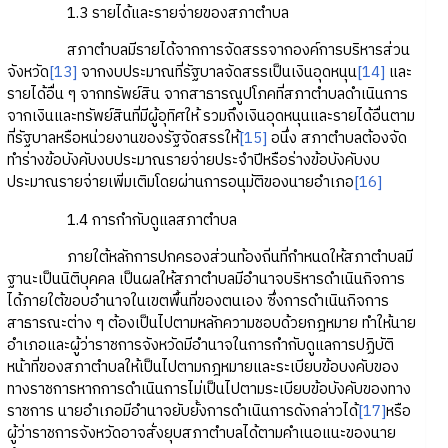
1.3 รายได้และรายจ่ายของสภาตำบล
สภาตำบลมีรายได้จากการจัดสรรจากองค์การบริหารส่วน
จังหวัด
[13]
จากงบประมาณที่รัฐบาลจัดสรรเป็นเงินอุดหนุน
[14]
และ
รายได้อื่น ๆ จากทรัพย์สิน จากสาธารณูปโภคที่สภาตำบลดำเนินการ
จากเงินและทรัพย์สินที่มีผู้อุทิศให้ รวมถึงเงินอุดหนุนและรายได้อื่นตาม
ที่รัฐบาลหรือหน่วยงานของรัฐจัดสรรให้
[15]
อนึ่ง สภาตำบลต้องจัด
ทำร่างข้อบังคับงบประมาณรายจ่ายประจำปีหรือร่างข้อบังคับงบ
ประมาณรายจ่ายเพิ่มเติมโดยผ่านการอนุมัติของนายอำเภอ
[16]
1.4 การกำกับดูแลสภาตำบล
ภายใต้หลักการปกครองส่วนท้องถิ่นที่กำหนดให้สภาตำบลมี
ฐานะเป็นนิติบุคคล เป็นผลให้สภาตำบลมีอำนาจบริหารดำเนินกิจการ
ได้ภายใต้ขอบอำนาจในเขตพื้นที่ของตนเอง ซึ่งการดำเนินกิจการ
สาธารณะต่าง ๆ ต้องเป็นไปตามหลักความชอบด้วยกฎหมาย ทำให้นาย
อำเภอและผู้ว่าราชการจังหวัดมีอำนาจในการกำกับดูแลการปฏิบัติ
หน้าที่ของสภาตำบลให้เป็นไปตามกฎหมายและระเบียบข้อบงคับของ
ทางราชการหากการดำเนินการไม่เป็นไปตามระเบียบข้อบังคับของทาง
ราชการ นายอำเภอมีอำนาจยับยั้งการดำเนินการดังกล่าวได้
[17]
หรือ
ผู้ว่าราชการจังหวัดอาจสั่งยุบสภาตำบลได้ตามคำเนอแนะของนาย