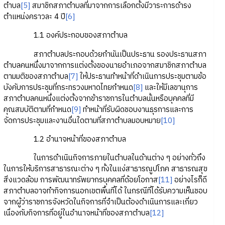
ตำบล
[5]
สมาชิกสภาตำบลที่มาจากการเลือกตั้งมีวาระการดำรง
ตำแหน่งคราวละ 4 ปี
[6]
1.1 องค์ประกอบของสภาตำบล
สภาตำบลประกอบด้วยกำนันเป็นประธาน รองประธานสภา
ตำบลคนหนึ่งมาจากการแต่งตั้งของนายอำเภอจากสมาชิกสภาตำบล
ตามมติของสภาตำบล
[7]
ให้ประธานทำหน้าที่ดำเนินการประชุมตามข้อ
บังคับการประชุมที่กระทรวงมหาดไทยกำหนด
[8]
และให้มีเลขานุการ
สภาตำบลคนหนึ่งแต่งตั้งจากข้าราชการในตำบลนั้นหรือบุคคลที่มี
คุณสมบัติตามที่กำหนด
[9]
ทำหน้าที่รับผิดชอบงานธุรการและการ
จัดการประชุมและงานอื่นใดตามที่สภาตำบลมอบหมาย
[10]
1.2 อำนาจหน้าที่ของสภาตำบล
ในการดำเนินกิจการภายในตำบลในด้านต่าง ๆ อย่างทั่วถึง
ในการให้บริการสาธารณะต่าง ๆ ทั้งในแง่สาธารณูปโภค สาธารณสุข
สิ่งแวดล้อม การพัฒนาทรัพยากรบุคคลที่ด้อยโอกาส
[11]
อย่างไรก็ดี
สภาตำบลอาจทำกิจการนอกเขตพื้นที่ได้ ในกรณีที่ได้รับความเห็นชอบ
จากผู้ว่าราชการจังหวัดในกิจการที่จำเป็นต้องดำเนินการและเกี่ยว
เนื่องกับกิจการที่อยู่ในอำนาจหน้าที่ของสภาตำบล
[12]