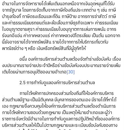
อำนาจในการจัดหารายได้เพิ่มเติมนอกเหนือจากเงินอุดหนุนที่ได้รับ
จากรัฐบาล โดยการจัดเก็บจากภาษีท้องถิ่นประเภทต่าง ๆ เช่น ภาษี
บำรุงท้องที่ ภาษีดรงเรือนและที่ดิน ภาษีป้าย อากรการฆ่าสัตว์ ภาษี
และค่าธรรมเนียมรถยนต์และล้อเลื่อนภาษีธุรกิจเฉพาะ ค่าธรรมเนียม
ใบอนุญาตขายสุรา ค่าธรรมเนียมใบอนุญาตการเล่นการพนัน อากร
รังนกอีแอ่น ค่าภาคหลวงแร่ ค่าภาคหลวงปิโตรเลียม เป็นต้น นอกจาก
นี้ยังอาจรายได้จากทรัพย์สิน รายได้จากการให้บริการเกี่ยวกับ
พาณิชย์ต่าง ๆ หรือ เงินหรือทรัพย์สินที่มีผู้อุทิศให้
อนึ่ง องค์การบริหารส่วนตำบลต้องจัดทำร่างข้อบังคับ เรื่อง
งบประมาณรายจ่ายประจำปีหรือร่างข้อบังคับงบประมาณรายจ่ายเพิ่ม
เติมโดยผ่านการอนุมัติของนายอำเภอ
[30]
2.5 การกำกับดูแลองค์การบริหารส่วนตำบล
ภายใต้หลักการปกครองส่วนท้องถิ่นที่ให้องค์การบริหาร
ส่วนตำบลมีฐานะเป็นนิติบุคคล มีบุคลากรของตนเอง มีรายได้ที่หาได้
เอง กฎหมายจึงควบคุมให้องค์การบริหารส่วนตำบลต้องดำเนินการ
ภายใต้หลักความชอบด้วยกฎหมาย เป็นเหตุให้นายอำเภอและผู้ว่า
ราชการจังหวัดมีอำนาจในการกำกับดูแลการปฏิบัติหน้าที่ขององค์การ
บริหารส่วนตำบลให้เป็นไปตามกฎหมายและระเบียบข้อบังคับของทาง