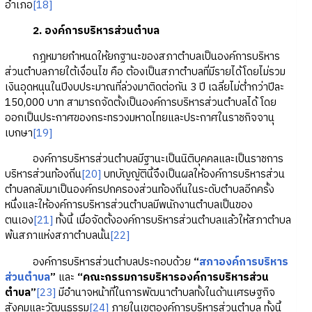
อำเภอ
[18]
2. องค์การบริหารส่วนตำบล
กฎหมายกำหนดให้ยกฐานะของสภาตำบลเป็นองค์การบริหาร
ส่วนตำบลภายใต้เงื่อนไข คือ ต้องเป็นสภาตำบลที่มีรายได้โดยไม่รวม
เงินอุดหนุนในปีงบประมาณที่ล่วงมาติดต่อกัน 3 ปี เฉลี่ยไม่ต่ำกว่าปีละ
150,000 บาท สามารถจัดตั้งเป็นองค์การบริหารส่วนตำบลได้ โดย
ออกเป็นประกาศของกระทรวงมหาดไทยและประกาศในราชกิจจานุ
เบกษา
[19]
องค์การบริหารส่วนตำบลมีฐานะเป็นนิติบุคคลและเป็นราชการ
บริหารส่วนท้องถิ่น
[20]
บทบัญญัตินี้จึงเป็นผลให้องค์การบริหารส่วน
ตำบลกลับมาเป็นองค์กรปกครองส่วนท้องถิ่นในระดับตำบลอีกครั้ง
หนึ่งและให้องค์การบริหารส่วนตำบลมีพนักงานตำบลเป็นของ
ตนเอง
[21]
ทั้งนี้ เมื่อจัดตั้งองค์การบริหารส่วนตำบลแล้วให้สภาตำบล
พ้นสภาแห่งสภาตำบลนั้น
[22]
องค์การบริหารส่วนตำบลประกอบด้วย
“
สภาองค์การบริหาร
ส่วนตำบล
”
และ
“คณะกรรมการบริหารองค์การบริหารส่วน
ตำบล”
[23]
มีอำนาจหน้าที่ในการพัฒนาตำบลทั้งในด้านเศรษฐกิจ
สังคมและวัฒนธรรม
[24]
ภายในเขตองค์การบริหารส่วนตำบล ทั้งนี้