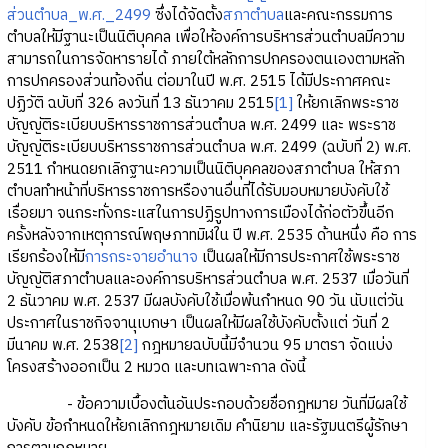
ส่วนตำบล_พ.ศ._2499
ซึ่งได้จัดตั้ง
สภาตำบล
และคณะกรรมการ
ตำบลให้มีฐานะเป็นนิติบุคคล เพื่อให้องค์การบริหารส่วนตำบลมีความ
สามารถในการจัดหารายได้ ภายใต้หลักการปกครองตนเองตามหลัก
การปกครองส่วนท้องถิ่น ต่อมาในปี พ.ศ. 2515 ได้มีประกาศคณะ
ปฏิวัติ ฉบับที่ 326 ลงวันที่ 13 ธันวาคม 2515
[1]
ให้ยกเลิกพระราช
บัญญัติระเบียบบริหารราชการส่วนตำบล พ.ศ. 2499 และ พระราช
บัญญัติระเบียบบริหารราชการส่วนตำบล พ.ศ. 2499 (ฉบับที่ 2) พ.ศ.
2511 กำหนดยกเลิกฐานะความเป็นนิติบุคคลของสภาตำบล ให้สภา
ตำบลทำหน้าที่บริหารราชการหรืองานอื่นที่ได้รับมอบหมายบังคับใช้
เรื่อยมา จนกระทั่งกระแสในการปฏิรูปทางการเมืองได้ก่อตัวขึ้นอีก
ครั้งหลังจากเหตุการณ์พฤษภาทมิฬใน ปี พ.ศ. 2535 ด้านหนึ่ง คือ การ
เรียกร้องให้มี
การกระจายอำนาจ
เป็นผลให้มีการประกาศใช้พระราช
บัญญัติสภาตำบลและองค์การบริหารส่วนตำบล พ.ศ. 2537 เมื่อวันที่
2 ธันวาคม พ.ศ. 2537 มีผลบังคับใช้เมื่อพ้นกำหนด 90 วัน นับแต่วัน
ประกาศในราชกิจจานุเบกษา เป็นผลให้มีผลใช้บังคับตั้งแต่ วันที่ 2
มีนาคม พ.ศ. 2538
[2]
กฎหมายฉบับนี้มีจำนวน 95 มาตรา จัดแบ่ง
โครงสร้างออกเป็น 2 หมวด และบทเฉพาะกาล ดังนี้
- ข้อความเบื้องต้นอันประกอบด้วยชื่อกฎหมาย วันที่มีผลใช้
บังคับ ข้อกำหนดให้ยกเลิกกฎหมายเดิม คำนิยาม และรัฐมนตรีผู้รักษา