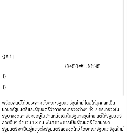
{{#if:|
—{{{4}}}{{#if:|, {{{5}}}}}
}}
}}
พร้อมกันนี้ได้มีประกาศตั้งคณะรัฐมนตรีชุดใหม่ โดยให้บุคคลที่เป็น
นายกรัฐมนตรีและรัฐมนตรีว่าการกระทรวงต่างๆ ทั้ง 7 กระทรวงใน
รัฐบาลชุดเก่ายังคงอยู่ในตำแหน่งเดิมในรัฐบาลชุดใหม่ แต่ให้รัฐมนตรี
ลอยอื่นๆ จำนวน 13 คน พ้นสภาพการเป็นรัฐมนตรี โดยนายก
รัฐมนตรีจะเป็นผู้แต่งตั้งรัฐมนตรีลอยชุดใหม่ โดยคณะรัฐมนตรีชุดใหม่