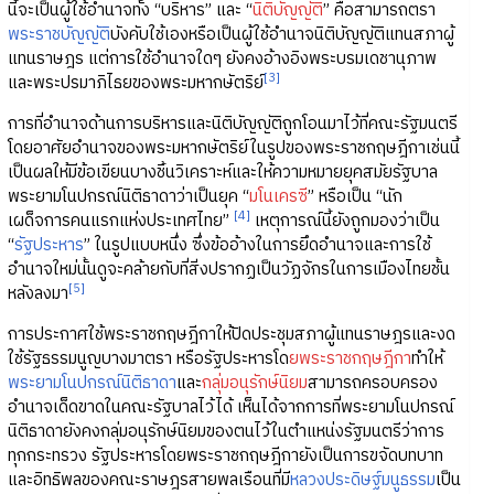
นี้จะเป็นผู้ใช้อำนาจทั้ง “บริหาร” และ “
นิติบัญญัติ
” คือสามารถตรา
พระราชบัญญัติ
บังคับใช้เองหรือเป็นผู้ใช้อำนาจนิติบัญญัติแทนสภาผู้
แทนราษฎร แต่การใช้อำนาจใดๆ ยังคงอ้างอิงพระบรมเดชานุภาพ
[3]
และพระปรมาภิไธยของพระมหากษัตริย์
การที่อำนาจด้านการบริหารและนิติบัญญัติถูกโอนมาไว้ที่คณะรัฐมนตรี
โดยอาศัยอำนาจของพระมหากษัตริย์ในรูปของพระราชกฤษฎีกาเช่นนี้
เป็นผลให้มีข้อเขียนบางชิ้นวิเคราะห์และให้ความหมายยุคสมัยรัฐบาล
พระยามโนปกรณ์นิติธาดาว่าเป็นยุค “
มโนเครซี
” หรือเป็น “นัก
[4]
เผด็จการคนแรกแห่งประเทศไทย”
เหตุการณ์นี้ยังถูกมองว่าเป็น
“
รัฐประหาร
” ในรูปแบบหนึ่ง ซึ่งข้ออ้างในการยึดอำนาจและการใช้
อำนาจใหม่นั้นดูจะคล้ายกับที่สิ่งปรากฏเป็นวัฏจักรในการเมืองไทยชั้น
[5]
หลังลงมา
การประกาศใช้พระราชกฤษฎีกาให้ปิดประชุมสภาผู้แทนราษฎรและงด
ใช้รัฐธรรมนูญบางมาตรา หรือรัฐประหารโด
ยพระราชกฤษฎีกา
ทำให้
พระยามโนปกรณ์นิติธาดา
และ
กลุ่มอนุรักษ์นิยม
สามารถครอบครอง
อำนาจเด็ดขาดในคณะรัฐบาลไว้ได้ เห็นได้จากการที่พระยามโนปกรณ์
นิติธาดายังคงกลุ่มอนุรักษ์นิยมของตนไว้ในตำแหน่งรัฐมนตรีว่าการ
ทุกกระทรวง รัฐประหารโดยพระราชกฤษฎีกายังเป็นการขจัดบทบาท
และอิทธิพลของคณะราษฎรสายพลเรือนที่มี
หลวงประดิษฐ์มนูธรรม
เป็น