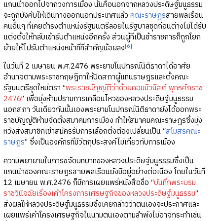
แกนนำออกไปจากวงการเมือง นั่นคือนอกจากหลวงประดิษฐ์มนูธรรม
จะถูกบังคับให้เดินทางออกนอกประเทศแล้ว
คณะราษฎร
สายพลเรือน
คนอื่นๆ ที่เคยดำรงตำแหน่งรัฐมนตรีลอยในรัฐบาลชุดก่อนต่างไม่ได้รับ
แต่งตั้งให้กลับเข้ารับตำแหน่งอีกครั้ง ส่วนผู้ที่เป็นข้าราชการก็ถูกโยก
[6]
ย้ายให้ไปรับตำแหน่งหน้าที่ที่สำคัญน้อยลง
ในวันที่ 2 เมษายน พ.ศ.2476 พระยามโนปกรณ์นิติธาดาได้อาศัย
อำนาจตามพระราชกฤษฎีกาให้ปิดสภาผู้แทนราษฎรและตั้งคณะ
รัฐมนตรีชุดใหม่ตรา “
พระราชบัญญัติว่าด้วยคอมมิวนิสต์ พุทธศักราช
2476
” เพื่อมุ่งห้ามปรามการเคลื่อนไหวของหลวงประดิษฐ์มนูธรรม
นอกสภา วันเดียวกันนั้นเองพระยามโนปกรณ์นิติธาดายังได้ออกพระ
ราชบัญญัติห้ามจัดตั้งสมาคมการเมือง ทำให้สมาคมคณะราษฎรซึ่งมุ่ง
หวังส่งสมาชิกเข้าสมัครรับการเลือกตั้งต้องเปลี่ยนเป็น “
สโมสรคณะ
ราษฎร
” ซึ่งเป็นองค์กรที่มีวัตถุประสงค์ไม่เกี่ยวกับการเมือง
ความพยายามในการขจัดบทบาทของหลวงประดิษฐ์มนูธรรมซึ่งเป็น
แกนนำของคณะราษฎรสายพลเรือนยังมีอยู่อย่างต่อเนื่อง โดยในวันที่
12 เมษายน พ.ศ.2476 ก็มีการเผยแพร่หนังสือชื่อ “
บันทึกพระบรม
ราชวินิจฉัยเรื่องเค้าโครงการเศรษฐกิจของหลวงประดิษฐ์มนูธรรม
”
ส่งผลให้หลวงประดิษฐ์มนูธรรมซึ่งเคยกล่าวว่าตนเองจะประกาศและ
เผยแพร่เค้าโครงเศรษฐกิจในนามตนเองตามลำพังไม่อาจกระทำเช่น