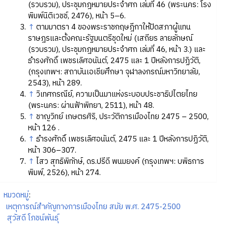
(รวบรวม), ประชุมกฎหมายประจำศก เล่มที่ 46 (พระนคร: โรง
พิมพ์นิติเวชช์, 2476), หน้า 5–6.
↑
ตามมาตรา 4 ของพระราชกฤษฎีกาให้ปิดสภาผู้แทน
ราษฎรและตั้งคณะรัฐมนตรีชุดใหม่ (เสถียร ลายลักษณ์
(รวบรวม), ประชุมกฎหมายประจำศก เล่มที่ 46, หน้า 3.) และ
ธำรงศักดิ์ เพชรเลิศอนันต์, 2475 และ 1 ปีหลังการปฏิวัติ,
(กรุงเทพฯ: สถาบันเอเชียศึกษา จุฬาลงกรณ์มหาวิทยาลัย,
2543), หน้า 289.
↑
วิเทศกรณีย์, ความเป็นมาแห่งระบอบประชาธิปไตยไทย
(พระนคร: ผ่านฟ้าพิทยา, 2511), หน้า 48.
↑
ชาญวิทย์ เกษตรศิริ, ประวัติการเมืองไทย 2475 – 2500,
หน้า 126 .
↑
ธำรงศักดิ์ เพชรเลิศอนันต์, 2475 และ 1 ปีหลังการปฏิวัติ,
หน้า 306–307.
↑
ไสว สุทธิพิทักษ์, ดร.ปรีดี พนมยงค์ (กรุงเทพฯ: บพิธการ
พิมพ์, 2526), หน้า 274.
หมวดหมู่
:
เหตุการณ์สำคัญทางการเมืองไทย สมัย พ.ศ. 2475-2500
สุวัสดี โภชน์พันธุ์