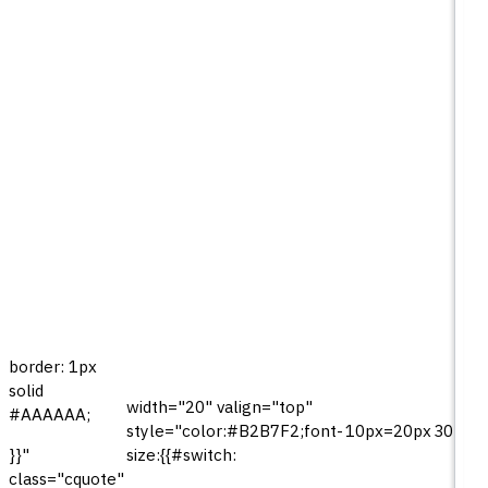
border: 1px
solid
width="20" valign="top"
#AAAAAA;
style="color:#B2B7F2;font-
10px=20px
30px=
size:{{#switch:
}}"
class="cquote"