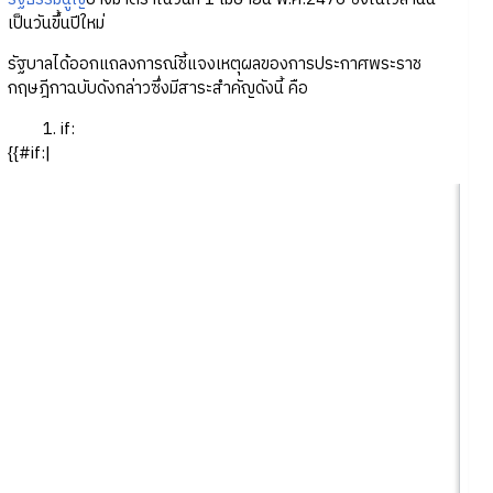
เป็นวันขึ้นปีใหม่
รัฐบาลได้ออกแถลงการณ์ชี้แจงเหตุผลของการประกาศพระราช
กฤษฎีกาฉบับดังกล่าวซึ่งมีสาระสำคัญดังนี้ คือ
if:
{{#if:|