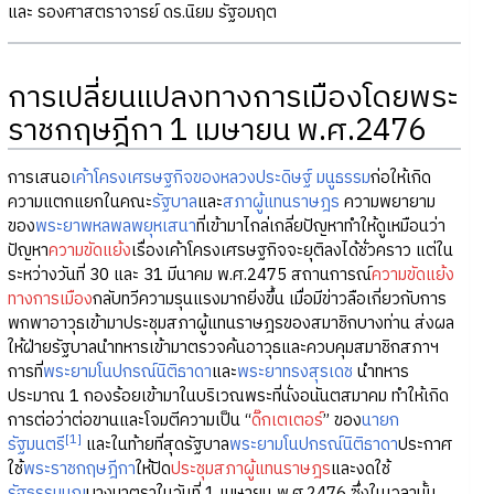
และ รองศาสตราจารย์ ดร.นิยม รัฐอมฤต
การเปลี่ยนแปลงทางการเมืองโดยพระ
ราชกฤษฎีกา 1 เมษายน พ.ศ.2476
การเสนอ
เค้าโครงเศรษฐกิจของหลวงประดิษฐ์ มนูธรรม
ก่อให้เกิด
ความแตกแยกในคณะ
รัฐบาล
และ
สภาผู้แทนราษฎร
ความพยายาม
ของ
พระยาพหลพลพยุหเสนา
ที่เข้ามาไกล่เกลี่ยปัญหาทำให้ดูเหมือนว่า
ปัญหา
ความขัดแย้ง
เรื่องเค้าโครงเศรษฐกิจจะยุติลงได้ชั่วคราว แต่ใน
ระหว่างวันที่ 30 และ 31 มีนาคม พ.ศ.2475 สถานการณ์
ความขัดแย้ง
ทางการเมือง
กลับทวีความรุนแรงมากยิ่งขึ้น เมื่อมีข่าวลือเกี่ยวกับการ
พกพาอาวุธเข้ามาประชุมสภาผู้แทนราษฎรของสมาชิกบางท่าน ส่งผล
ให้ฝ่ายรัฐบาลนำทหารเข้ามาตรวจค้นอาวุธและควบคุมสมาชิกสภาฯ
การที่
พระยามโนปกรณ์นิติธาดา
และ
พระยาทรงสุรเดช
นำทหาร
ประมาณ 1 กองร้อยเข้ามาในบริเวณพระที่นั่งอนันตสมาคม ทำให้เกิด
การต่อว่าต่อขานและโจมตีความเป็น “
ดิ๊กเตเตอร์
” ของ
นายก
[1]
รัฐมนตรี
และในท้ายที่สุดรัฐบาล
พระยามโนปกรณ์นิติธาดา
ประกาศ
ใช้
พระราชกฤษฎีกา
ให้ปิด
ประชุมสภาผู้แทนราษฎร
และงดใช้
รัฐธรรมนูญ
บางมาตราในวันที่ 1 เมษายน พ.ศ.2476 ซึ่งในเวลานั้น