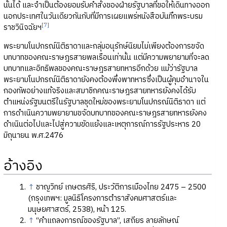
นั้นได้ และจำเป็นต้องยอมรับคำสั่งของฝ่ายรัฐบาลที่ขอให้เดินทางออก
นอกประเทศในวันเดียวกันกับที่มีการเผยแพร่หนังสือบันทึกพระบรม
[7]
ราชวินิจฉัยฯ
พระยามโนปกรณ์นิติธาดาและกลุ่มอนุรักษ์นิยมไม่เพียงต้องการขจัด
บทบาทของคณะราษฎรสายพลเรือนเท่านั้น แต่มีความพยายามที่จะลด
บทบาทและอิทธิพลของคณะราษฎรสายทหารอีกด้วย แม้ว่ารัฐบาล
พระยามโนปกรณ์นิติธาดายังคงต้องพึ่งพาทหารซึ่งเป็นผู้คุมอำนาจใน
กองทัพอย่างแท้จริงและสมาชิกคณะราษฎรสายทหารยังคงได้รับ
ตำแหน่งรัฐมนตรีในรัฐบาลชุดใหม่ของพระยามโนปกรณ์นิติธาดา แต่
การดำเนินความพยายามขจัดบทบาทของคณะราษฎรสายทหารยังคง
ดำเนินต่อไปและไปสู่ความขัดแย้งและเหตุการณ์การรัฐประหาร 20
มิถุนายน พ.ศ.2476
อ้างอิง
↑
ชาญวิทย์ เกษตรศิริ, ประวัติการเมืองไทย 2475 – 2500
(กรุงเทพฯ: มูลนิธิโครงการตำราสังคมศาสตร์และ
มนุษยศาสตร์, 2538), หน้า 125.
↑
“คำแถลงการณ์ของรัฐบาล”, เสถียร ลายลักษณ์