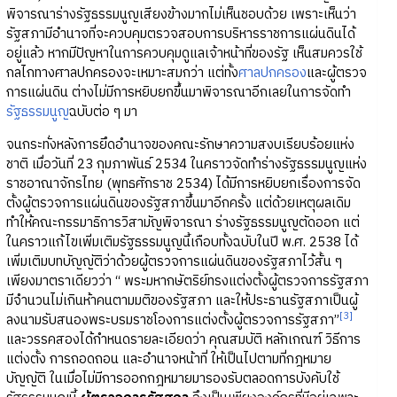
พิจารณาร่างรัฐธรรมนูญเสียงข้างมากไม่เห็นชอบด้วย เพราะเห็นว่า
รัฐสภามีอำนาจที่จะควบคุมตรวจสอบการบริหารราชการแผ่นดินได้
อยู่แล้ว หากมีปัญหาในการควบคุมดูแลเจ้าหน้าที่ของรัฐ เห็นสมควรใช้
กลไกทางศาลปกครองจะเหมาะสมกว่า แต่ทั้ง
ศาลปกครอง
และผู้ตรวจ
การแผ่นดิน ต่างไม่มีการหยิบยกขึ้นมาพิจารณาอีกเลยในการจัดทำ
รัฐธรรมนูญ
ฉบับต่อ ๆ มา
จนกระทั่งหลังการยึดอำนาจของคณะรักษาความสงบเรียบร้อยแห่ง
ชาติ เมื่อวันที่ 23 กุมภาพันธ์ 2534 ในคราวจัดทำร่างรัฐธรรมนูญแห่ง
ราชอาณาจักรไทย (พุทธศักราช 2534) ได้มีการหยิบยกเรื่องการจัด
ตั้งผู้ตรวจการแผ่นดินของรัฐสภาขึ้นมาอีกครั้ง แต่ด้วยเหตุผลเดิม
ทำให้คณะกรรมาธิการวิสามัญพิจารณา ร่างรัฐธรรมนูญตัดออก แต่
ในคราวแก้ไขเพิ่มเติมรัฐธรรมนูญนี้เกือบทั้งฉบับในปี พ.ศ. 2538 ได้
เพิ่มเติมบทบัญญัติว่าด้วยผู้ตรวจการแผ่นดินของรัฐสภาไว้สั้น ๆ
เพียงมาตราเดียวว่า “ พระมหากษัตริย์ทรงแต่งตั้งผู้ตรวจการรัฐสภา
มีจำนวนไม่เกินห้าคนตามมติของรัฐสภา และให้ประธานรัฐสภาเป็นผู้
[3]
ลงนามรับสนองพระบรมราชโองการแต่งตั้งผู้ตรวจการรัฐสภา”
และวรรคสองได้กำหนดรายละเอียดว่า คุณสมบัติ หลักเกณฑ์ วิธีการ
แต่งตั้ง การถอดถอน และอำนาจหน้าที่ ให้เป็นไปตามที่กฎหมาย
บัญญัติ ในเมื่อไม่มีการออกกฎหมายมารองรับตลอดการบังคับใช้