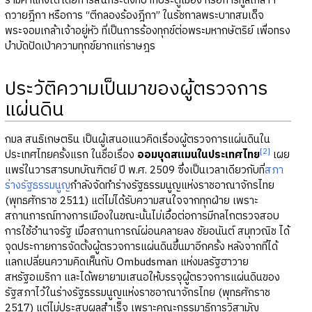
รามคำแหงได้โดยการสั่นกระดิ่งที่ปากประตูเมือง หรือการทูลเกล้าฯ
ถวายฎีกา หรือการ “ตีกลองร้องฎีกา” ในรัชกาลพระบาทสมเด็จ
พระจอมเกล้าเจ้าอยู่หัว ที่เป็นการร้องทุกข์ต่อพระมหากษัตริย์ เพื่อทรง
บำบัดปัดเป่าความทุกข์ยากแก่ราษฎร
ประวัติความเป็นมาของผู้ตรวจการ
แผ่นดิน
กมล สนธิเกษตริน เป็นผู้เสนอแนวคิดเรื่องผู้ตรวจการแผ่นดินใน
[2]
ประเทศไทยครั้งแรก ในชื่อเรื่อง
ออมบุดสแมนในประเทศไทย
เผย
แพร่ในวารสารบทบัณฑิตย์ ปี พ.ศ. 2509 ซึ่งเป็นเวลาเดียวกับที่
สภา
ร่างรัฐธรรมนูญ
กำลังจัดทำร่างรัฐธรรมนูญแห่งราชอาณาจักรไทย
(พุทธศักราช 2511) แต่ไม่ได้รับความสนใจจากทุกฝ่าย เพราะ
สถานการณ์ทางการเมืองในขณะนั้นไม่เอื้อต่อการมีกลไกตรวจสอบ
การใช้อำนาจรัฐ เมื่อสถานการณ์ผ่อนคลายลง ชัยอนันต์ สมุทวณิช ได้
จุดประกายการจัดตั้งผู้ตรวจการแผ่นดินขึ้นมาอีกครั้ง หลังจากที่ได้
แลกเปลี่ยนความคิดเห็นกับ Ombudsman แห่งมลรัฐฮาวาย
สหรัฐอเมริกา และได้พยายามเสนอให้บรรจุผู้ตรวจการแผ่นดินของ
รัฐสภาไว้ในร่างรัฐธรรมนูญแห่งราชอาณาจักรไทย (พุทธศักราช
2517) แต่ไม่ประสบผลสำเร็จ เพราะคณะกรรมาธิการวิสามัญ