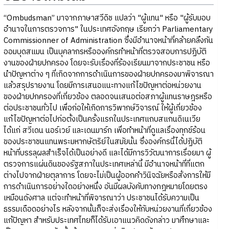
“Ombudsman” มาจากภาษาสวีดิช แปลว่า "ผู้แทน" หรือ "ผู้รับมอบ
อำนาจในการตรวจการ" ในประเทศอังกฤษ เรียกว่า Parliamentary
Commissionner of Administration ซึ่งมีอำนาจหน้าที่คล้ายคลึงกัน
ออมบุดสแมน เป็นบุคลากรหรือองค์กรทำหน้าที่ตรวจสอบการปฏิบัติ
งานของฝ่ายปกครอง โดยจะรับเรื่องที่ร้องเรียนมาจากประชาชน หรือ
นำปัญหาต่าง ๆ ที่เกิดจากการดำเนินการของฝ่ายปกครองมาพิจารณา
แล้วสรุปรายงาน โดยมีการเสนอแนะทางแก้ไขปัญหาต่อหน่วยงาน
ของฝ่ายปกครองที่เกี่ยวข้อง ตลอดจนเสนอต่อสภาผู้แทนราษฎรหรือ
ต่อประชาชนทั่วไป เพื่อก่อให้เกิดการวิพากษ์วิจารณ์ ให้ผู้เกี่ยวข้อง
แก้ไขปัญหาต่อไปก่อตั้งเป็นครั้งแรกในประเทศแถบสแกนดิเนเวีย
ได้แก่ สวีเดน นอร์เวย์ และเดนมาร์ก เพื่อทำหน้าที่ดูแลเรื่องทุกข์ร้อน
ของประชาชนแทนพระมหากษัตริย์ในสมัยนั้น ซึ่งองค์กรนี้ได้ปฏิบัติ
หน้าที่บรรลุผลสำเร็จได้เป็นอย่างดี และได้มีการวิวัฒนาการเรื่อยมา ผู้
ตรวจการแผ่นดินของรัฐสภาในประเทศเหล่านี้ มีอำนาจหน้าที่ที่แตก
ต่างไปจากฝ่ายตุลาการ โดยจะไม่เป็นผู้ออกคำวินิจฉัยหรือสั่งการให้มี
การดำเนินการอย่างใดอย่างหนึ่ง อันมีผลบังคับทางกฎหมายโดยตรง
เหมือนดังศาล แต่จะทำหน้าที่พิจารณาว่า ประชาชนได้รับความเป็น
ธรรมเดือดอย่างไร หลังจากนั้นก็จะส่งเรื่องให้กับหน่วยงานที่เกี่ยวข้อง
แก้ปัญหา สำหรับประเทศไทยก็ได้รับเอาแนวคิดดังกล่าว มาศึกษาและ