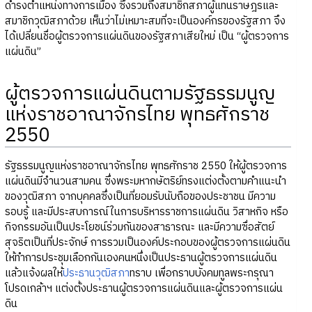
ดำรงตำแหน่งทางการเมือง ซึ่งรวมถึงสมาชิกสภาผู้แทนราษฎรและ
สมาชิกวุฒิสภาด้วย เห็นว่าไม่เหมาะสมที่จะเป็นองค์กรของรัฐสภา จึง
ได้เปลี่ยนชื่อผู้ตรวจการแผ่นดินของรัฐสภาเสียใหม่ เป็น “ผู้ตรวจการ
แผ่นดิน”
ผู้ตรวจการแผ่นดินตามรัฐธรรมนูญ
แห่งราชอาณาจักรไทย พุทธศักราช
2550
รัฐธรรมนูญแห่งราชอาณาจักรไทย พุทธศักราช 2550 ให้ผู้ตรวจการ
แผ่นดินมีจำนวนสามคน ซึ่งพระมหากษัตริย์ทรงแต่งตั้งตามคำแนะนำ
ของวุฒิสภา จากบุคคลซึ่งเป็นที่ยอมรับนับถือของประชาชน มีความ
รอบรู้ และมีประสบการณ์ในการบริหารราชการแผ่นดิน วิสาหกิจ หรือ
กิจกรรมอันเป็นประโยชน์ร่วมกันของสาธารณะ และมีความซื่อสัตย์
สุจริตเป็นที่ประจักษ์ การรวมเป็นองค์ประกอบของผู้ตรวจการแผ่นดิน
ให้ทำการประชุมเลือกกันเองคนหนึ่งเป็นประธานผู้ตรวจการแผ่นดิน
แล้วแจ้งผลให้
ประธานวุฒิสภา
ทราบ เพื่อกราบบังคมทูลพระกรุณา
โปรดเกล้าฯ แต่งตั้งประธานผู้ตรวจการแผ่นดินและผู้ตรวจการแผ่น
ดิน