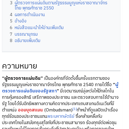
3
ผู้ตรวจการแผ่นดินตามรัฐธรรมนูญแห่งราชอาณาจักร
ไทย พุทธศักราช 2550
4
ผลการดำเนินงาน
5
อ้างอิง
6
หนังสือแนะนำให้อ่านเพิ่มเติม
7
บรรณานุกรม
8
อธิบายเพิ่มเติม
ความหมาย
“ผู้ตรวจการแผ่นดิน”
เป็นองค์กรที่จัดตั้งขึ้นครั้งแรกตามของ
รัฐธรรมนูญแห่งราชอาณาจักรไทย พุทธศักราช 2540 ภายใต้ชื่อ
“
ผู้
ตรวจการแผ่นดินของรัฐสภา
”
มีเจตนารมณ์มุ่งหวังให้มีกลไกใน
การคุ้มครองสิทธิ เสรีภาพของประชาชน และตรวจสอบการใช้อำนาจ
รัฐ โดยได้รับอิทธิพลทางความคิดจากประเทศแถบสแกนดิเนเวียที่มี
[1]
ตำแหน่ง
ออมบุดสแมน
(Ombudsman)
ทำหน้าที่ดูแลปัดเป่าเรื่อง
ทุกข์ร้อนของประชาชนแทน
พระมหากษัตริย์
ซึ่งคล้ายคลึงกับ
ประเทศไทยในสมัยกรุงสุโขทัยที่ประชาชนสามารถ ร้องทุกข์ต่อพ่อขุน