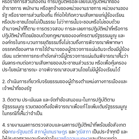
หรือราชการส่วนท้องถิ่น การปฏิบัติหรือละเลยไม่ปฏิบัติหน้าที่ของ
ข้าราชการ พนักงาน หรือลูกจ้างของหน่วยงานราชการ หน่วยงานของ
รัฐ หรือราชการส่วนท้องถิ่น ที่ก่อให้เกิดความเสียหายแก่ผู้ร้องเรียน
หรือประชาชนโดยไม่เป็นธรรม ไม่ว่าการนั้นจะชอบหรือไม่ชอบด้วย
อำนาจหน้าที่ก็ตาม การตรวจสอบ การละเลยการปฏิบัติหน้าที่หรือการ
ปฏิบัติหน้าที่โดยมิชอบด้วยกฎหมายขององค์กรตามรัฐธรรมนูญ และ
องค์กรในกระบวนการยุติธรรมซึ่งไม่รวมถึงการพิจารณาพิพากษา
อรรถคดีของศาล การใช้อำนาจของผู้ตรวจการแผ่นดินจะต้องมีผู้ร้อง
เรียน แต่หากการกระทำดังกล่าวนี้ผู้ตรวจการแผ่นดินพิจารณาเห็นว่า
มีผลกระทบต่อความเสียหายของประชาชนส่วนรวม หรือเพื่อคุ้มครอง
ประโยชน์สาธารณะ อาจพิจารณาสอบสวนโดยไม่มีผู้ร้องเรียนได้
2. ดำเนินการเกี่ยวกับจริยธรรมของผู้ดำรงตำแหน่งทางการเมืองและ
เจ้าหน้าที่ของรัฐ
3. ติดตาม ประเมินผล และจัดทำข้อเสนอแนะในการปฏิบัติตาม
รัฐธรรมนูญ รวมตลอดถึงข้อพิจารณาเพื่อแก้ไขเพิ่มเติมรัฐธรรมนูญ
ในกรณีที่เห็นว่าจำเป็น
4. รายงานผลการตรวจสอบและผลการปฏิบัติหน้าที่พร้อมข้อสังเกต
ต่อ
คณะรัฐมนตรี
สภาผู้แทนราษฎร
และ
วุฒิสภา
เป็นประจำทุกปี และ
ให้ประกาศรายงานดังกล่าวใน
ราชกิจจานุเบกษา
และเปิดเผยต่อ