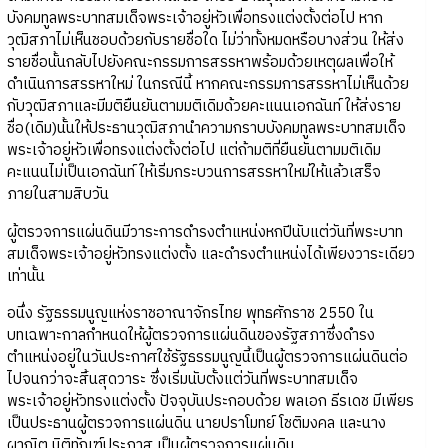
บังคมทูลพระบาทสมเด็จพระเจ้าอยู่หัวเพื่อทรงแต่งตั้งต่อไป หาก
วุฒิสภาไม่เห็นชอบด้วยกับรายชื่อใด ไม่ว่าทั้งหมดหรือบางส่วน ให้ส่ง
รายชื่อนั้นกลับไปยังคณะกรรมการสรรหาพร้อมด้วยเหตุผลเพื่อให้
ดำเนินการสรรหาใหม่ ในกรณีนี้ หากคณะกรรมการสรรหาไม่เห็นด้วย
กับวุฒิสภาและมีมติยืนยันตามมติเดิมด้วยคะแนนเอกฉันท์ ให้ส่งราย
ชื่อ(เดิม)นั้นให้ประธานวุฒิสภานำความกราบบังคมทูลพระบาทสมเด็จ
พระเจ้าอยู่หัวเพื่อทรงแต่งตั้งต่อไป แต่ถ้ามติที่ยืนยันตามมติเดิม
คะแนนไม่เป็นเอกฉันท์ ให้เริ่มกระบวนการสรรหาใหม่ให้แล้วเสร็จ
ภายในสามสิบวัน
ผู้ตรวจการแผ่นดินมีวาระการดำรงตำแหน่งหกปีนับแต่วันที่พระบาท
สมเด็จพระเจ้าอยู่หัวทรงแต่งตั้ง และดำรงตำแหน่งได้เพียงวาระเดียว
เท่านั้น
อนึ่ง รัฐธรรมนูญแห่งราชอาณาจักรไทย พุทธศักราช 2550 ใน
บทเฉพาะกาลกำหนดให้ผู้ตรวจการแผ่นดินของรัฐสภาซึ่งดำรง
ตำแหน่งอยู่ในวันประกาศใช้รัฐธรรมนูญนี้เป็นผู้ตรวจการแผ่นดินต่อ
ไปจนกว่าจะสิ้นสุดวาระ ซึ่งเริ่มนับตั้งแต่วันที่พระบาทสมเด็จ
พระเจ้าอยู่หัวทรงแต่งตั้ง ปัจจุบันประกอบด้วย พลเอก ธีรเดช มีเพียร
เป็นประธานผู้ตรวจการแผ่นดิน นายปราโมทย์ โชติมงคล และนาง
ผาณิต นิติทัณฑ์ประภาส เป็นผู้ตรวจการแผ่นดิน