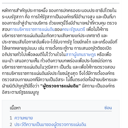
หลักการสำคัญประการหนึ่ง ของการปกครองระบอบประชาธิปไตยใน
ระบบรัฐสภา คือ การให้รัฐสภาเป็นองค์กรที่มีอำนาจสูง และเป็นที่มา
ของการเข้าสู่อำนาจบริหาร ด้วยเหตุนี้จึงมีอำนาจหน้าที่ควบคุม ตรวจ
สอบ
การบริหารราชการแผ่นดิน
ของ
คณะรัฐมนตรี
เพื่อไม่ให้การ
บริหารราชการแผ่นดินนั้นเกิดความเสียหายแก่ประเทศชาติ และ
ประชาชนเสียโอกาสอันพึงจะได้รับจากรัฐ โดยมีกลไก และเครื่องมือที่
ใช้หลากหลายรูปแบบ เช่น การตั้งกระทู้ถาม การเสนอญัตติขอเปิด
อภิปรายทั่วไปเพื่อลงมติไม่ไว้วางใจใน
สภาผู้แทนราษฎร
หรือเพื่อ
แนะนำ เสนอความเห็น ท้วงติงความบกพร่องเพื่อประโยชน์ต่อการ
บริหารราชการแผ่นดินในวุฒิสภา เป็นต้น และเพื่อให้การตรวจสอบ
การบริหารราชการแผ่นดินยังประโยชน์สูงสุด จึงได้มีการตั้งองค์กร
ตรวจสอบภายนอกที่มีความเป็นอิสระ ไม่ขึ้นตรงต่อทั้งฝ่ายบริหารและ
ฝ่ายนิติบัญญัติมีชื่อว่า
“ผู้ตรวจการแผ่นดิน”
มีสถานะเป็นองค์กร
อิสระตามรัฐธรรมนูญ
เนื้อหา
1
ความหมาย
2
ประวัติความเป็นมาของผู้ตรวจการแผ่นดิน