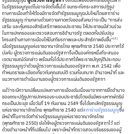
รัฐธรรมนูญนี้
ผู้ตรวจการรัฐสภา
จึงเป็นเพียงองค์กรที่มีอยู่เฉพาะ
ในรัฐธรรมนูญแต่ไม่อาจจัดตั้งขึ้นได้ จนกระทั่งกระแสการปฏิรูป
ทางการเมืองทำให้ต้องมีการจัดทำรัฐธรรมนูญฉบับใหม่โดยสภาร่าง
รัฐธรรมนูญ ท่ามกลางด้วยความคาดหวังของสังคมว่าจะเป็น “การส่ง
เสริม และคุ้มครองสิทธิเสรีภาพของประชาชน ให้ประชาชนมีส่วนร่วม
ในการปกครองและตรวจสอบการชิอำนาจรัฐ ตลอดทั้งปรับปรุง
[4]
โครงสร้างทางการเมืองให้มีเสถียรภาพและประสิทธิภาพยิ่งขึ้น”
เมื่อรัฐธรรมนูญแห่งราชอาณาจักรไทย พุทธศักราช 2540 ประกาศใช้
บังคับ ผู้ตรวจการแผ่นดินของรัฐสภาจึงเป็นองค์กรหนึ่งที่จะสนอง
เจตนารมณ์ดังกล่าว พร้อมทั้งได้ประกาศใช้พระราชบัญญัติประกอบ
รัฐธรรมนูญว่าด้วยผู้ตรวจการแผ่นดินของรัฐสภา พ.ศ. 2542 เพื่อ
กำหนดรายละเอียดเกี่ยวกับคุณสมบัติ รวมทั้งบทบาท อำนาจหน้าที่ และ
แนวทางการดำเนินงานของผู้ตรวจการแผ่นดินของรัฐสภา
แม้ว่าจะมีความเปลี่ยนแปลงทางการเมืองอันเนื่องมาจากการยึดอำนาจ
ของคณะปฏิรูปการปกครองระบอบประชาธิปไตยอันมีพระมหากษัตริย์
ทรงเป็นประมุข เมื่อวันที่ 19 กันยายน 2549 ซึ่งได้ยกเลิกรัฐธรรมนูญ
แห่งราชอาณาจักรไทย พุทธศักราช 2540 แต่
สภาร่างรัฐธรรมนูญ
ซึ่ง
มีหน้าที่ในการจัดทำร่างรัฐธรรมนูญแห่งราชอาณาจักรไทย
(พุทธศักราช 2550) ยังให้คงผู้ตรวจการแผ่นดินของรัฐสภาไว้ แต่
ด้วยอำนาจหน้าที่ที่เปลี่ยนไป เพราะมีหน้าที่ตรวจสอบจริยธรรมของผู้