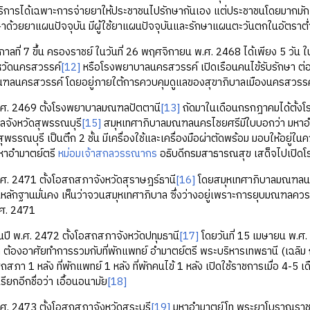
ห้บริการได้เฉพาะการจ่ายยาให้ประชาชนไปรักษากันเอง แต่ประชาชนโดยมากม
กษาด้วยยาแผนปัจจุบัน มีผู้ใช้ยาแผนปัจจุบันและรักษาแผนตะวันตกในอัตราต
่ 7 ขึ้น ครองราชย์ ในวันที่ 26 พฤศจิกายน พ.ศ. 2468 ได้เพียง 5 วัน ในว
งหวัดนครสวรรค์
[12]
หรือโรงพยาบาลนครสวรรค์ เปิดเรือนคนไข้รับรักษา ต่อม
ฑลนครสวรรค์ โดยอยู่ภายใต้การควบคุมดูแลของสุขาภิบาลเมืองนครสวรรค
2469 ตั้งโรงพยาบาลมณฑลปัตตานี
[13]
ถัดมาในเดือนกรกฎาคมได้ตั้ง
ลจังหวัดสุพรรณบุรี
[15]
สมุหเทศาภิบาลมณฑลนครไชยศรีมีใบบอกว่า มหาอ
ัดสุพรรณบุรี เป็นตึก 2 ชั้น มีเครื่องใช้และเครื่องมือผ่าตัดพร้อม มอบให้อ
หาอํามาตย์ตรี
หม่อมเจ้าสกลวรรณากร
อธิบดีกรมสาธารณสุข เสด็จไปเปิดโ
471 ตั้งโอสถสภาจังหวัดสุราษฎร์ธานี
[16]
โดยสมุหเทศาภิบาลมณฑลนครศ
ลักฐานมั่นคง เห็นว่าจวนสมุหเทศาภิบาล ซึ่งว่างอยู่เพราะการยุบมณฑลควรจะ
.ศ. 2471
.ศ. 2472 ตั้งโอสถสภาจังหวัดปทุมธานี
[17]
โดยวันที่ 15 เมษายน พ.ศ.
ต้องอาศัยทำการรวมกับที่พักแพทย์ อํามาตย์ตรี พระบริหารเทพธานี (เฉลิม กา
ถสภา 1 หลัง ที่พักแพทย์ 1 หลัง ที่พักคนไข้ 1 หลัง เปิดใช้ราชการเมื่อ 4-5 เด
รียกอีกชื่อว่า เอื้อนอนามัย
[18]
2473 ตั้งโอสถสภาจังหวัดสระบุรี
[19]
มหาอํามาตย์โท พระยาโบราณราชธานิ