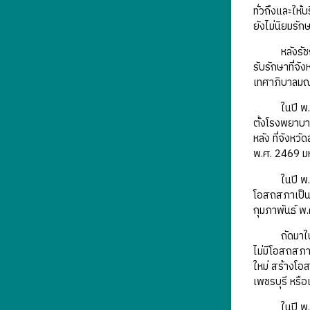
ทั่วถึงและใ
ยังไม่นิยมรั
หลังรัชกาลที
รับรักษาที่จั
เทศาภิบาลมณ
ในปี พ.ศ. 
ตั้งโรงพยาบา
หลัง ที่จังหว
พ.ศ. 2469 ม
ในปี พ.ศ. 2
โอสถสภาเป็นห
กุมภาพันธ์ พ
ถัดมาในปี พ
ไม่มีโอสถสภา 
ใหม่ สร้างโอส
เพชรบุรี หรือเ
ในปี พ.ศ. 