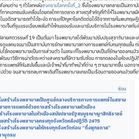
ังคมต่าง ๆ ทั่วโลกหลัง
สงครามโลกครั้งที่_2
ซึ่งโรงพยาบาลกลายเป็นสถาบันด
ี่ภาคเอกชนขับเคลื่อนโดยกลไกการตลาด สาเหตุสำคัญที่ทำให้โรงพยาบาลมีคว
ในอดีตสามารถทำได้ชะงัด การแก้ปัญหาโรคติดต่อได้ดีจากการค้นพบทฤษฎีเช
ดเจ็บที่รุนแรงเฉียบพลันทำให้คนยอมรับและมารับบริการในโรงพยาบาลกันเป
ตวรรษที่ 19 เป็นต้นมา โรงพยาบาลได้พัฒนาปรับปรุงสุขาภิบาลและเครื่องไ
ูแลคนจนมาเป็นสถาบันการรักษาพยาบาลทางการแพทย์กับคนทุกชนชั้น ก่อนศต
ับใช้คอยพยาบาลเป็นการส่วนตัว ในขณะที่โรงพยาบาลเป็นที่รักษาของคนป่ว
ัฒนาวิธีการผ่าตัดระหว่างสงครามที่มีความซับซ้อน การทดลองในห้องปฏิบัติ
การแพทย์ที่ทันสมัยขึ้นและมีเจ้าหน้าที่มาทำหน้าที่ต่าง ๆ ตามมามากขึ้น 
ไปด้วย จนสามารถลบภาพเดิมที่โรงพยาบาลเคยเป็นเรือนตายของคนป่วยที่ยาก
ริ่มสร้างโรงพยาบาลเป็นศูนย์กลางบริการทางการแพทย์ในสยาม
ยายการแพทย์ด้วยการสร้างโรงพยาบาลหัวเมือง
้างโรงพยาบาลในหัวเมืองสมัยปลายรัฐสมบูรณาญาสิทธิราชย์
ยสร้างโรงพยาบาลครบทุกจังหวัดหลังปฏิวัติ 2475
่งสร้างโรงพยาบาลให้ครบทุกจังหวัดก่อน “กึ่งพุทธกาล”
านุกรม