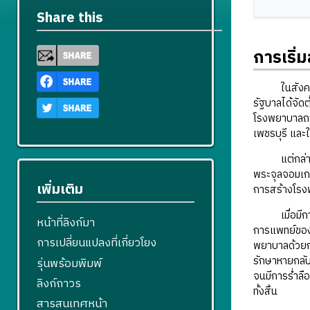
Share this
การเริ
ในสังคมไทยโ
รัฐบาลได้จัด
โรงพยาบาลถาวร
เพชรบุรี และ
แต่กล่าวได้ว
พระจุลจอมเกล
เพิ่มเติม
การสร้างโรง
เมื่อมีการส
หน้าที่ลิงก์มา
การแพทย์ของ
การเปลี่ยนแปลงที่เกี่ยวโยง
พยาบาลด้วยกา
รักษาหายกลั
รุ่นพร้อมพิมพ์
จนมีการร่ำลื
ลิงก์ถาวร
ทั้งสิ้น
สารสนเทศหน้า