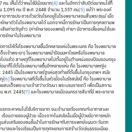
คน เห็นได้ว่าคนไข้มีน้อยมาก
[4]
และในอีกกว่าสิบปีต่อมาคนไข้ก็
นวน 1,095 คน ปี พ.ศ. 2448 จำนวน 1,557 คน
[5]
แม้ว่า พระองค์
ักษาอาการประชวรด้วยวัณโรคอยู่ในโรงพยาบาลจนสิ้นพระชนม์ เมื่อ
ญ่ยังรักษาตัวในโรงพยาบาลได้ นอกจากนี้การรักษาเป็นการกุศลตามพ
เสียค่าขวัญข้าว (ค่ารักษาของแพทย์) ค่ายา มีอาหารเลี้ยงคนไข้และ
ารับการรักษาในโรงพยาบาล
ัดการให้ตั้งโรงพยาบาลขึ้นอีกหลายแห่งในพระนคร คือ โรงพยาบาล
มเด็จเจ้าพระยา) โรงพยาบาลหน้าป้อมมหาไชยหรือโรงพยาบาล
ิกไปแล้ว) สาเหตุที่โรงพยาบาลไปตั้งอยู่ในตำแหน่งของป้อมรอบกรุง
น ต่อมาก็ได้ตั้งโรงพยาบาลขึ้นอีกหลายแห่ง คือ โรงพยาบาลหญิง
. 2445 เป็นโรงพยาบาลรัฐแห่งสุดท้ายที่ตั้งขึ้นในกรุงเทพฯ สมัย
ญ่
[6]
โรงพยาบาลที่ตั้งขึ้นในหัวเมืองในรัชสมัยนี้ คือ โรงพยาบาล
โดยสมเด็จพระนางเจ้าสว่างวัฒนา พระบรมราชเทวี เพื่อเป็นสถาน
ายน พ.ศ. 2445
[7]
และโรงพยาบาลเมืองนครราชสีมาที่มี พระยาราช
มแรกจะหาคนไปใช้บริการยาก จนเจ้านายต้องเกณฑ์เอาทาสและ
รือนตายของผู้ป่วย เนื่องจากในสมัยนั้นเมื่อผู้ป่วยมีอาการหนัก
สนุนส่งเสริมของชนชั้นนำในการรักษากับการแพทย์แผนตะวันตก
งพยาบาลและโรงเรียนเป็นการกุศลแทนการสร้างวัดเช่นธรรมเนียม