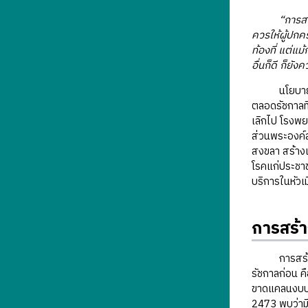
“การสา
ควรให้ผู้ปกค
ท้องที่ แต่แ
อื่นก็ดี ก็ยัง
นโยบายการสร
ตลอดรัชกาลที่
เลิกไป โรงพย
ส่วนพระองค์
สงขลา สร้างเ
โรคแก่ประชาช
บริการในหัวเ
การสร้
การสร้างโร
รัชกาลก่อน ค
ขาดแคลนงบประ
2473 พบว่ามี