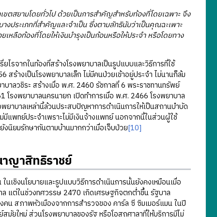
าณาเขตสยามโดยทั่วไป ด้วยเป็นการสำคัญสำหรับท้องที่โดยเฉพาะ จึง
ีบางประเภทที่สำคัญและจำเป็น ซึ่งตามลัทธินับว่าเป็นคุณฉะเพาะ
วยเหลือท้องที่โดยให้เงินบำรุงเป็นก้อนหรือให้ประจำ หรือโดยทาง
จากในท้องที่สร้างโรงพยาบาลเป็นรูปแบบและวิธีการที่ใช้
6 สร้างเป็นโรงพยาบาลเล็ก ไม่มีคนป่วยเข้าอยู่ประจำ ไม่นานก็ล้ม
บาลวชิระ สร้างเมื่อ พ.ศ. 2460 รัชกาลที่ 6 พระราชทานทรัพย์
2461 โรงพยาบาลนครนายก เปิดทำการเมื่อ พ.ศ. 2466 โรงพยาบาล
้วโรงพยาบาลเหล่านี้ล้วนประสบปัญหาการดำเนินการให้เป็นสถานบำบัด
ีแพทย์ประจำเพราะไม่มีเงินจ้างแพทย์ นอกจากนี้ในส่วนผู้ใช้
ังนิยมรักษากันตามบ้านมากกว่าเมื่อเจ็บป่วย
[10]
าญาสิทธิราชย์
้น ในเชิงนโยบายและรูปแบบวิธีการดำเนินการนั้นยังคงเหมือนเมื่อ
ฐบาล แต่ในช่วงทศวรรษ 2470 เกิดเศรษฐกิจตกต่ำขึ้น รัฐบาล
างคน สภาพหัวเมืองจากการสำรวจของ คาร์ล ซี ซิมเมอร์แมน ในปี
สมัยใหม่ ส่วนโรงพยาบาลของรัฐ หรือโอสถศาลาที่ให้บริการมีไม่