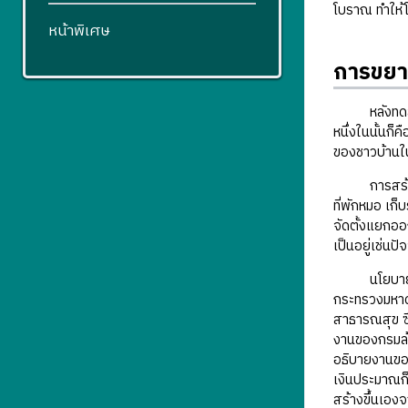
โบราณ ทำให้
หน้าพิเศษ
การขยา
หลังทดลองจัด
หนึ่งในนั้นก
ของชาวบ้านใน
การสร้างโรง
ที่พักหมอ เก
จัดตั้งแยกออ
เป็นอยู่เช่น
นโยบายการสร
กระทรวงมหาด
สาธารณสุข ซึ
งานของกรมล้ว
อธิบายงานของ
เงินประมาณก็
สร้างขึ้นเองจ