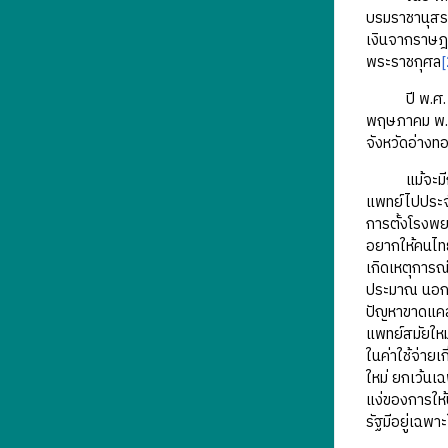
บรมราชานุสรณ์
เงินจากราษฎร
พระราชกุศล
[
ปี พ.ศ. 247
พฤษภาคม พ.ศ.
จังหวัดอ่างท
แม้จะมีการเร
แพทย์ไปประจำ
การตั้งโรงพย
อยากให้คนไทย
เกิดเหตุการณ
ประมาณ นอกจา
ปัญหาขาดแคลน
แพทย์สมัยใหม
ในค่าใช้จ่าย
ใหม่ ยกเว้นเ
แง่ของการให้
รัฐมีอยู่เฉพา