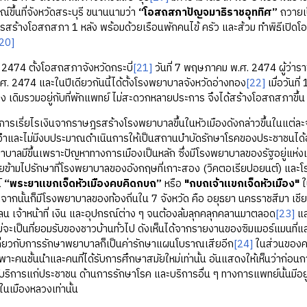
ขึ้นที่จังหวัดสระบุรี ขนานนามว่า
“โอสถสภาปัญจมาธิราชอุททิศ”
ถวายเป็
สร้างโอสถสภา 1 หลัง พร้อมด้วยเรือนพักคนไข้ ครัว และส้วม ทําพิธีเปิดโอสถ
20]
4 ตั้งโอสถสภาจังหวัดกระบี่
[21]
วันที่ 7 พฤษภาคม พ.ศ. 2474 ผู้ว่าราช
 2474 และในปีเดียวกันนี้ได้ตั้งโรงพยาบาลจังหวัดอ่างทอง
[22]
เมื่อวันท
อง เดิมรวมอยู่กับที่พักแพทย์ ไม่สะดวกหลายประการ จึงได้สร้างโอสถสภาขึ้
ี่ยไรเงินจากราษฎรสร้างโรงพยาบาลขึ้นในหัวเมืองดังกล่าวขึ้นในแต่ละจัง
และไม่มีงบประมาณดำเนินการให้เป็นสถานบำบัดรักษาโรคของประชาชนได้อย่างม
าบาลมีขึ้นเพราะปัญหาทางการเมืองเป็นหลัก ซึ่งมีโรงพยาบาลของรัฐอยู่แห่งเด
ข้ามไปรักษาที่โรงพยาบาลของอังกฤษที่เกาะสอง (วิคตอเรียปอยนต์) และโร
์
“พระยาแขกเจ็ดหัวเมืองคบคิดกบถ”
หรือ
"กบถเจ้าแขกเจ็ดหัวเมือง"
ใ
กนั้นก็มีโรงพยาบาลของท้องถิ่นใน 7 จังหวัด คือ อยุธยา นครราชสีมา เชี
 เจ้าหน้าที่ เงิน และอุปกรณ์ต่าง ๆ จนต้องล้มลุกคลุกคลานมาตลอด
[23]
แล
่จะเป็นที่ยอมรับของชาวบ้านทั่วไป ดังเห็นได้จากรายงานของซิมเมอร์แมนที
เกี่ยวกับการรักษาพยาบาลก็เป็นค่ารักษาแผนโบราณเสียอีก
[24]
ในส่วนของคน
ฉพาะคนชั้นนำและคนที่ได้รับการศึกษาสมัยใหม่เท่านั้น อันแสดงให้เห็นว่าก
บริการแก่ประชาชน ด้านการรักษาโรค และบริการอื่น ๆ ทางการแพทย์นั้นม
ะในเมืองหลวงเท่านั้น