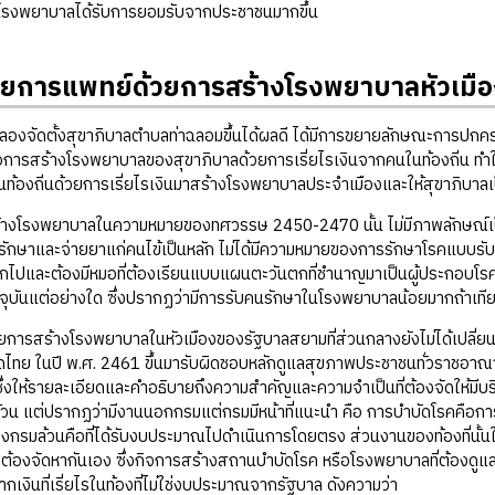
โรงพยาบาลได้รับการยอมรับจากประชาชนมากขึ้น
ยการแพทย์ด้วยการสร้างโรงพยาบาลหัวเมือ
ตั้งสุขาภิบาลตำบลท่าฉลอมขึ้นได้ผลดี ได้มีการขยายลักษณะการปกครองท้อ
็คือการสร้างโรงพยาบาลของสุขาภิบาลด้วยการเรี่ยไรเงินจากคนในท้องถิ่น ท
ท้องถิ่นด้วยการเรี่ยไรเงินมาสร้างโรงพยาบาลประจำเมืองและให้สุขาภิบาลเ
พยาบาลในความหมายของทศวรรษ 2450-2470 นั้น ไม่มีภาพลักษณ์เป็นสถาน
็บรักษาและจ่ายยาแก่คนไข้เป็นหลัก ไม่ได้มีความหมายของการรักษาโรคแบบรั
กไปและต้องมีหมอที่ต้องเรียนแบบแผนตะวันตกที่ชำนาญมาเป็นผู้ประกอบโรคศิลป
ปัจจุบันแต่อย่างใด ซึ่งปรากฏว่ามีการรับคนรักษาในโรงพยาบาลน้อยมากถ้าเที
้างโรงพยาบาลในหัวเมืองของรัฐบาลสยามที่ส่วนกลางยังไม่ได้เปลี่ยนแปล
ไทย ในปี พ.ศ. 2461 ขึ้นมารับผิดชอบหลักดูแลสุขภาพประชาชนทั่วราชอาณ
่งให้รายละเอียดและคำอธิบายถึงความสำคัญและความจำเป็นที่ต้องจัดให้มีบริ
น แต่ปรากฏว่ามีงานนอกกรมแต่กรมมีหน้าที่แนะนำ คือ การบำบัดโรคคือการ
กรมล้วนคือที่ได้รับงบประมาณไปดำเนินการโดยตรง ส่วนงานของท้องที่นั้นให้
ต้องจัดหากันเอง ซึ่งกิจการสร้างสถานบำบัดโรค หรือโรงพยาบาลที่ต้องดูแลร
ากเงินที่เรี่ยไรในท้องที่ไม่ใช่งบประมาณจากรัฐบาล ดังความว่า