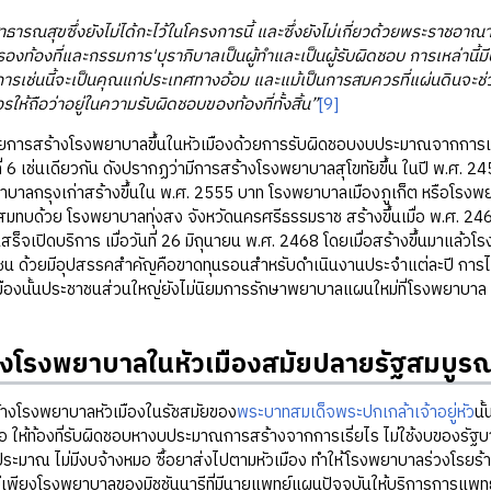
ธารณสุขซึ่งยังไม่ได้กะไว้ในโครงการนี้ และซึ่งยังไม่เกี่ยวด้วยพระราชอ
รองท้องที่และกรรมการ'บุราภิบาลเป็นผู้ทำและเป็นผู้รับผิดชอบ การเหล่านี้ม
ม้การเช่นนี้จะเป็นคุณแก่ประเทศทางอ้อม และแม้เป็นการสมควรที่แผ่นดินจะช่
ควรให้ถือว่าอยู่ในความรับผิดชอบของท้องที่ทั้งสิ้น”
[9]
้างโรงพยาบาลขึ้นในหัวเมืองด้วยการรับผิดชอบงบประมาณจากการเรี่ยไร
 6 เช่นเดียวกัน ดังปรากฏว่ามีการสร้างโรงพยาบาลสุโขทัยขึ้น ในปี พ.ศ. 245
าบาลกรุงเก่าสร้างขึ้นใน พ.ศ. 2555 บาท โรงพยาบาลเมืองภูเก็ต หรือโรงพยา
สมทบด้วย โรงพยาบาลทุ่งสง จังหวัดนครศรีธรรมราช สร้างขึ้นเมื่อ พ.ศ. 
สร็จเปิดบริการ เมื่อวันที่ 26 มิถุนายน พ.ศ. 2468 โดยเมื่อสร้างขึ้นมาแล
น ด้วยมีอุปสรรคสำคัญคือขาดทุนรอนสำหรับดำเนินงานประจำแต่ละปี การไม่ม
มืองนั้นประชาชนส่วนใหญ่ยังไม่นิยมการรักษาพยาบาลแผนใหม่ที่โรงพยาบาล ย
างโรงพยาบาลในหัวเมืองสมัยปลายรัฐสมบูรณ
งพยาบาลหัวเมืองในรัชสมัยของ
พระบาทสมเด็จพระปกเกล้าเจ้าอยู่หัว
นั
ือ ให้ท้องที่รับผิดชอบหางบประมาณการสร้างจากการเรี่ยไร ไม่ใช้งบของรั
มาณ ไม่มีงบจ้างหมอ ซื้อยาส่งไปตามหัวเมือง ทำให้โรงพยาบาลร่วงโรยร้
เพียงโรงพยาบาลของมิชชันนารีที่มีนายแพทย์แผนปัจจุบันให้บริการการแพทย์