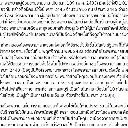
าลผู้ป่วยตามรายงาน เมื่อ ร.ศ. 109 (พ.ศ. 2433) มีคนไข้ทั้งปี 1,017 
ียวกัน กล่าวคือมีคนไข้ทั้งปี พ.ศ. 2445 จำนวน 916 คน ปี พ.ศ. 2446 จำ
างค์ อธิบดีกรมพยาบาล ผู้ปลุกปั้นสร้างโรงพยาบาลศิริราชมากับมือได้เข้าร
งทำให้ชาวบ้านค่อยมีศรัทธากับโรงพยาบาลขึ้นมาบ้างเมื่อเห็นเจ้านายผู้ให
ของ พระบาทสมเด็จพระจุลจอมเกล้าเจ้าอยู่หัว ทำให้ผู้มารับการรักษาไม่ต้อง
รับผู้ป่วยที่พักรักษาในโรงพยาบาลก็เป็นอีกปัจจัยหนึ่งที่ดึงดูดให้ชาวบ้านม
รของโรงพยาบาลหลวงแห่งแรกที่ศิริราชตั้งมั่นขึ้นได้แล้ว รัฐบาลก็ได้จ
ี่ปากคลองสาน เมื่อวันที่ 1 พฤศจิกายน พ.ศ. 2432 (ต่อมาคือโรงพยาบาลส
ิกไปแล้ว) โรงพยาบาลป้อมปราบศัตรูพ่าย หรือโรงพยาบาลเทพศิรินทร์ (ล้มเล
้เลิกใช้ป้อมรักษากรุงแล้วจึงใช้พื้นที่ไปทำการอย่างอื่น เช่น โรงพยาบาลแท
ื่อ พ.ศ. 2440 (ปัจจุบันคือโรงพยาบาลกลาง) โรงพยาบาลสามเสน ตั้งเมื่อ พ.ศ
แล้วล้มเลิกไปรวมกับโรงพยาบาลวชิระ พบว่าส่วนใหญ่จะอยู่ในกรุงเทพฯ ส่วนให
โรงพยาบาลสมเด็จบรมราชเทวี ณ ศรีราชา) จังหวัดชลบุรี ออกทุนสร้างขึ้น 
สด็จไปพักฟื้นตากอากาศที่ชายทะเลชลบุรี เปิดดำเนินการ เมื่อวันที่ 10 กันย
าโรหิตย์) เป็นผู้ดำเนินการเรี่ยไรเงินและจัดสร้างขึ้นใน พ.ศ. 2450
[8]
พยาบาลขึ้นมารักษาเยียวยาโรคภัยไข้เจ็บให้กับประชาชนแม้ในระยะเริ่
้บริการก็ยังมีคนไปรักษาน้อยอยู่ดี เพราะตอนแรกเชื่อกันว่าโรงพยาบาล คือ เ
ะส่งไปโรงพยาบาล หมอช่วยไม่ทันก็ตายเป็นส่วนใหญ่ แต่เนื่องจากการสนับ
มของกษัตริย์และเจ้านายตั้งแต่รัชกาลที่ 5 เป็นต้นมา ที่นิยมการสร้างโร