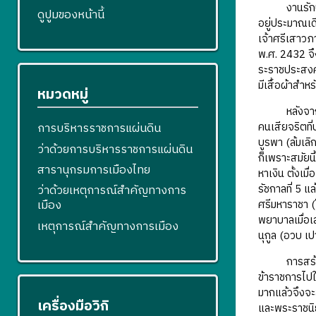
งานรักษาพยาบ
ดูปูมของหน้านี้
อยู่ประมาณเด
เจ้าศรีเสาวภ
พ.ศ. 2432 จึ
ระราชประสงค์
มีเสื้อผ้าสำห
หมวดหมู่
หลังจากกิจกา
คนเสียจริตท
การบริหารราชการแผ่นดิน
บูรพา (ล้มเล
ว่าด้วยการบริหารราชการแผ่นดิน
ก็เพราะสมัยนี
สารานุกรมการเมืองไทย
หาเงิน ตั้งเม
รัชกาลที่ 5 
ว่าด้วยเหตุการณ์สำคัญทางการ
เมือง
ศรีมหาราชา (
พยาบาลเมื่อเ
เหตุการณ์สำคัญทางการเมือง
นุกูล (อวบ เป
การสร้างโรง
ข้าราชการไปใช
มากแล้วจึงจ
เครื่องมือวิกิ
และพระราชนิย