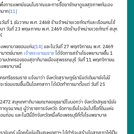
ักพึ่งการแพทย์แผนโบราณและการซื้อยารักษาดูแลสุขภาพกันเอง
่ำมาก
[11]
ันที่ 1 ธันวาคม พ.ศ. 2468 ร้านจําหน่ายเวชภัณฑ์และเรือนคนไข้
า วันที่ 23 พฤษภาคม พ.ศ. 2469 เปิดร้านจําหน่ายเวชภัณฑ์ สมุห
์
โรงพยาบาลขอนแก่น
[14]
และในวันที่ 27 พฤศจิกายน พ.ศ. 2469
ํามาตย์นายก
เจ้าพระยายมราช
ได้จัดการสร้างโรงพยาบาลขึ้น 1
ยู่ในความปกครองของสุขาภิบาลเมืองสุพรรณบุรี วันที่ 11 พฤศจิกายน
รงพยาบาลนี้
รีธรรมราช แจ้งมาว่า จังหวัดสุราษฎร์ธานีแต่เดิมมายังไม่มี
ซ่อมแซมขึ้นเป็นโอสถสภา ได้เปิดทําการมาตั้งแต่ วันที่ 25
 2472 สมุหเทศาภิบาลมณฑลอยุธยามีใบบอกว่า จังหวัดปทุมธานียัง
ญจนาคม) ผู้ว่าราชการจังหวัด จัดการเรี่ยไรเงินไปซื้อที่ดินแห่ง
ือนก่อน และในปีนี้อีกจังหวัดหนึ่งคือเพชรบุรีที่ตั้งโรงพยาบาล
นทร์ เมื่อครั้งยังเป็นสมุหเทศาฯ ได้ดําริจะสร้างโอสถสภาให้เป็น