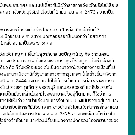
นพระราชกุศล และในปีเดียวกันนี้ผู้ว่าราชการจังหวัดบุรีรัมย์เรี่ยไร
สภาจังหวัดบุรีรัมย์ เมื่อวันที่ 1 เมษายน พ.ศ. 2473 ถวายเป็น
การจังหวัดกระบี่ สร้างโอสถสภา 1 หลัง เปิดเมื่อวันที่ 7
ี่ 14 มิถุนายน พ.ศ. 2474 มณฑลอยุธยามีใบบอกว่า โอสถสภา
น 1 หลัง ถวายเป็นพระราชกุศล
หวัดใหญ่ ๆ ให้ขึ้นกับสุขาภิบาล แต่ปัญหาใหญ่ คือ ขาดแคลน
ีประสิทธิภาพ ดังที่พระราศนราดูร ให้ข้อมูลว่า ในหัวเมืองนั้น
ียว คือ ที่จังหวัดระนอง อันเป็นผลมาจากปัญหาทางการเมืองที่ไม่
งพยาบาลปัตตานีที่รัฐบาลกลางจากกรุงเทพฯ ให้สร้างขึ้นหลังจาก
นปี พ.ศ. 2444 สงบลง แต่ไม่ได้มีการดำเนินการต่อเพราะขาดงบ
ยงใหม่ สงขลา ภูเก็ต สุพรรณบุรี และนครสวรรค์ แต่ก็ประสบกับ
ะแม้ในเมืองเหล่านั้นจะมีโรงพยาบาลตั้งอยู่ก็ตาม แต่ก็ใช่ว่าการ
่แสดงให้เห็นว่า ชาวบ้านยังนิยมการรักษาแบบแผนโบราณอยู่มาก และ
ที่มารับบริการก็มีน้อย เพราะชาวบ้านยังไม่แน่ใจกับการรักษาแผน
่อนการเปลี่ยนแปลงการปกครอง พ.ศ. 2475 การแพทย์สมัยใหม่ ทั้งใน
ีอยู่อย่างจำกัดมาก และก่อนปลี่ยนแปลงการปกครอง โรงพยาบาลของ