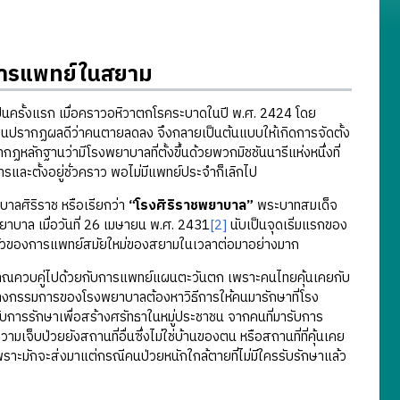
งการแพทย์ในสยาม
ั้งแรก เมื่อคราวอหิวาตกโรคระบาดในปี พ.ศ. 2424 โดย
จนปรากฏผลดีว่าคนตายลดลง จึงกลายเป็นต้นแบบให้เกิดการจัดตั้ง
หลักฐานว่ามีโรงพยาบาลที่ตั้งขึ้นด้วยพวกมิชชันนารีแห่งหนึ่งที่
และตั้งอยู่ชั่วคราว พอไม่มีแพทย์ประจำก็เลิกไป
าลศิริราช หรือเรียกว่า
“โรงศิริราชพยาบาล”
พระบาทสมเด็จ
าบาล เมื่อวันที่ 26 เมษายน พ.ศ. 2431
[2]
นับเป็นจุดเริ่มแรกของ
ัวของการแพทย์สมัยใหม่ของสยามในเวลาต่อมาอย่างมาก
าณควบคู่ไปด้วยกับการแพทย์แผนตะวันตก เพราะคนไทยคุ้นเคยกับ
างกรรมการของโรงพยาบาลต้องหาวิธีการให้คนมารักษาที่โรง
บการรักษาเพื่อสร้างศรัทธาในหมู่ประชาชน จากคนที่มารับการ
ามเจ็บป่วยยังสถานที่อื่นซึ่งไม่ใช่บ้านของตน หรือสถานที่ที่คุ้นเคย
ราะมักจะส่งมาแต่กรณีคนป่วยหนักใกล้ตายที่ไม่มีใครรับรักษาแล้ว