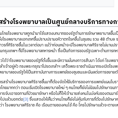
่มสร้างโรงพยาบาลเป็นศูนย์กลางบริการทา
รงพยาบาลถูกนำมาใช้แสดงบทบาทของรัฐด้านการรักษาพยาบาลขึ้นเป็นคร
ตั้งโรงพยาบาลเอกเทศขึ้นปราบปรามอหิวาตกโรคขึ้นในชุมชน รวม 48 ตำบล 
ที่ศิริราชขึ้นในเวลาต่อมา แม้ว่าก่อนหน้าจะมีโรงพยาบาลศิริราชไม่นานปรากฏ
ในกรุงเทพฯ ก็มีโรงพยาบาลทหารหน้า ซึ่งเป็นกิจการของรัฐเฉพาะด้านการทหาร
่าโรงพยาบาลของรัฐที่ตั้งขึ้นและมีความมั่นคงถาวรสืบมา ได้แก่ โรงพยาบ
้าเจ้าอยู่หัว ทรงพระกรุณาโปรดเกล้าฯ เสด็จพระราชดำเนินมาทรงเปิดโรงพย
พยาบาลของรัฐให้เป็นสถาบันทางการแพทย์ของชุมชนและมีผลต่อการขยายต
ร้างโรงพยาบาลศิริราชขึ้นมาก็ต้องจัดให้มีบริการของการแพทย์แผนโบร
ไทยมากกว่า ตอนเริ่มเปิดโรงพยาบาลใหม่ ๆ คนไทยก็ยังไม่นิยมไปรักษาจนท
รจับเอาขอทานที่ป่วยมารักษา หรือไม่ก็ให้เจ้านายส่งคนในบังคับของตนมารั
บไปแล้วบอกต่อ
[3]
ซึ่งแสดงให้เห็นว่าคนไทยก็ยังไม่คุ้นกับการที่ต้องไปรักษาคว
อว่า โรงพยาบาลศิริราช คือ เรือนตายของคนไข้ คือ ใครไปรักษาแล้วจะตายเพ