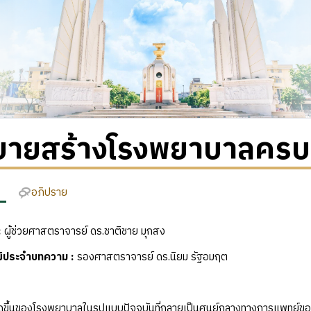
บายสร้างโรงพยาบาลครบท
อภิปราย
:
ผู้ช่วยศาสตราจารย์ ดร.ชาติชาย มุกสง
ุฒิประจำบทความ
:
รองศาสตราจารย์ ดร.นิยม รัฐอมฤต
ของโรงพยาบาลในรูปแบบปัจจุบันที่กลายเป็นศูนย์กลางทางการแพทย์ของสั