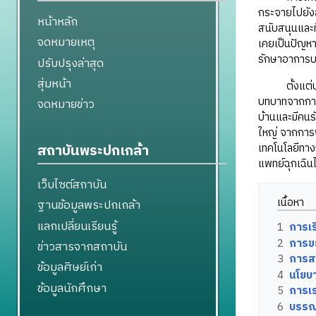
กระจายไปยังส
หน้าหลัก
สนับสนุนและท
จดหมายเหตุ
เคยเป็นปัญหา
รักษาอาการบา
ปรับปรุงล่าสุด
สุ่มหน้า
ตั้งแต่ปลายศ
บทบาทจากการด
จดหมายข่าว
บ้านและมีคนร
ใหญ่ จากการพ
เทคโนโลยีทาง
สถาบันพระปกเกล้า
แพทย์ฉุกเฉิน
เว็บไซต์สถาบัน
เนื้อหา
ฐานข้อมูลพระปกเกล้า
แลกเปลี่ยนเรียนรู้
1
การเ
2
การข
ข่าวสารจากสถาบัน
3
การสร
ข้อมูลศิษย์เก่า
4
นโยบา
ข้อมูลนักศึกษา
5
การเร
6
บรรณ