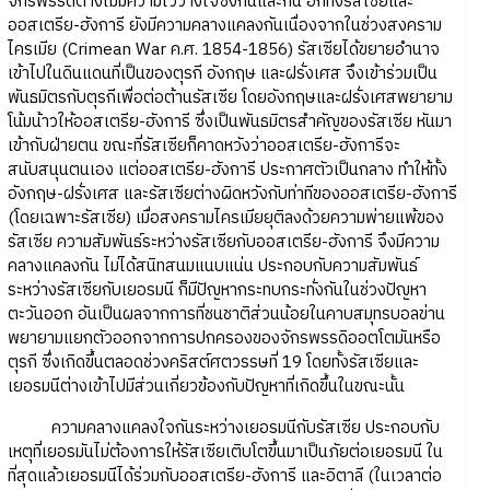
จักรพรรดิต่างไม่มีความไว้วางใจซึ่งกันและกัน อีกทั้งรัสเซียและ
ออสเตรีย-ฮังการี ยังมีความคลางแคลงกันเนื่องจากในช่วงสงคราม
ไครเมีย (Crimean War ค.ศ. 1854-1856) รัสเซียได้ขยายอำนาจ
เข้าไปในดินแดนที่เป็นของตุรกี อังกฤษ และฝรั่งเศส จึงเข้าร่วมเป็น
พันธมิตรกับตุรกีเพื่อต่อต้านรัสเซีย โดยอังกฤษและฝรั่งเศสพยายาม
โน้มน้าวให้ออสเตรีย-ฮังการี ซึ่งเป็นพันธมิตรสำคัญของรัสเซีย หันมา
เข้ากับฝ่ายตน ขณะที่รัสเซียก็คาดหวังว่าออสเตรีย-ฮังการีจะ
สนับสนุนตนเอง แต่ออสเตรีย-ฮังการี ประกาศตัวเป็นกลาง ทำให้ทั้ง
อังกฤษ-ฝรั่งเศส และรัสเซียต่างผิดหวังกับท่าทีของออสเตรีย-ฮังการี
(โดยเฉพาะรัสเซีย) เมื่อสงครามไครเมียยุติลงด้วยความพ่ายแพ้ของ
รัสเซีย ความสัมพันธ์ระหว่างรัสเซียกับออสเตรีย-ฮังการี จึงมีความ
คลางแคลงกัน ไม่ได้สนิทสนมแนบแน่น ประกอบกับความสัมพันธ์
ระหว่างรัสเซียกับเยอรมนี ก็มีปัญหากระทบกระทั่งกันในช่วงปัญหา
ตะวันออก อันเป็นผลจากการที่ชนชาติส่วนน้อยในคาบสมุทรบอลข่าน
พยายามแยกตัวออกจากการปกครองของจักรพรรดิออตโตมันหรือ
ตุรกี ซึ่งเกิดขึ้นตลอดช่วงคริสต์ศตวรรษที่ 19 โดยทั้งรัสเซียและ
เยอรมนีต่างเข้าไปมีส่วนเกี่ยวข้องกับปัญหาที่เกิดขึ้นในขณะนั้น
ความคลางแคลงใจกันระหว่างเยอรมนีกับรัสเซีย ประกอบกับ
เหตุที่เยอรมันไม่ต้องการให้รัสเซียเติบโตขึ้นมาเป็นภัยต่อเยอรมนี ใน
ที่สุดแล้วเยอรมนีได้ร่วมกับออสเตรีย-ฮังการี และอิตาลี (ในเวลาต่อ