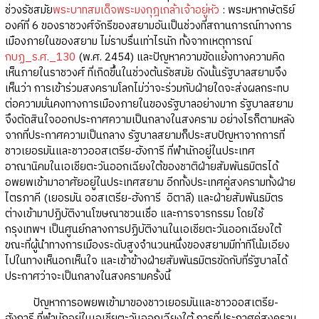
ช่วงรัชสมัย
พระบาทสมเด็จพระมงกุฎเกล้าเจ้าอยู่หัว
: พระมหากษัตริย์
องค์ที่ 6 ของราชวงศ์จักรีของสยามอันเป็นช่วงที่สถานการณ์ทางการ
เมืองภายในของสยาม ไม่ราบรื่นเท่าไรนัก ทั้งจากเหตุการณ์
กบฏ_ร.ศ._130
(พ.ศ. 2454) และปัญหาความขัดแย้งทางความคิด
เห็นภายในราชวงศ์ ที่เกิดขึ้นในช่วงต้นรัชสมัย ดังนั้นรัฐบาลสยามจึง
เห็นว่า การเข้าร่วมสงครามโลกไม่ว่าจะร่วมกับฝ่ายใดจะส่งผลกระทบ
ต่อความมั่นคงทางการเมืองภายในของรัฐบาลอย่างมาก รัฐบาลสยาม
จึงตัดสินใจออกประกาศความเป็นกลางในสงคราม อย่างไรก็ตามหลัง
จากที่ประกาศความเป็นกลาง รัฐบาลสยามก็ประสบปัญหาจากการที่
ชาวเยอรมันและชาวออสเตรีย-ฮังการี ที่พำนักอยู่ในประเทศ
อาณานิคมในเอเชียตะวันออกเฉียงใต้ของชาติฝ่ายสัมพันธมิตรได้
อพยพเข้ามาอาศัยอยู่ในประเทศสยาม อีกทั้งประเทศคู่สงครามทั้งฝ่าย
ไตรภาคี (เยอรมัน ออสเตรีย-ฮังการี อิตาลี) และฝ่ายสัมพันธมิตร
ต่างเข้ามาปฏิบัติงานโฆษณาชวนเชื่อ และการจารกรรม โดยใช้
กรุงเทพฯ เป็นศูนย์กลางการปฏิบัติงานในเอเชียตะวันออกเฉียงใต้
ขณะที่ผู้นำทางการเมืองระดับสูงจำนวนหนึ่งของสยามมีท่าทีโน้มเอียง
ไปในทางเห็นอกเห็นใจ และเข้าข้างฝ่ายสัมพันธมิตรขัดกับที่รัฐบาลได้
ประกาศว่าจะเป็นกลางในสงครามครั้งนี้
ปัญหาการอพยพเข้ามาของชาวเยอรมันและชาวออสเตรีย-
ฮังการี ที่พำนักอยู่ในเอเชียตะวันออกเฉียงใต้ การที่ประกาศคู่สงคราม