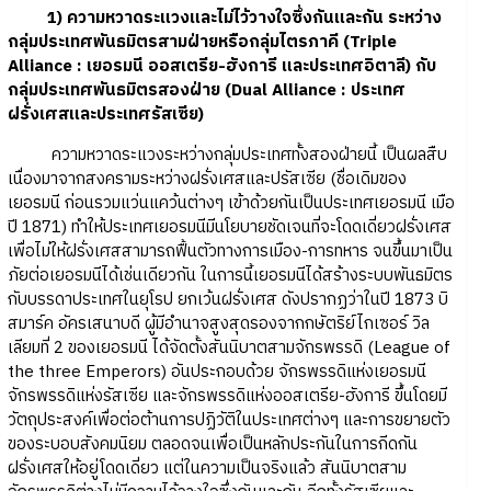
1) ความหวาดระแวงและไม่ไว้วางใจซึ่งกันและกัน ระหว่าง
กลุ่มประเทศพันธมิตรสามฝ่ายหรือกลุ่มไตรภาคี (Triple
Alliance : เยอรมนี ออสเตรีย-ฮังการี และประเทศอิตาลี) กับ
กลุ่มประเทศพันธมิตรสองฝ่าย (Dual Alliance : ประเทศ
ฝรั่งเศสและประเทศรัสเซีย)
ความหวาดระแวงระหว่างกลุ่มประเทศทั้งสองฝ่ายนี้ เป็นผลสืบ
เนื่องมาจากสงครามระหว่างฝรั่งเศสและปรัสเซีย (ชื่อเดิมของ
เยอรมนี ก่อนรวมแว่นแคว้นต่างๆ เข้าด้วยกันเป็นประเทศเยอรมนี เมือ
ปี 1871) ทำให้ประเทศเยอรมนีมีนโยบายชัดเจนที่จะโดดเดี่ยวฝรั่งเศส
เพื่อไม่ให้ฝรั่งเศสสามารถฟื้นตัวทางการเมือง-การทหาร จนขึ้นมาเป็น
ภัยต่อเยอรมนีได้เช่นเดียวกัน ในการนี้เยอรมนีได้สร้างระบบพันธมิตร
กับบรรดาประเทศในยุโรป ยกเว้นฝรั่งเศส ดังปรากฏว่าในปี 1873 บิ
สมาร์ค อัครเสนาบดี ผู้มีอำนาจสูงสุดรองจากกษัตริย์ไกเซอร์ วิล
เลียมที่ 2 ของเยอรมนี ได้จัดตั้งสันนิบาตสามจักรพรรดิ (League of
the three Emperors) อันประกอบด้วย จักรพรรดิแห่งเยอรมนี
จักรพรรดิแห่งรัสเซีย และจักรพรรดิแห่งออสเตรีย-ฮังการี ขึ้นโดยมี
วัตถุประสงค์เพื่อต่อต้านการปฏิวัติในประเทศต่างๆ และการขยายตัว
ของระบอบสังคมนิยม ตลอดจนเพื่อเป็นหลักประกันในการกีดกัน
ฝรั่งเศสให้อยู่โดดเดี่ยว แต่ในความเป็นจริงแล้ว สันนิบาตสาม