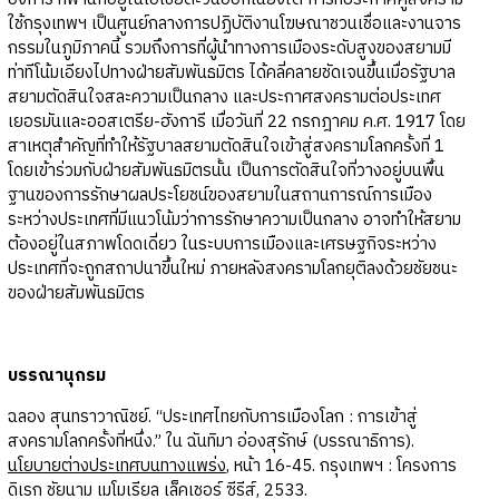
ใช้กรุงเทพฯ เป็นศูนย์กลางการปฏิบัติงานโฆษณาชวนเชื่อและงานจาร
กรรมในภูมิภาคนี้ รวมถึงการที่ผู้นำทางการเมืองระดับสูงของสยามมี
ท่าทีโน้มเอียงไปทางฝ่ายสัมพันธมิตร ได้คลี่คลายชัดเจนขึ้นเมื่อรัฐบาล
สยามตัดสินใจสละความเป็นกลาง และประกาศสงครามต่อประเทศ
เยอรมันและออสเตรีย-ฮังการี เมื่อวันที่ 22 กรกฎาคม ค.ศ. 1917 โดย
สาเหตุสำคัญที่ทำให้รัฐบาลสยามตัดสินใจเข้าสู่สงครามโลกครั้งที่ 1
โดยเข้าร่วมกับฝ่ายสัมพันธมิตรนั้น เป็นการตัดสินใจที่วางอยู่บนพื้น
ฐานของการรักษาผลประโยชน์ของสยามในสถานการณ์การเมือง
ระหว่างประเทศที่มีแนวโน้มว่าการรักษาความเป็นกลาง อาจทำให้สยาม
ต้องอยู่ในสภาพโดดเดี่ยว ในระบบการเมืองและเศรษฐกิจระหว่าง
ประเทศที่จะถูกสถาปนาขึ้นใหม่ ภายหลังสงครามโลกยุติลงด้วยชัยชนะ
ของฝ่ายสัมพันธมิตร
บรรณานุกรม
ฉลอง สุนทราวาณิชย์. “ประเทศไทยกับการเมืองโลก : การเข้าสู่
สงครามโลกครั้งที่หนึ่ง.” ใน ฉันทิมา อ่องสุรักษ์ (บรรณาธิการ).
นโยบายต่างประเทศบนทางแพร่ง
, หน้า 16-45. กรุงเทพฯ : โครงการ
ดิเรก ชัยนาม เมโมเรียล เล็คเชอร์ ซีรีส์, 2533.