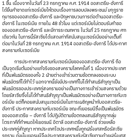
1 ขึ้น เนื่องจากในวันที่ 23 กรกฎาคม ค.ศ. 1914 ออสเตรีย-ฮังการี
ได้ยื่นคำขาดแก่เซอร์เบียให้ตอบเรื่องการลอบปลงพระชนม์ มกุฏราช
กุมารของออสเตรีย-ฮังการี และปัญหาขบวนการต่อต้านออสเตรีย-
ฮังการี ในเซอร์เบีย ภายใน 48 ชั่วโมง แต่เซอร์เบียไม่ตอบรับคำขอ
ของออสเตรีย-ฮังการี และมีการระดมทหาร ในวันที่ 25 กรกฎาคม ศก
เดียวกัน ในการนี้รัสเซียได้แสดงท่าทีสนับสนุนเซอร์เบียอย่างเต็มที่
ต่อมาในวันที่ 28 กรกฎาคม ค.ศ. 1914 ออสเตรีย-ฮังการี ได้ประกาศ
สงครามกับเซอร์เบีย
การประกาศสงครามกับเซอร์เบียของออสเตรีย-ฮังการี ถือ
เป็นจุดเริ่มต้นอย่างแท้จริงของสงครามโลกครั้งที่ 1 เนื่องจากประเทศ
ที่เป็นพันธมิตรของทั้ง 2 ฝ่ายต่างเข้าร่วมตามข้อตกลงของระบบ
พันธมิตรที่ได้ทำไว้ นอกจากนี้ยังมีประเทศที่ไม่ได้ทำสนธิสัญญาเป็น
พันธมิตรของประเทศคู่สงครามอย่างเป็นทางการเข้าร่วมสงครามด้วย
โดยรัสเซียซึ่งไม่ได้ทำสนธิสัญญาเป็นพันธมิตรอย่างเป็นทางการกับเซ
อร์เบีย แต่ก็คอยสนับสนุนเซอร์เบียในการเผชิญหน้ากับออสเตรีย-
ฮังการี ประกาศสงครามกับเซอร์เบีย ขณะที่เยอรมนีซึ่งเป็นพันธมิตร
ของออสเตรีย – ฮังการี ได้ปฏิบัติตามข้อตกลงสนธิสัญญากลุ่ม
ไตรภาคีที่กำหนดให้เยอรมนี อิตาลี ออสเตรีย-ฮังการี ช่วยเหลือ
ประเทศคู่สัญญา หากประเทศใดประเทศหนึ่งถูกฝรั่งเศสหรือรัสเซีย
รุกราน ดังนั้นเยอรมนีจึงประกาศสงครามกับรัสเซียตามด้วยฝรั่งเศส