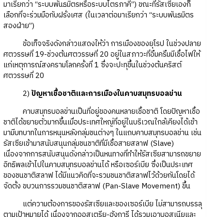
มาเรียกว่า “ระบบพันธมิตรหรือระบบไตรภาคี”) ขณะที่รัสเซียเองก็
เลือกที่จะร่วมมือกับฝรั่งเศส (ในเวลาต่อมาเรียกว่า “ระบบพันธมิตร
สองฝ่าย”)
ข้อเท็จจริงดังกล่าวแสดงให้ว่า การเมืองของยุโรป ในช่วงปลาย
ศตวรรษที่ 19-ช่วงต้นศตวรรษที่ 20 อยู่ในสภาวะที่อึมครึมมีเชื้อไฟให้
แก่เหตุการณ์สงครามโลกครั้งที่ 1 ซึ่งจะปะทุขึ้นในช่วงต้นคริสต์
ศตวรรษที่ 20
2)
ปัญหาเชื้อชาติและการเมืองในคาบสมุทรบอลข่าน
คาบสมุทรบอลข่านเป็นที่อยู่ของคนหลายเชื้อชาติ โดยปัญหาเชื้อ
ชาติได้ขยายตัวมากขึ้นเมื่อประเทศใหญ่ที่อยู่ในบริเวณใกล้เคียงได้เข้า
มามีบทบาทในการหนุนหลังกลุ่มชนต่างๆ ในแถบคาบสมุทรบอลข่าน เช่น
รัสเซียเข้ามาสนับสนุนกลุ่มชนชาติที่มีเชื้อสายสลาฟ (Slave)
เนื่องจากการสนับสนุนดังกล่าวเป็นหนทางที่ทำให้รัสเซียสามารถขยาย
อิทธิพลเข้าไปในคาบสมุทรบอลข่านได้ หรือเซอร์เบีย ซึ่งเป็นประเทศ
ของชนชาติสลาฟ ได้มีแนวคิดที่จะรวมชนชาติสลาฟไว้ด้วยกันโดยได้
จัดตั้ง ขบวนการรวมชนชาติสลาฟ (Pan-Slave Movement) ขึ้น
แต่ความต้องการของรัสเซียและของเซอร์เบีย ไม่สามารถบรรลุ
ตามเป้าหมายได้ เนื่องจากออสเตรีย-ฮังการี ได้รวมเอาบอสเนียและ