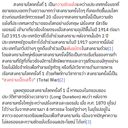
สงครามโลกครั้งที่ 1 เป็น
ความขัดแย้ง
ระหว่างประเทศครั้งแรกที่
ขยายขอบเขตกว้างขวางมากกว่าสงครามครั้งใดๆ ที่เคยเกิดขึ้นบนโลก
ช่วงก่อนคริสต์ศตวรรษที่ 20 เนื่องจากสงครามครั้งนี้เป็นความขัด
แย้งที่ประเทศมหาอำนาจของโลกอย่างอังกฤษ ฝรั่งเศส รัสเซีย
เยอรมนี เข้ามาเกี่ยวข้องโดยตรงเมื่อสงครามอุบัติขึ้นในปี 1914 ต่อมา
ในปี 1915 ประเทศอิตาลีได้เข้าร่วมสงคราม หลังจากนั้นอีก 2 ปี
ประเทศสหรัฐอเมริกาได้เข้าร่วมสงครามในปี 1917 นอกจากนี้ยังมี
ประเทศในทวีปต่างๆ ถูกดึงเข้าร่วมเป็น
พันธมิตร
ในสงครามด้วย
[1]
โดยสงครามใหญ่หรือมหาสงครามครั้งนี้ถือเป็นการเริ่มต้นของการทำ
สงครามที่รัฐที่เกี่ยวข้องมีการใช้ทรัพยากรและอาวุธที่ตนเองมีทุกอย่าง
โดยไม่มีข้อจำกัดเพื่อทำลายรัฐศัตรู หรือที่นักวิชาการด้านการทหาร
เรียกสงครามโลกครั้งที่ 1 ด้วยศัพท์ทางวิชาการว่า สงครามครั้งนี้เป็น
“
สงครามเบ็ดเสร็จ
” (Total War)
[2]
มูลเหตุของสงครามโลกครั้งที่ 1 นี้ หากมองในกรอบของ
ประวัติศาสตร์ช่วงเวลายาว (Long Duration) พบว่า หลังจาก
สงครามครั้งใหญ่ระหว่างฝรั่งเศสและเยอรมัน เมื่อ ค.ศ. 1870 ยุโรป
ได้ว่างเว้นจากสงครามมา 4 ทศวรรษ โดยรัฐต่างๆ ในยุโรปอยู่ใน
สภาวะของการเตรียมพร้อมเพื่อทำสงครามกัน เนื่องจากปัญหาความ
ไม่ลงรอยและความขัดแย้งเรื่องผลประโยชน์ ได้แก่
[3]