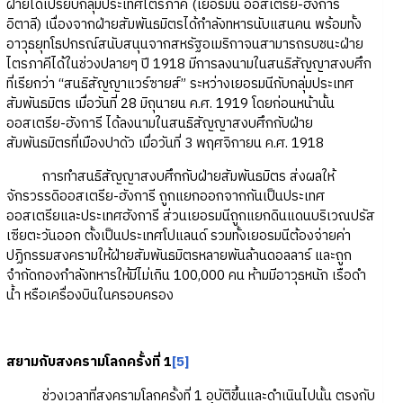
ฝ่ายได้เปรียบกลุ่มประเทศไตรภาคี (เยอรมนี ออสเตรีย-ฮังการี
อิตาลี) เนื่องจากฝ่ายสัมพันธมิตรได้กำลังทหารนับแสนคน พร้อมทั้ง
อาวุธยุทโธปกรณ์สนับสนุนจากสหรัฐอเมริกาจนสามารถรบชนะฝ่าย
ไตรภาคีได้ในช่วงปลายๆ ปี 1918 มีการลงนามในสนธิสัญญาสงบศึก
ที่เรียกว่า “สนธิสัญญาแวร์ซายส์” ระหว่างเยอรมนีกับกลุ่มประเทศ
สัมพันธมิตร เมื่อวันที่ 28 มิถุนายน ค.ศ. 1919 โดยก่อนหน้านั้น
ออสเตรีย-ฮังการี ได้ลงนามในสนธิสัญญาสงบศึกกับฝ่าย
สัมพันธมิตรที่เมืองปาดัว เมื่อวันที่ 3 พฤศจิกายน ค.ศ. 1918
การทำสนธิสัญญาสงบศึกกับฝ่ายสัมพันธมิตร ส่งผลให้
จักรวรรดิออสเตรีย-ฮังการี ถูกแยกออกจากกันเป็นประเทศ
ออสเตรียและประเทศฮังการี ส่วนเยอรมนีถูกแยกดินแดนบริเวณปรัส
เซียตะวันออก ตั้งเป็นประเทศโปแลนด์ รวมทั้งเยอรมนีต้องจ่ายค่า
ปฏิกรรมสงครามให้ฝ่ายสัมพันธมิตรหลายพันล้านดอลลาร์ และถูก
จำกัดกองกำลังทหารให้มีไม่เกิน 100,000 คน ห้ามมีอาวุธหนัก เรือดำ
น้ำ หรือเครื่องบินในครอบครอง
สยามกับสงครามโลกครั้งที่ 1
[5]
ช่วงเวลาที่สงครามโลกครั้งที่ 1 อุบัติขึ้นและดำเนินไปนั้น ตรงกับ