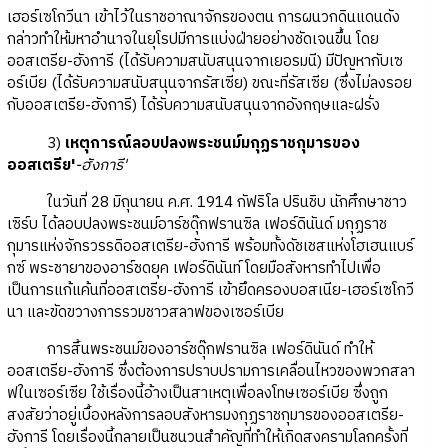
เฮอร์เซโกวีนา เข้าไว้ในราชอาณาจักรของตน การผนวกดินแดนดัง
กล่าวทำให้มหาอำนาจในยุโรปมีการแบ่งฝ่ายอย่างชัดเจนขึ้น โดย
ออสเตรีย-ฮังการี (ได้รับความสนับสนุนจากเยอรมนี) มีปัญหากับเซ
อร์เบีย (ได้รับความสนับสนุนจากรัสเซีย) ขณะที่รัสเซีย (ซึ่งไม่ลงรอย
กับออสเตรีย-ฮังการี) ได้รับความสนับสนุนจากอังกฤษและฝรั่ง
3)
เหตุการณ์ลอบปลงพระชนม์มกุฏราชกุมารของ
ออสเตรีย'
-ฮังการี'
ในวันที่ 28 มิถุนายน ค.ศ. 1914 กัฟริโล ปรินชิบ นักศึกษาชาว
เซิร์บ ได้ลอบปลงพระชนม์อาร์ชดุ๊กฟรานซิล เฟอร์ดินันด์ มกุฏราช
กุมารแห่งจักรวรรดิออสเตรีย-ฮังการี พร้อมทั้งดัชเชสแห่งโฮเฮนแบร์
กซ์ พระชายาของอาร์ชดยุค เฟอร์ดินันท์ โดยมือสังหารทำไปเพื่อ
เป็นการแก้แค้นที่ออสเตรีย-ฮังการี เข้ายึดครองบอสเนีย-เฮอร์เซโกวี
นา และขัดขวางการรวมชาวสลาฟของเซอร์เบีย
การสิ้นพระชนม์ของอาร์ชดุ๊กฟรานซิล เฟอร์ดินันด์ ทำให้
ออสเตรีย-ฮังการี ซึ่งต้องการปราบปรามการเคลื่อนไหวของพวกสลา
ฟในเซอร์เซีย ใช้เรื่องนี้อ้างเป็นสาเหตุเพื่อลงโทษเซอร์เบีย ซึ่งถูก
สงสัยว่าอยู่เบื้องหลังการลอบสังหารมงกุฏราชกุมารของออสเตรีย-
ฮังการี โดยเรื่องนี้กลายเป็นชนวนสำคัญที่ทำให้เกิดสงครามโลกครั้งที่