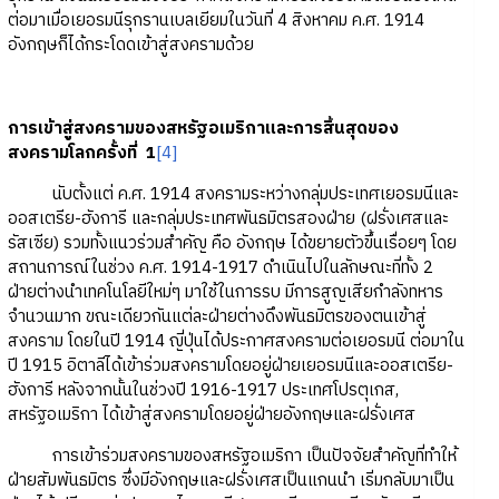
ต่อมาเมื่อเยอรมนีรุกรานเบลเยียมในวันที่ 4 สิงหาคม ค.ศ. 1914
อังกฤษก็ได้กระโดดเข้าสู่สงครามด้วย
การเข้าสู่สงครามของสหรัฐอเมริกาและการสิ้นสุดของ
สงครามโลกครั้งที่ 1
[4]
นับตั้งแต่ ค.ศ. 1914 สงครามระหว่างกลุ่มประเทศเยอรมนีและ
ออสเตรีย-ฮังการี และกลุ่มประเทศพันธมิตรสองฝ่าย (ฝรั่งเศสและ
รัสเซีย) รวมทั้งแนวร่วมสำคัญ คือ อังกฤษ ได้ขยายตัวขึ้นเรื่อยๆ โดย
สถานการณ์ในช่วง ค.ศ. 1914-1917 ดำเนินไปในลักษณะที่ทั้ง 2
ฝ่ายต่างนำเทคโนโลยีใหม่ๆ มาใช้ในการรบ มีการสูญเสียกำลังทหาร
จำนวนมาก ขณะเดียวกันแต่ละฝ่ายต่างดึงพันธมิตรของตนเข้าสู่
สงคราม โดยในปี 1914 ญี่ปุ่นได้ประกาศสงครามต่อเยอรมนี ต่อมาใน
ปี 1915 อิตาลีได้เข้าร่วมสงครามโดยอยู่ฝ่ายเยอรมนีและออสเตรีย-
ฮังการี หลังจากนั้นในช่วงปี 1916-1917 ประเทศโปรตุเกส,
สหรัฐอเมริกา ได้เข้าสู่สงครามโดยอยู่ฝ่ายอังกฤษและฝรั่งเศส
การเข้าร่วมสงครามของสหรัฐอเมริกา เป็นปัจจัยสำคัญที่ทำให้
ฝ่ายสัมพันธมิตร ซึ่งมีอังกฤษและฝรั่งเศสเป็นแกนนำ เริ่มกลับมาเป็น