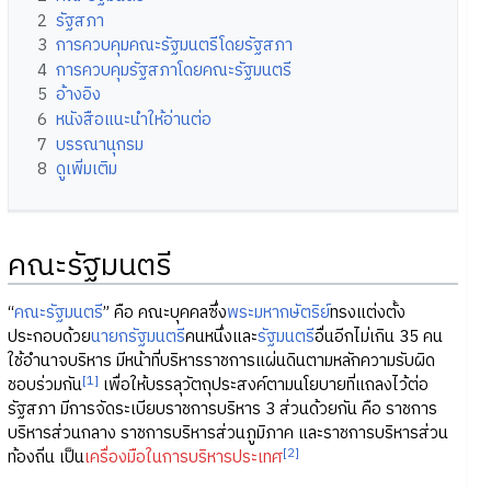
2
รัฐสภา
3
การควบคุมคณะรัฐมนตรีโดยรัฐสภา
4
การควบคุมรัฐสภาโดยคณะรัฐมนตรี
5
อ้างอิง
6
หนังสือแนะนำให้อ่านต่อ
7
บรรณานุกรม
8
ดูเพิ่มเติม
คณะรัฐมนตรี
“
คณะรัฐมนตรี
” คือ คณะบุคคลซึ่ง
พระมหากษัตริย์
ทรงแต่งตั้ง
ประกอบด้วย
นายกรัฐมนตรี
คนหนึ่งและ
รัฐมนตรี
อื่นอีกไม่เกิน 35 คน
ใช้อำนาจบริหาร มีหน้าที่บริหารราชการแผ่นดินตามหลักความรับผิด
[1]
ชอบร่วมกัน
เพื่อให้บรรลุวัตถุประสงค์ตามนโยบายที่แถลงไว้ต่อ
รัฐสภา มีการจัดระเบียบราชการบริหาร 3 ส่วนด้วยกัน คือ ราชการ
บริหารส่วนกลาง ราชการบริหารส่วนภูมิภาค และราชการบริหารส่วน
[2]
ท้องถิ่น เป็น
เครื่องมือในการบริหารประเทศ