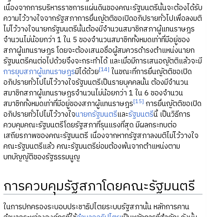
เนื่องจากการบริหารราชการแผ่นดินของคณะรัฐมนตรีนั้นจะต้องได้รับ
ความไว้วางใจจากรัฐสภาการยื่นญัตติขอเปิดอภิปรายทั่วไปเพื่อลงมติ
ไม่ไว้วางใจนายกรัฐมนตรีนั้นต้องมีจำนวนสมาชิกสภาผู้แทนราษฎร
จำนวนไม่น้อยกว่า 1 ใน 5 ของจำนวนสมาชิกทั้งหมดเท่าที่มีอยู่ของ
สภาผู้แทนราษฎร โดยจะต้องเสนอชื่อผู้สมควรดำรงตำแหน่งนายก
รัฐมนตรีคนต่อไปด้วยจึงจะกระทำได้ และเมื่อมีการเสนอญัตติแล้วจะมี
[14]
การยุบสภาผู้แทนราษฎร
มิได้ด้วย
ในขณะที่การยื่นญัตติขอเปิด
อภิปรายทั่วไปไม่ไว้วางใจรัฐมนตรีเป็นรายบุคคลนั้น ต้องมีจำนวน
สมาชิกสภาผู้แทนราษฎรจำนวนไม่น้อยกว่า 1 ใน 6 ของจำนวน
[15]
สมาชิกทั้งหมดเท่าที่มีอยู่ของสภาผู้แทนราษฎร
การยื่นญัตติขอเปิด
อภิปรายทั่วไปไม่ไว้วางใจ
นายกรัฐมนตรี
และ
รัฐมนตรี
นี้ เป็นวิธีการ
ควบคุมคณะรัฐมนตรีโดยรัฐสภาที่รุนแรงที่สุด มีผลกระทบต่อ
เสถียรภาพของคณะรัฐมนตรี เนื่องจากหากรัฐสภาลงมติไม่ไว้วางใจ
คณะรัฐมนตรีแล้ว คณะรัฐมนตรีย่อมต้องพ้นจากตำแหน่งตาม
บทบัญญัติของรัฐธรรมนูญ
การควบคุมรัฐสภาโดยคณะรัฐมนตรี
ในการปกครองระบอบประชาธิปไตยระบบรัฐสภานั้น หลักการคาน