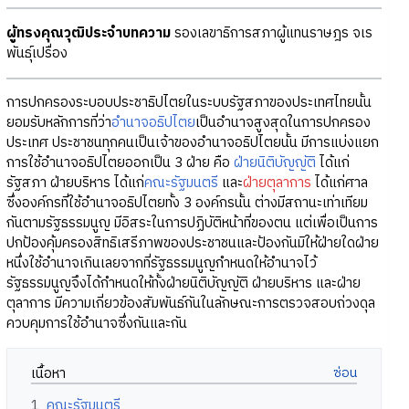
ผู้ทรงคุณวุฒิประจำบทความ
รองเลขาธิการสภาผู้แทนราษฎร จเร
พันธุ์เปรื่อง
การปกครองระบอบประชาธิปไตยในระบบรัฐสภาของประเทศไทยนั้น
ยอมรับหลักการที่ว่า
อำนาจอธิปไตย
เป็นอำนาจสูงสุดในการปกครอง
ประเทศ ประชาชนทุกคนเป็นเจ้าของอำนาจอธิปไตยนั้น มีการแบ่งแยก
การใช้อำนาจอธิปไตยออกเป็น 3 ฝ่าย คือ
ฝ่ายนิติบัญญัติ
ได้แก่
รัฐสภา ฝ่ายบริหาร ได้แก่
คณะรัฐมนตรี
และ
ฝ่ายตุลาการ
ได้แก่ศาล
ซึ่งองค์กรที่ใช้อำนาจอธิปไตยทั้ง 3 องค์กรนั้น ต่างมีสถานะเท่าเทียม
กันตามรัฐธรรมนูญ มีอิสระในการปฏิบัติหน้าที่ของตน แต่เพื่อเป็นการ
ปกป้องคุ้มครองสิทธิเสรีภาพของประชาชนและป้องกันมิให้ฝ่ายใดฝ่าย
หนึ่งใช้อำนาจเกินเลยจากที่รัฐธรรมนูญกำหนดให้อำนาจไว้
รัฐธรรมนูญจึงได้กำหนดให้ทั้งฝ่ายนิติบัญญัติ ฝ่ายบริหาร และฝ่าย
ตุลาการ มีความเกี่ยวข้องสัมพันธ์กันในลักษณะการตรวจสอบถ่วงดุล
ควบคุมการใช้อำนาจซึ่งกันและกัน
เนื้อหา
1
คณะรัฐมนตรี