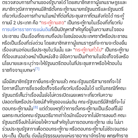
ตรวจสอบการทำงานของรัฐบาลได้ โดยสมาชิกสภาผู้แทนราษฎรและ
สมาชิกวุฒิสภาทุกคนมีสิทธิตั้งกระทู้ถามนายกรัฐมนตรีและรัฐมนตรี
เกี่ยวกับเรื่องการทำงานในหน้าที่ต่อที่ประชุมสภาที่ตนสังกัดได้ กระทู้
ถามมี 2 ประเภท คือ “
กระทู้ถามสด
” เป็นกระทู้ถามในเรื่องที่เกี่ยวกับ
การบริหารราชการแผ่นดิน
ที่เป็นปัญหาสำคัญที่อยู่ในความสนใจของ
ประชาชน เป็นเรื่องที่กระทบถึงประโยชน์ของประเทศชาติหรือประชาชน
หรือเป็นเรื่องที่เร่งด่วน โดยสมาชิกสภาผู้แทนราฎรที่จะถามจะต้องยื่น
เรื่องเสนอก่อนเริ่มประชุมในวันนั้น และ “
กระทู้ถามทั่วไป
” เป็นกระทู้ถาม
ที่ต้องเสนอล่วงหน้าเป็นหนังสือ มีข้อความเป็นคำถามในข้อเท็จจริงหรือ
นโยบายและระบุว่าจะให้รัฐมนตรีตอบในที่ประชุมสภาหรือให้ตอบใน
[7]
ราชกิจจานุเบกษา
เมื่อมีสมาชิกรัฐสภายื่นกระทู้ถามแล้ว คณะรัฐมนตรีสามารถที่จะใช้
โอกาสนี้ในการชี้แจงข้อเท็จจริงเกี่ยวกับเรื่องนั้นได้ แต่ในกรณีที่คณะ
รัฐมนตรีเห็นว่าเรื่องนั้นยังไม่ควรเปิดเผยเพราะเกี่ยวกับความ
ปลอดภัยหรือประโยชน์สำคัญของแผ่นดิน คณะรัฐมนตรีมีสิทธิที่จะไม่
[8]
ตอบกระทู้ถามนั้น
แต่ด้วยเหตุที่ว่าการตั้งกระทู้ถามเป็นเรื่องที่ไม่มี
ผลกระทบต่อคณะรัฐมนตรีมากเท่าใดนักเนื่องจากไม่มีการลงมติ คณะ
รัฐมนตรีจึงมักไม่ค่อยให้ความสำคัญในการตอบกระทู้ถาม เช่น ไม่มา
ร่วมประชุมรัฐสภาเพื่อตอบกระทู้ถาม หรือตอบกระทู้ถามไม่ชัดเจนตรง
ประเด็น เป็นต้น ดังนั้นรัฐธรรมนูญแห่งราชอาณาจักรไทย พุทธศักราช