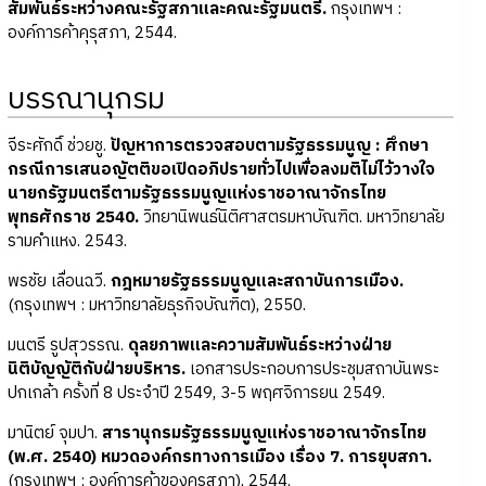
สัมพันธ์ระหว่างคณะรัฐสภาและคณะรัฐมนตรี.
กรุงเทพฯ :
องค์การค้าคุรุสภา, 2544.
บรรณานุกรม
จีระศักดิ์ ช่วยชู.
ปัญหาการตรวจสอบตามรัฐธรรมนูญ : ศึกษา
กรณีการเสนอญัตติขอเปิดอภิปรายทั่วไปเพื่อลงมติไม่ไว้วางใจ
นายกรัฐมนตรีตามรัฐธรรมนูญแห่งราชอาณาจักรไทย
พุทธศักราช 2540.
วิทยานิพนธ์นิติศาสตรมหาบัณฑิต. มหาวิทยาลัย
รามคำแหง. 2543.
พรชัย เลื่อนฉวี.
กฎหมายรัฐธรรมนูญและสถาบันการเมือง.
(กรุงเทพฯ : มหาวิทยาลัยธุรกิจบัณฑิต), 2550.
มนตรี รูปสุวรรณ.
ดุลยภาพและความสัมพันธ์ระหว่างฝ่าย
นิติบัญญัติกับฝ่ายบริหาร.
เอกสารประกอบการประชุมสถาบันพระ
ปกเกล้า ครั้งที่ 8 ประจำปี 2549, 3-5 พฤศจิการยน 2549.
มานิตย์ จุมปา.
สารานุกรมรัฐธรรมนูญแห่งราชอาณาจักรไทย
(พ.ศ. 2540) หมวดองค์กรทางการเมือง เรื่อง 7. การยุบสภา.
(กรุงเทพฯ : องค์การค้าของคุรุสภา), 2544.