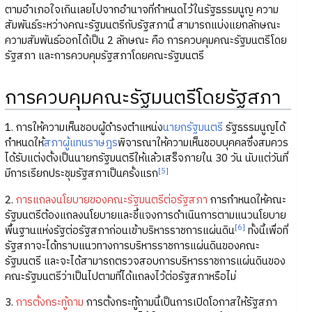
ตามอำเภอใจเกินเลยไปจากอำนาจที่กำหนดไว้ในรัฐธรรมนูญ ความ
สัมพันธ์ระหว่างคณะรัฐมนตรีกับรัฐสภานี้ สามารถแบ่งแยกลักษณะ
ความสัมพันธ์ออกได้เป็น 2 ลักษณะ คือ การควบคุมคณะรัฐมนตรีโดย
รัฐสภา และการควบคุมรัฐสภาโดยคณะรัฐมนตรี
การควบคุมคณะรัฐมนตรีโดยรัฐสภา
1. การให้ความเห็นชอบผู้ดำรงตำแหน่ง
นายกรัฐมนตรี
รัฐธรรมนูญได้
กำหนดให้
สภาผู้แทนราษฎร
พิจารณาให้ความเห็นชอบบุคคลซึ่งสมควร
ได้รับแต่งตั้งเป็นนายกรัฐมนตรีให้แล้วเสร็จภายใน 30 วัน นับแต่วันที่
[5]
มีการเรียกประชุมรัฐสภาเป็นครั้งแรก
2.
การแถลงนโยบายของคณะรัฐมนตรีต่อรัฐสภา
การกำหนดให้คณะ
รัฐมนตรีต้องแถลงนโยบายและชี้แจงการดำเนินการตามแนวนโยบาย
[6]
พื้นฐานแห่งรัฐต่อรัฐสภาก่อนเข้าบริหารราชการแผ่นดิน
ทั้งนี้เพื่อที่
รัฐสภาจะได้ทราบแนวทางการบริหารราชการแผ่นดินของคณะ
รัฐมนตรี และจะได้สามารถตรวจสอบการบริหารราชการแผ่นดินของ
คณะรัฐมนตรีว่าเป็นไปตามที่ได้แถลงไว้ต่อรัฐสภาหรือไม่
3.
การตั้งกระทู้ถาม
การตั้งกระทู้ถามนี้เป็นการเปิดโอกาสให้รัฐสภา