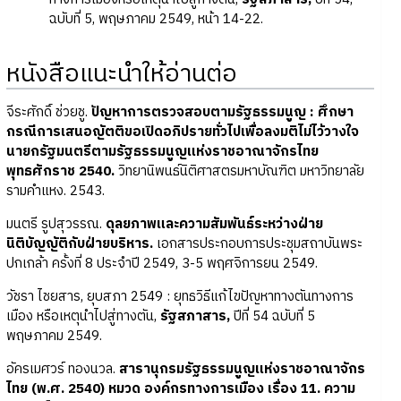
ฉบับที่ 5, พฤษภาคม 2549, หน้า 14-22.
หนังสือแนะนำให้อ่านต่อ
จีระศักดิ์ ช่วยชู.
ปัญหาการตรวจสอบตามรัฐธรรมนูญ : ศึกษา
กรณีการเสนอญัตติขอเปิดอภิปรายทั่วไปเพื่อลงมติไม่ไว้วางใจ
นายกรัฐมนตรีตามรัฐธรรมนูญแห่งราชอาณาจักรไทย
พุทธศักราช 2540.
วิทยานิพนธ์นิติศาสตรมหาบัณฑิต มหาวิทยาลัย
รามคำแหง. 2543.
มนตรี รูปสุวรรณ.
ดุลยภาพและความสัมพันธ์ระหว่างฝ่าย
นิติบัญญัติกับฝ่ายบริหาร.
เอกสารประกอบการประชุมสถาบันพระ
ปกเกล้า ครั้งที่ 8 ประจำปี 2549, 3-5 พฤศจิการยน 2549.
วัชรา ไชยสาร, ยุบสภา 2549 : ยุทธวิธีแก้ไขปัญหาทางตันทางการ
เมือง หรือเหตุนำไปสู่ทางตัน,
รัฐสภาสาร,
ปีที่ 54 ฉบับที่ 5
พฤษภาคม 2549.
อัครเมศวร์ ทองนวล.
สารานุกรมรัฐธรรมนูญแห่งราชอาณาจักร
ไทย (พ.ศ. 2540) หมวด องค์กรทางการเมือง เรื่อง 11. ความ