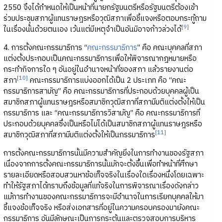
2550 จึงได้กำหนดให้เป็นหน้าที่นายกรัฐมนตรีหรือรัฐมนตรีต้องเข้า
ร่วมประชุมสภาผู้แทนราษฎรหรือวุฒิสภาเพื่อชี้แจงหรือตอบกระทู้ถาม
[9]
ในเรื่องนั้นด้วยตนเอง เว้นแต่มีเหตุจำเป็นอันมิอาจก้าวล่วงได้
4. การตั้งคณะกรรมาธิการ “
คณะกรรมาธิการ
” คือ คณะบุคคลที่สภา
แต่งตั้งประกอบเป็นคณะกรรมาธิการเพื่อให้พิจารณากฎหมายหรือ
กระทำกิจการใด ๆ อันอยู่ในอำนาจหน้าที่ของสภา แล้วรายงานต่อ
[10]
สภา
คณะกรรมาธิการแบ่งออกได้เป็น 2 ประเภท คือ “คณะ
กรรมาธิการสามัญ” คือ คณะกรรมาธิการที่ประกอบด้วยบุคคลผู้เป็น
สมาชิกสภาผู้แทนราษฎรหรือสมาชิกวุฒิสภาที่สภามีมติแต่งตั้งให้เป็น
กรรมาธิการ และ “คณะกรรมาธิการวิสามัญ” คือ คณะกรรมาธิการที่
ประกอบด้วยบุคคลซึ่งเป็นหรือไม่ได้เป็นสมาชิกสภาผู้แทนราษฎรหรือ
[11]
สมาชิกวุฒิสภาที่สภามีมติแต่งตั้งให้เป็นกรรมาธิการ
การตั้งคณะกรรมาธิการนั้นมีความสำคัญยิ่งในการทำงานของรัฐสภา
เนื่องจากการตั้งคณะกรรมาธิการนั้นมักจะตั้งขึ้นเพื่อทำหน้าที่ศึกษา
รายละเอียดหรือสอบสวนหาข้อเท็จจริงในเรื่องใดเรื่องหนึ่งโดยเฉพาะ
ทำให้รัฐสภาได้ทราบถึงข้อมูลที่แท้จริงในการพิจารณาเรื่องดังกล่าว
แม้การทำงานของคณะกรรมาธิการจะมีอำนาจในการเรียกบุคคลให้มา
ชี้แจงข้อเท็จจริง หรือส่งเอกสารที่อยู่ในความครอบครองมายังคณะ
กรรมาธิการ อันมีลักษณะเป็นการกระตุ้นและตรวจสอบการบริหาร