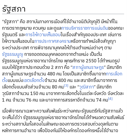
รัฐสภา
“รัฐสภา” คือ สถาบันทางการเมืองที่ใช้อำนาจนิติบัญญัติ มีหน้าที่ใน
การตรากฎหมาย ควบคุม และดูแล
การบริหารราชการแผ่นดิน
ของคณะ
รัฐมนตรี และ
การให้ความเห็นชอบ
ในเรื่องสำคัญของประเทศ เช่นการ
ให้ความเห็นชอบใน
การประกาศสงคราม
หรือการทำหนังสือสัญญา
ระหว่างประเทศ การพิจารณาบุคคลให้ดำรงตำแหน่งต่างๆ ตาม
รัฐธรรมนูญ
การถอดถอนบุคคลออกจากตำแหน่ง เป็นต้น
รัฐธรรมนูญแห่งราชอาณาจักรไทย พุทธศักราช 2550 ได้กำหนดรูป
แบบให้รัฐสภาประกอบด้วย 2 สภา คือ “
สภาผู้แทนราษฎร
” มีสมาชิก
สภาผู้แทนราษฎรจำนวน 480 คน โดยเป็นสมาชิกซึ่งมาจาก
การเลือก
ตั้ง
แบบแบ่ง
เขตเลือกตั้ง
จำนวน 400 คน และสมาชิกซึ่งมาจากการ
[3]
เลือกตั้งแบบสัดส่วนจำนวน 80 คน
และ “
วุฒิสภา
” มีสมาชิก
วุฒิสภาจำนวน 150 คน มาจากการเลือกตั้งในแต่ละจังหวัด จังหวัดละ
[4]
1 คน จำนวน 76 คน และมาจากการสรรหาอีกจำนวน 74 คน
เมื่อพิจารณาเฉพาะความสัมพันธ์ระหว่างคณะรัฐมนตรีกับรัฐสภาแล้ว
จะเห็นได้ว่า รัฐธรรมนูญแห่งราชอาณาจักรไทยได้กำหนดความสัมพันธ์
ระหว่างสถาบันทั้งสองในลักษณะของการตรวจสอบถ่วงดุลกันตาม
หลักการคานอำนาจ เพื่อป้องกันมิให้องค์กรใดองค์กรหนึ่งใช้อำนาจ