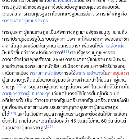
อำนาจระหว่างองค์กรที่ใช้
อำนาจอธิปไตย
เป็นหลักการที่สำคัญ ดังนั้น
การปฏิบัติหน้าที่ของรัฐสภาจึงย่อมต้องถูกควบคุมตรวจสอบเช่น
เดียวกัน การควบคุมรัฐสภาโดยคณะรัฐมนตรีมีมาตรการที่สำคัญ คือ
การยุบสภาผู้แทนราษฎร
การยุบสภาผู้แทนราษฎร เป็นศัพท์ทางกฎหมายรัฐธรรมนูญ หมายถึง
การที่ประมุขของรัฐในระบบรัฐสภา ประกาศให้สมาชิกภาพของสมาชิก
สภาสิ้นสุดลงพร้อมกันทุกคนก่อนครบวาระ เพื่อจัดให้มี
การเลือกตั้ง
[16]
ใหม่เร็วขึ้นกว่าวาระปกติของสภา
ตามรัฐธรรมนูญแห่งราช
อาณาจักรไทย พุทธศักราช 2550 การยุบสภาผู้แทนราษฎรเป็นพระ
ราชอำนาจของพระมหากษัตริย์ แต่เนื่องจากพระมหากษัตริย์ทรงอยู่
เหนือการเมือง
พระมหากษัตริย์
จะทรงใช้
พระราชอำนาจ
ใน
การยุบสภา
ผู้แทนราษฎรก็ต่อเมื่อนายกรัฐมนตรีถวายคำแนะนำให้ยุบสภาผู้แทน
[17]
ราษฎร
การยุบสภาผู้แทนราษฎรนั้นจะกระทำในเวลาใดก็ได้ภายใน
อายุของสภาผู้แทนราษฎร
เว้นแต่ในกรณีที่มีการยื่นญัตติขอเปิด
อภิปรายทั่วไปไม่ไว้วางใจนายกรัฐมนตรี นายกรัฐมนตรีจะกราบบังคับ
ทูลเพื่อขอพระราชทานพระบรมราชานุญาตยุบสภาผู้แทนราษฎร
[18]
มิได้
และในเมื่อมีการยุบสภาผู้แทนราษฎรจะต้องจัดให้มีการเลือก
ตั้งทั่วไป ภายในระยะเวลาไม่น้อยกว่า 45 วันแต่ไม่เกิน 60 วัน นับแต่
[19]
วันยุบสภาผู้แทนราษฎร