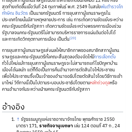
การยุบสภาผู้แทนราษฎรในประเทศไทยเกิดขึ้นทั้งหมด 12 ครั้ง ครั้ง
สุดท้ายเกิดขึ้นเมื่อวันที่ 24 กุมภาพันธ์ พ.ศ. 2549 ในสมัย
พันตำรวจโท
ทักษิณ ชินวัตร
เป็นนายกรัฐมนตรี การยุบสภาผู้แทนราษฎรใน
ประเทศไทยนั้นมีสาเหตุหลายประการ เช่น การเกิดความขัดแย้งระหว่าง
คณะรัฐมนตรีกับรัฐสภา เกิดความขัดแย้งระหว่างพรรคการเมืองร่วม
รัฐบาลจนคณะรัฐมนตรีไม่สามารถบริหารราชการแผ่นดินต่อไปได้
[20]
และการเกิดวิกฤตทางการเมือง เป็นต้น
การยุบสภาผู้แทนราษฎรส่งผลให้สมาชิกภาพของสมาชิกสภาผู้แทน
ราษฎรและคณะรัฐมนตรีทั้งคณะสิ้นสุดลงต้องจัดให้มี
การเลือกตั้ง
ทั่วไปใหม่แม้การยุบสภาผู้แทนราษฎรจะไม่สามารถแก้ไขปัญหาบ้าน
เมืองได้ผลนัก แต่ก็ถือเป็นการคืนอำนาจการตัดสินใจให้ประชาชน
เพื่อให้ประชาชนซึ่งเป็นเจ้าของอำนาจอธิปไตยตัดสินใจโดยวิธีการเข้า
มาใหม่ วิถีทางนี้เป็นไปตามระบอบประชาธิปไตยตาม
หลักถ่วงดุล
หรือ
คานอำนาจกันระหว่างฝ่ายคณะรัฐมนตรีกับรัฐสภา
อ้างอิง
↑
รัฐธรรมนูญแห่งราชอาณาจักรไทย พุทธศักราช 2550
มาตรา 171,
ราชกิจจานุเบกษา
เล่ม 124 ตอนที่ 47 ก , 24