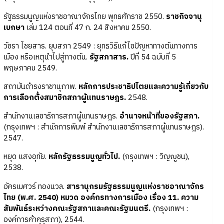
รัฐธรรมนูญแห่งราชอาณาจักรไทย พุทธศักราช 2550.
ราชกิจจานุ
เบกษา
เล่ม 124 ตอนที่ 47 ก. 24 สิงหาคม 2550.
วัชรา ไชยสาร. ยุบสภา 2549 : ยุทธวิธีแก้ไขปัญหาทางตันทางการ
เมือง หรือเหตุนำไปสู่ทางตัน.
รัฐสภาสาร.
ปีที่ 54 ฉบับที่ 5
พฤษภาคม 2549.
สถาบันดำรงราชานุภาพ.
หลักการประชาธิปไตยและความรู้เกี่ยวกับ
การเลือกตั้งสมาชิกสภาผู้แทนราษฎร.
2548.
สำนักงานเลขาธิการสภาผู้แทนราษฎร.
อำนาจหน้าที่ของรัฐสภา.
(กรุงเทพฯ : สำนักการพิมพ์ สำนักงานเลขาธิการสภาผู้แทนราษฎร).
2547.
หยุด แสงอุทัย.
หลักรัฐธรรมนูญทั่วไป.
(กรุงเทพฯ : วิญญูชน),
2538.
อัครเมศวร์ ทองนวล.
สารานุกรมรัฐธรรมนูญแห่งราชอาณาจักร
ไทย (พ.ศ. 2540) หมวด องค์กรทางการเมือง เรื่อง 11. ความ
สัมพันธ์ระหว่างคณะรัฐสภาและคณะรัฐมนตรี.
(กรุงเทพฯ :
องค์การค้าคุรุสภา), 2544.