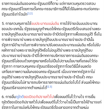
ราชการแผ่นดินของคณะรัฐมนตรีก็ตาม แต่การควบคุมตรวจสอบ
คณะรัฐมนตรีโดยการตั้งคณะกรรมาธิการนี้ก็มิได้มีผลกระทบต่อคณะ
[12]
รัฐมนตรีเท่าใดนัก
5. การควบคุมการใช้
งบประมาณแผ่นดิน
การใช้จ่ายเงินงบประมาณ
ของประเทศนั้น รัฐธรรมนูญกำหนดให้คณะรัฐมนตรีต้องเสนอร่างพระ
ราชบัญญัติงบประมาณรายจ่ายประจำปีต่อรัฐสภาเพื่อขออนุมัติ ซึ่งใน
การพิจารณาร่างพระราชบัญญัติงบประมาณรายจ่ายประจำปีนั้น
รัฐสภามีอำนาจในการพิจารณาปรับลดงบประมาณแผ่นดิน หรือไม่รับ
หลักการร่างพระราชบัญญัติหรือไม่อนุมัติร่างพระราชบัญญัติงบ
ประมาณรายจ่ายประจำปีได้หากการบริหารราชการแผ่นดินของคณะ
รัฐมนตรีไม่ชอบด้วยกฎหมายหรือไม่เป็นไปตามนโยบายที่แถลงไว้ต่อ
รัฐสภา การควบคุมคณะรัฐมนตรีของรัฐสภาโดยวิธีนี้ส่งผลต่อ
เสถียรภาพความมั่นคงของคณะรัฐมนตรี เนื่องจากหากรัฐสภาไม่
อนุมัติร่างพระราชบัญญัติงบประมาณรายจ่ายประจำปีแล้ว คณะ
รัฐมนตรีย่อมไม่สามารถบริหารราชการแผ่นดินต่อไปได้ ส่งผลให้คณะ
[13]
รัฐมนตรีลาออกจากตำแหน่งได้
6. การยื่น
ญัตติ
ขอเปิดอภิปรายทั่วไป
เพื่อลงมติไม่ไว้วางใจ การยื่น
ญัตติขอเปิดอภิปรายทั่วไปเพื่อลงมติไม่ไว้วางใจนี้เป็นการให้อำนาจแก่
รัฐสภาในการบังคับให้คณะรัฐมนตรีต้องลาออกจากตำแหน่ง