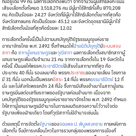
ที่มีอยู่เดิม 99 คน ผลการเลือกตั้งพบว่า จากจำนวนผู้มีสิทธิลงคะแนน
เสียงเลือกตั้งทั้งหมด 3,518,276 คน มีผู้มาใช้สิทธิทั้งสิ้น 870,208
คน คิดเป็นร้อยละ 24.27 จังหวัดที่มีผู้มาใช้สิทธิเลือกตั้งมากที่สุดคือ
จังหวัดสกลนคร คิดเป็นร้อยละ 45.12 และจังหวัดอุดรธานีมีผู้มาใช้
สิทธิเลือกตั้งน้อยที่สุดคือร้อยละ 12.02
การเลือกตั้งครั้งนี้เป็นไปตามบทบัญญัติรัฐธรรมนูญแห่งราช
อาณาจักรไทย พ.ศ. 2492 ซึ่งกำหนดให้
ฝ่ายนิติบัญญัติ
มี
ระบบสอง
สภา
คือ
สภาผู้แทนราษฎร
และ
วุฒิสภา
ผลการเลือกตั้งสมาชิกสภาผู้
แทนราษฎรเพิ่มเติมจำนวน 21 คน จากการเลือกตั้งใน 19 จังหวัดใน
ครั้งนี้ เป็นผลให้พรรค
ประชาธิปัตย์
มีเสียงในสภามากที่สุด คือ
ประมาณ 40 ที่นั่ง รองลงมาคือ พรรค
ประชาชน
ของนายเลียง ไชยกาล
มี 31 ที่นั่ง นอกนั้นเป็นพรรค
อิสระ
14 ที่นั่ง พรรค
ธรรมาธิปัตย์
12 ที่
นั่ง และไม่สังกัดพรรคอีก 24 ที่นั่ง ซึ่งการมีเสียงข้างมาในสภาผู้แทน
ราษฎรมีผลต่อเสถียรภาพของรัฐบาลค่อนข้างมาก เนื่องจาก
บทบัญญัติของรัฐธรรมนูญแห่งราชอาณาจักรไทย พ.ศ. 2492 กำหนด
ให้สภาผู้แทนราษฎรมีอำนาจในการลงมติแสดงความไว้วางใจต่อ
รัฐบาลเพียงฝ่ายเดียว โดยที่วุฒิสภาไม่มีอำนาจเช่นนั้น
ด้วยเหตุนี้ การจัดตั้ง
รัฐบาล
ของ
จอมพล ป. พิบูลสงคราม
ภายหลังการ
เลือกตั้ง จึงมีการเคลื่อนไหวในการรวมกลุ่มของพรรคการเมืองที่