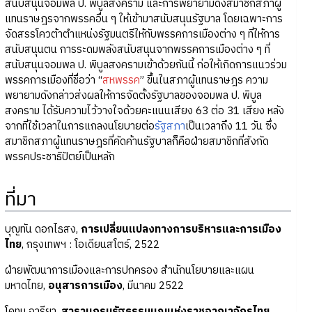
สนับสนุนจอมพล ป. พิบูลสงคราม และการพยายามดึงสมาชิกสภาผู้
แทนราษฎรจากพรรคอื่น ๆ ให้เข้ามาสนับสนุนรัฐบาล โดยเฉพาะการ
จัดสรรโควต้าตำแหน่งรัฐมนตรีให้กับพรรคการเมืองต่าง ๆ ที่ให้การ
สนับสนุนตน การระดมพลังสนับสนุนจากพรรคการเมืองต่าง ๆ ที่
สนับสนุนจอมพล ป. พิบูลสงครามเข้าด้วยกันนี้ ก่อให้เกิดการแนวร่วม
พรรคการเมืองที่ชื่อว่า “
สหพรรค
” ขึ้นในสภาผู้แทนราษฎร ความ
พยายามดังกล่าวส่งผลให้การจัดตั้งรัฐบาลของจอมพล ป. พิบูล
สงคราม ได้รับความไว้วางใจด้วยคะแนนเสียง 63 ต่อ 31 เสียง หลัง
จากที่ใช้เวลาในการแถลงนโยบายต่อ
รัฐสภา
เป็นเวลาถึง 11 วัน ซึ่ง
สมาชิกสภาผู้แทนราษฎรที่คัดค้านรัฐบาลก็คือฝ่ายสมาชิกที่สังกัด
พรรคประชาธิปัตย์เป็นหลัก
ที่มา
บุญทัน ดอกไธสง,
การเปลี่ยนแปลงทางการบริหารและการเมือง
ไทย
, กรุงเทพฯ : โอเดียนสโตร์, 2522
ฝ่ายพัฒนาการเมืองและการปกครอง สำนักนโยบายและแผน
มหาดไทย,
อนุสารการเมือง
, มีนาคม 2522
โคทม อารียา,
สารานุกรมรัฐธรรมนูญแห่งราชอาณาจักรไทย