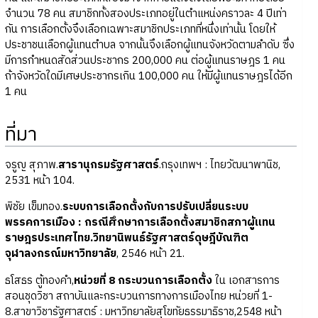
จำนวน 78 คน สมาชิกทั้งสองประเภทอยู่ในตำแหน่งคราวละ 4 ปีเท่า
กัน การเลือกตั้งจึงเลือกเฉพาะสมาชิกประเภทที่หนึ่งเท่านั้น โดยให้
ประชาชนเลือกผู้แทนตำบล จากนั้นจึงเลือกผู้แทนจังหวัดตามลำดับ ซึ่ง
มีการกำหนดสัดส่วนประชากร 200,000 คน ต่อผู้แทนราษฎร 1 คน
ถ้าจังหวัดใดมีเศษประชากรเกิน 100,000 คน ให้มีผู้แทนราษฎรได้อีก
1 คน
ที่มา
จรูญ สุภาพ.
สารานุกรมรัฐศาสตร์
.กรุงเทพฯ : ไทยวัฒนาพานิช,
2531 หน้า 104.
พิชัย เข็มทอง.
ระบบการเลือกตั้งกับการปรับเปลี่ยนระบบ
พรรคการเมือง : กรณีศึกษาการเลือกตั้งสมาชิกสภาผู้แทน
ราษฎรประเทศไทย.วิทยานิพนธ์รัฐศาสตร์ดุษฎีบัณฑิต
จุฬาลงกรณ์มหาวิทยาลัย
, 2546 หน้า 21.
ธโสธร ตู้ทองคำ,
หน่วยที่ 8 กระบวนการเลือกตั้ง
ใน เอกสารการ
สอนชุดวิชา สถาบันและกระบวนการทางการเมืองไทย หน่วยที่ 1-
8.สาขาวิชารัฐศาสตร์ : มหาวิทยาลัยสุโขทัยธรรมาธิราช,2548 หน้า