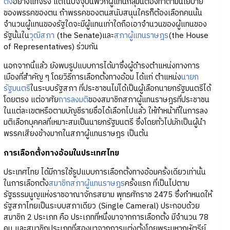
ตั้ง
อย่างแท้จริง แต่ในปัจจุบันพวกผู้แทนกลุ่มนี้ต้องทำตามนโยบาย
ของพรรคของตน ถ้าพรรคของตนสนับสนุนใครก็ต้องเลือกคนนั้น
จำนวนผู้แทนของรัฐใดจะมีผู้แทนเท่าใดถือเอาจำนวนของผู้แทนของ
รัฐนั้นใน
วุฒิสภา
(the Senate)และ
สภาผู้แทนราษฎร
(the House
of Representatives) ร่วมกัน
นอกจากนี้แล้ว ยังพบรูปแบบการได้มาซึ่งผู้ดำรงตำแหน่งทางการ
เมืองที่สำคัญ ๆ โดยวิธีการเลือกตั้งทางอ้อม ได้แก่ ตำแหน่ง
นายก
รัฐมนตรี
ในระบบรัฐสภา ที่ประชาชนไม่ได้เป็นผู้เลือกนายกรัฐมนตรีได้
โดยตรง แต่อาศัย
การลงมติ
ของสมาชิกสภาผู้แทนราษฎรที่ประชาชน
ในแต่ละเขตหรือตามบัญชีรายชื่อได้เลือกไปแล้ว ให้ทำหน้าที่ในการลง
มติเลือกบุคคลที่เหมาะสมเป็นนายกรัฐมนตรี ซึ่งโดยทั่วไปมักเป็นผู้นำ
พรรคเสียงข้างมากในสภาผู้แทนราษฎร เป็นต้น
การเลือกตั้งทางอ้อมในประเทศไทย
ประเทศไทย ได้มีการใช้รูปแบบการเลือกตั้งทางอ้อมครั้งเดียวเท่านั้น
ในการเลือกตั้ง
สมาชิกสภาผู้แทนราษฎร
ครั้งแรก ที่เป็นไปตาม
รัฐธรรมนูญแห่งราชอาณาจักรสยาม พุทธศักราช 2475 ซึ่งกำหนดให้
รัฐสภาไทยเป็นระบบสภาเดียว (Single Cameral) ประกอบด้วย
สมาชิก 2 ประเภท คือ ประเภทที่หนึ่งมาจากการเลือกตั้ง มีจำนวน 78
คน และสมาชิกประเภทที่สองมาจากการแต่งตั้งโดยพระมหากษัตรีย์