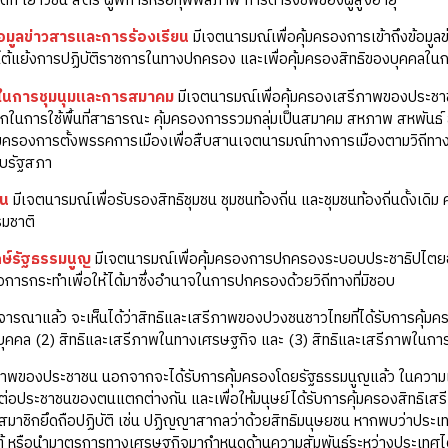
ิเด็ก เยาวชน สตรี ผู้พิการหรือทุพพลภาพ การดำรงชีพของผู้สูงอายุ
้อมูลข่าวสารและการร้องเรียน
มีเจตนารมณ์เพื่อคุ้มครองการเข้าถึงข้อม
รโต้แย้งการปฏิบัติราชการในทางปกครอง และเพื่อคุ้มครองสิทธิของบุคคลใ
ในการชุมนุมและการสมาคม
มีเจตนารมณ์เพื่อคุ้มครองเสรีภาพของประชา
กในการใช้พื้นที่สาธารณะ คุ้มครองการรวมกลุ่มเป็นสมาคม สหภาพ สหพันธ
คุ้มครองการตั้งพรรคการเมืองเพื่อสืบสานเจตนารมณ์ทางการเมืองตามวิถี
บบรัฐสภา
ชน
มีเจตนารมณ์เพื่อรับรองสิทธิชุมชน ชุมชนท้องถิ่น และชุมชนท้องถิ่นดั้งเด
มชาติ
ักษ์รัฐธรรมนูญ
มีเจตนารมณ์เพื่อคุ้มครองการปกครองระบอบประชาธิปไตยอัน
ต่อการกระทำเพื่อให้ได้มาซึ่งอำนาจในการปกครองด้วยวิถีทางที่มิชอบ
ด้พิจารณาแล้ว จะเห็นได้ว่าสิทธิและเสรีภาพของปวงชนชาวไทยที่ได้รับการคุ้
ุคคล (2) สิทธิและเสรีภาพในทางเศรษฐกิจ และ (3) สิทธิและเสรีภาพในการ
ีภาพของประชาชน นอกจากจะได้รับการคุ้มครองโดยรัฐธรรมนูญแล้ว ในความ
บัติต่อประชาชนของตนแตกต่างกัน และเพื่อให้มนุษย์ได้รับการคุ้มครองสิทธิเส
ีสมาชิกยึดถือปฏิบัติ เช่น ปฏิญญาสากลว่าด้วยสิทธิมนุษยชน หากพบว่าประเท
้ หรือนำมาตรการทางเศรษฐกิจมากำหนดด้านความสัมพันธ์ระหว่างประเทศได