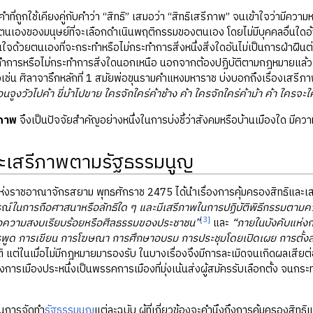
คำที่ถูกใช้เคียงคู่กับคำว่า “สิทธิ” เสมอว่า “สิทธิเสรีภาพ” จนเข้าใจว่ามีค
ตนเองของมนุษย์ที่จะเลือกดำเนินพฤติกรรมของตนเอง โดยไม่มีบุคคลอื่นใดอ้
นใจด้วยตนเองที่จะกระทำหรือไม่กระทำการสิ่งหนึ่งสิ่งใดอันไม่เป็นการฝ่าฝืน
ทำการหรือไม่กระทำการสิ่งใดนอกเหนือ นอกจากต้องปฏิบัติตามกฎหมายแล้ว
เช่น ศิลาจารึกหลักที่ 1 สมัยพ่อขุนรามคำแหงมหาราช บ่งบอกถึงเรื่องเสร
ื่อนจูงวัวไปค้า ขี่ม้าไปขาย ใครจักใคร่ค้าช้าง ค้า ใครจักใคร่ค้าม้า ค้า ใครจะ
ีภาพ
จึงเป็นปัจจัยสำคัญอย่างหนึ่งในการบ่งชี้ว่าสังคมหรือบ้านเมืองใด มีคว
ละเสรีภาพตามรัฐธรรมนูญ
่งราชอาณาจักรสยาม พุทธศักราช 2475 ได้นำเรื่องการคุ้มครองสิทธิและเส
รณ์ในการถือศาสนาหรือลัทธิใด ๆ และมีเสรีภาพในการปฏิบัติพิธีกรรมตามความ
[3]
่อความสงบเรียบร้อยหรือศีลธรรมของประชาชน”
และ
“ภายในบังคับแห่ง
ารพูด การเขียน การโฆษณา การศึกษาอบรม การประชุมโดยเปิดเผย การตั้
ิ แต่ในเมื่อไม่มีกฎหมายมารองรับ ในบางเรื่องจึงมีการละเมิดจนเกิดผลเสีย
ารเมืองประหนึ่งเป็นพรรคการเมืองที่มุ่งเน้นส่งผู้สมัครรับเลือกตั้ง จนกระ
 ในการจัดทำ
รัฐธรรมนูญ
แต่ละฉบับ ผู้ที่เกี่ยวข้องจะคำนึงถึงการคุ้มครอง