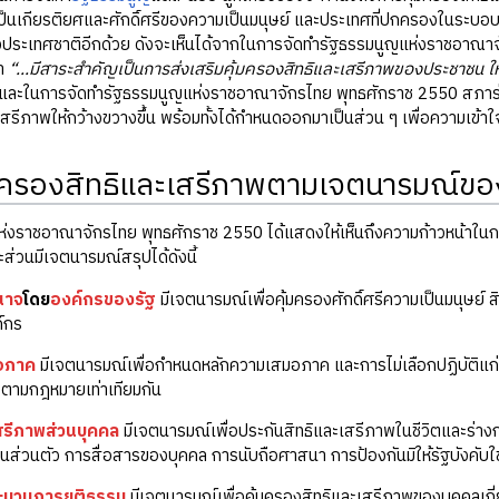
็นเกียรติยศและศักดิ์ศรีของความเป็นมนุษย์ และประเทศที่ปกครองในระบอบปร
องประเทศชาติอีกด้วย ดังจะเห็นได้จากในการจัดทำรัฐธรรมนูญแห่งราชอาณ
่า
“...มีสาระสำคัญเป็นการส่งเสริมคุ้มครองสิทธิและเสรีภาพของประชาชน
และในการจัดทำรัฐธรรมนูญแห่งราชอาณาจักรไทย พุทธศักราช 2550 สภาร่า
ิเสรีภาพให้กว้างขวางขึ้น พร้อมทั้งได้กำหนดออกมาเป็นส่วน ๆ เพื่อความเข
มครองสิทธิและเสรีภาพตามเจตนารมณ์ข
ห่งราชอาณาจักรไทย พุทธศักราช 2550 ได้แสดงให้เห็นถึงความก้าวหน้าใน
ส่วนมีเจตนารมณ์สรุปได้ดังนี้
นาจ
โดย
องค์กรของรัฐ
มีเจตนารมณ์เพื่อคุ้มครองศักดิ์ศรีความเป็นมนุษ
์กร
อภาค
มีเจตนารมณ์เพื่อกำหนดหลักความเสมอภาค และการไม่เลือกปฏิบัติแก่
งตามกฎหมายเท่าเทียมกัน
สรีภาพส่วนบุคคล
มีเจตนารมณ์เพื่อประกันสิทธิและเสรีภาพในชีวิตและร่างก
็นส่วนตัว การสื่อสารของบุคคล การนับถือศาสนา การป้องกันมิให้รัฐบังคับ
ระบวนการยุติธรรม
มีเจตนารมณ์เพื่อคุ้มครองสิทธิและเสรีภาพของบุคคลเกี่ย