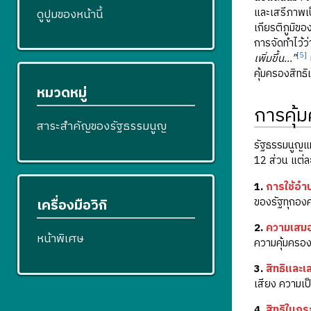
และเสรีภาพเป
ดูปูมของหน้านี้
เกียรติภูมิข
การจัดทำไว้ว
[5]
เพิ่มขึ้น...”
คุ้มครองสิทธ
หมวดหมู่
การคุ้
สาระสำคัญของรัฐธรรมนูญ
รัฐธรรมนูญแ
12 ส่วน แต่ละ
1.
การใช้อำ
ของรัฐทุกองค
เครื่องมือวิกิ
2.
ความเสม
หน้าพิเศษ
ความคุ้มครอ
3.
สิทธิและเ
เสียง ความเป
4.
สิทธิในก