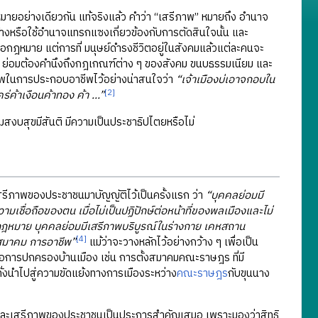
วามหมายอย่างเดียวกัน แท้จริงแล้ว คำว่า “เสรีภาพ” หมายถึง อำนาจ
างหรือใช้อำนาจแทรกแซงเกี่ยวข้องกับการตัดสินใจนั้น และ
ต่อกฎหมาย แต่การที่ มนุษย์ดำรงชีวิตอยู่ในสังคมแล้วแต่ละคนจะ
 ย่อมต้องคำนึงถึงกฎเกณฑ์ต่าง ๆ ของสังคม ขนบธรรมเนียม และ
ีภาพในการประกอบอาชีพไว้อย่างน่าสนใจว่า
“เจ้าเมืองบ่เอาจกอบใน
[2]
ใคร่ค้าเงือนค้าทอง ค้า …”
ามสงบสุขมีสันติ มีความเป็นประชาธิปไตยหรือไม่
รีภาพของประชาชนมาบัญญัติไว้เป็นครั้งแรก ว่า
“บุคคลย่อมมี
เชื่อถือของตน เมื่อไม่เป็นปฏิปักษ์ต่อหน้าที่ของพลเมืองและไม่
กฎหมาย บุคคลย่อมมีเสรีภาพบริบูรณ์ในร่างกาย เคหสถาน
[4]
งสมาคม การอาชีพ”
แม้ว่าจะวางหลักไว้อย่างกว้าง ๆ เพื่อเป็น
ต่อการปกครองบ้านเมือง เช่น การตั้งสมาคมคณะราษฎร ที่มี
ทั่งนำไปสู่ความขัดแย้งทางการเมืองระหว่าง
คณะราษฎร
กับขุนนาง
สิทธิและเสรีภาพของประชาชนเป็นประการสำคัญเสมอ เพราะมองว่าสิทธิ