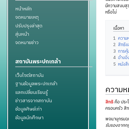
มีความสงบสุข
หน้าหลัก
หรือไม่
จดหมายเหตุ
ปรับปรุงล่าสุด
เนื้อหา
สุ่มหน้า
1
ความ
จดหมายข่าว
2
สิทธิ
3
การคุ
4
อ้างอิ
สถาบันพระปกเกล้า
5
หนังส
เว็บไซต์สถาบัน
ฐานข้อมูลพระปกเกล้า
ความห
แลกเปลี่ยนเรียนรู้
ข่าวสารจากสถาบัน
สิทธิ
คือ ประโ
ครอบครัว สิทธ
ข้อมูลศิษย์เก่า
ข้อมูลนักศึกษา
พจนานุกรมฉบ
รับรองจากก