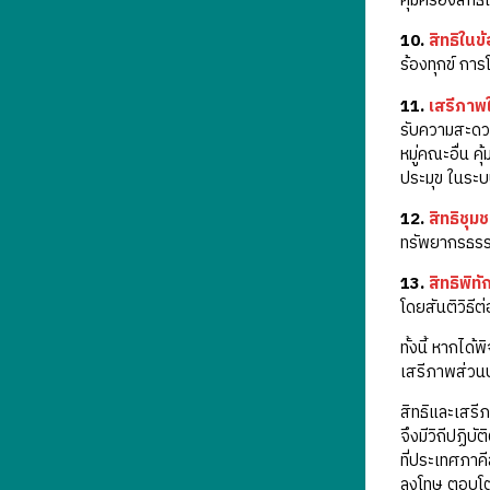
คุ้มครองสิทธ
10.
สิทธิในข
ร้องทุกข์ กา
11.
เสรีภาพ
รับความสะดว
หมู่คณะอื่น 
ประมุข ในระ
12.
สิทธิชุม
ทรัพยากรธรร
13.
สิทธิพิท
โดยสันติวิธี
ทั้งนี้ หากไ
เสรีภาพส่วนบ
สิทธิและเสร
จึงมีวิถีปฏิ
ที่ประเทศภาค
ลงโทษ ตอบโต