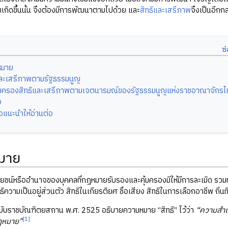
เกิดขึ้นนั้น จึงต้องมีการพัฒนาตามไปด้วย และ
สิทธิและเสรีภาพ
จึงเป็นอีกก
หมาย
และเสรีภาพตามรัฐธรรมนูญ
้มครองสิทธิและเสรีภาพตามเจตนารมณ์ของรัฐธรรมนูญแห่งราชอาณาจักรไ
ง
ือแนะนำให้อ่านต่อ
มาย
ยชน์หรืออำนาจของบุคคลที่กฎหมายรับรองและคุ้มครองมิให้มีการละเมิด รวมทั้ง
ิความเป็นอยู่ส่วนตัว สิทธิในเกียรติยศ ชื่อเสียง สิทธิในการเลือกอาชีพ ถิ่นที
ับราชบัณฑิตยสถาน พ.ศ. 2525 อธิบายความหมาย “สิทธิ” ไว้ว่า
“ความสำเร
[1]
ฎหมาย”