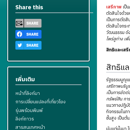
Share this
เสรีภาพ
เป็น
ตัดสินใจด้วย
เป็นการตัดสิ
ตัดสินใจกระ
วัฒนธรรม ดัง
ไพร่ลูท่าง เพ
สิทธิและเสร
สิทธิแ
เพิ่มเติม
รัฐธรรมนูญแห
เสรีภาพบริบู
เป็นการขัดต
หน้าที่ลิงก์มา
ทรัพย์สิน ก
การเปลี่ยนแปลงที่เกี่ยวโยง
แนวทางปฏิบัต
รุ่นพร้อมพิมพ์
กิจกรรมในทางก
ชั้นสูง เป็นต้น
ลิงก์ถาวร
สารสนเทศหน้า
นับแต่นั้นมา