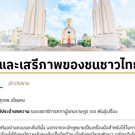
ธิและเสรีภาพของชนชาวไท
อภิปราย
ุเทพ เอี่ยมคง
ุฒิประจำบทความ
รองเลขาธิการสภาผู้แทนราษฎร จเร พันธุ์เปรื่อง
ร่วมกันอย่างสงบและสันตินั้น นอกจากจะมีกฎหมายเป็นเครื่องมือสำหรับใช้ใ
ึดโยงให้สังคมมีความมั่นคงเข้มแข็งอีกด้วย เมื่อสังคมมีการพัฒนา เจริญเติบโ