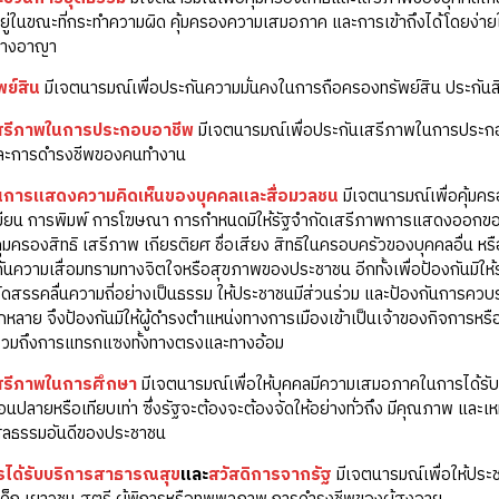
อยู่ในขณะที่กระทำความผิด คุ้มครองความเสมอภาค และการเข้าถึงได้โดยง่า
ทางอาญา
พย์สิน
มีเจตนารมณ์เพื่อประกันความมั่นคงในการถือครองทรัพย์สิน ประกันสิท
เสรีภาพในการประกอบอาชีพ
มีเจตนารมณ์เพื่อประกันเสรีภาพในการประกอบ
และการดำรงชีพของคนทำงาน
นการแสดงความคิดเห็นของบุคคลและสื่อมวลชน
มีเจตนารมณ์เพื่อคุ้ม
ียน การพิมพ์ การโฆษณา การกำหนดมิให้รัฐจำกัดเสรีภาพการแสดงออกของบุค
คุมครองสิทธิ เสรีภาพ เกียรติยศ ชื่อเสียง สิทธิในครอบครัวของบุคคลอื่น 
กันความเสื่อมทรามทางจิตใจหรือสุขภาพของประชาชน อีกทั้งเพื่อป้องกันมิให้รั
ัดสรรคลื่นความถี่อย่างเป็นธรรม ให้ประชาชนมีส่วนร่วม และป้องกันการควบรวม
กหลาย จึงป้องกันมิให้ผู้ดำรงตำแหน่งทางการเมืองเข้าเป็นเจ้าของกิจการหรือถ
วมถึงการแทรกแซงทั้งทางตรงและทางอ้อม
เสรีภาพในการศึกษา
มีเจตนารมณ์เพื่อให้บุคคลมีความเสมอภาคในการได้รับก
ปลายหรือเทียบเท่า ซึ่งรัฐจะต้องจะต้องจัดให้อย่างทั่วถึง มีคุณภาพ และเหมา
ศีลธรรมอันดีของประชาชน
ารได้รับบริการสาธารณสุข
และ
สวัสดิการจากรัฐ
มีเจตนารมณ์เพื่อให้ปร