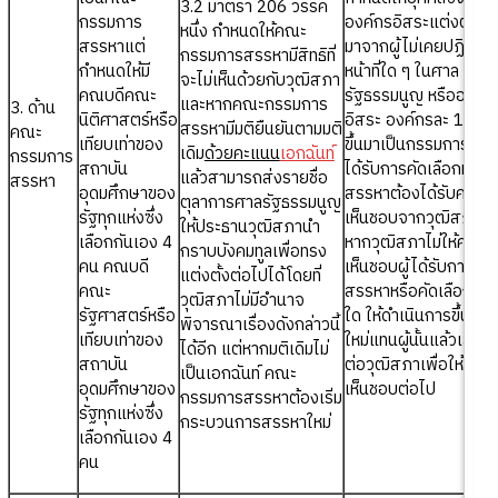
3.2 มาตรา 206 วรรค
กรรมการ
องค์กรอิสระแต่งตั้งขึ้น
หนึ่ง กำหนดให้คณะ
สรรหาแต่
มาจากผู้ไม่เคยปฏิบัติ
กรรมการสรรหามีสิทธิที่
กำหนดให้มี
หน้าที่ใด ๆ ในศาล
จะไม่เห็นด้วยกับวุฒิสภา
คณบดีคณะ
รัฐธรรมนูญ หรือองค์ก
และหากคณะกรรมการ
3. ด้าน
นิติศาสตร์หรือ
อิสระ องค์กรละ 1 คน
สรรหามีมติยืนยันตามมติ
คณะ
เทียบเท่าของ
ขึ้นมาเป็นกรรมการแทน้
เดิม
ด้วยคะแนน
เอกฉันท์
กรรมการ
สถาบัน
ได้รับการคัดเลือกหรือ
แล้วสามารถส่งรายชื่อ
สรรหา
อุดมศึกษาของ
สรรหาต้องได้รับความ
ตุลาการศาลรัฐธรรมนูญ
รัฐทุกแห่งซึ่ง
เห็นชอบจากวุฒิสภา
ให้ประธานวุฒิสภานำ
เลือกกันเอง 4
หากวุฒิสภาไม่ให้ความ
กราบบังคมทูลเพื่อทรง
คน คณบดี
เห็นชอบผู้ได้รับการ
แต่งตั้งต่อไปได้โดยที่
คณะ
สรรหาหรือคัดเลือกรา
วุฒิสภาไม่มีอำนาจ
รัฐศาสตร์หรือ
ใด ให้ดำเนินการขึ้นมา
พิจารณาเรื่องดังกล่าวนี้
เทียบเท่าของ
ใหม่แทนผู้นั้นแล้วเสนอ
ได้อีก แต่หากมติเดิมไม่
สถาบัน
ต่อวุฒิสภาเพื่อให้ควา
เป็นเอกฉันท์ คณะ
อุดมศึกษาของ
เห็นชอบต่อไป
กรรมการสรรหาต้องเริ่ม
รัฐทุกแห่งซึ่ง
กระบวนการสรรหาใหม่
เลือกกันเอง 4
คน