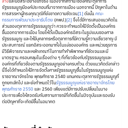
ลาง
และมีอิสระอย่างแท้จริง เนื่องจากสถานะของคณะตุลาการ
รัฐธรรมนูญมีองค์ประกอบที่มาจากการเมือง นอกจากนี้ ปัญหาในด้าน
การสรรหาผู้ทรงคุณวุฒิที่ยังขาดความชัดเจน
[1]
ดังนั้น
คณะ
กรรมการพัฒนาประชาธิปไตย
(คพป.)
[2]
จึงได้มีการเสนอแนวคิดใน
ส่วนของตุลาการรัฐธรรมนูญว่า ควรจะกำหนดให้มีจัดตั้งเป็นองค์กร
ขึ้นออกจากการเมือง โดยให้ตั้งเป็นองค์กรอิสระในรูปแบบของศาล
รัฐธรรมนูญ และให้มีบุคลากรหรือตุลาการที่มีความรู้ความเชี่ยวชาญ มี
ประสบการณ์ แยกอิสระออกมาทั้งในแง่ขององค์กร และหน่วยธุรการ
มีวิธีพิจารณาและหลักเกณฑ์ในการทำคำพิพากษาที่ชัดเจนและมี
มาตรฐาน ครอบคลุมในเรื่องต่าง ๆ ที่เกี่ยวข้องกับรัฐธรรมนูญและ
องค์กรที่เกี่ยวข้องตามรัฐธรรมนูญอย่างครบถ้วน ด้วยแนวคิดดังกล่าว
นี้จึงได้กำหนดให้มีการจัดตั้งศาลรัฐธรรมนูญขึ้นในรัฐธรรมนูญแห่ง
ราชอาณาจักรไทย พุทธศักราช 2540 แทนคณะตุลาการรัฐธรรมนูญที่
ถูกยกเลิกไป และยังกำหนดไว้ใน
รัฐธรรมนูญแห่งราชอาณาจักรไทย
พุทธศักราช 2550
และ 2560 เพียงแต่มีการปรับเปลี่ยนในบาง
ประการเพื่อให้สอดรับกับสถานการณ์ที่เกิดขึ้นในปัจจุบันและรองรับ
ต่อปัญหาที่จะเกิดมีขึ้นในอนาคต