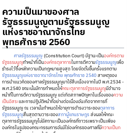
ความเป็นมาของศาล
รัฐธรรมนูญตามรัฐธรรมนูญ
แห่งราชอาณาจักรไทย
พุทธศักราช 2560
ศาลรัฐธรรมนูญ
(Constitution Court) มีฐานะเป็น
องค์กรตาม
รัฐธรรมนูญ
ทำหน้าที่เป็น
องค์กรตุลาการ
ในการตีความ
รัฐธรรมนูญ
เพื่อ
ธำรงไว้ซึ่งหลักความเป็นกฎหมายสูงสุด โดยจัดตั้งขึ้นครั้งแรกตาม
รัฐธรรมนูญแห่งราชอาณาจักรไทย พุทธศักราช 2540
สาเหตุของ
การนำแนวคิดของศาลรัฐธรรมนูญมาใช้สืบเนื่องจากในปี พ.ศ.2534 -
พ.ศ.2540 ขณะนั้นมีการกำหนดให้
คณะตุลาการรัฐธรรมนูญ
มีอำนาจ
หน้าที่ในการตีความรัฐธรรมนูญ แต่เกิดสภาพปัญหาในเรื่องของ
ความ
เป็นอิสระ
และการปฏิบัติหน้าที่อย่างต่อเนื่องอันเกิดจากการที่
รัฐธรรมนูญ ณ เวลานั้นกำหนดให้อายุการดำรงวาระของ
ตุลาการ
รัฐธรรมนูญ
สิ้นสุดตามวาระของ
สภาผู้แทนราษฎร
ส่งผลให้คณะ
ตุลาการรัฐธรรมนูญไม่มีสถานะเป็นองค์กรที่ถาวรเพราะเป็นเพียง
องค์กรในรูปของคณะกรรมการอันมิใช่องค์กรของศาลที่มี
ความเป็นก