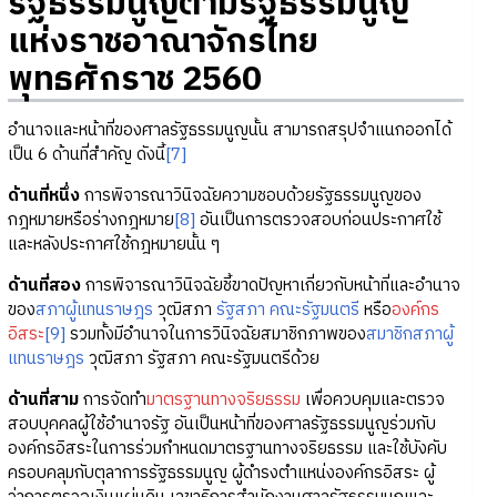
รัฐธรรมนูญตามรัฐธรรมนูญ
แห่งราชอาณาจักรไทย
พุทธศักราช 2560
อำนาจและหน้าที่ของศาลรัฐธรรมนูญนั้น สามารถสรุปจำแนกออกได้
เป็น 6 ด้านที่สำคัญ ดังนี้
[7]
ด้านที่หนึ่ง
การพิจารณาวินิจฉัยความชอบด้วยรัฐธรรมนูญของ
กฎหมายหรือร่างกฎหมาย
[8]
อันเป็นการตรวจสอบก่อนประกาศใช้
และหลังประกาศใช้กฎหมายนั้น ๆ
ด้านที่สอง
การพิจารณาวินิจฉัยชี้ขาดปัญหาเกี่ยวกับหน้าที่และอำนาจ
ของ
สภาผู้แทนราษฎร
วุฒิสภา
รัฐสภา
คณะรัฐมนตรี
หรือ
องค์กร
อิสระ
[9]
รวมทั้งมีอำนาจในการวินิจฉัยสมาชิกภาพของ
สมาชิกสภาผู้
แทนราษฎร
วุฒิสภา รัฐสภา คณะรัฐมนตรีด้วย
ด้านที่สาม
การจัดทำ
มาตรฐานทางจริยธรรม
เพื่อควบคุมและตรวจ
สอบบุคคลผู้ใช้อำนาจรัฐ อันเป็นหน้าที่ของศาลรัฐธรรมนูญร่วมกับ
องค์กรอิสระในการร่วมกำหนดมาตรฐานทางจริยธรรม และใช้บังคับ
ครอบคลุมกับตุลาการรัฐธรรมนูญ ผู้ดำรงตำแหน่งองค์กรอิสระ ผู้