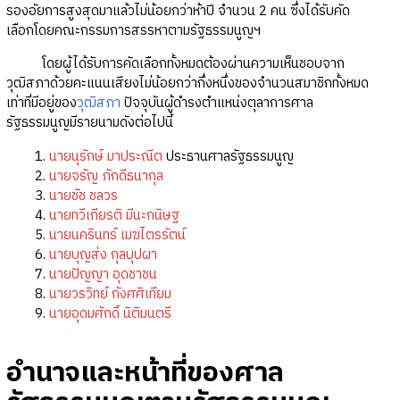
รองอัยการสูงสุดมาแล้วไม่น้อยกว่าห้าปี จำนวน 2 คน ซึ่งได้รับคัด
เลือกโดยคณะกรรมการสรรหาตามรัฐธรรมนูญฯ
โดยผู้ได้รับการคัดเลือกทั้งหมดต้องผ่านความเห็นชอบจาก
วุฒิสภาด้วยคะแนนเสียงไม่น้อยกว่ากึ่งหนึ่งของจำนวนสมาชิกทั้งหมด
เท่าที่มีอยู่ของ
วุฒิสภา
ปัจจุบันผู้ดำรงตำแหน่งตุลาการศาล
รัฐธรรมนูญมีรายนามดังต่อไปนี้
นายนุรักษ์ มาประณีต
ประธานศาลรัฐธรรมนูญ
นายจรัญ ภักดีธนากุล
นายชัช ชลวร
นายทวีเกียรติ มีนะกนิษฐ
นายนครินทร์ เมฆไตรรัตน์
นายบุญส่ง กุลบุปผา
นายปัญญา อุดชาชน
นายวรวิทย์ กังศศิเทียม
นายอุดมศักดิ์ นิติมนตรี
อำนาจและหน้าที่ของศาล