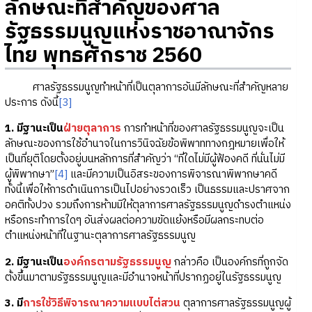
ลักษณะที่สำคัญของศาล
รัฐธรรมนูญแห่งราชอาณาจักร
ไทย พุทธศักราช 2560
ศาลรัฐธรรมนูญทำหน้าที่เป็นตุลาการอันมีลักษณะที่สำคัญหลาย
ประการ ดังนี้
[3]
1. มีฐานะเป็น
ฝ่ายตุลาการ
การทำหน้าที่ของศาลรัฐธรรมนูญจะเป็น
ลักษณะของการใช้อำนาจในการวินิจฉัยข้อพิพาททางกฎหมายเพื่อให้
เป็นที่ยุติโดยตั้งอยู่บนหลักการที่สำคัญว่า “ที่ใดไม่มีผู้ฟ้องคดี ที่นั่นไม่มี
ผู้พิพากษา”
[4]
และมีความเป็นอิสระของการพิจารณาพิพากษาคดี
ทั้งนี้เพื่อให้การดำเนินการเป็นไปอย่างรวดเร็ว เป็นธรรมและปราศจาก
อคติทั้งปวง รวมถึงการห้ามมิให้ตุลาการศาลรัฐธรรมนูญดำรงตำแหน่ง
หรือกระทำการใดๆ อันส่งผลต่อความขัดแย้งหรือมีผลกระทบต่อ
ตำแหน่งหน้าที่ในฐานะตุลาการศาลรัฐธรรมนูญ
2. มีฐานะเป็น
องค์กรตามรัฐธรรมนูญ
กล่าวคือ เป็นองค์กรที่ถูกจัด
ตั้งขึ้นมาตามรัฐธรรมนูญและมีอำนาจหน้าที่ปรากฏอยู่ในรัฐธรรมนูญ
3. มี
การใช้วิธีพิจารณาความแบบไต่สวน
ตุลาการศาลรัฐธรรมนูญผู้