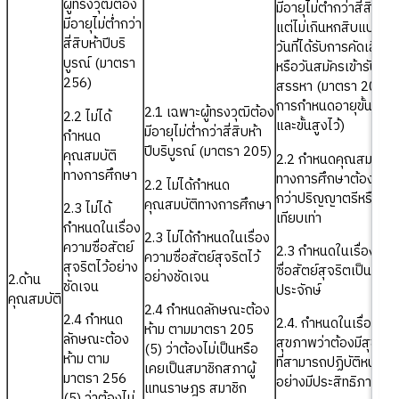
ผู้ทรงวุฒิต้อง
มีอายุไม่ต่ำกว่าสี่สิบห้าป
มีอายุไม่ต่ำกว่า
แต่ไม่เกินหกสิบแปดปีใ
สี่สิบห้าปีบริ
วันที่ได้รับการคัดเลือก
บูรณ์ (มาตรา
หรือวันสมัครเข้ารับการ
256)
สรรหา (มาตรา 201) (ม
การกำหนดอายุขั้นต่ำ
2.1 เฉพาะผู้ทรงวุฒิต้อง
2.2 ไม่ได้
และขั้นสูงไว้)
มีอายุไม่ต่ำกว่าสี่สิบห้า
กำหนด
ปีบริบูรณ์ (มาตรา 205)
คุณสมบัติ
2.2 กำหนดคุณสมบัติ
ทางการศึกษา
ทางการศึกษาต้องไม่ต่
2.2 ไม่ได้กำหนด
กว่าปริญญาตรีหรือ
คุณสมบัติทางการศึกษา
2.3 ไม่ได้
เทียบเท่า
กำหนดในเรื่อง
2.3 ไม่ได้กำหนดในเรื่อง
ความซื่อสัตย์
2.3 กำหนดในเรื่องควา
ความซื่อสัตย์สุจริตไว้
สุจริตไว้อย่าง
ซื่อสัตย์สุจริตเป็นที่
อย่างชัดเจน
2.ด้าน
ชัดเจน
ประจักษ์
คุณสมบัติ
2.4 กำหนดลักษณะต้อง
2.4 กำหนด
2.4. กำหนดในเรื่อง
ห้าม ตามมาตรา 205
ลักษณะต้อง
สุขภาพว่าต้องมีสุขภา
(5) ว่าต้องไม่เป็นหรือ
ห้าม ตาม
ที่สามารถปฏิบัติหน้าที่ได
เคยเป็นสมาชิกสภาผู้
มาตรา 256
อย่างมีประสิทธิภาพ
แทนราษฎร สมาชิก
(5) ว่าต้องไม่