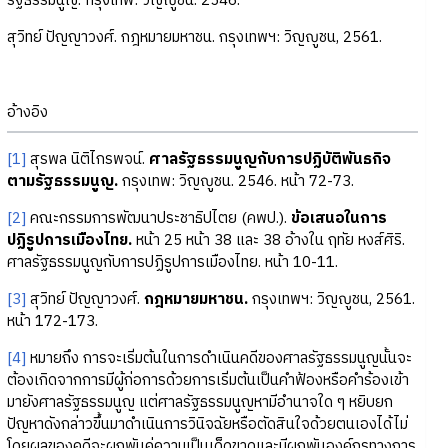
รัฐธรรมนูญ. กรุงเทพ: วิญญูชน. 2546.
สุวิทย์ ปัญญาวงศ์. กฎหมายมหาชน. กรุงเทพฯ: วิญญูชน, 2561.
อ้างอิง
[1]
สุรพล นิติไกรพจน์.
ศาลรัฐธรรมนูญกับการปฏิบัติพันธกิจ
ตามรัฐธรรมนูญ.
กรุงเทพ: วิญญูชน. 2546. หน้า 72-73.
[2]
คณะกรรมการพัฒนาประชาธิปไตย (คพป.).
ข้อเสนอในการ
ปฏิรูปการเมืองไทย.
หน้า 25 หน้า 38 และ 38 อ้างใน ฤทัย หงส์ศิริ.
ศาลรัฐธรรมนูญกับการปฏิรูปการเมืองไทย. หน้า 10-11.
[3]
สุวิทย์ ปัญญาวงศ์.
กฎหมายมหาชน.
กรุงเทพฯ: วิญญูชน, 2561.
หน้า 172-173.
[4]
หมายถึง การจะเริ่มต้นในการดำเนินคดีของศาลรัฐธรรมนูญนั้นจะ
ต้องเกิดจากการมีผู้ก่อการด้วยการเริ่มต้นเป็นคำฟ้องหรือคำร้องเข้า
มายังศาลรัฐธรรมนูญ แต่ศาลรัฐธรรมนูญหามีอำนาจใด ๆ หยิบยก
ปัญหาดังกล่าวขึ้นมาดำเนินการวินิจฉัยหรือตัดสินใจด้วยตนเองได้ไม่
โดยผลของคดีจะผูกพันคู่ความเป็นเด็ดขาดและมีผูกพันองค์กรทางการ