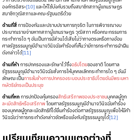
ว่าการตรวจเงินแผ่นดิน เลขาธิการสำนักงานศาลรัฐธรรมนูญและ
องค์กรอิสระ
[10]
และให้ใช้บังคับรวมถึงสมาชิกสภาผู้แทนราษฎร
สมาชิกวุฒิสภาและคณะรัฐมนตรีด้วย
ด้านที่สี่
การป้องกันและปราบปรามการทุจริต ในการพิจารณางบ
ประมาณรายจ่ายหากสภาผู้แทนราษฎร วุฒิสภา หรือคณะกรรมการ
กระทำการใด ๆ อันเป็นการมีส่วนได้เสียไม่ว่าทางตรงหรือทางอ้อม
ศาลรัฐธรรมนูญมีอำนาจวินิจฉัยคำร้องที่เห็นว่ามีการกระทำการฝ่าฝืน
ดังกล่าวได้
[11]
ด้านที่ห้า
การปกครองและรักษาไว้ซึ่ง
อธิปไตย
ของชาติ โดยศาล
รัฐธรรมนูญมีอำนาจวินิจฉัยสั่งการให้บุคคลเลิกกระทำการใด ๆ อันมี
ลักษณะเป็น
การล้มล้างการปกครองระบอบประชาธิปไตยอันมีพระมหา
กษัตริย์ทรงเป็นประมุข
ด้านที่หก
การปกป้องคุ้มครอง
สิทธิเสรีภาพของประชาชน
บุคคลผู้ถูก
ละเมิดสิทธิหรือเสรีภาพ
โดยศาลรัฐธรรมนูญมีอำนาจวินิจฉัยคำร้อง
ของบุคคลผู้ถูกละเมิดสิทธิที่ได้ยื่นคำร้องต่อศาลรัฐธรรมนูญเพื่อให้มีคำ
วินิจฉัยว่าการกระทำดังกล่าวขัดหรือแย้งกับรัฐธรรมนูญได้
[12]
เปรียบเทียบความแตกต่างที่