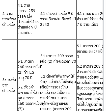
4.1 ตาม
มาตรา 259
4. วาระ
4.1 ดำรงตำแหน่ง 9 ปี
4.1 ตามมาตรา 207
วรรคหนึ่ง
การดำรง
วาระเดียวเช่นเดียวกับ ปี
กำหนดให้ดำรงตำแหน่
กำหนดให้ดำรง
ตำแหน่ง
2540
7 ปี วาระเดียว
ตำแหน่ง 9 ปี
วาระเดียว
5.1 มาตรา 208 (4)
ขยายระยะเวลาเป็น 75
5.1 มาตรา 209 วรรค
ปี
5.1 มาตรา
หนึ่ง (2) กำหนดเวลา 70
5.2 มาตรา 208 (5)
260 วรรคหนึ่ง
ปี
กำหนดให้มติให้พ้นจาก
(2) กำหนด
5.2 ต้องคำพิพากษาให้
ตำแหน่งด้วยคะแนน
อายุ 70 ปี
5.การพ้น
จำคุกแม้คดียังไม่ถึงที่สุด
เสียงไม่น้อยกว่าสามใน
จาก
5.2 ต้องคำ
หรือมีการรอลงโทษ
สี่ของของตุลาการศาล
ตำแหน่ง
พิพากษาให้จำ
ยกเว้น กรณีเป็นการ
รัฐธรรมนูญทั้งหมดเท่าที
คุก (มาตรา
กระทำโดยประมาท
มีอยู่เพราะเหตุฝ่าฝืน
260 วรรคหนึ่ง
ลหุโทษหรือฐานหมิ่น
หรือไม่ปฏิบัติตาม
(7))
ประมาท (มาตรา 209
มาตรฐานทางจริยธรร