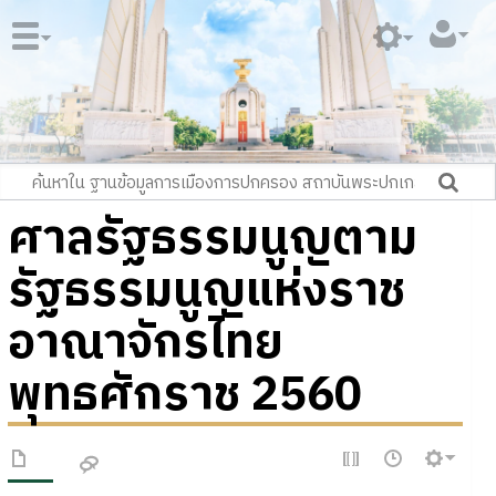
ศาลรัฐธรรมนูญตาม
รัฐธรรมนูญแห่งราช
อาณาจักรไทย
พุทธศักราช 2560