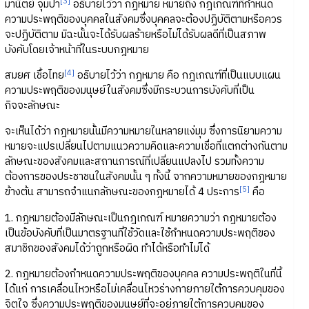
[3]
มานิตย์ จุมปา
อธิบายไว้ว่า กฎหมาย หมายถึง กฎเกณฑ์ที่กำหนด
ความประพฤติของบุคคลในสังคมซึ่งบุคคลจะต้องปฏิบัติตามหรือควร
จะปฏิบัติตาม มิฉะนั้นจะได้รับผลร้ายหรือไม่ได้รับผลดีที่เป็นสภาพ
บังคับโดยเจ้าหน้าที่ในระบบกฎหมาย
[4]
สมยศ เชื้อไทย
อธิบายไว้ว่า กฎหมาย คือ กฎเกณฑ์ที่เป็นแบบแผน
ความประพฤติของมนุษย์ในสังคมซึ่งมีกระบวนการบังคับที่เป็น
กิจจะลักษณะ
จะเห็นได้ว่า กฎหมายนั้นมีความหมายในหลายแง่มุม ซึ่งการนิยามความ
หมายจะแปรเปลี่ยนไปตามแนวความคิดและความเชื่อที่แตกต่างกันตาม
ลักษณะของสังคมและสถานการณ์ที่เปลี่ยนแปลงไป รวมทั้งความ
ต้องการของประชาชนในสังคมนั้น ๆ ทั้งนี้ จากความหมายของกฎหมาย
[5]
ข้างต้น สามารถจำแนกลักษณะของกฎหมายได้ 4 ประการ
คือ
1. กฎหมายต้องมีลักษณะเป็นกฎเกณฑ์ หมายความว่า กฎหมายต้อง
เป็นข้อบังคับที่เป็นมาตรฐานที่ใช้วัดและใช้กำหนดความประพฤติของ
สมาชิกของสังคมได้ว่าถูกหรือผิด ทำได้หรือทำไม่ได้
2. กฎหมายต้องกำหนดความประพฤติของบุคคล ความประพฤติในที่นี้
ได้แก่ การเคลื่อนไหวหรือไม่เคลื่อนไหวร่างกายภายใต้การควบคุมของ
จิตใจ ซึ่งความประพฤติของมนุษย์ที่จะอยู่ภายใต้การควบคุมของ