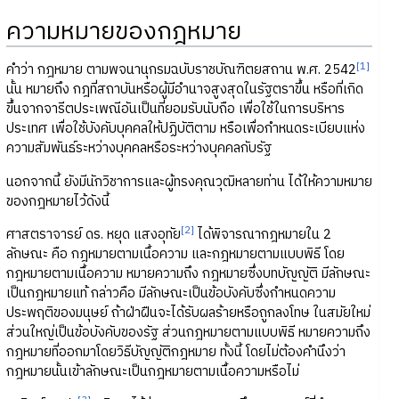
ความหมายของกฎหมาย
[1]
คำว่า กฎหมาย ตามพจนานุกรมฉบับราชบัณฑิตยสถาน พ.ศ. 2542
นั้น หมายถึง กฎที่สถาบันหรือผู้มีอำนาจสูงสุดในรัฐตราขึ้น หรือที่เกิด
ขึ้นจากจารีตประเพณีอันเป็นที่ยอมรับนับถือ เพื่อใช้ในการบริหาร
ประเทศ เพื่อใช้บังคับบุคคลให้ปฏิบัติตาม หรือเพื่อกำหนดระเบียบแห่ง
ความสัมพันธ์ระหว่างบุคคลหรือระหว่างบุคคลกับรัฐ
นอกจากนี้ ยังมีนักวิชาการและผู้ทรงคุณวุฒิหลายท่าน ได้ให้ความหมาย
ของกฎหมายไว้ดังนี้
[2]
ศาสตราจารย์ ดร. หยุด แสงอุทัย
ได้พิจารณากฎหมายใน 2
ลักษณะ คือ กฎหมายตามเนื้อความ และกฎหมายตามแบบพิธี โดย
กฎหมายตามเนื้อความ หมายความถึง กฎหมายซึ่งบทบัญญัติ มีลักษณะ
เป็นกฎหมายแท้ กล่าวคือ มีลักษณะเป็นข้อบังคับซึ่งกำหนดความ
ประพฤติของมนุษย์ ถ้าฝ่าฝืนจะได้รับผลร้ายหรือถูกลงโทษ ในสมัยใหม่
ส่วนใหญ่เป็นข้อบังคับของรัฐ ส่วนกฎหมายตามแบบพิธี หมายความถึง
กฎหมายที่ออกมาโดยวิธีบัญญัติกฎหมาย ทั้งนี้ โดยไม่ต้องคำนึงว่า
กฎหมายนั้นเข้าลักษณะเป็นกฎหมายตามเนื้อความหรือไม่