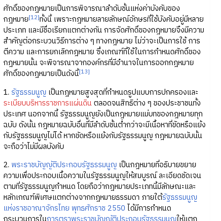
ศักดิ์ของกฎหมายเป็นการพิจารณาลำดับชั้นแห่งค่าบังคับของ
[12]
กฎหมาย
ทั้งนี้ เพราะกฎหมายลายลักษณ์อักษรที่ใช้บังคับอยู่มีหลาย
ประเภท และมีชื่อเรียกแตกต่างกัน การจัดศักดิ์ของกฎหมายจึงมีความ
สำคัญต่อกระบวนวิธีการต่าง ๆ ทางกฎหมาย ไม่ว่าจะเป็นการใช้ การ
ตีความ และการยกเลิกกฎหมาย ซึ่งเกณฑ์ที่ใช้ในการกำหนดศักดิ์ของ
กฎหมายนั้น จะพิจารณาจากองค์กรที่มีอำนาจในการออกกฎหมาย
[13]
ศักดิ์ของกฎหมายเป็นดังนี้
1.
รัฐธรรมนูญ
เป็นกฎหมายสูงสุดที่กำหนดรูปแบบการปกครองและ
ระเบียบบริหารราชการแผ่นดิน
ตลอดจนสิทธิต่าง ๆ ของประชาชนทั้ง
ประเทศ นอกจากนี้ รัฐธรรมนูญยังเป็นกฎหมายแม่บทของกฎหมายทุก
ฉบับ ดังนั้น กฎหมายฉบับอื่นที่มีลำดับชั้นต่ำกว่าจะมีเนื้อหาที่ขัดหรือแย้ง
กับรัฐธรรมนูญไม่ได้ หากขัดหรือแย้งกับรัฐธรรมนูญ กฎหมายฉบับนั้น
จะถือว่าไม่มีผลบังคับ
2.
พระราชบัญญัติประกอบรัฐธรรมนูญ
เป็นกฎหมายที่อธิบายขยาย
ความเพื่อประกอบเนื้อความในรัฐธรรมนูญให้สมบูรณ์ ละเอียดชัดเจน
ตามที่รัฐธรรมนูญกำหนด โดยถือว่ากฎหมายประเภทนี้มีลักษณะและ
หลักเกณฑ์พิเศษแตกต่างจากกฎหมายธรรมดา ภายใต้
รัฐธรรมนูญ
แห่งราชอาณาจักรไทย พุทธศักราช 2550
ได้มีการกำหนด
กระบวนการใน
การตราพระราชบัญญัติประกอบรัฐธรรมนูญ
ให้แตก