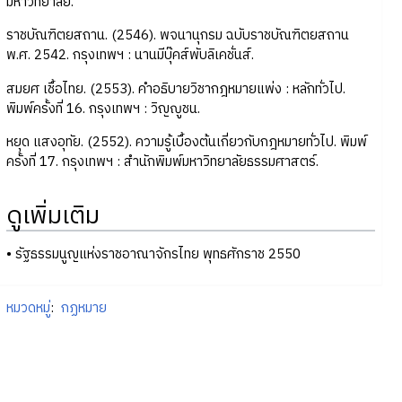
มหาวิทยาลัย.
ราชบัณฑิตยสถาน. (2546). พจนานุกรม ฉบับราชบัณฑิตยสถาน
พ.ศ. 2542. กรุงเทพฯ : นานมีบุ๊คส์พับลิเคชั่นส์.
สมยศ เชื้อไทย. (2553). คำอธิบายวิชากฎหมายแพ่ง : หลักทั่วไป.
พิมพ์ครั้งที่ 16. กรุงเทพฯ : วิญญูชน.
หยุด แสงอุทัย. (2552). ความรู้เบื้องต้นเกี่ยวกับกฎหมายทั่วไป. พิมพ์
ครั้งที่ 17. กรุงเทพฯ : สำนักพิมพ์มหาวิทยาลัยธรรมศาสตร์.
ดูเพิ่มเติม
• รัฐธรรมนูญแห่งราชอาณาจักรไทย พุทธศักราช 2550
หมวดหมู่
:
กฏหมาย