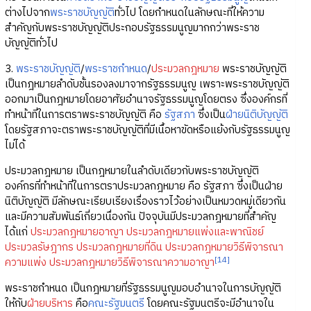
ต่างไปจาก
พระราชบัญญัติ
ทั่วไป โดยกำหนดในลักษณะที่ให้ความ
สำคัญกับพระราชบัญญัติประกอบรัฐธรรมนูญมากกว่าพระราช
บัญญัติทั่วไป
3.
พระราชบัญญัติ
/
พระราชกำหนด
/
ประมวลกฎหมาย
พระราชบัญญัติ
เป็นกฎหมายลำดับชั้นรองลงมาจากรัฐธรรมนูญ เพราะพระราชบัญญัติ
ออกมาเป็นกฎหมายโดยอาศัยอำนาจรัฐธรรมนูญโดยตรง ซึ่งองค์กรที่
ทำหน้าที่ในการตราพระราชบัญญัติ คือ
รัฐสภา
ซึ่งเป็น
ฝ่ายนิติบัญญัติ
โดยรัฐสภาจะตราพระราชบัญญัติที่มีเนื้อหาขัดหรือแย้งกับรัฐธรรมนูญ
ไม่ได้
ประมวลกฎหมาย เป็นกฎหมายในลำดับเดียวกับพระราชบัญญัติ
องค์กรที่ทำหน้าที่ในการตราประมวลกฎหมาย คือ รัฐสภา ซึ่งเป็นฝ่าย
นิติบัญญัติ มีลักษณะเรียบเรียงเรื่องราวไว้อย่างเป็นหมวดหมู่เดียวกัน
และมีความสัมพันธ์เกี่ยวเนื่องกัน ปัจจุบันมีประมวลกฎหมายที่สำคัญ
ได้แก่
ประมวลกฎหมายอาญา
ประมวลกฎหมายแพ่งและพาณิชย์
ประมวลรัษฎากร
ประมวลกฎหมายที่ดิน
ประมวลกฎหมายวิธีพิจารณา
[14]
ความแพ่ง
ประมวลกฎหมายวิธีพิจารณาความอาญา
พระราชกำหนด เป็นกฎหมายที่รัฐธรรมนูญมอบอำนาจในการบัญญัติ
ให้กับ
ฝ่ายบริหาร
คือ
คณะรัฐมนตรี
โดยคณะรัฐมนตรีจะมีอำนาจใน