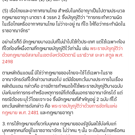
(5) เรือไทยและอากาศยานไทย สำหรับในคดีอาญาเป็นไปตามประมวล
กฎหมายอาญา มาตรา 4 วรรค 2 ซึ่งบัญญัติว่า “การกระทำความผิด
ในเรือไทยหรืออากาศยานไทย ไม่ว่าจะอยู่ ณ ที่ใด ให้ถือว่ากระทำผิดใน
ราชอาณาจักร”
อย่างไรก็ดี มีกฎหมายบางฉบับที่ไม่นำไปใช้ทั่วประเทศ แต่ใช้เฉพาะท้อง
ที่ใดท้องที่หนึ่งตามที่กฎหมายบัญญัติไว้เท่านั้น เช่น
พระราชบัญญัติว่า
ด้วยกฎหมายอิสลามในเขตจังหวัดปัตตานี นราธิวาส ยะลา สตูล พ.ศ.
2498
ตามหลักดินแดนนี้ มิใช่ว่ากฎหมายของไทยจะใช้ได้เฉพาะในราช
อาณาจักรดังที่ได้กล่าวมาเสมอไป แต่มีข้อยกเว้นบางประการในเรื่อง
หลักดินแดน กล่าวคือ อาจมีการกำหนดให้ใช้พระราชบัญญัติบางฉบับ
บังคับแก่การกระทำหรือเหตุการณ์ที่เกิดขึ้นนอกราชอาณาจักรได้ แต่
กรณีต้องระบุไว้โดยเจาะจง ซึ่งมีกฎหมายที่สำคัญอยู่ 2 ฉบับ ที่ได้
ยกเว้นหลักการดังกล่าว คือ
พระราชบัญญัติว่าด้วยการขัดกันแห่ง
กฎหมาย พ.ศ. 2481
และกฎหมายอาญา
3. การใช้กฎหมายเกี่ยวกับบุคคล กฎหมายของรัฐมีผลใช้บังคับแก่
บุคคลทุกคนที่อยู่ในราชอาณาจักร ไม่ว่าคน ๆ นั้น จะเป็นคนไทยหรือคน