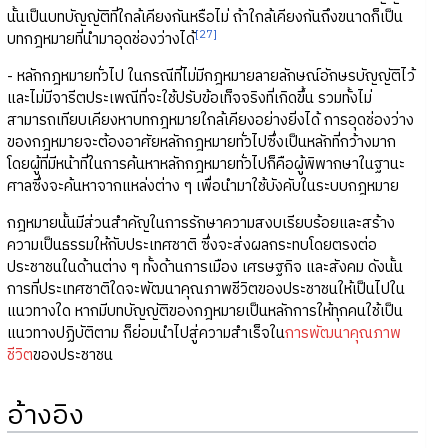
นั้นเป็นบทบัญญัติที่ใกล้เคียงกันหรือไม่ ถ้าใกล้เคียงกันถึงขนาดก็เป็น
[27]
บทกฎหมายที่นำมาอุดช่องว่างได้
- หลักกฎหมายทั่วไป ในกรณีที่ไม่มีกฎหมายลายลักษณ์อักษรบัญญัติไว้
และไม่มีจารีตประเพณีที่จะใช้ปรับข้อเท็จจริงที่เกิดขึ้น รวมทั้งไม่
สามารถเทียบเคียงหาบทกฎหมายใกล้เคียงอย่างยิ่งได้ การอุดช่องว่าง
ของกฎหมายจะต้องอาศัยหลักกฎหมายทั่วไปซึ่งเป็นหลักที่กว้างมาก
โดยผู้ที่มีหน้าที่ในการค้นหาหลักกฎหมายทั่วไปก็คือผู้พิพากษาในฐานะ
ศาลซึ่งจะค้นหาจากแหล่งต่าง ๆ เพื่อนำมาใช้บังคับในระบบกฎหมาย
กฎหมายนั้นมีส่วนสำคัญในการรักษาความสงบเรียบร้อยและสร้าง
ความเป็นธรรมให้กับประเทศชาติ ซึ่งจะส่งผลกระทบโดยตรงต่อ
ประชาชนในด้านต่าง ๆ ทั้งด้านการเมือง เศรษฐกิจ และสังคม ดังนั้น
การที่ประเทศชาติใดจะพัฒนาคุณภาพชีวิตของประชาชนให้เป็นไปใน
แนวทางใด หากมีบทบัญญัติของกฎหมายเป็นหลักการให้ทุกคนใช้เป็น
แนวทางปฏิบัติตาม ก็ย่อมนำไปสู่ความสำเร็จใน
การพัฒนาคุณภาพ
ชีวิต
ของประชาชน
อ้างอิง