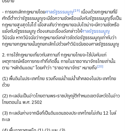
ปริยาย
[19]
- การยกเลิกกฎหมายโดย
ศาลรัฐธรรมนูญ
เนื่องด้วยกฎหมายที่มี
ศักดิ์ต่ำกว่ารัฐธรรมนูญจะมีข้อความขัดหรือแย้งกับรัฐธรรมนูญซึ่งเป็น
กฎหมายสูงสุดไม่ได้ เมื่อสงสัยว่ากฎหมายฉบับใดน่าจะมีความขัดหรือ
แย้งกับรัฐธรรมนูญ ต้องเสนอเรื่องดังกล่าวให้
ศาลรัฐธรรมนูญ
วินิจฉัย หากวินิจฉัยว่ากฎหมายดังกล่าวขัดต่อรัฐธรรมนูญเท่ากับว่า
กฎหมายกฎหมายนั้นถูกยกเลิกไปด้วยคำวินิจฉัยของศาลรัฐธรรมนูญ
2. การใช้กฎหมายเกี่ยวกับสถานที่ กฎหมายไทยจะใช้บังคับแก่
เหตุการณ์หรือการกระทำที่เกิดขึ้น ภายในราชอาณาจักรไทยเท่านั้น
[20]
ตาม “หลักดินแดน” โดยคำว่า “ราชอาณาจักร” หมายถึง
(1) พื้นดินในประเทศไทย รวมถึงแม่น้ำแม่น้ำลำคลองในประเทศไทย
ด้วย
(2) ทะเลอันเป็นอ่าวไทยตามพระราชบัญญัติกำหนดเขตจังหวัดในอ่าว
ไทยตอนใน พ.ศ. 2502
(3) ทะเลอันห่างจากฝั่งที่เป็นดินแดนของประเทศไทยไม่เกิน 12 ไมล์
ทะเล
(4) พื้นอากาศเหนือ (1) (2) และ (3)