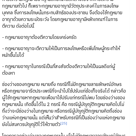
กฎหมายทั่วไป ก็เพราะกฎหมายอาญามีวัตถุประสงค์ในการลงโทษ
บุคคล ซึ่งการลงโทษนั้นกระทบสิทธิของประชาชน จึงต้องใช้กฎหมาย
อาญาด้วยความระมัดระวัง โดยกฎหมายอาญามีหลักเกณฑ์ในการ
ตีความ ดังต่อไปนี้
- กฎหมายอาญาต้องตีความโดยเคร่งครัด
- กฎหมายอาญาจะตีความให้เป็นการลงโทษหรือเพิ่มโทษผู้กระทำให้
หนักขึ้นไม่ได้
- กฎหมายอาญาในกรณีเป็นที่สงสัยต้องตีความให้เป็นผลดีแก่ผู้
ต้องหา
ช่องว่างของกฎหมาย หมายถึง กรณีที่ไม่มีกฎหมายลายลักษณ์อักษร
หรือกฎหมายจารีตประเพณีที่จะนำไปใช้ปรับแก่ข้อเท็จจริงได้ กล่าวคือ
ผู้ใช้กฎหมายหากฎหมายเพื่อมาใช้ปรับแก่กรณีไม่พบ โดยช่องว่างของ
กฎหมายนั้น เกิดขึ้นได้ใน 2 กรณี คือ กรณีผู้บัญญัติกฎหมายคิดไปไม่
ถึงว่าจะมีช่องว่างในกฎหมาย หรือกรณีผู้บัญญัติกฎหมายคิดถึงช่อง
ว่างแห่งกฎหมายนั้น แต่เห็นว่าสำหรับกรณีที่เป็นช่องว่างแห่งกฎหมาย
[25]
ยังไม่สมควรบัญญัติไว้ให้ตายตัว