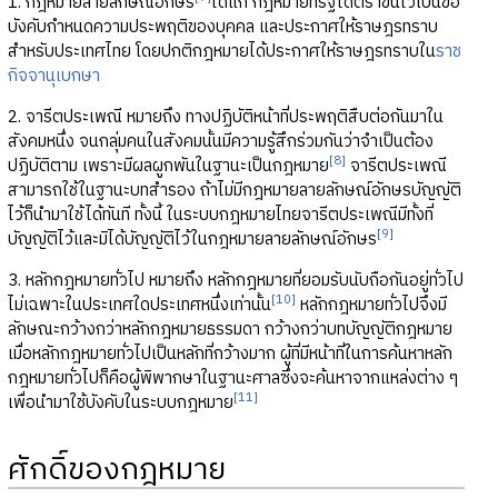
1. กฎหมายลายลักษณ์อักษร
ได้แก่ กฎหมายที่รัฐได้ตราขึ้นไว้เป็นข้อ
บังคับกำหนดความประพฤติของบุคคล และประกาศให้ราษฎรทราบ
สำหรับประเทศไทย โดยปกติกฎหมายได้ประกาศให้ราษฎรทราบใน
ราช
กิจจานุเบกษา
2. จารีตประเพณี หมายถึง ทางปฏิบัติหน้าที่ประพฤติสืบต่อกันมาใน
สังคมหนึ่ง จนกลุ่มคนในสังคมนั้นมีความรู้สึกร่วมกันว่าจำเป็นต้อง
[8]
ปฏิบัติตาม เพราะมีผลผูกพันในฐานะเป็นกฎหมาย
จารีตประเพณี
สามารถใช้ในฐานะบทสำรอง ถ้าไม่มีกฎหมายลายลักษณ์อักษรบัญญัติ
ไว้ก็นำมาใช้ได้ทันที ทั้งนี้ ในระบบกฎหมายไทยจารีตประเพณีมีทั้งที่
[9]
บัญญัติไว้และมิได้บัญญัติไว้ในกฎหมายลายลักษณ์อักษร
3. หลักกฎหมายทั่วไป หมายถึง หลักกฎหมายที่ยอมรับนับถือกันอยู่ทั่วไป
[10]
ไม่เฉพาะในประเทศใดประเทศหนึ่งเท่านั้น
หลักกฎหมายทั่วไปจึงมี
ลักษณะกว้างกว่าหลักกฎหมายธรรมดา กว้างกว่าบทบัญญัติกฎหมาย
เมื่อหลักกฎหมายทั่วไปเป็นหลักที่กว้างมาก ผู้ที่มีหน้าที่ในการค้นหาหลัก
กฎหมายทั่วไปก็คือผู้พิพากษาในฐานะศาลซึ่งจะค้นหาจากแหล่งต่าง ๆ
[11]
เพื่อนำมาใช้บังคับในระบบกฎหมาย
ศักดิ์ของกฎหมาย