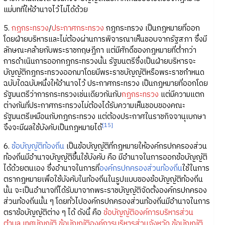
แม่บทที่ให้อำนาจไว้ไม่ได้ด้วย
5.
กฎกระทรวง
/
ประกาศกระทรวง
กฎกระทรวง เป็นกฎหมายที่ออก
โดยฝ่ายบริหารและไม่ต้องผ่านการพิจารณาเห็นชอบจากรัฐสภา ซึ่งมี
ลักษณะคล้ายกับพระราชกฤษฎีกา แต่มีศักดิ์ของกฎหมายที่ต่ำกว่า
การดำเนินการออกกฎกระทรวงนั้น รัฐมนตรีซึ่งเป็นฝ่ายบริหารจะ
บัญญัติกฎกระทรวงออกมาโดยมีพระราชบัญญัติหรือพระราชกำหนด
ฉบับใดฉบับหนึ่งให้อำนาจไว้ ประกาศกระทรวง เป็นกฎหมายที่ออกโดย
รัฐมนตรีว่าการกระทรวงเช่นเดียวกันกับ
กฎกระทรวง
แต่มีความแตก
ต่างกันที่ประกาศกระทรวงไม่ต้องได้รับความเห็นชอบของคณะ
รัฐมนตรีเหมือนกับกฎกระทรวง แต่ต้องประกาศในราชกิจจานุเบกษา
[15]
จึงจะมีผลใช้บังคับเป็นกฎหมายได้
6.
ข้อบัญญัติท้องถิ่น
เป็นข้อบัญญัติที่กฎหมายให้องค์กรปกครองส่วน
ท้องถิ่นมีอำนาจบัญญัติขึ้นใช้บังคับ คือ มีอำนาจในการออกข้อบัญญัติ
ได้ด้วยตนเอง ซึ่งอำนาจในการที่
องค์กรปกครองส่วนท้องถิ่น
ใช้ในการ
ตรากฎหมายเพื่อใช้บังคับในท้องถิ่นในรูปแบบของข้อบัญญัติท้องถิ่น
นั้น จะเป็นอำนาจที่ได้รับมาจากพระราชบัญญัติจัดตั้งองค์กรปกครอง
ส่วนท้องถิ่นนั้น ๆ โดยทั่วไปองค์กรปกครองส่วนท้องถิ่นมีอำนาจในการ
ตราข้อบัญญัติต่าง ๆ ได้ ดังนี้ คือ
ข้อบัญญัติองค์การบริหารส่วน
ตำบล
เทศบัญญัติ
ข้อบัญญัติองค์การบริหารส่วนจังหวัด
ข้อบัญญัติ