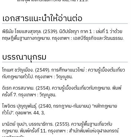
เอกสารแนะนำให้อ่านต่อ
พิธินัย ไชยแสงสุขกุล. (2539). นิติปรัชญา ภาค 1 : เล่มที่ 1 ว่าด้วย
ทฤษฎีพื้นฐานทางกฎหมาย. กรุงเทพฯ : เอสบีซีธุรกิจและวัฒนธรรม.
บรรณานุกรม
โกเมศ ขวัญเมือง. (2549). การศึกษาแนวใหม่ : ความรู้เบื้องต้นเกี่ยว
กับกฎหมายทั่วไป. กรุงเทพฯ : วิญญูชน.
ดิเรก ควรสมาคม. (2554). ความรู้เบื้องต้นเกี่ยวกับกฎหมาย. พิมพ์
ครั้งที่ 7. กรุงเทพฯ : วิญญูชน.
ไพจิตร ปุญญพันธุ์. (2540, กรกฎาคม-กันยายน) “หลักกฎหมาย
ทั่วไป”. ดุลยพาห. 44, 3,
มานิตย์ จุมปา, บรรณาธิการ. (2555). ความรู้พื้นฐานเกี่ยวกับ
กฎหมาย. พิมพ์ครั้งที่ 11. กรุงเทพฯ : สำนักพิมพ์แห่งจุฬาลงกรณ์