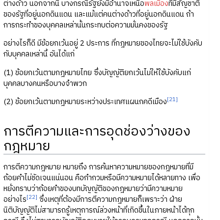
ต่างด้าว นอกจากนี้ บางกรณีรัฐยังมีอำนาจเหนือ
พลเมือง
ที่มีสัญชาติ
ของรัฐที่อยู่นอกดินแดน และแม้แต่คนต่างด้าวที่อยู่นอกดินแดน ถ้า
การกระทำของบุคคลเหล่านั้นกระทบต่อความมั่นคงของรัฐ
อย่างไรก็ดี มีข้อยกเว้นอยู่ 2 ประการ ที่กฎหมายของไทยจะไม่ใช้บังคับ
กับบุคคลเหล่านี้ อันได้แก่
(1) ข้อยกเว้นตามกฎหมายไทย ซึ่งบัญญัติยกเว้นไม่ให้ใช้บังคับแก่
บุคคลบางคนหรือบางจำพวก
[21]
(2) ข้อยกเว้นตามกฎหมายระหว่างประเทศแผนกคดีเมือง
การตีความและการอุดช่องว่างของ
กฎหมาย
การตีความกฎหมาย หมายถึง การค้นหาความหมายของกฎหมายที่มี
ถ้อยคำไม่ชัดเจนแน่นอน คือกำกวมหรือมีความหมายได้หลายทาง เพื่อ
หยั่งทราบว่าถ้อยคำของบทบัญญัติของกฎหมายว่ามีความหมาย
[22]
อย่างไร
ซึ่งเหตุที่ต้องมีการตีความกฎหมายก็เพราะว่า ฝ่าย
นิติบัญญัติไม่สามารถรู้เหตุการณ์ล่วงหน้าที่เกิดขึ้นในภายหน้าได้ทุก