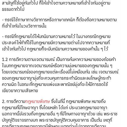
สามัญที่ใช้อยู่กันทั่วไป ก็ให้เข้าใจตามความหมายที่เข้าใจกันอยู่ตาม
ธรรมดาทั่วไป
- กรณีใช้ภาษาทางวิชาการหรือภาษาเทคนิค ก็ต้องถือความหมายตาม
ที่เข้าใจกันในวงวิชาการนั้น
- กรณีที่กฎหมายได้ให้บทนิยามความหมายไว้ ในบางกรณีกฎหมาย
ประสงค์ให้คำที่ใช้ในกฎหมายมีความหมายต่างไปจากความหมายที่
เข้าใจกันทั่วไป กฎหมายก็จะมีบทนิยามความหมายของคำนั้น ๆ ไว้
1.2 การตีความตามเจตนารมณ์ เป็นการค้นหาความหมายของถ้อยคำ
ในบทกฎหมายจากเจตนารมณ์หรือความมุ่งหมายของกฎหมายนั้น ๆ
โดยเจตนารมณ์ของกฎหมายแต่ละเรื่องมีไม่เหมือนกัน เช่น เจตนารมณ์
ของกฎหมายอาญามุ่งที่จะควบคุมการกระทำผิดและลงโทษผู้กระทำ
ความผิด ในขณะที่กฎหมายแพ่งและพาณิชย์มุ่งที่จะให้มีการชดใช้
เยียวยาความเสียหาย
2. การตีความ
กฎหมายพิเศษ
ซึ่งในที่นี้ กฎหมายพิเศษ หมายถึง
กฎหมายที่มีโทษอาญา ซึ่งโดยหลัก ได้แก่ ประมวลกฎหมายอาญา
นอกจากนี้ยังรวมถึงกฎหมายอื่น ๆ ที่มีโทษทางอาญาด้วย เช่น พระราช
บัญญัติจราจรทางบก พระราชบัญญัติควบคุมอาคาร เป็นต้น เหตุที่
การตีความกฎหมายอาญามีลักษณะแตกต่างไปจากการตีความ