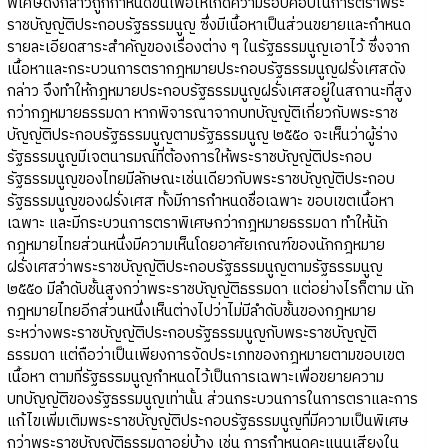
พิเศษดังกล่าวถูกกำหนดขึ้นเพื่อให้เกิดความรอบคอบในการตราพระ
ราชบัญญัติประกอบรัฐธรรมนูญ ซึ่งมีเนื้อหาเป็นส่วนขยายและกำหนด
รายละเอียดสาระสำคัญของเรื่องต่าง ๆ ในรัฐธรรมนูญเอาไว้ ซึ่งจาก
เนื้อหาและกระบวนการตรากฎหมายประกอบรัฐธรรมนูญฝรั่งเศสดัง
กล่าว จึงทำให้กฎหมายประกอบรัฐธรรมนูญฝรั่งเศสอยู่ในสถานะที่สูง
กว่ากฎหมายธรรมดา หากพิจารณาจากบทบัญญัติเกี่ยวกับพระราช
บัญญัติประกอบรัฐธรรมนูญตามรัฐธรรมนูญ ๒๕๕๐ จะเห็นว่าผู้ร่าง
รัฐธรรมนูญมีเจตนารมณ์ที่ต้องการให้พระราชบัญญัติประกอบ
รัฐธรรมนูญของไทยมีลักษณะเช่นเดียวกับพระราชบัญญัติประกอบ
รัฐธรรมนูญของฝรั่งเศส ทั้งมีการกำหนดชื่อเฉพาะ ขอบเขตเนื้อหา
เฉพาะ และมีกระบวนการตราพิเศษกว่ากฎหมายธรรมดา ทำให้นัก
กฎหมายไทยส่วนหนึ่งมีความเห็นโดยอาศัยเกณฑ์ของนักกฎหมาย
ฝรั่งเศสว่าพระราชบัญญัติประกอบรัฐธรรมนูญตามรัฐธรรมนูญ
๒๕๕๐ มีลำดับชั้นสูงกว่าพระราชบัญญัติธรรมดา แต่อย่างไรก็ตาม นัก
กฎหมายไทยอีกส่วนหนึ่งเห็นต่างไปว่าไม่มีลำดับชั้นของกฎหมาย
ระหว่างพระราชบัญญัติประกอบรัฐธรรมนูญกับพระราชบัญญัติ
ธรรมดา แต่ถือว่าเป็นเพียงการจัดประเภทของกฎหมายตามขอบเขต
เนื้อหา ตามที่รัฐธรรมนูญกำหนดไว้เป็นการเฉพาะเพื่อขยายความ
บทบัญญัติของรัฐธรรมนูญเท่านั้น ส่วนกระบวนการในการตราและการ
แก้ไขเพิ่มเติมพระราชบัญญัติประกอบรัฐธรรมนูญที่มีความเป็นพิเศษ
กว่าพระราชบัญญัติธรรมดาอยู่บ้าง เช่น การกำหนดคะแนนเสียงใน