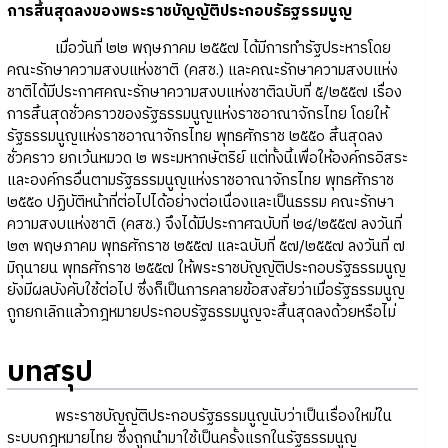
การสิ้นสุดลงของพระราชบัญญัติประกอบรัธฐรรมนูญ
เมื่อวันที่ ๒๒ พฤษภาคม ๒๕๕๗ ได้มีการทำรัฐประหารโดย
คณะรักษาความสงบแห่งชาติ (คสช.) และคณะรักษาความสงบแห่ง
ชาติได้มีประกาศคณะรักษาความสงบแห่งชาติฉบับที่ ๕/๒๕๕๗ เรื่อง
การสิ้นสุดชั่วคราวของรัฐธรรมนูญแห่งราชอาณาจักรไทย โดยให้
รัฐธรรมนูญแห่งราชอาณาจักรไทย พุทธศักราช ๒๕๕๐ สิ้นสุดลง
ชั่วคราว ยกเว้นหมวด ๒ พระมหากษัตริย์ แต่ทั้งนี้เพื่อให้องค์กรอิสระ
และองค์กรอื่นตามรัฐธรรมนูญแห่งราชอาณาจักรไทย พุทธศักราช
๒๕๕๐ ปฏิบัติหน้าที่ต่อไปได้อย่างต่อเนื่องและเป็นธรรม คณะรักษา
ความสงบแห่งชาติ (คสช.) จึงได้มีประกาศฉบับที่ ๒๔/๒๕๕๗ ลงวันที่
๒๓ พฤษภาคม พุทธศักราช ๒๕๕๗ และฉบับที่ ๕๗/๒๕๕๗ ลงวันที่ ๗
มิถุนายน พุทธศักราช ๒๕๕๗ ให้พระราชบัญญัติประกอบรัฐธรรมนูญ
ยังมีผลบังคับใช้ต่อไป ซึ่งก็เป็นการคลายข้อสงสัยว่าเมื่อรัฐธรรมนูญ
ถูกยกเลิกแล้วกฎหมายประกอบรัฐธรรมนูญจะสิ้นสุดลงด้วยหรือไม่
บทสรุป
พระราชบัญญัติประกอบรัฐธรรมนูญนับว่าเป็นเรื่องใหม่ใน
ระบบกฎหมายไทย ซึ่งถูกนำมาใช้เป็นครั้งแรกในรัฐธรรมนูญ