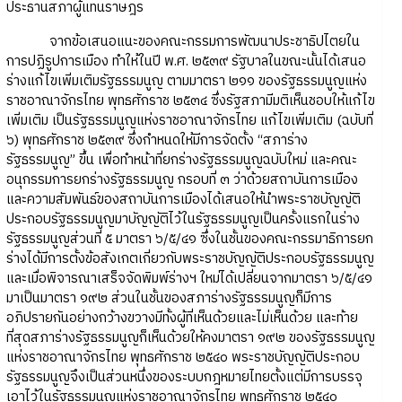
ประธานสภาผู้แทนราษฎร
จากข้อเสนอแนะของคณะกรรมการพัฒนาประชาธิปไตยใน
การปฏิรูปการเมือง ทำให้ในปี พ.ศ. ๒๕๓๙ รัฐบาลในขณะนั้นได้เสนอ
ร่างแก้ไขเพิ่มเติมรัฐธรรมนูญ ตามมาตรา ๒๑๑ ของรัฐธรรมนูญแห่ง
ราชอาณาจักรไทย พุทธศักราช ๒๕๓๔ ซึ่งรัฐสภามีมติเห็นชอบให้แก้ไข
เพิ่มเติม เป็นรัฐธรรมนูญแห่งราชอาณาจักรไทย แก้ไขเพิ่มเติม (ฉบับที่
๖) พุทธศักราช ๒๕๓๙ ซึ่งกำหนดให้มีการจัดตั้ง “สภาร่าง
รัฐธรรมนูญ” ขึ้น เพื่อทำหน้าที่ยกร่างรัฐธรรมนูญฉบับใหม่ และคณะ
อนุกรรมการยกร่างรัฐธรรมนูญ กรอบที่ ๓ ว่าด้วยสถาบันการเมือง
และความสัมพันธ์ของสถาบันการเมืองได้เสนอให้นำพระราชบัญญัติ
ประกอบรัฐธรรมนูญมาบัญญัติไว้ในรัฐธรรมนูญเป็นครั้งแรกในร่าง
รัฐธรรมนูญส่วนที่ ๕ มาตรา ๖/๕/๔๑ ซึ่งในชั้นของคณะกรรมาธิการยก
ร่างได้มีการตั้งข้อสังเกตเกี่ยวกับพระราชบัญญัติประกอบรัฐธรรมนูญ
และเมื่อพิจารณาเสร็จจัดพิมพ์ร่างฯ ใหม่ได้เปลี่ยนจากมาตรา ๖/๕/๔๑
มาเป็นมาตรา ๑๙๒ ส่วนในชั้นของสภาร่างรัฐธรรมนูญก็มีการ
อภิปรายกันอย่างกว้างขวางมีทั้งผู้ที่เห็นด้วยและไม่เห็นด้วย และท้าย
ที่สุดสภาร่างรัฐธรรมนูญก็เห็นด้วยให้คงมาตรา ๑๙๒ ของรัฐธรรมนูญ
แห่งราชอาณาจักรไทย พุทธศักราช ๒๕๔๐ พระราชบัญญัติประกอบ
รัฐธรรมนูญจึงเป็นส่วนหนึ่งของระบบกฎหมายไทยตั้งแต่มีการบรรจุ
เอาไว้ในรัฐธรรมนูญแห่งราชอาณาจักรไทย พุทธศักราช ๒๕๔๐