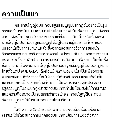
ความเป็นมา
พระราชบัญญัติประกอบรัฐธรรมนูญมีปรากฏขึ้นอย่างเป็นรูป
ธรรมครั้งแรกในระบบกฎหมายไทยโดยบรรจุไว้ในรัฐธรรมนูญแห่งราช
อาณาจักรไทย พุทธศักราช ๒๕๔๐ แต่ข้อความคิดเกี่ยวกับเรื่องพระ
ราชบัญญัติประกอบรัฐธรรมนูญได้อยู่ในความรู้และการศึกษาของ
บรรดานักวิชาการมานานแล้ว ซึ่งจากผลงานทางวิชาการของนัก
วิชาการหลายท่านอาทิ ศาสตราจารย์ ไพโรจน์ ชัยนาม ศาสตราจารย์
ดร.สมภพ โหตระกิตย์ ศาสตราจารย์ ดร.วิษณุ เครืองาม เป็นต้น ซึ่ง
ข้อความคิดเรื่องพระราชบัญญัติประกอบรัฐธรรมนูญในระบบกฎหมาย
ไทยตั้งแต่ปี พ.ศ. ๒๔๙๓ ถึงก่อนปี พ.ศ. ๒๕๓๔ นั้น เป็นเพียงความ
พยายามของนักวิชาการที่จะให้ความรู้เกี่ยวกับความหมาย ลำดับชั้น
และขอบเขตเนื้อหาของเรื่องที่จะตราเป็นพระราชบัญญัติประกอบ
รัฐธรรมนูญในระบบกฎหมายต่างประเทศเท่านั้น โดยยังไม่มีการเสนอ
แนวความคิดอย่างเป็นรูปธรรมว่าควรนำพระราชบัญญัติประกอบ
รัฐธรรมนูญมาใช้ในระบบกฎหมายไทยหรือไม่
ในปี พ.ศ. ๒๕๓๔ คณะรักษาความสงบเรียบร้อยแห่งชาติ
(รสช.) ได้ยึดอำนาจการปกครองประเทศ เมื่อมีการแต่งตั้งสภา