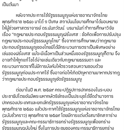
เป็นต้นมา
หลังจากประการใช้รัฐธรรมนูญแห่งราชอาณาจักรไทย
พุทธศักราช ๒๕๔๐ มาได้ ๑ ปีเศษ สถาบันนโยบายศึกษาได้มอบหมาย
ให้ผู้ช่วยศาสตราจารย์ ดร.นันทวัฒน์ บรมานันท์ ทำการศึกษาวิจัย
เรื่อง “กฎหมายประกอบรัฐธรรมนูญฝรั่งเศส : ข้อคิดเพื่อการปรับปรุง
กฎหมายประกอบรัฐธรรมนูญไทย” ซึ่งจากการศึกษาพบว่ากฎหมาย
ประกอบรัฐธรรมนูญของไทยมิได้มีกระบวนการตราเป็นพิเศษอย่าง
เช่นของฝรั่งเศส แม้จะมีเนื้อหาเป็นส่วนหนึ่งของรัฐธรรมนูญก็ตาม จึง
อาจทำให้ถูกแก้ไขได้ง่ายเช่นเดียวกับกฎหมายธรรมดา และ
กระบวนการตราที่ไม่มีการบังคับให้ตรวจสอบความชอบด้วย
รัฐธรรมนูญก่อนประกาศใช้ ซึ่งอาจก่อให้เกิดปัญหาตามมาหากปรากฏ
ว่ากฎหมายประกอบรัฐธรรมนูญขัดรัฐธรรมนูญ
ต่อมาในปี พ.ศ. ๒๕๔๙ คณะปฏิรูปการปกครองในระบอบ
ประชาธิปไตยอันมีพระมหากษัตริย์ทรงเป็นประมุขได้ยึดอำนาจการ
ปกครองประเทศและยกเลิกรัฐธรรมนูญแห่งราชอาณาจักรไทย
พุทธศักราช ๒๕๔๐ แล้วประกาศใช้รัฐธรรมนูญแห่งราชอาณาจักรไทย
(ฉบับชั่วคราว) พุทธศักราช ๒๕๔๙ โดยมีการแต่งตั้งสมาชิกสภาร่าง
รัฐธรรมนูญและคณะกรรมาธิการยกร่างรัฐธรรมนูญเพื่อยกร่าง
รัฐธรรมนูญฉบับใหม่ ซึ่งในการประชุมของคณะกรรมาธิการยกร่าง