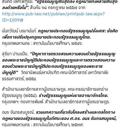
สมคิด เลิศไพฑูรย์.
“รัฐธรรมนูญสิ้นสุดลง กฎหมายทั้งหลายสิ้นสุด
ลงด้วยหรือไม่”
, สืบค้น ๑๘ กรกฎาคม ๒๕๕๗ จาก
http://www.pub-law.net/publaw/printpub-law.aspx?
ID=1009
นันทวัฒน์ บรมานันท์.
กฎหมายประกอบรัฐธรรมนูญฝรั่งเศส
: ข้อคิด
เพื่อการปรับปรุงกฎหมายประกอบรัฐธรรมนูญไทย.
กรุงเทพมหานคร : สถาบันนโยบายศึกษา, ๒๕๔๑.
สุริยา ปานแป้น.
“ปัญหาการตรวจสอบความชอบด้วยรัฐธรรมนูญ
ของพระราชบัญญัติประกอบรัฐธรรมนูญ
และการตรวจสอบความ
ชอบด้วยพระราชบัญญัติประกอบรัฐธรรมนูญของพระราช
บัญญัติ”
วิทยานิพนธ์มหาบัณฑิต คณะนิติศาสตร์ มหาวิทยาลัย
ธรรมศาสตร์, ๒๕๕๔.
สำนักงานเลขาธิการสภาผู้แทนราษฎร. คณะกรรมาธิการยกร่าง
รัฐธรรมนูญ (๒๕๕๘).
ร่างรัฐธรรมนูญแห่งราชอาณาจักรไทย.
กรุงเทพฯ: กองการพิมพ์. สำนักงานเลขาธิการสภาผู้แทนราษฎร.
อมร จันทรสมบูรณ์.
รวมบทความเกี่ยวกับโครงสร้างและกลไกทาง
กฎหมายของรัฐธรรมนูญในทัศนะของ
ศ.ดร. อมร จันทรสมบูรณ์,
กรุงเทพมหานคร : สถาบันนโยบายศึกษา, ๒๕๓๙.