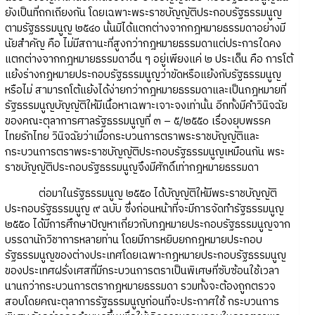
ยังเป็นที่ถกเถียงกัน โดยเฉพาะพระราชบัญญัติประกอบรัฐธรรมนูญ
ตามรัฐธรรมนูญ ๒๕๔๐ นั้นมิได้แตกต่างจากกฎหมายธรรมดาอย่างมี
นัยสำคัญ คือ ไม่มีสถานะที่สูงกว่ากฎหมายธรรมดาแต่ประการใดคง
แตกต่างจากกฎหมายธรรมดาอื่น ๆ อยู่เพียงแค่ ๒ ประเด็น คือ การโต้
แย้งร่างกฎหมายประกอบรัฐธรรมนูญว่าขัดหรือแย้งกับรัฐธรรมนูญ
หรือไม่ สามารถโต้แย้งได้ง่ายกว่ากฎหมายธรรมดาและเป็นกฎหมายที่
รัฐธรรมนูญบัญญัติให้มีเนื้อหาเฉพาะเจาะจงเท่านั้น อีกทั้งมีคำวินิจฉัย
ของคณะตุลาการศาลรัฐธรรมนูญที่ ๓ – ๕/๒๕๕๐ เรื่องยุบพรรค
ไทยรักไทย วินิจฉัยว่าเมื่อกระบวนการตราพระราชบัญญัติและ
กระบวนการตราพระราชบัญญัติประกอบรัฐธรรมนูญเหมือนกัน พระ
ราชบัญญัติประกอบรัฐธรรมนูญจึงมีศักดิ์เท่ากฎหมายธรรมดา
ต่อมาในรัฐธรรมนูญ ๒๕๕๐ ได้บัญญัติให้มีพระราชบัญญัติ
ประกอบรัฐธรรมนูญ ๙ ฉบับ ซึ่งก่อนหน้าที่จะมีการจัดทำรัฐธรรมนูญ
๒๕๕๐ ได้มีการศึกษาปัญหาเกี่ยวกับกฎหมายประกอบรัฐธรรมนูญจาก
บรรดานักวิชาการหลายท่าน โดยมีการหยิบยกกฎหมายประกอบ
รัฐธรรมนูญของต่างประเทศโดยเฉพาะกฎหมายประกอบรัฐธรรมนูญ
ของประเทศฝรั่งเศสที่มีกระบวนการตราเป็นพิเศษที่ซับซ้อนใช้เวลา
นานกว่ากระบวนการตรากฎหมายธรรมดา รวมทั้งจะต้องถูกตรวจ
สอบโดยคณะตุลาการรัฐธรรมนูญก่อนที่จะประกาศใช้ กระบวนการ