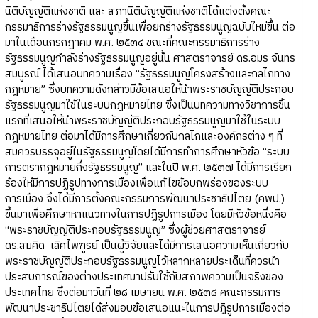
นิติบัญญัติแห่งชาติ และ สภานิติบัญญัติแห่งชาติได้แต่งตั้งคณะ
กรรมาธิการร่างรัฐธรรมนูญขึ้นเพื่อยกร่างรัฐธรรมนูญฉบับใหม่ขึ้น ต่อ
มาในเดือนกรกฎาคม พ.ศ. ๒๕๓๔ ขณะที่คณะกรรมาธิการร่าง
รัฐธรรมนูญกำลังร่างรัฐธรรมนูญอยู่นั้น ศาสตราจารย์ ดร.อมร จันทร
สมบูรณ์ ได้เสนอบทความเรื่อง “รัฐธรรมนูญโครงสร้างและกลไกทาง
กฎหมาย” ซึ่งบทความดังกล่าวมีข้อเสนอให้นำพระราชบัญญัติประกอบ
รัฐธรรมนูญมาใช้ในระบบกฎหมายไทย ซึ่งเป็นบทความทางวิชาการชิ้น
แรกที่เสนอให้นำพระราชบัญญัติประกอบรัฐธรรมนูญมาใช้ในระบบ
กฎหมายไทย ต่อมาได้มีการศึกษาเกี่ยวกับกลไกและองค์กรต่าง ๆ ที่
สมควรบรรจุอยู่ในรัฐธรรมนูญโดยได้มีการทำการศึกษาหัวข้อ “ระบบ
การตรากฎหมายกึ่งรัฐธรรมนูญ” และในปี พ.ศ. ๒๕๓๗ ได้มีการเรียก
ร้องให้มีการปฏิรูปทางการเมืองเพื่อแก้ไขข้อบกพร่องของระบบ
การเมือง จึงได้มีการตั้งคณะกรรมการพัฒนาประชาธิปไตย (คพป.)
ขึ้นมาเพื่อศึกษาหาแนวทางในการปฏิรูปการเมือง โดยมีหัวข้อหนึ่งคือ
“พระราชบัญญัติประกอบรัฐธรรมนูญ” ซึ่งผู้ช่วยศาสตราจารย์
ดร.สมคิด เลิศไพฑูรย์ เป็นผู้วิจัยและได้มีการเสนอความเห็นเกี่ยวกับ
พระราชบัญญัติประกอบรัฐธรรมนูญไว้หลากหลายประเด็นที่ควรนำ
ประสบการณ์ของต่างประเทศมาปรับใช้กับสภาพความเป็นจริงของ
ประเทศไทย ซึ่งต่อมาวันที่ ๒๘ เมษายน พ.ศ. ๒๕๓๘ คณะกรรมการ
พัฒนาประชาธิปไตยได้ส่งมอบข้อเสนอแนะในการปฏิรูปการเมืองต่อ