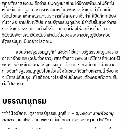
พุทธศักราช ๒๕๔๐ ถือว่าระบบกฎหมายไทยได้มีการพัฒนาไปอีกขั้น
หนึ่ง ถึงแม้ว่ารูปแบบการตราจะเหมือนพระราชบัญญัติทั่วไป แต่มี
เงื่อนไขและหลักเกณฑ์บางประการที่พิเศษกว่าจึงทำให้เป็นที่ถกเถียง
กันว่าพระราชบัญญัติประกอบรัฐธรรมนูญน่าจะมีลำดับชั้นสูงกว่าพระ
ราชบัญญัติธรรมดา อย่างไรก็ตามคงจะต้องให้องค์กรที่มีอำนาจ
วินิจฉัยพิจารณาวินิจฉัยว่าลำดับชั้นของพระราชบัญญัติประกอบ
รัฐธรรมนูญเป็นอย่างไรต่อไป
ส่วนร่างรัฐธรรมนูญที่กำลังจัดทำขึ้นตามรัฐธรรมนูญแห่งราช
อาณาจักรไทย (ฉบับชั่วคราว) พุทธศักราช ๒๕๒๗ ได้มีการกำหนดให้มี
พระราชบัญญัติประกอบรัฐธรรมนูญ จำนวน ๑๒ ฉบับ แต่เนื่องจาก
การจัดทำรัฐธรรมนูญยังไม่แล้วเสร็จในขณะที่จัดทำบทความนี้ ซึ่งอาจ
จะมีการปรับปรุงแก้ไขอีกอย่างไรหรือไม่นั้นคงจะต้องคอยติดตามกัน
ต่อไปเช่นกัน
บรรณานุกรม
“คำวินิจฉัยคณะตุลาการรัฐธรรมนูญที่ ๓ – ๕/๒๕๕๐”
ราชกิจจานุ
เบกษา
เล่ม ๑๒๔ ตอน ๓๓ ก เล่มที่ ๐๐๒. (๑๓ กรกฎาคม ๒๕๕๐)