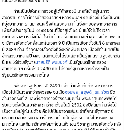
เป็นปลัดกระทรวงมหาดไทย
ท่านเป็นปลัดกระทรวงอยู่ได้สักสองปี ไทยก็เข้าอยู่ในภาวะ
สงคราม ภายใต้การนำของนายกฯ หลวงพิบูลฯ งานช่วงนั้นจึงเป็นงาน
ที่ยุ่งยากมาก ผ่านมาจนเสร็จสิ้นสงคราม ท่านจึงลาออกจากราชการ
เพื่อรับบำนาญในปี 2488 ขณะที่มีอายุได้ 54 ปี แม้ยังไม่ถึงเวลา
เกษียณราชการ ทั้งนี้เข้าใจว่าท่านเตรียมเดินทางเข้าสู่การเมือง เพราะ
จะมีการเลือกตั้งครั้งแรกในเวลา 9 ปี เป็นการเลือกตั้งวันที่ 6 มกราคม
ปี 2489 ท่านเจ้าคุณลงเลือกตั้งที่จังหวัดพิษณุโลก เมืองที่ท่านเคยเป็น
ข้าหลวงมาหลายปี ผลงานดีท่านจึงได้รับเลือกเป็นผู้แทนราษฎรจังหวัด
นี้ และได้ร่วมรัฐบาล
นายปรีดี พนมยงค์
เป็นรัฐมนตรีกระทรวง
สาธารณสุข ครั้นถึงปี 2490 ท่านได้ร่วมรัฐบาลหลวงธำรงฯเป็น
รัฐมนตรีกระทรวงมหาดไทย
หลังการรัฐประหารปี 2490 แล้ว ท่านจึงเว้นว่างจากวงการ
เมืองไปเป็นเวลากว่าทศวรรษ จนเมื่อ
จอมพล_สฤษดิ์_ธนะรัชต์
ยึด
อำนาจครั้งที่ 2 และตั้งสภาร่างรัฐธรรมนูญขึ้น พระยาสุนทรพิพิธได้
รับแต่งตั้งเป็นสมาชิกสภาร่างฯด้วยในปี 2502 อีกปีถัดมาท่านจึงได้
เริ่มงานใหม่คู่กันไปด้วย คือไปเป็นอาจารย์ประจำที่คณะรัฐศาสตร์
มหาวิทยาลัยธรรมศาสตร์ เพราะท่านเป็นผู้บรรยายทั้งในกระทรวง
มหาดไทย และที่มหาวิทยาลัยมาก่อนแล้ว เช่น วิชากฎหมายเลือกตั้ง หลัง