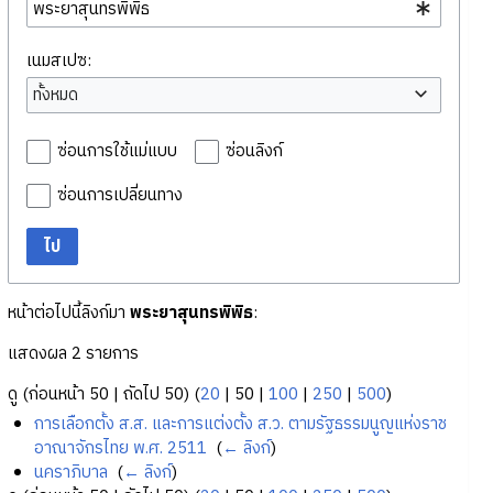
เนมสเปซ:
ทั้งหมด
ซ่อนการใช้แม่แบบ
ซ่อนลิงก์
ซ่อนการเปลี่ยนทาง
ไป
หน้าต่อไปนี้ลิงก์มา
พระยาสุนทรพิพิธ
:
แสดงผล 2 รายการ
ดู (
ก่อนหน้า 50
|
ถัดไป 50
) (
20
|
50
|
100
|
250
|
500
)
การเลือกตั้ง ส.ส. และการแต่งตั้ง ส.ว. ตามรัฐธรรมนูญแห่งราช
อาณาจักรไทย พ.ศ. 2511
‎
(
← ลิงก์
)
นคราภิบาล
‎
(
← ลิงก์
)