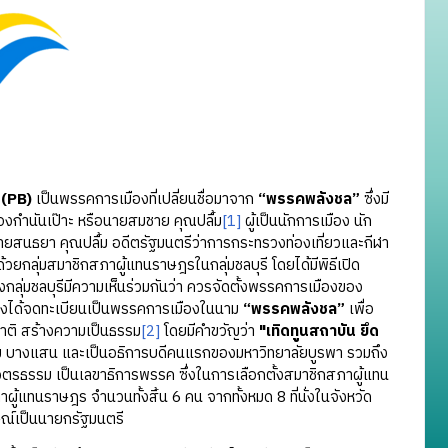
(PB)
เป็นพรรคการเมืองที่เปลี่ยนชื่อมาจาก
“พรรคพลังชล”
ซึ่งมี
องกำนันเป๊าะ หรือนายสมชาย คุณปลื้ม
[1]
ผู้เป็นนักการเมือง นัก
นายสนธยา คุณปลื้ม อดีตรัฐมนตรีว่าการกระทรวงท่องเที่ยวและกีฬา
กลุ่มสมาชิกสภาผู้แทนราษฎรในกลุ่มชลบุรี โดยได้มีพิธีเปิด
กลุ่มชลบุรีมีความเห็นร่วมกันว่า ควรจัดตั้งพรรคการเมืองของ
 จึงได้จดทะเบียนเป็นพรรคการเมืองในนาม
“พรรคพลังชล”
เพื่อ
าติ สร้างความเป็นธรรม
[2]
โดยมีคำขวัญว่า
"เทิดทูนสถาบัน ยึด
รฒ บางแสน และเป็นอธิการบดีคนแรกของมหาวิทยาลัยบูรพา รวมถึง
ิตรธรรม เป็นเลขาธิการพรรค ซึ่งในการเลือกตั้งสมาชิกสภาผู้แทน
ทนราษฎร จำนวนทั้งสิ้น 6 คน จากทั้งหมด 8 ที่นั่งในจังหวัด
ษณ์เป็นนายกรัฐมนตรี