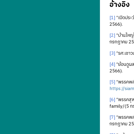
อ้างอิง
[1]
“เปิดประว
2566).
[2]
“บ้านใหญ่เ
กรกฎาคม 25
[3]
“รศ.เชาวน
[4]
“ย้อนดูผล
2566).
[5]
“พรรคพลัง
https://sia
[6]
“พรรคสุพ
family/(5 ก
[7]
“พรรคพลังช
กรกฎาคม 25