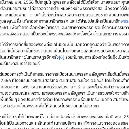
ม พ.ศ. 2556 ที่ประชุมใหญ่พรรคพลังชลได้มีมติเลือก นายสนธยา คุณปลื้ม 
่อมานายสนธยาได้ลาออกจากตำแหน่งหัวหน้าพรรคพลังชล เนื่องจากได้รับการ
ป็นนายกเมืองพัทยา ตามคำสั่งหัวหน้าคณะรักษาความสงบแห่งชาติ ส่วนนายพั
กุมล คุณปลื้ม ได้ลาออกจากสมาชิกพรรค และได้ย้ายไปสมัครเป็นสมาชิก
พรร
2561 เพื่อทำการเลือกหัวหน้าพรรคและเลขาธิการพรรค รวมถึงคณะกรรมการบริ
รรคพลังชล กลับมาเป็นหัวหน้าพรรคพลังชลอีกครั้งหนึ่ง ส่วนเลขาธิการพรรค
ด้ว่าการเกิดขึ้นของพรรพลังชลในขณะนั้น นอกจากถูกมองว่าเป็นพรรคการเม
นิยมที่เน้นรักษาพื้นที่ของตนเอง เน้นนโยบายที่จะผลักดันการแปรงบประมาณ
ป็นสมาชิกสภาผู้แทนราษฎรอีกครั้ง
[6]
ร่วมกับกลุ่มการเมืองท้องถิ่นซึ่งเป็
บุรีและกลุ่มเรารักชลบุรี
องการดำเนินกิจกรรมทางการเมืองในนามพรรคพลังบูรพาเริ่มต้นเมื่อพรรคพล
2566 ที่โรงแรมบางแสนเฮอริเทจ ต.แสนสุข อ.เมือง จ.ชลบุรี โดยมีวาระสำ
รรคเกิดจากการพิจารณาและคิดร่วมกันหลาย ๆ ฝ่าย และเห็นพ้องคำว่าพรรคพล
นไปตามเจตนารมณ์และความหมายของพรรคพลังบูรพา เป็นการรวมพลังความรั
ื้นที่อื่น ๆ ของประเทศไทยด้วย โดยทางพรรคพร้อมเปิดรับแนวคิด สมาชิกพร
่วยกันขับเคลื่อนพรรคเพื่อให้เกิดประโยชน์ต่อคนทั้งประเทศ
ประชุมได้มีมติขอแก้ไขเปลี่ยนแปลงข้อบังคับพรรคพลังชลเมื่อปี พ.ศ. 2561
ื่อให้เป็นแนวทางและหลักเกณฑ์ในการบริหาร และทิศทางแนวทางของพรรค เ