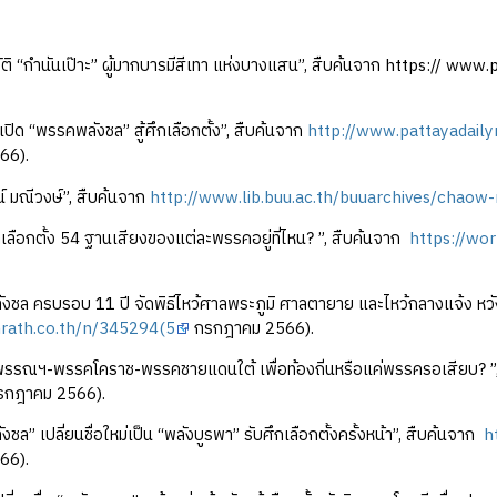
ัติ “กำนันเป๊าะ” ผู้มากบารมีสีเทา แห่งบางแสน”, สืบค้นจาก https:/
ปิด “พรรคพลังชล” สู้ศึกเลือกตั้ง”, สืบค้นจาก
http://www.pattayadaily
66).
์ มณีวงษ์”, สืบค้นจาก
http://www.lib.buu.ac.th/buuarchives/chao
เลือกตั้ง 54 ฐานเสียงของแต่ละพรรคอยู่ที่ไหน? ”, สืบค้นจาก
https://wor
ชล ครบรอบ 11 ปี จัดพิธีไหว้ศาลพระภูมิ ศาลตายาย และไหว้กลางแจ้ง หวัง
mrath.co.th/n/345294(5
กรกฎาคม 2566).
รรณฯ-พรรคโคราช-พรรคชายแดนใต้ เพื่อท้องถิ่นหรือแค่พรรครอเสียบ? ”
รกฎาคม 2566).
ล” เปลี่ยนชื่อใหม่เป็น “พลังบูรพา” รับศึกเลือกตั้งครั้งหน้า”, สืบค้นจาก
h
66).