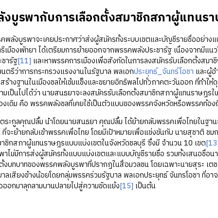
ังบูรพากับการเลือกตั้งสมาชิกสภาผู้แทนร
บูรพาจะเคยประกาศว่าส่งผู้สมัครทั้งระบบเขตและบัญชีรายชื่ออย่างแ
เมืองพัทยา ได้เตรียมการย้ายออกจากพรรคพลังประชารัฐ เนื่องจากมีแนวโน
ชารัฐ
[11]
และหาพรรคการเมืองเพื่อสังกัดในการลงสมัครรับเลือกตั้งสมาช
รัฐมนตรีว่าการกระทรวงแรงงานในรัฐบาล พลเอก
ประยุทธ์_จันทร์โอชา
และผู้อ
้างฐานในเมืองชลให้เข้มแข็งและขยายอิทธิพลไปทั่วภาคตะวันออก ที่ทำให้ด
ามเป็นไปได้ว่า นายสนธยาจะลงสมัครรับเลือกตั้งสมาชิกสภาผู้แทนราษฎรในส
เดิม คือ พรรคพลังชลที่เคยใช้เป็นตัวแบบของพรรคจังหวัดหรือพรรคท้องถิ
กูลคุณปลื้ม นำโดยนายสนธยา คุณปลื้ม ได้ย้ายกลับพรรคเพื่อไทยในฐานะหั
ิน ที่จะย้ายกลับเข้าพรรคเพื่อไทย โดยมีเป้าหมายเพื่อแข่งขันกับ นายสุชาติ ชม
่งสมาชิกสภาผู้แทนราษฎรแบบแบ่งเขตในจังหวัดชลบุรี ซึ่งมี จำนวน 10 เขต
[13
าไม่มีการส่งผู้สมัครทั้งแบบแบ่งเขตและแบบบัญชีรายชื่อ รวมทั้งเสนอชื่
ตั้งบทบาทของพรรคพลังบูรพาที่ปรากฏในสื่อมวลชน โดยเฉพาะนายสุระ เตช
ฐบาลเสียงข้างน้อยโดยกลุ่มพรรคร่วมรัฐบาล พลเอกประยุทธ์ จันทรโอชา ที่อ
ือออกมาลุกลามบานปลายไปสู่ความขัดแย้ง
[15]
เป็นต้น