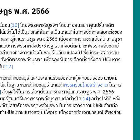
าษฎร พ.ศ. 2566
น่นอน
[10]
โดยพรรคพลังบูรพา โดยนายสนธยา คุณปลื้ม อดีต
้มว่าไม่ได้เป็นตัวหลักในการเป็นแกนนำในการจัดการเลือกตั้งของ
ิกสภาผู้แทนราษฎร พ.ศ. 2566 เนื่องจากความขัดแย้งกับ นายสุชา
ำนวยการพรรคพลังประชารัฐ รวมทั้งอดีตสมาชิกพรรคพลังชลที่มี
ุลอำนาจทางการเมืองในชลบุรีเปลี่ยนแปลงไป ซึ่งมีกระแสข่าวรวม
ังกัดพรรคพลังบูรพา เพื่อรองรับการเลือกตั้งครั้งต่อไปเป็นการ
่น
[12]
วหน้าทีมชลบุรี และประสานร่วมมือกับกลุ่มสามมิตรของ นายสม
กลิ่น ในฐานะหัวหน้าทีมชลบุรี แกนนำ
พรรครวมไทยสร้างชาติ
ในการ
]
ส่งผลให้ในการเลือกตั้งสมาชิกสภาผู้แทนราษฎร พ.ศ. 2566
อนายกรัฐมนตรีของพรรคพลังบูรพาแต่อย่างใด
[14]
อย่างไรก็ดี หลัง
ะทัต เลขาธิการพรรคพลังบูรพา ในการแสดงความไม่เห็นด้วยต่อ
าจทำให้ประชาชนบางส่วนไม่พอใจ เนื่องจากขัดเจตนารมณ์เสียงส่วน