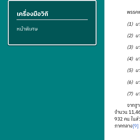
พรรคพลังบูร
เครื่องมือวิกิ
(1) น
หน้าพิเศษ
(2) นายพฤ
(3) นายสุ
(4) นางสา
(5) นายชัย
(6) นายปิ
(7) นายอโณ
จากฐานข้อมู
จำนวน 11,46
932 คน ในส่ว
ภาคกลาง
[9]