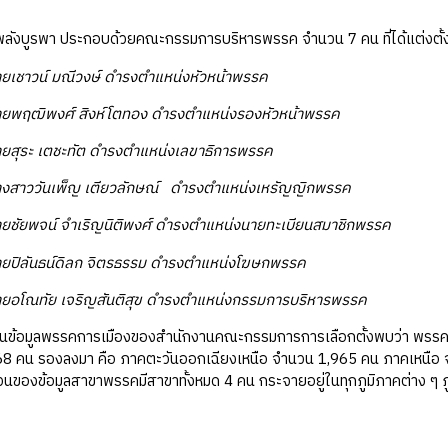
พา ประกอบด้วยคณะกรรมการบริหารพรรค จำนวน 7 คน ที่ได้แต่งตั้งใน วัน
ายเชาวน์ มณีวงษ์ ดำรงตำแหน่งหัวหน้าพรรค
ฒิพงศ์ สิงห์โตทอง ดำรงตำแหน่งรองหัวหน้าพรรค
ระ เตชะทัต ดำรงตำแหน่งเลขาธิการพรรค
ววันเพ็ญ เตียวลักษณ์ ดำรงตำแหน่งเหรัญญิกพรรค
พจน์ จำเริญนิติพงศ์ ดำรงตำแหน่งนายทะเบียนสมาชิกพรรค
ลันธน์ดิลก จิตรธรรม ดำรงตำแหน่งโฆษกพรรค
ทัย เจริญสันติสุข ดำรงตำแหน่งกรรมการบริหารพรรค
ลพรรคการเมืองของสำนักงานคณะกรรมการการเลือกตั้งพบว่า พรรคพลัง
8 คน รองลงมา คือ ภาคตะวันออกเฉียงเหนือ จำนวน 1,965 คน ภาคเหนือ จ
นของข้อมูลสาขาพรรคมีสาขาทั้งหมด 4 คน กระจายอยู่ในทุกภูมิภาคต่าง ๆ ภ