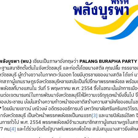
ลังบูรพา
(พบ.)
เขียนเป็นภาษาอังกฤษว่า
PALANG BURAPHA PARTY 
ะฐานสมาชิกตั้งต้นในจังหวัดชลบุรี และก่อตั้งโดยนางสติล คุณปลื้ม ภรรยาข
งหวัดชลบุรี ผู้กว้างขวางในภาคตะวันออก โดยมีบุตรชายของนางสติล ได้แก่ 
กสภาผู้แทนราษฎรจังหวัดชลบุรีหลายสมัยเป็นที่ปรึกษาพรรคพลังชล พร้อมด้วย
พลังชลที่บางแสนใน วันที่ 5 พฤษภาคม พ.ศ. 2554 ซึ่งในขณะนั้นนักการเมือง
นต่อเจตนารมณ์ในการพัฒนาจังหวัดชลบุรีให้มีความเจริญรุดหน้ายิ่งขี้นไป
ของประชาชน มั่งมั่นสร้างความก้าวหน้าของชาติสร้างความสามัคคีของชนในช
"
โดยมีนายเชาวน์ มณีวงษ์ อดีตรองอธิการบดี มหาวิทยาลัยศรีนครินทรวิโ
าจังหวัดชลบุรี เป็นหัวหน้าพรรคพลังชลเป็นคนแรก
[3]
และนายปิลันธน์ดิลก จ
การทั่วไป พ.ศ. 2554 พรรคพลังชลมีจำนวนสมาชิกสภาผู้แทนราษฎรในสภาผู้แ
 7 คน
[4]
และได้ร่วมจัดตั้งรัฐบาลกับพรรคเพื่อไทย สนับสนุนนางสาวยิ่งลัก