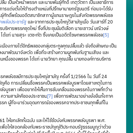
เป็นหัวหน้าพรรค และนายพันธุ์ศักดิ์ เกตุวัตถา เป็นเลขาธิการ
แต่งตั้งให้ดำรงตำแหน่งที่ปรึกษานายกรัฐมนตรี ก่อนจะได้รับ
นธุ์ศักดิ์พร้อมอดีตสมาชิกสภาผู้แทนราษฎรในสังกัดพรรคพลังชล
คพลังประชารัฐ
และจากการประชุมใหญ่วิสามัญเมื่อ วันเสาร์ที่ 20
หารพรรคชุดใหม่ ซึ่งที่ประชุมมีมติเลือก นายเชาวน์ มณีวงษ์
 ได้แก่ นายสุระ เตชะทัต ซึ่งเคยเป็นอดีตโฆษกพรรคพลังชล
[5]
ืองภายใต้อิทธิพลของกลุ่มตระกูลคุณปลื้มแล้ว ยังถือลักษณะเป็น
ลงมาพัฒนาจังหวัด เพื่อที่จะสร้างความผูกพันกับฐานเสียง และ
นส่วนหนึ่งของพรรค ได้แก่ นายวิทยา คุณปลื้ม นายกองค์การบริหาร
ังชลมีการประชุมใหญ่สามัญ ครั้งที่ 1/2566 ใน วันที่ 24
คัญคือ การเปลี่ยนชื่อพรรคเป็นพรรคพลังบูรพาโดยสาเหตุในการ
ังบูรพา เพื่ออยากให้เห็นการขับเคลื่อนของพรรคในภาพที่กว้าง
ก ความสามัคคีของประชาชน
[7]
เพื่อการพัฒนาอย่างยั่งยืนทั้งภาค
รค ผู้ที่จะมาร่วมอุดมการณ์ของพรรคจากประชาชนทุกพื้นที่ใน
 ให้ยกเลิกทั้งฉบับ และให้ใช้ข้อบังคับพรรคพลังบูรพา พ.ศ.
พื่อให้สอดคล้องกับพระราชบัญญัติประกอบรัฐธรรมนูญว่าด้วย