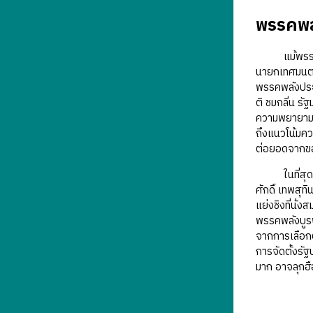
พรรคพล
แม้พรรคพลัง
นายกเทศมนตรี
พรรคพลังประ
ติ ชมกลิ่น 
ความพยายามสร
ถึงแนวโน้มคว
ต่อยอดจากของ
ในที่สุดตระ
ศักดิ์ เทพสุท
แย่งชิงที่นั
พรรคพลังบูรพ
จากการเลือก
การจัดตั้งรั
มาก อาจลุกฮ