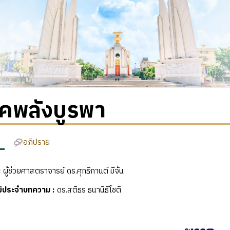
คพลังบูรพา
อภิปราย
:
ผู้ช่วยศาสตราจารย์ ดร.ศุทธิกานต์ มีจั่น
ุฒิประจำบทความ
:
ดร.สติธร ธนานิธิโชติ