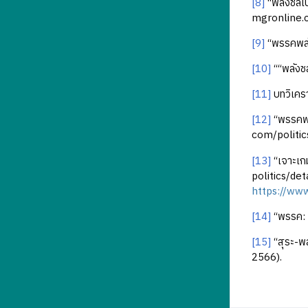
[8]
“พลังชลเปล
mgronline.
[9]
“พรรคพลั
[10]
““พลังชล
[11]
บทวิเครา
[12]
“พรรคพลั
com/politi
[13]
“เจาะเกม
politics/det
https://ww
[14]
“พรรค: 
[15]
“สุระ-พล
2566).