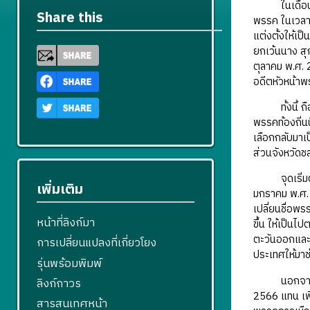
ในเดือนมีนาค
Share this
พรรค ในเวลาต
แต่งตั้งให้เ
ยกเว้นนาง สุ
ตุลาคม พ.ศ. 
อดีตหัวหน้าพ
ทั้งนี้ ถือไ
พรรคท้องถิ่น
เลือกกลับมาเ
ส่วนจังหวัดชล
จุดเริ่มต้นข
เพิ่มเติม
มกราคม พ.ศ. 
เปลี่ยนชื่อพ
หน้าที่ลิงก์มา
ขึ้น ให้เป็
ตะวันออกและพ
การเปลี่ยนแปลงที่เกี่ยวโยง
ประเทศให้มาช
รุ่นพร้อมพิมพ์
นอกจากนี้ที่
ลิงก์ถาวร
2566 แทน เพ
สารสนเทศหน้า