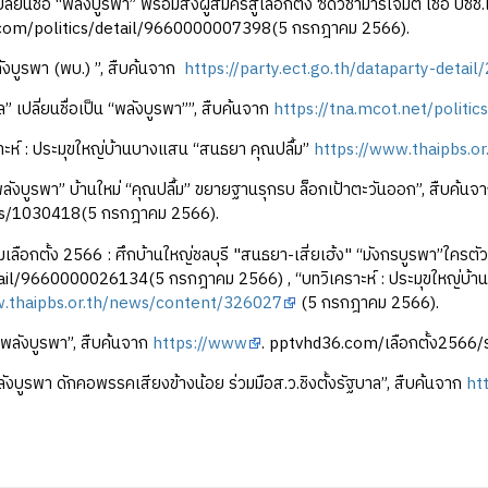
ี่ยนชื่อ “พลังบูรพา” พร้อมส่งผู้สมัครสู้เลือกตั้ง ซัดวิชามารโจมตี เชื่อ ปชช
com/politics/detail/9660000007398(5 กรกฎาคม 2566).
งบูรพา (พบ.) ”, สืบค้นจาก
https://party.ect.go.th/dataparty-detail
” เปลี่ยนชื่อเป็น “พลังบูรพา””, สืบค้นจาก
https://tna.mcot.net/politi
ะห์ : ประมุขใหญ่บ้านบางแสน “สนธยา คุณปลื้ม”
https://www.thaipbs.o
งบูรพา” บ้านใหม่ “คุณปลื้ม” ขยายฐานรุกรบ ล็อกเป้าตะวันออก”, สืบค้นจ
cs/1030418(5 กรกฎาคม 2566).
เลือกตั้ง 2566 : ศึกบ้านใหญ่ชลบุรี "สนธยา-เสี่ยเฮ้ง" “มังกรบูรพา”ใครตั
ail/9660000026134(5 กรกฎาคม 2566) , “บทวิเคราะห์ : ประมุขใหญ่บ้าน
w.thaipbs.or.th/news/content/326027
(5 กรกฎาคม 2566).
พลังบูรพา”, สืบค้นจาก
https://www
. pptvhd36.com/เลือกตั้ง2566/ร
ังบูรพา ดักคอพรรคเสียงข้างน้อย ร่วมมือส.ว.ชิงตั้งรัฐบาล”, สืบค้นจาก
ht