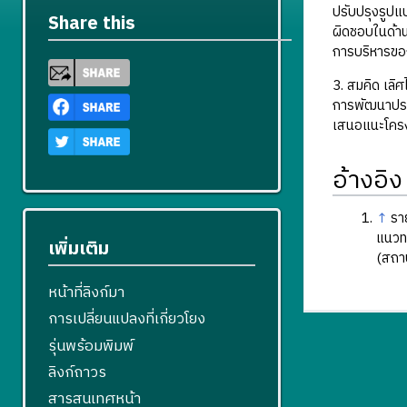
ปรับปรุงรูปแ
Share this
ผิดชอบในด้าน
การบริหารขอ
3. สมคิด เลิ
การพัฒนาประช
เสนอแนะโครงส
อ้างอิง
↑
รา
แนวท
เพิ่มเติม
(สถา
หน้าที่ลิงก์มา
การเปลี่ยนแปลงที่เกี่ยวโยง
รุ่นพร้อมพิมพ์
ลิงก์ถาวร
สารสนเทศหน้า