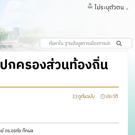
ไม่ระบุตัวตน
รปกครองส่วนท้องถิ่น
ดูต้นฉบับ
ประวัติ
์ ดร.อรทัย ก๊กผล