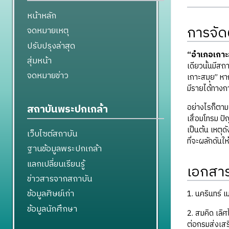
หน้าหลัก
การจัด
จดหมายเหตุ
ปรับปรุงล่าสุด
“อำเภอเกาะ
สุ่มหน้า
เดียวนั้นมีสถ
จดหมายข่าว
เกาะสมุย” หาก
มีรายได้ทางก
สถาบันพระปกเกล้า
อย่างไรก็ตาม
เสื่อมโทรม ป
เป็นต้น เหตุ
เว็บไซต์สถาบัน
ที่จะผลักดันให
ฐานข้อมูลพระปกเกล้า
แลกเปลี่ยนเรียนรู้
เอกสารอ
ข่าวสารจากสถาบัน
ข้อมูลศิษย์เก่า
1. นครินทร์ 
ข้อมูลนักศึกษา
2. สมคิด เล
ต่อกรมส่งเสร