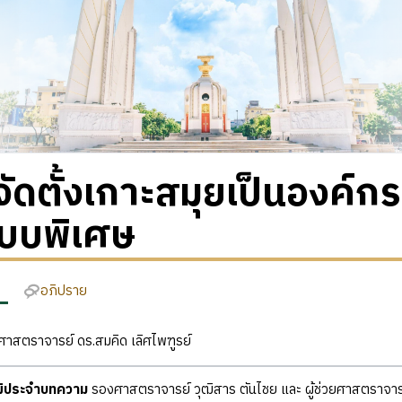
ัดตั้งเกาะสมุยเป็นองค์ก
แบบพิเศษ
อภิปราย
าสตราจารย์ ดร.สมคิด เลิศไพฑูรย์
ุฒิประจำบทความ
รองศาสตราจารย์ วุฒิสาร ตันไชย และ ผู้ช่วยศาสตราจารย