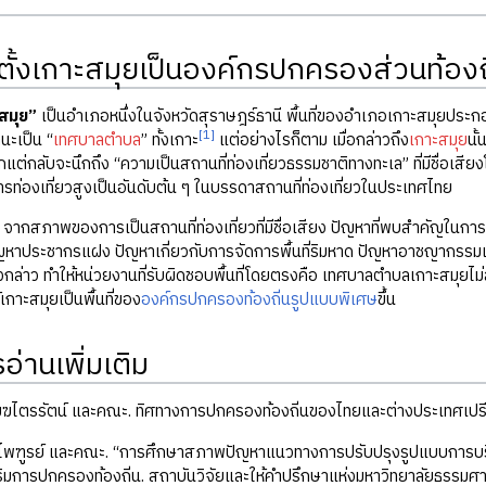
ตั้งเกาะสมุยเป็นองค์กรปกครองส่วนท้องถ
สมุย”
เป็นอำเภอหนึ่งในจังหวัดสุราษฎร์ธานี พื้นที่ของอำเภอเกาะสมุยประก
[1]
านะเป็น “
เทศบาลตำบล
” ทั้งเกาะ
แต่อย่างไรก็ตาม เมื่อกล่าวถึง
เกาะสมุย
นั
แต่กลับจะนึกถึง “ความเป็นสถานที่ท่องเที่ยวธรรมชาติทางทะเล” ที่มีชื่อเสีย
ารท่องเที่ยวสูงเป็นอันดับต้น ๆ ในบรรดาสถานที่ท่องเที่ยวในประเทศไทย
 จากสภาพของการเป็นสถานที่ท่องเที่ยวที่มีชื่อเสียง ปัญหาที่พบสำคัญในก
ัญหาประชากรแฝง ปัญหาเกี่ยวกับการจัดการพื้นที่ริมหาด ปัญหาอาชญากรรม
ดังกล่าว ทำให้หน่วยงานที่รับผิดชอบพื้นที่โดยตรงคือ เทศบาลตำบลเกาะสมุย
้เกาะสมุยเป็นพื้นที่ของ
องค์กรปกครองท้องถิ่นรูปแบบพิเศษ
ขึ้น
่านเพิ่มเติม
เมฆไตรรัตน์ และคณะ. ทิศทางการปกครองท้องถิ่นของไทยและต่างประเทศเปร
ิศไพฑูรย์ และคณะ. “การศึกษาสภาพปัญหาแนวทางการปรับปรุงรูปแบบการบร
ิมการปกครองท้องถิ่น. สถาบันวิจัยและให้คำปรึกษาแห่งมหาวิทยาลัยธรรมศาส