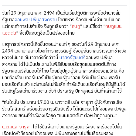
วันที่ 29 มิถุนายน พ.ศ. 2494 เป็นวันเริ่มปฏิบัติการจะยึดอำนาจล้ม
รัฐบาล
จอมพล ป.พิบูลสงคราม
โดยทหารเรือกลุ่มหนึ่งจำนวนไม่มาก
แต่กระทำการไม่สำเร็จ จึงถูกเรียกว่า “
กบฏ
” และมีชื่อว่า “
กบฏแมน
แฮตตัน
” จึงเป็นกบฏชื่อเป็นฝรั่งของไทย
เหตุการณ์คราวนี้เกิดขึ้นตอนบ่ายแก่ ๆ ของวันที่ 29 มิถุนายน พ.ศ.
2494 เวลาบ่ายสามโมงที่ท่าราชวรดิษฐ์ ซึ่งอยู่ถัดจากบริเวณท่าช้างวัง
หลวงไม่มาก วันเวลาดังที่กล่าวนี้
นายกรัฐมนตรี
จอมพล ป.พิบูล
สงคราม ได้ไปเป็นประธานในพิธีรับมอบเรือขุดแมนแฮตตันที่ทาง
รัฐบาลอเมริกันมอบให้ไทย โดยมีอุปทูตผู้รักษาการณ์ของอเมริกัน คือ
นายวิลเลียม เทอร์เนอร์ เป็นผู้แทนรัฐบาลอเมริกันเป็นผู้มอบ พอรับ
มอบเรือกันแล้ว แต่งานยังไม่ทันเลิก กำลังเดินชมเรือกันอยู่ก็มีผู้ที่ไม่ได้
รับเชิญโผล่เข้ามาร่วมงาน ดังที่ ประเสริฐ ปัทะสุคนธ์ บันทึกเล่าเอาไว้
“ทันใดนั้น ประมาณ 17.00 น. นาวาตรี มนัส จารุภา ผู้บังคับการเรือ
รัตนโกสินทร์ พร้อมด้วยอาวุธปืนยิงเร็ว ได้เดินตรงไปที่จอมพล ป.พิบูล
สงคราม ขณะที่กำลังลงเรือขุด “แมนแฮตตัน” ต่อหน้าทูตานุทูต...”
น.ต.มนัส จารุภา
ได้ใช้ปืนจี้เอาตัวนายกรัฐมนตรีลงจากเรือขุดไปขึ้น
เรือเปิดหัวที่รออยู่ นำจอมพล ป.พิบูลสงครามไปขึ้นเรือรบหลวง