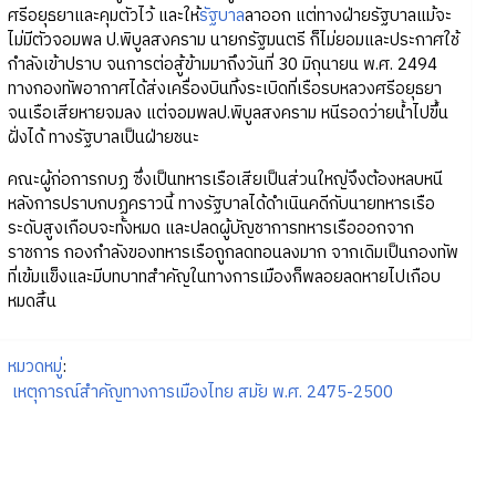
ศรีอยุธยาและคุมตัวไว้ และให้
รัฐบาล
ลาออก แต่ทางฝ่ายรัฐบาลแม้จะ
ไม่มีตัวจอมพล ป.พิบูลสงคราม นายกรัฐมนตรี ก็ไม่ยอมและประกาศใช้
กำลังเข้าปราบ จนการต่อสู้ข้ามมาถึงวันที่ 30 มิถุนายน พ.ศ. 2494
ทางกองทัพอากาศได้ส่งเครื่องบินทิ้งระเบิดที่เรือรบหลวงศรีอยุธยา
จนเรือเสียหายจมลง แต่จอมพลป.พิบูลสงคราม หนีรอดว่ายน้ำไปขึ้น
ฝั่งได้ ทางรัฐบาลเป็นฝ่ายชนะ
คณะผู้ก่อการกบฏ ซึ่งเป็นทหารเรือเสียเป็นส่วนใหญ่จึงต้องหลบหนี
หลังการปราบกบฏคราวนี้ ทางรัฐบาลได้ดำเนินคดีกับนายทหารเรือ
ระดับสูงเกือบจะทั้งหมด และปลดผู้บัญชาการทหารเรือออกจาก
ราชการ กองกำลังของทหารเรือถูกลดทอนลงมาก จากเดิมเป็นกองทัพ
ที่เข้มแข็งและมีบทบาทสำคัญในทางการเมืองก็พลอยลดหายไปเกือบ
หมดสิ้น
หมวดหมู่
:
เหตุการณ์สำคัญทางการเมืองไทย สมัย พ.ศ. 2475-2500