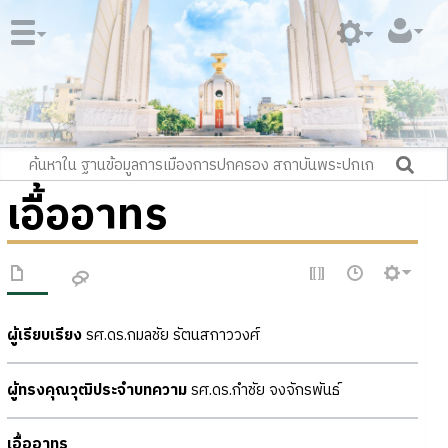
เอื้ออาทร
ผู้เรียบเรียง
รศ.ดร.กมลชัย รัตนสกาววงศ์
ผู้ทรงคุณวุฒิประจำบทความ
รศ.ดร.กำชัย จงจักรพันธ์
เอื้ออาทร