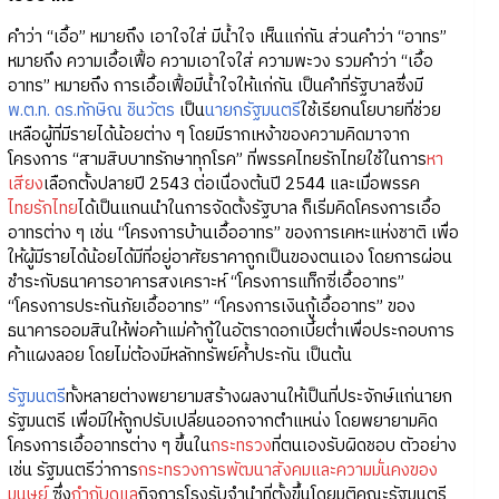
คำว่า “เอื้อ” หมายถึง เอาใจใส่ มีน้ำใจ เห็นแก่กัน ส่วนคำว่า “อาทร”
หมายถึง ความเอื้อเฟื้อ ความเอาใจใส่ ความพะวง รวมคำว่า “เอื้อ
อาทร” หมายถึง การเอื้อเฟื้อมีน้ำใจให้แก่กัน เป็นคำที่รัฐบาลซึ่งมี
พ.ต.ท. ดร.ทักษิณ ชินวัตร
เป็น
นายกรัฐมนตรี
ใช้เรียกนโยบายที่ช่วย
เหลือผู้ที่มีรายได้น้อยต่าง ๆ โดยมีรากเหง้าของความคิดมาจาก
โครงการ “สามสิบบาทรักษาทุกโรค” ที่พรรคไทยรักไทยใช้ในการ
หา
เสียง
เลือกตั้งปลายปี 2543 ต่อเนื่องต้นปี 2544 และเมื่อพรรค
ไทยรักไทย
ได้เป็นแกนนำในการจัดตั้งรัฐบาล ก็เริ่มคิดโครงการเอื้อ
อาทรต่าง ๆ เช่น “โครงการบ้านเอื้ออาทร” ของการเคหะแห่งชาติ เพื่อ
ให้ผู้มีรายได้น้อยได้มีที่อยู่อาศัยราคาถูกเป็นของตนเอง โดยการผ่อน
ชำระกับธนาคารอาคารสงเคราะห์ “โครงการแท็กซี่เอื้ออาทร”
“โครงการประกันภัยเอื้ออาทร” “โครงการเงินกู้เอื้ออาทร” ของ
ธนาคารออมสินให้พ่อค้าแม่ค้ากู้ในอัตราดอกเบี้ยต่ำเพื่อประกอบการ
ค้าแผงลอย โดยไม่ต้องมีหลักทรัพย์ค้ำประกัน เป็นต้น
รัฐมนตรี
ทั้งหลายต่างพยายามสร้างผลงานให้เป็นที่ประจักษ์แก่นายก
รัฐมนตรี เพื่อมิให้ถูกปรับเปลี่ยนออกจากตำแหน่ง โดยพยายามคิด
โครงการเอื้ออาทรต่าง ๆ ขึ้นใน
กระทรวง
ที่ตนเองรับผิดชอบ ตัวอย่าง
เช่น รัฐมนตรีว่าการ
กระทรวงการพัฒนาสังคมและความมั่นคงของ
มนุษย์
ซึ่ง
กำกับดูแล
กิจการโรงรับจำนำที่ตั้งขึ้นโดยมติคณะรัฐมนตรี