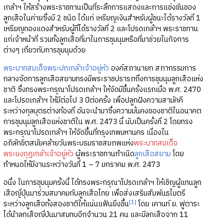
เกล้าฯ ให้สร้างพระราชทานเป็นที่ระลึกการแสดงและการแข่งขันของ
ลูกเสือในค่ายซึ่งมี 2 ชนิด ได้แก่ เหรียญเงินสำหรับผู้ชนะได้รางวัลที่ 1
เหรียญทองแดงสำหรับผู้ที่ได้รางวัลที่ 2 และโปรดเกล้าฯ พระราชทาน
แก่เจ้าหน้าที่ รวมทั้งลูกเสือที่มาในการชุมนุมหรือที่มาช่วยในกิจการ
ต่างๆ เกี่ยวกับการชุมนุมด้วย
พระบาทสมเด็จพระปกเกล้าเจ้าอยู่หัว
องค์สภานายก สภากรรมการ
กลางจัดการลูกเสือสยามทรงมีพระราชปรารภถึงการชุมนุมลูกเสือแห่ง
ชาติ ซึ่งทรงพระกรุณาโปรดเกล้าฯ ให้จัดมีขึ้นครั้งแรกเมื่อ พ.ศ. 2470
และโปรดเกล้าฯ ให้มีต่อไป 3 ปีต่อครั้ง เพื่อปลูกฝังความสามัคคี
ระหว่างกุลบุตรต่างท้องที่ อันจะนำมาซึ่งความมั่นคงของชาติในอนาคต
การชุมนุมลูกเสือแห่งชาติใน พ.ศ. 2473 นี้ นับเป็นครั้งที่ 2 โดยทรง
พระกรุณาโปรดเกล้าฯ ให้จัดขึ้นที่กรุงเทพมหานคร เนื่องใน
อภิลักขิตสมัยคล้ายวันพระบรมราชสมภพแห่ง
พระบาทสมเด็จ
พระมงกุฎเกล้าเจ้าอยู่หัว
ผู้พระราชทานกำเนิด
ลูกเสือสยาม
โดย
กำหนดให้มีงานระหว่างวันที่ 1 – 7 มกราคม พ.ศ. 2473
อนึ่ง ในการชุมนุมครั้งนี้ ได้ทรงพระกรุณาโปรดเกล้าฯ ให้เชิญผู้แทนลูก
เสือญี่ปุ่นมาร่วมสมาคมกับลูกเสือไทย เพื่อส่งเสริมสัมพันธไมตรี
[1]
ระหว่างลูกเสือทั้งสองชาติให้แน่นแฟ้นยิ่งขึ้น
โดย เคานท์ ย. ฟูตาระ
ได้นำลูกเสือญี่ปุ่นมาสมทบอีกจำนวน 21 คน และมีลูกเสือจาก 11