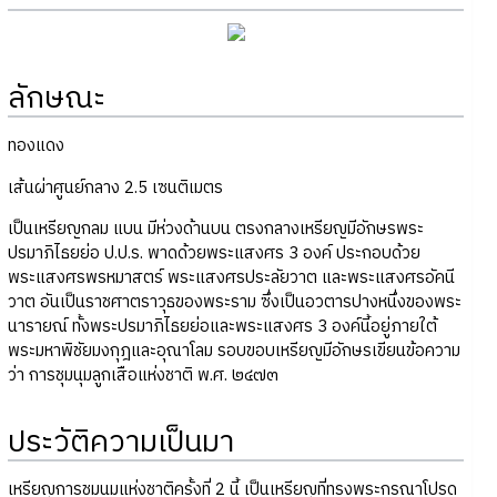
ลักษณะ
ทองแดง
เส้นผ่าศูนย์กลาง 2.5 เซนติเมตร
เป็นเหรียญกลม แบน มีห่วงด้านบน ตรงกลางเหรียญมีอักษรพระ
ปรมาภิไธยย่อ ป.ป.ร. พาดด้วยพระแสงศร 3 องค์ ประกอบด้วย
พระแสงศรพรหมาสตร์ พระแสงศรประลัยวาต และพระแสงศรอัคนี
วาต อันเป็นราชศาตราวุธของพระราม ซึ่งเป็นอวตารปางหนึ่งของพระ
นารายณ์ ทั้งพระปรมาภิไธยย่อและพระแสงศร 3 องค์นี้อยู่ภายใต้
พระมหาพิชัยมงกุฎและอุณาโลม รอบขอบเหรียญมีอักษรเขียนข้อความ
ว่า การชุมนุมลูกเสือแห่งชาติ พ.ศ. ๒๔๗๓
ประวัติความเป็นมา
เหรียญการชุมนุมแห่งชาติครั้งที่ 2 นี้ เป็นเหรียญที่ทรงพระกรุณาโปรด