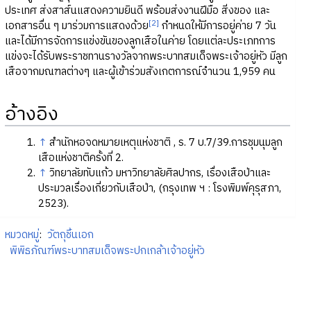
ประเทศ ส่งสาส์นแสดงความยินดี พร้อมส่งงานฝีมือ สิ่งของ และ
[2]
เอกสารอื่น ๆ มาร่วมการแสดงด้วย
กำหนดให้มีการอยู่ค่าย 7 วัน
และได้มีการจัดการแข่งขันของลูกเสือในค่าย โดยแต่ละประเภทการ
แข่งจะได้รับพระราชทานรางวัลจากพระบาทสมเด็จพระเจ้าอยู่หัว มีลูก
เสือจากมณฑลต่างๆ และผู้เข้าร่วมสังเกตการณ์จำนวน 1,959 คน
อ้างอิง
↑
สำนักหอจดหมายเหตุแห่งชาติ , ร. 7 บ.7/39.การชุมนุมลูก
เสือแห่งชาติครั้งที่ 2.
↑
วิทยาลัยทับแก้ว มหาวิทยาลัยศิลปากร, เรื่องเสือป่าและ
ประมวลเรื่องเกี่ยวกับเสือป่า, (กรุงเทพ ฯ : โรงพิมพ์คุรุสภา,
2523).
หมวดหมู่
:
วัตถุชิ้นเอก
พิพิธภัณฑ์พระบาทสมเด็จพระปกเกล้าเจ้าอยู่หัว