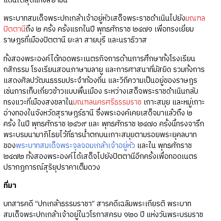
แดนใต้สุดแห่งสยามนี้
พระบาทสมเด็จพระปกเกล้าเจ้าอยู่หัวเสด็จพระราชดำเนินไปยัง
มณฑล
ปัตตานี
ถึง ๒ ครั้ง ครั้งแรกในปี พุทธศักราช ๒๔๗๑ เพื่อทรงเยี่ยม
ราษฎรที่เมืองปัตตานี ยะลา สายบุรี และนราธิวาส
ทั้งสองพระองค์ได้ทอดพระเนตรกิจการด้านการศึกษาทั้งโรงเรียน
กสิกรรม โรงเรียนสอนภาษามลายู และการศาสนาที่มัสยิด รวมทั้งการ
แสดงศิลปวัฒนธรรมประจำท้องถิ่น และวิถีความเป็นอยู่ของราษฎร
เช่นการเก็บเกี่ยวข้าวแบบพื้นเมือง ระหว่างเสด็จพระราชดำเนินกลับ
ทรงแวะที่เมืองสงขลาใน
มณฑลนครศรีธรรมราช
เกาะสมุย และหมู่เกาะ
อ่างทองในจังหวัดสุราษฎร์ธานี ซึ่งพระองค์เคยเสด็จมาแล้วถึง ๒
ครั้ง ในปี พุทธศักราช ๒๔๖๙ และ พุทธศักราช ๒๔๗๐ ครั้งนี้ทรงจารึก
พระบรมนามาภิไธยไว้ที่ธารน้ำตกบนเกาะสมุยตามรอยพระยุคลบาท
ของ
พระบาทสมเด็จพระจุลจอมเกล้าเจ้าอยู่หัว
และใน พุทธศักราช
๒๔๗๒ ทั้งสองพระองค์ได้เสด็จไปยังปัตตานีอีกครั้งเพื่อทอดเนตร
ปรากฏการณ์สุริยุปราคาเต็มดวง
ที่มา
บทสารคดี “ปกเกล้าธรรมราชา” สารคดีเฉลิมพระเกียรติ พระบาท
สมเด็จพระปกเกล้าเจ้าอยู่ในวโรกาสครบ ๑๒๐ ปี แห่งวันพระบรมราช