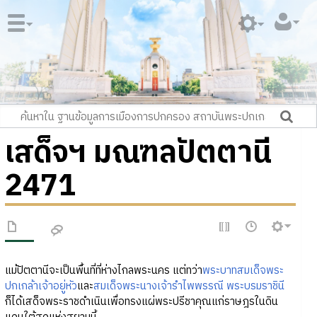
เสด็จฯ มณฑลปัตตานี
2471
แม้ปัตตานีจะเป็นพื้นที่ที่ห่างไกลพระนคร แต่ทว่า
พระบาทสมเด็จพระ
ปกเกล้าเจ้าอยู่หัว
และ
สมเด็จพระนางเจ้ารำไพพรรณี พระบรมราชินี
ก็ได้เสด็จพระราชดำเนินเพื่อทรงแผ่พระปรีชาคุณแก่ราษฎรในดิน