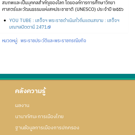
สมภพและเป็นบุคคลสำคัญของโลก โดยองค์การการศึกษาวิทยา
ศาสตร์และวัฒนธรรมแห่งสหประชาชาติ (UNESCO) ประจำปี ๒๕๕๖
YOU TUBE : เสด็จฯ พระราชดำเนินทั่วถิ่นแดนสยาม : เสด็จฯ
มณฑลปัตตานี 2471
หมวดหมู่
:
พระราชประวัติและพระราชกรณียกิจ
คลังความรู้
ผลงาน
นานาทัศนะการเมืองไทย
ฐานข้อมูลการเมืองการปกครอง