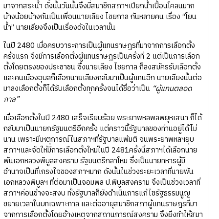
มาจากสระน้ำ ดังนั้นวันนั้นจึงมีสมาชิกสภาฯเปียกน้ำเปื้อนโคลนมาก
บ้างน้อยบ้างกันเป็นเพื่อนนายเลียง ไชยกาล กันหลายคน เรื่อง “โยน
น้ำ” นายเลียงจึงเป็นเรื่องดังในเวลานั้น
ในปี 2480 เมื่อครบวาระการเป็นผู้แทนราษฎรที่มาจากการเลือกตั้ง
ครั้งแรก จึงมีการเลือกตั้งผู้แทนราษฎรเป็นครั้งที่ 2 แต่เป็นการเลือก
ตั้งโดยตรงของประชาชน ซึ่งนายเลียง ไชยกาล ก็ลงสมัครรับเลือกตั้ง
และคนเมืองอุบลก็เลือกนายเลียงกลับมาเป็นผู้แทนอีก นายเลียงนั้นต่อ
มาลงเลือกตั้งก็ได้รับเลือกตั้งทุกครั้งจนได้ชื่อว่าเป็น
“ผู้แทนตลอด
กาล”
เมื่อเลือกตั้งในปี 2480 เสร็จเรียบร้อย พระยาพหลพลพยุหเสนา ก็ได้
กลับมาเป็นนายกรัฐมนตรีอีกครั้ง แต่คราวนี้รัฐบาลของท่านอยู่ได้ไม่
นาน เพราะมีเหตุการณ์ในสภาฯที่รัฐบาลแพ้มติ จนพระยาพหลฯยุบ
สภาฯและจัดให้มีการเลือกตั้งใหม่ในปี 2481ครั้งนี้สภาฯได้เลือกนาย
พันเอกหลวงพิบูลสงคราม รัฐมนตรีกลาโหม ซึ่งเป็นนายทหารผู้มี
อำนาจเป็นที่เกรงใจของสภาฯมาก ดังนั้นในช่วงระยะเวลาที่นายพัน
เอกหลวงพิบูลฯ ที่ต่อมาเป็นจอมพล ป.พิบูลสงคราม จึงเป็นช่วงเวลาที่
สภาฯค่อนข้างจะสงบ ทั้งรัฐบาลก็ยังดำเนินการแก้ไขรัฐธรรมนูญ
ขยายเวลาในบทเฉพาะกาล และต่ออายุสมาชิกสภาผู้แทนราษฎรที่มา
จากการเลือกตั้งโดยอ้างเหตุจากสถานการณ์สงคราม จึงยิ่งทำให้สมา