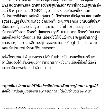
นาวาสวัสดิ์ หัวหน้าพรรคแนวรัฐธรรมนูญ ขึ้นมาเป็นนายกรัฐมนตรี
แทน แต่ฝ่ายค้านและฝ่ายตรงข้ามรัฐบาลนอกสภาฯก็กดดันรัฐบาล ถึง
วันที่ 8 พฤศจิกายน ปี 2490 รัฐบาลของหลวงธำรงฯก็ถูกคณะ
รัฐประหารที่นำโดยพลโทผิน ชุณหะวัน ยึดอำนาจ ล้มรัฐบาล และยกเลิก
รัฐธรรมนูญ กับนำนายควง อภัยวงศ์ หัวหน้าพรรคประชาธิปัตย์เข้ามา
เป็นนายกรัฐมนตรีตั้งรัฐบาล แต่นายเลียงไม่ได้เข้าร่วมรัฐบาลด้วย
รัฐบาลได้จัดการเลือกตั้งผู้แทนราษฎรขึ้นใหม่ ในการเลือกตั้งใหม่นาย
เลียงก็ลงเลือกตั้งอีกและชนะเลือกตั้งได้เป็นผู้แทนราษฎรเข้าสภาผู้
แทนราษฎร อย่างไรก็ตามรัฐบาลของนายควงก็อยู่ได้ไม่นาน เพราะ
คณะรัฐประหารได้ขอให้รัฐบาลลาออก
ครั้งนี้จอมพล ป.พิบูลสงคราม ได้กลับเข้ามาเป็นนายกรัฐมนตรี แต่
จำเป็นต้องได้เสียงหนุนจากสมาชิกสภาฯซึ่งนายเลียงก็ช่วยได้ดังที่
เสวต เปี่ยมพงศ์สานต์ เขียนเล่าว่า
“คุณเลียง ไชยกาล ได้โน้มน้าวจิตใจสมาชิกสภาผู้แทนราษฎรให้
ลงชื่อ '
‘สนับสนุนจอมพล ป.ตลอดกาล’ ได้เป็นจำนวน 66 คน”