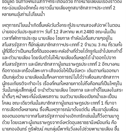
ข้อมูลดี จนทำให้คนในสภาฯกระเทือนด้วย ทำให้นายเลียงมีเรื่องราวดัง
กระฉ่อนเมืองอีกครั้ง คราวนี้นายเลียงถูกสมาชิกสภาฯประเภทที่ 2
หลายคนอุ้มท่านไปโยนน้ำ
เหตุการณ์โยนน้ำเกิดขึ้นหลังวันตั้งกระทู้ประมาณสองสัปดาห์ ในตอน
บ่ายของวันประชุมสภาฯ วันที่ 12 สิงหาคม พ.ศ.2480 ขณะนั้นเป็น
เวลาที่พักการประชุม นายเลียง ไชยกาล กำลังนั่งดื่มสบายๆอยู่ใน
สโมสรรัฐสภา ก็มีกลุ่มสมาชิกสภาฯประเภทที่ 2 จำนวน 3 คน ที่รวมทั้ง
ผู้ที่มีชื่อว่าเป็นคนซื้อที่ดินของพระคลังข้างที่ด้วยได้กรูกันเข้าไปยกเก้าอี้
และตัวนายเลียง โดยจับตัวไม่ให้นายเลียงดิ้นหลุดได้ นำออกไปจาก
สโมสรรัฐสภา และมีสมาชิกสภาผู้แทนราษฎรประเภทที่ 2 อีกบางคน
ถือถาดและเครื่องโลหะเคาะเสียงดังให้เป็นจังหวะ เดินตามกันออกมา
เป็นกลุ่มด้วย นายเลียงนั้นก็คงคาดการณ์ไม่ได้ว่าเพื่อนสมาชิกสภาฯ
ผู้ทรงเกียรติจะทำอะไร เรื่องที่คนทั้งหลายคาดไม่ถึงคือคนที่เป็นใหญ่ใน
วันนั้นกลุ่มเล็กกลุ่มนี้ จะนำตัวนายเลียง ไชยกาล และเก้าอี้โยนลงในสระ
น้ำตื้นๆ หน้าพระที่นั่งอัมพรสถาน จนตัวนายเลียงเปียกน้ำและเปื้อน
โคลน ขณะเดียวกันนั้นสมาชิกสภาผู้แทนราษฎรประเภทที่ 1 ที่มาจา
การเลือกตั้งหลายคน ซึ่งเห็นเหตุการณ์มาตั้งแต่ต้น เห็นเขาอุ้มเพื่อน
ของตนออกมาจากสโมสรรัฐสภาอย่างเอิกเกริกเช่นนั้นก็วิ่งตามมาดู
ด้วย โดยเฉพาะผู้แทนราษฎรจากจังหวัดอุบลราชธานีเหมือนกัน คือ
นายทองอินทร์ ภูริพัฒน์ คนกลุ่มนี้พากันวิ่งลงไปช่วยพานายเลียง ขึ้น