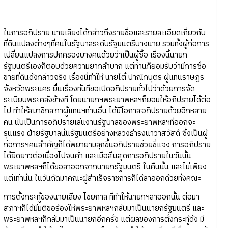
ในการอภิปราย นายเลียงได้กล่าวถึงรายชื่อและรายละเอียดเกี่ยวกับ
ที่ดินแปลงต่างๆที่คนในรัฐบาลระดับรัฐมนตรีบางนาย รวมทั้งผู้ก่อการ
เปลี่ยนแปลงการปกครองบางคนด้วยว่าเป็นผู้ซื้อ เรื่องนี้นายก
รัฐมนตรีเองก็ตอบด้วยความยากลำบาก แต่ท่านก็ยอมรับว่ามีการซื้อ
ขายที่ดินดังกล่าวจริง เรื่องนี้ทำให้ นายไต๋ ปาณิกบุตร ผู้แทนราษฎร
จังหวัดพระนคร ยื่นเรื่องทันทีขอเปิดอภิปรายทั่วไปว่าด้วยการจัด
ระเบียบพระคลังข้างที่ โดยนายกฯพระยาพหลฯก็ยอมให้อภิปรายได้ต่อ
ไป ทำให้สมาชิกสภาผู้แทนฯท่านอื่น ได้มีโอกาสอภิปรายด้วยอีกหลาย
คน นับเป็นการอภิปรายเล่นงานรัฐบาลของพระยาพหลฯที่ออกจะ
รุนแรง ฝ่ายรัฐบาลนั้นรัฐมนตรีอย่างหลวงธำรงนาวาสวัสดิ์ ซึ่งเป็นผู้
ก่อการฯคนสำคัญก็ได้พยายามลุกขึ้นอภิปรายช่วยชี้แจง การอภิปราย
ได้ยืดยาวต่อเนื่องไปจนค่ำ และเมื่อสิ้นสุดการอภิปรายในวันนั้น
พระยาพหลฯก็ได้ขอลาออกจากนายกรัฐมนตรี ในคืนนั้น และไม่เพียง
แต่เท่านั้น ในวันถัดมาคณะผู้สำเร็จราชการก็ได้ลาออกด้วยทั้งคณะ
การตั้งกระทู้ของนายเลียง ไชยกาล ที่ทำให้นายกฯลาออกนั้น ต่อมา
สภาฯก็ได้มีมติขอร้องให้พระยาพหลฯกลับมาเป็นนายกรัฐมนตรี และ
พระยาพหลฯก็กลับมาเป็นนายกอีกครั้ง แต่ผลของการตั้งกระทู้ดัง มี