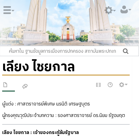
เลียง ไชยกาล
ผู้แต่ง : ศาสตราจารย์พิเศษ นรนิติ เศรษฐบุตร
ผู้ทรงคุณวุฒิประจำบทความ : รองศาสตราจารย์ ดร.นิยม รัฐอมฤต
เลียง ไชยกาล : เจ้าของกระทู้ล้มรัฐบาล