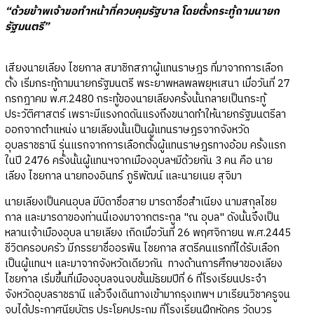
“ด้วยข้าพเจ้าขอทำหน้าที่ควบคุมรัฐบาล โดยตั้งกระทู้ถามนายก
รัฐมนตรี”
เสียงนายเลียง ไชยกาล สมาชิกสภาผู้แทนราษฎร ที่มาจากการเลือก
ตั้ง เริ่มกระทู้ถามนายกรัฐมนตรี พระยาพหลพลพยุหเสนา เมื่อวันที่ 27
กรกฎาคม พ.ศ.2480 กระทู้ของนายเลียงครั้งนั้นกลายเป็นกระทู้
ประวัติศาสตร์ เพราะมีแรงกดดันแรงถึงขนาดทำให้นายกรัฐมนตรีลา
ออกจากตำแหน่ง นายเลียงนั้นเป็นผู้แทนราษฎรจากจังหวัด
อุบลราชธานี รุ่นแรกจากการเลือกตั้งผู้แทนราษฎรทางอ้อม ครั้งแรก
ในปี 2476 ครั้งนั้นผู้แทนฯจากเมืองอุบลฯมีด้วยกัน 3 คน คือ นาย
เลียง ไชยกาล นายทองอินทร์ ภูริพัฒน์ และนายเนย สุจิมา
นายเลียงเป็นคนอุบล มีบิดาชื่อสาย มารดาชื่อสำเนียง นามสกุลไชย
กาล และมารดาของท่านนี่เองมาจากตระกูล "ณ อุบล" ดังนั้นจึงเป็น
หลานเจ้าเมืองอุบล นายเลียง เกิดเมื่อวันที่ 26 พฤศจิกายน พ.ศ.2445
ชีวิตครอบครัว มีภรรยาชื่ออรพิน ไชยกาล สตรีคนแรกที่ได้รับเลือก
เป็นผู้แทนฯ และมาจากจังหวัดเดียวกัน ทางด้านการศึกษาของเลียง
ไชยกาล เริ่มขึ้นที่เมืองอุบลจนจบชั้นมัธยมปีที่ 6 ที่โรงเรียนประจำ
จังหวัดอุบลราชธานี แล้วจึงเดินทางเข้ามากรุงเทพฯ มาเรียนวิชาครูจน
จบได้ประกาศนียบัตร ประโยคประถม ที่โรงเรียนฝึกหัดครู วัดบวร