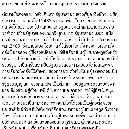
ชิกสภาฯค่อนข้างจะเกรงใจนายกรัฐมนตรี หลวงพิบูลสงคราม
ต่อมาเมื่อสงครามใกล้จะสิ้นสุด รัฐบาลของหลวงพิบูลฯจึงชักจะเผชิญ
กับการท้าทาย และในปี 2487 รัฐบาลแพ้มติในสภาฯสองครั้งติดต่อ
กัน จึงได้ขอลาออกไป และมีนายกรัฐมนตรีคนใหม่คือนายควง อภัย
วงศ์ ตามด้วยรัฐบาลของนายทวี บุณยเกตุ รัฐบาลของ ม.ร.ว.เสนีย์
ปราโมช และการยุบสภาที่นำไปสู่การเลือกตั้งทั่วไปในวันที่ 6 มกราคม
พ.ศ.2489 ซึ่งนายเลียง ไชยกาล ก็ได้รับเลือกตั้ง หลังการเลือกตั้ง
ครั้งนี้ นายควง ผู้ซึ่งลงสมัครและได้รับเลือกเป็นผู้แทนราษฎรจังหวัด
พระนคร ได้รับความไว้วางใจให้เป็นนายกรัฐมนตรี และนายเลียง ก็ได้
ร่วมรัฐบาลเป็นครั้งแรกเป็นรัฐมนตรีลอย การเมืองทั้งก่อนและหลัง
การเลือกตั้งครั้งนี้มีลักษณะของการรวมตัวกันเป็นกลุ่ม ตลอดจนเป็น
พรรคการเมืองมากขี้นกว่าเดิม เช่นการตั้งพรรคก้าวหน้า พรรคแนว
รัฐธรรมนูญ และพรรคสหชีพ เป็นต้น และเมื่อรัฐบาลของนายควง ที่
นายเลียงร่วมอยู่ด้วย แพ้มติในสภาฯและลาออก ทำให้ผู้ที่สนับสนุน
นายควงไปหารือกันตั้งพรรคประชาธิปัตย์ขึ้นมาเตรียมต่อสู้ทางการ
เมือง นายเลียงเป็นสมาชิกสภาฯคนหนึ่งที่ได้ร่วมเป็นผู้ก่อตั้งพรรค
ประชาธิปัตย์ด้วย ที่น่าสังเกตก็คือส่วนมากของผู้แทนราษฎร ที่มาจาก
จังหวัดในภาคอีสานนั้นมักจะไปอยู่ในพรรคสหชีพและสนับสนุนนาย
ปรีดี พนมยงค์ ดังเช่น นายทองอินทร์ ภูริพัฒน์ ผู้แทนราษฎรเมือง
เดียวกันและเป็นเพื่อนกันมา ก็ไปเป็นเลขาธิการพรรคสหชีพ