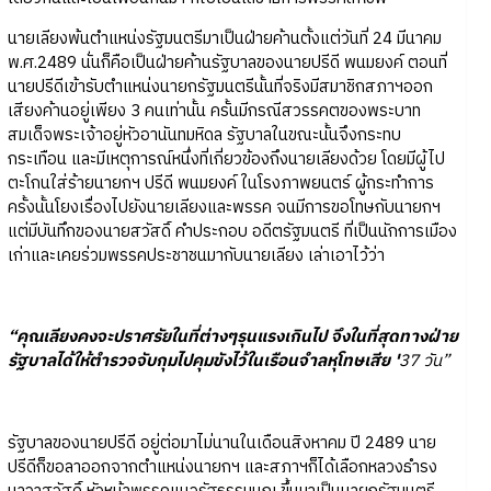
นายเลียงพ้นตำแหน่งรัฐมนตรีมาเป็นฝ่ายค้านตั้งแต่วันที่ 24 มีนาคม
พ.ศ.2489 นั่นก็คือเป็นฝ่ายค้านรัฐบาลของนายปรีดี พนมยงค์ ตอนที่
นายปรีดีเข้ารับตำแหน่งนายกรัฐมนตรีนั้นที่จริงมีสมาชิกสภาฯออก
เสียงค้านอยู่เพียง 3 คนเท่านั้น ครั้นมีกรณีสวรรคตของพระบาท
สมเด็จพระเจ้าอยู่หัวอานันทมหิดล รัฐบาลในขณะนั้นจึงกระทบ
กระเทือน และมีเหตุการณ์หนึ่งที่เกี่ยวข้องถึงนายเลียงด้วย โดยมีผู้ไป
ตะโกนใส่ร้ายนายกฯ ปรีดี พนมยงค์ ในโรงภาพยนตร์ ผู้กระทำการ
ครั้งนั้นโยงเรื่องไปยังนายเลียงและพรรค จนมีการขอโทษกับนายกฯ
แต่มีบันทึกของนายสวัสดิ์ คำประกอบ อดีตรัฐมนตรี ที่เป็นนักการเมือง
เก่าและเคยร่วมพรรคประชาชนมากับนายเลียง เล่าเอาไว้ว่า
“คุณเลียงคงจะปราศรัยในที่ต่างๆรุนแรงเกินไป จึงในที่สุดทางฝ่าย
รัฐบาลได้ให้ตำรวจจับกุมไปคุมขังไว้ในเรือนจำลหุโทษเสีย '
37 วัน”
รัฐบาลของนายปรีดี อยู่ต่อมาไม่นานในเดือนสิงหาคม ปี 2489 นาย
ปรีดีก็ขอลาออกจากตำแหน่งนายกฯ และสภาฯก็ได้เลือกหลวงธำรง