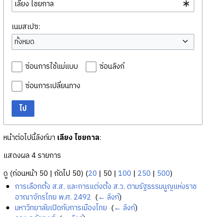
เนมสเปซ:
ทั้งหมด
ซ่อนการใช้แม่แบบ
ซ่อนลิงก์
ซ่อนการเปลี่ยนทาง
ไป
หน้าต่อไปนี้ลิงก์มา
เลียง ไชยกาล
:
แสดงผล 4 รายการ
ดู (
ก่อนหน้า 50
|
ถัดไป 50
) (
20
|
50
|
100
|
250
|
500
)
การเลือกตั้ง ส.ส. และการแต่งตั้ง ส.ว. ตามรัฐธรรมนูญแห่งราช
อาณาจักรไทย พ.ศ. 2492
‎
(
← ลิงก์
)
มหาวิทยาลัยเปิดกับการเมืองไทย
‎
(
← ลิงก์
)