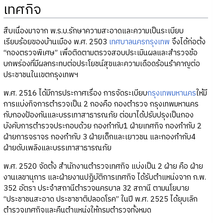
เทศกิจ
สืบเนื่องมาจาก พ.ร.บ.รักษาความสะอาดและความเป็นระเบียบ
เรียบร้อยของบ้านเมือง พ.ศ. 2503
เทศบาลนครกรุงเทพ
จึงได้ก่อตั้ง
“กองตรวจพิเศษ” เพื่อติดตามตรวจสอบประเมินผลและสำรวจข้อ
บกพร่องที่มีผลกระทบต่อประโยชน์สุขและความเดือดร้อนรำคาญต่อ
ประชาชนในเขตกรุงเทพฯ
พ.ศ. 2516 ได้มีการประกาศเรื่อง การจัดระเบียบ
กรุงเทพมหานคร
ให้มี
การแบ่งกิจการตำรวจเป็น 2 กองคือ กองตำรวจ กรุงเทพมหานคร
กับกองป้องกันและบรรเทาสาธารณภัย ต่อมาได้ปรับปรุงเป็นกอง
บังคับการตำรวจประกอบด้วย กองกำกับ1 ฝ่ายเทศกิจ กองกำกับ 2
ฝ่ายการจราจร กองกำกับ 3 ฝ่ายเด็กและเยาวชน และกองกำกับ4
ฝ่ายดับเพลิงและบรรเทาสาธารณภัย
พ.ศ. 2520 จัดตั้ง สำนักงานตำรวจเทศกิจ แบ่งเป็น 2 ฝ่าย คือ ฝ่าย
งานเลขานุการ และฝ่ายงานปฏิบัติการเทศกิจ ได้รับตำแหน่งจาก ก.พ.
352 อัตรา ประจำสถานีตำรวจนครบาล 32 สถานี ตามนโยบาย
“ประชาชนสะอาด ประชาชาติปลอดโรค” ในปี พ.ศ. 2525 ได้ยุบเลิก
ตำรวจเทศกิจและคืนตำแหน่งให้กรมตำรวจทั้งหมด