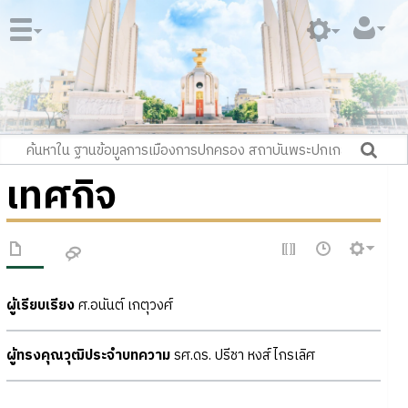
เทศกิจ
ผู้เรียบเรียง
ศ.อนันต์ เกตุวงศ์
ผู้ทรงคุณวุฒิประจำบทความ
รศ.ดร. ปรีชา หงส์ไกรเลิศ