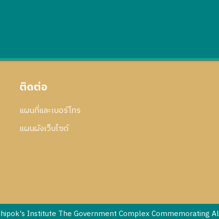
ติดต่อ
แผนที่และเบอร์โทร
แผนผังเว็บไซด์
dhipok's Institute The Government Complex Commemorating All