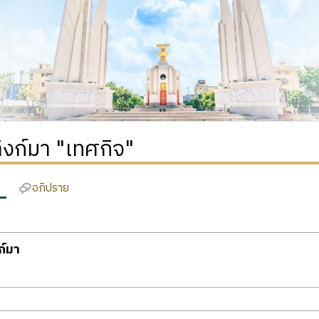
ลิงก์มา "เทศกิจ"
อภิปราย
งก์มา