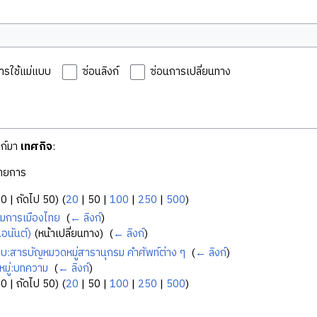
ารใช้แม่แบบ
ซ่อนลิงก์
ซ่อนการเปลี่ยนทาง
งก์มา
เทศกิจ
:
ายการ
50
|
ถัดไป 50
) (
20
|
50
|
100
|
250
|
500
)
มการเมืองไทย
‎
(
← ลิงก์
)
อนันต์)
(หน้าเปลี่ยนทาง) ‎
(
← ลิงก์
)
บบ:สารบัญหมวดหมู่สารานุกรม คำศัพท์ต่าง ๆ
‎
(
← ลิงก์
)
หมู่:บทความ
‎
(
← ลิงก์
)
50
|
ถัดไป 50
) (
20
|
50
|
100
|
250
|
500
)