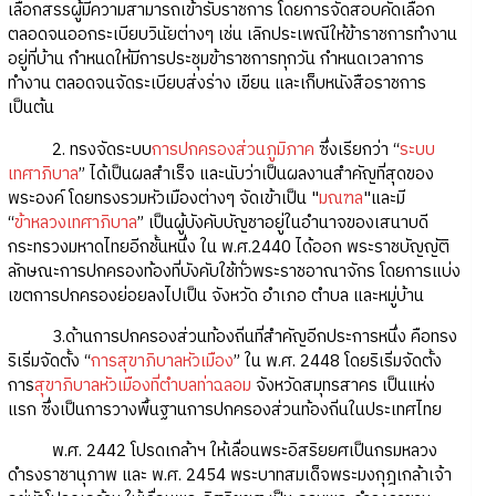
เลือกสรรผู้มีความสามารถเข้ารับราชการ โดยการจัดสอบคัดเลือก
ตลอดจนออกระเบียบวินัยต่างๆ เช่น เลิกประเพณีให้ข้าราชการทำงาน
อยู่ที่บ้าน กำหนดให้มีการประชุมข้าราชการทุกวัน กำหนดเวลาการ
ทำงาน ตลอดจนจัดระเบียบส่งร่าง เขียน และเก็บหนังสือราชการ
เป็นต้น
2. ทรงจัดระบบ
การปกครองส่วนภูมิภาค
ซึ่งเรียกว่า “
ระบบ
เทศาภิบาล
” ได้เป็นผลสำเร็จ และนับว่าเป็นผลงานสำคัญที่สุดของ
พระองค์ โดยทรงรวมหัวเมืองต่างๆ จัดเข้าเป็น "
มณฑล
"และมี
“
ข้าหลวงเทศาภิบาล
” เป็นผู้บังคับบัญชาอยู่ในอำนาจของเสนาบดี
กระทรวงมหาดไทยอีกชั้นหนึ่ง ใน พ.ศ.2440 ได้ออก พระราชบัญญัติ
ลักษณะการปกครองท้องที่บังคับใช้ทั่วพระราชอาณาจักร โดยการแบ่ง
เขตการปกครองย่อยลงไปเป็น จังหวัด อำเภอ ตำบล และหมู่บ้าน
3.ด้านการปกครองส่วนท้องถิ่นที่สำคัญอีกประการหนึ่ง คือทรง
ริเริ่มจัดตั้ง “
การสุขาภิบาลหัวเมือง
” ใน พ.ศ. 2448 โดยริเริ่มจัดตั้ง
การ
สุขาภิบาลหัวเมืองที่ตำบลท่าฉลอม
จังหวัดสมุทรสาคร เป็นแห่ง
แรก ซึ่งเป็นการวางพื้นฐานการปกครองส่วนท้องถิ่นในประเทศไทย
พ.ศ. 2442 โปรดเกล้าฯ ให้เลื่อนพระอิสริยยศเป็นกรมหลวง
ดำรงราชานุภาพ และ พ.ศ. 2454 พระบาทสมเด็จพระมงกุฎเกล้าเจ้า