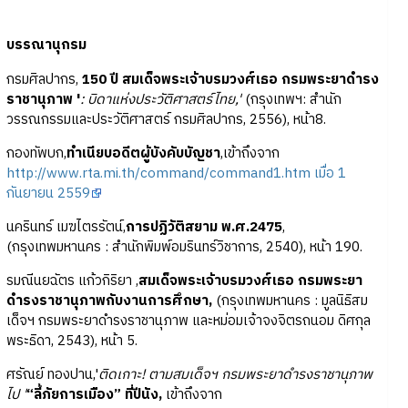
บรรณานุกรม
กรมศิลปากร,
150 ปี สมเด็จพระเจ้าบรมวงศ์เธอ กรมพระยาดำรง
ราชานุภาพ '
: บิดาแห่งประวัติศาสตร์ไทย,'
(กรุงเทพฯ: สำนัก
วรรณกรรมและประวัติศาสตร์ กรมศิลปากร, 2556), หน้า8.
กองทัพบก,
ทำเนียบอดีตผู้บังคับบัญชา
,เข้าถึงจาก
http://www.rta.mi.th/command/command1.htm เมื่อ 1
กันยายน 2559
นครินทร์ เมฆไตรรัตน์,
การปฏิวัติสยาม พ.ศ.2475
,
(กรุงเทพมหานคร : สำนักพิมพ์อมรินทร์วิชาการ, 2540), หน้า 190.
รมณีนยฉัตร แก้วกิริยา ,
สมเด็จพระเจ้าบรมวงศ์เธอ กรมพระยา
ดำรงราชานุภาพกับงานการศึกษา,
(กรุงเทพมหานคร : มูลนิธิสม
เด็จฯ กรมพระยาดำรงราชานุภาพ และหม่อมเจ้าจงจิตรถนอม ดิศกุล
พระธิดา, 2543), หน้า 5.
ศรัณย์ ทองปาน,'
ติดเกาะ! ตามสมเด็จฯ กรมพระยาดำรงราชานุภาพ
ไป '
“ลี้ภัยการเมือง” ที่ปีนัง,
เข้าถึงจาก