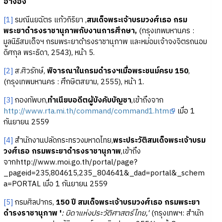
อ้างอิง
[1]
รมณีนยฉัตร แก้วกิริยา ,
สมเด็จพระเจ้าบรมวงศ์เธอ กรม
พระยาดำรงราชานุภาพกับงานการศึกษา,
(กรุงเทพมหานคร :
มูลนิธิสมเด็จฯ กรมพระยาดำรงราชานุภาพ และหม่อมเจ้าจงจิตรถนอม
ดิศกุล พระธิดา, 2543), หน้า 5.
[2]
ส.ศิวรักษ์,
พิจารณาในกรมดำรงฯเมื่อพระชนม์ครบ 150
,
(กรุงเทพมหานคร : ศึกษิตสยาม, 2555), หน้า 1.
[3]
กองทัพบก,
ทำเนียบอดีตผู้บังคับบัญชา
,เข้าถึงจาก
http://www.rta.mi.th/command/command1.htm
เมื่อ 1
กันยายน 2559
[4]
สำนักงานปลัดกระทรวงมหาดไทย,
พระประวัติสมเด็จพระเจ้าบรม
วงศ์เธอ กรมพระยาดำรงราชานุภาพ
,เข้าถึง
จากhttp://www.moi.go.th/portal/page?
_pageid=235,804615,235_804641&_dad=portal&_schem
a=PORTAL เมื่อ 1 กันยายน 2559
[5]
กรมศิลปากร,
150 ปี สมเด็จพระเจ้าบรมวงศ์เธอ กรมพระยา
ดำรงราชานุภาพ '
: บิดาแห่งประวัติศาสตร์ไทย,'
(กรุงเทพฯ: สำนัก