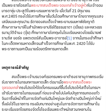
สมเด็จพระเจ้าบรมวงศ์เธอกรมพระยาดำรงราชานุภาพ ทรง
เป็นพระราชโอรสใน
พระบาทสมเด็จพระจอมเกล้าเจ้าอยู่หัว
กับเจ้าจอม
มารดาชุ่ม ประสูติในพระบรมมหาราชวัง เมื่อวันที่ 21 มิถุนายน
พ.ศ.2405 ทรงได้รับการศึกษาขั้นต้นโดยศึกษาภาษาไทยจากคุณแสง
เสมียนและคุณปาน ธิดาของสมเด็จเจ้าพระยาบรมมหาพิชัยญาติ
ศึกษาภาษาบาลีในสำนักพระยาปริยัติธรรมธาดา (เปี่ยม) และหลวงธร
รมานุวัติจำนง (จุ้ย) ศึกษาภาษาอังกฤษในโรงเรียนหลวงโดยมีนายฟ
รานซิส ยอร์ช แพตเตอร์สันเป็นพระอาจารย์
[1]
จากนั้นทรงเข้าศึกษา
ในคะเด็ตทหารมหาดเล็กจนสำเร็จการศึกษาในพ.ศ. 2420 ได้รับ
พระราชทานยศเป็นนายร้อยตรีทหารมหาดเล็ก
เหตุการณ์สำคัญ
สมเด็จพระเจ้าบรมวงศ์เธอกรมพระยาดำรงราชานุภาพทรงเริ่ม
รับราชการในกรมทหารมหาดเล็ก ต่อมาเมื่อ
พระบาทสมเด็จพระ
จุลจอมเกล้า
ทรงโปรดให้จัดตั้งกรมแผนที่ขึ้นจึงโปรดให้เสด็จในกรมฯ
เข้ารับราชการในกรมแผนที่ ก่อนจะย้ายไปบังคับบัญชากรมกองแก้ว
จินดาซึ่งมีหน้าที่ในการจัดทำแท่นปืนใหญ่และจัดทำรางปืนใหญ่เก่าใหม่
ซึ่งยังใช้ในราชการ ทรงมีบทบาทอย่างสูงในการจัดการการศึกษาใน
ระยะเริ่มแรกโดยทรงจัดตั้งโรงเรียนพระตำหนักสวนกุหลาบใน