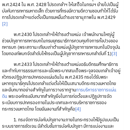
พ.ศ.2424 ใน พ.ศ. 2428 โปรดเกล้าฯ ให้เสด็จในกรมฯ ย้ายไปเป็นผู้
บังคับการทหารมหาดเล็ก ด้วยการที่ทรงมีความดีความชอบทำให้ได้รับ
การโปรดเกล้าฯแต่งตั้งเป็นกรมหมื่นดำรงราชานุภาพใน พ.ศ.2429
[2]
พ.ศ.2430 โปรดเกล้าฯให้ดำรงตำแหน่ง เจ้าพนักงานใหญ่ผู้
ช่วยบัญชาการทหารบกในกรมยุทธนาธิการควบคุมกิจการทั้งปวงของ
ทหารบก (พระสถานะเทียบเท่าตำแหน่งผู้บัญชาการทหารบกในปัจจุบัน
โดยกองทัพบกจัดลำดับให้ทรงเป็นผู้บัญชาการทหารบกลำดับที่ 1)
[3]
พ.ศ.2433 โปรดเกล้าฯให้ดำรงตำแหน่งอธิบดีกรมศึกษาธิการ
และกำกับการธรรมการและเมื่อพระบาทสมเด็จพระจุลจอมเกล้าเจ้าอยู่
หัวทรงปฏิรูปการปกครองแผ่นดินใน พ.ศ.2435 ทรงได้รับพระ
มหากรุณาธิคุณโปรดเกล้าแต่งตั้งให้เป็นเสนาบดีกระทรวงมหาดไทย
และมีบทบาทอย่างสำคัญในการวางรากฐาน
การบริหารราชการแผ่น
ดิน
พระองค์ทรงมีบทบาทสำคัญยิ่งในการก่อตั้งและปฏิรูปการจัด
ระเบียบการปกครองภายในประเทศและการบริหาราชการของ
กระทรวงมหาดไทย โดยมีผลงานที่สำคัญคือ
[4]
1. ทรงจัดการบังคับบัญชางานภายในกระทรวงให้มีรูปแบบเป็น
ระบบราชการชัดเจน มีลำดับขั้นการบังคับบัญชา มีการแบ่งงานและ