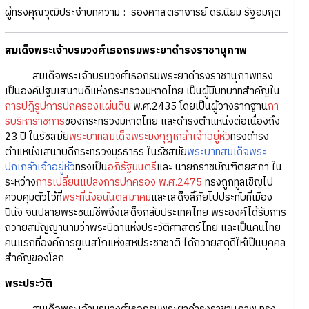
ผู้ทรงคุณวุฒิประจำบทความ : รองศาสตราจารย์ ดร.นิยม รัฐอมฤต
สมเด็จพระเจ้าบรมวงศ์เธอกรมพระยาดำรงราชานุภาพ
สมเด็จพระเจ้าบรมวงศ์เธอกรมพระยาดำรงราชานุภาพทรง
เป็นองค์ปฐมเสนาบดีแห่งกระทรวงมหาดไทย เป็นผู้มีบทบาทสำคัญใน
การปฏิรูปการปกครองแผ่นดิน
พ.ศ.2435 โดยเป็นผู้วางรากฐาน
กา
รบริหาราชการ
ของกระทรวงมหาดไทย และดำรงตำแหน่งต่อเนื่องถึง
23 ปี ในรัชสมัย
พระบาทสมเด็จพระมงกุฎเกล้าเจ้าอยู่หัว
ทรงดำรง
ตำแหน่งเสนาบดีกระทรวงมุรธาธร ในรัชสมัย
พระบาทสมเด็จพระ
ปกเกล้าเจ้าอยู่หัว
ทรงเป็น
อภิรัฐมนตรี
และ นายกราชบัณฑิตยสภา ใน
ระหว่าง
การเปลี่ยนแปลงการปกครอง พ.ศ.2475
ทรงถูกทูลเชิญไป
ควบคุมตัวไว้ที่
พระที่นั่งอนันตสมาคม
และเสด็จลี้ภัยไปประทับที่เมือง
ปีนัง จนปลายพระชนม์ชีพจึงเสด็จกลับประเทศไทย พระองค์ได้รับการ
ถวายสมัญญานามว่าพระบิดาแห่งประวัติศาสตร์ไทย และเป็นคนไทย
คนแรกที่องค์การยูเนสโกแห่งสหประชาชาติ ได้ถวายสดุดีให้เป็นบุคคล
สำคัญของโลก
พระประวัติ