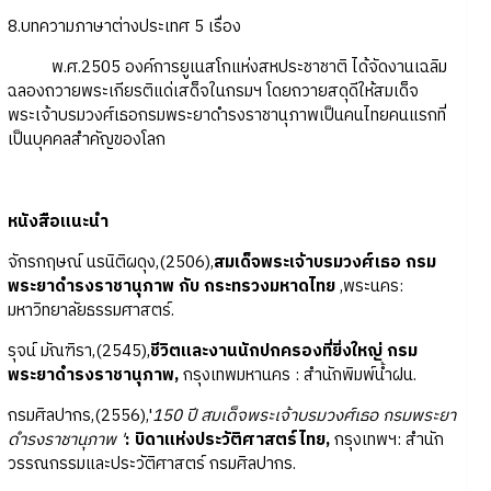
8.บทความภาษาต่างประเทศ 5 เรื่อง
พ.ศ.2505 องค์การยูเนสโกแห่งสหประชาชาติ ได้จัดงานเฉลิม
ฉลองถวายพระเกียรติแด่เสด็จในกรมฯ โดยถวายสดุดีให้สมเด็จ
พระเจ้าบรมวงศ์เธอกรมพระยาดำรงราชานุภาพเป็นคนไทยคนแรกที่
เป็นบุคคลสำคัญของโลก
หนังสือแนะนำ
จักรกฤษณ์ นรนิติผดุง,(2506),
สมเด็จพระเจ้าบรมวงศ์เธอ กรม
พระยาดำรงราชานุภาพ กับ กระทรวงมหาดไทย
,พระนคร:
มหาวิทยาลัยธรรมศาสตร์.
รุจน์ มัณฑิรา,(2545),
ชีวิตและงานนักปกครองที่ยิ่งใหญ่ กรม
พระยาดำรงราชานุภาพ,
กรุงเทพมหานคร : สำนักพิมพ์น้ำฝน.
กรมศิลปากร,(2556),'
150 ปี สมเด็จพระเจ้าบรมวงศ์เธอ กรมพระยา
ดำรงราชานุภาพ '
: บิดาแห่งประวัติศาสตร์ไทย,
กรุงเทพฯ: สำนัก
วรรณกรรมและประวัติศาสตร์ กรมศิลปากร.