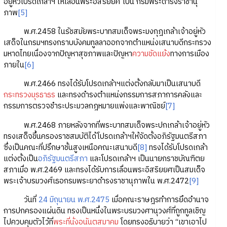
อยู่หัวโปรดเกล้าฯ ให้เลื่อนพระอิสริยยศ เป็น กรมพระดำรงราชานุ
ภาพ
[5]
พ.ศ.2458 ในรัชสมัยพระบาทสมเด็จพระมงกุฎเกล้าเจ้าอยู่หัว
เสด็จในกรมฯทรงกราบบังคมทูลลาออกจากตำแหน่งเสนาบดีกระทรวง
มหาดไทยเนื่องจากปัญหาสุขภาพและปัญหา
ความขัดแย้ง
ทางการเมือง
ภายใน
[6]
พ.ศ.2466 ทรงได้รับโปรดเกล้าฯแต่งตั้งกลับมาเป็นเสนาบดี
กระทรวงมุรธาธร
และทรงดำรงตำแหน่งกรรมการสภาการคลังและ
กรรมการตรวจชำระประมวลกฎหมายแพ่งและพาณิชย์
[7]
พ.ศ.2468 ภายหลังจากที่พระบาทสมเด็จพระปกเกล้าเจ้าอยู่หัว
ทรงเสด็จขึ้นครองราชสมบัติได้โปรดเกล้าฯให้จัดตั้งอภิรัฐมนตรีสภา
ซึ่งเป็นคณะที่ปรึกษาชั้นสูงเหนือคณะเสนาบดี
[8]
ทรงได้รับโปรดเกล้า
แต่งตั้งเป็น
อภิรัฐมนตรีสภา
และโปรดเกล้าฯ เป็นนายกราชบัณฑิตย
สภาเมื่อ พ.ศ.2469 และทรงได้รับการเลื่อนพระอิสริยยศเป็นสมเด็จ
พระเจ้าบรมวงศ์เธอกรมพระยาดำรงราชานุภาพใน พ.ศ.2472
[9]
วันที่
24 มิถุนายน พ.ศ.2475
เมื่อคณะราษฎรทำการยึดอำนาจ
การปกครองแผ่นดิน ทรงเป็นหนึ่งในพระบรมวงศานุวงศ์ที่ถูกทูลเชิญ
ไปควบคุมตัวไว้ที่
พระที่นั่งอนันตสมาคม
โดยทรงอธิบายว่า “เขาเอาไป