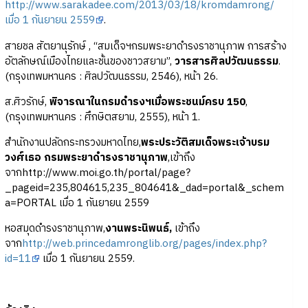
http://www.sarakadee.com/2013/03/18/kromdamrong/
เมื่อ 1 กันยายน 2559
.
สายชล สัตยานุรักษ์ , “สมเด็จฯกรมพระยาดำรงราชานุภาพ การสร้าง
อัตลักษณ์เมืองไทยและชั้นของชาวสยาม”,
วารสารศิลปวัฒนธรรม
.
(กรุงเทพมหานคร : ศิลปวัฒนธรรม, 2546), หน้า 26.
ส.ศิวรักษ์,
พิจารณาในกรมดำรงฯเมื่อพระชนม์ครบ 150
,
(กรุงเทพมหานคร : ศึกษิตสยาม, 2555), หน้า 1.
สำนักงานปลัดกระทรวงมหาดไทย,
พระประวัติสมเด็จพระเจ้าบรม
วงศ์เธอ กรมพระยาดำรงราชานุภาพ
,เข้าถึง
จากhttp://www.moi.go.th/portal/page?
_pageid=235,804615,235_804641&_dad=portal&_schem
a=PORTAL เมื่อ 1 กันยายน 2559
หอสมุดดำรงราชานุภาพ,
งานพระนิพนธ์,
เข้าถึง
จาก
http://web.princedamronglib.org/pages/index.php?
id=11
เมื่อ 1 กันยายน 2559.