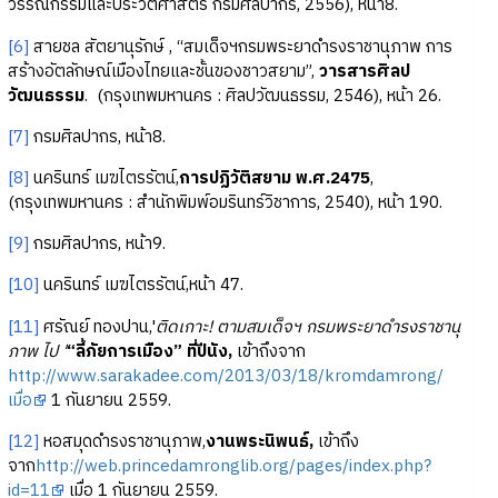
วรรณกรรมและประวัติศาสตร์ กรมศิลปากร, 2556), หน้า8.
[6]
สายชล สัตยานุรักษ์ , “สมเด็จฯกรมพระยาดำรงราชานุภาพ การ
สร้างอัตลักษณ์เมืองไทยและชั้นของชาวสยาม”,
วารสารศิลป
วัฒนธรรม
. (กรุงเทพมหานคร : ศิลปวัฒนธรรม, 2546), หน้า 26.
[7]
กรมศิลปากร, หน้า8.
[8]
นครินทร์ เมฆไตรรัตน์,
การปฏิวัติสยาม พ.ศ.2475
,
(กรุงเทพมหานคร : สำนักพิมพ์อมรินทร์วิชาการ, 2540), หน้า 190.
[9]
กรมศิลปากร, หน้า9.
[10]
นครินทร์ เมฆไตรรัตน์,หน้า 47.
[11]
ศรัณย์ ทองปาน,'
ติดเกาะ! ตามสมเด็จฯ กรมพระยาดำรงราชานุ
ภาพ ไป '
“ลี้ภัยการเมือง” ที่ปีนัง,
เข้าถึงจาก
http://www.sarakadee.com/2013/03/18/kromdamrong/
เมื่อ
1 กันยายน 2559.
[12]
หอสมุดดำรงราชานุภาพ,
งานพระนิพนธ์,
เข้าถึง
จาก
http://web.princedamronglib.org/pages/index.php?
id=11
เมื่อ 1 กันยายน 2559.