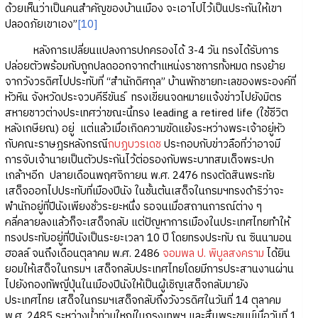
ด้วยเห็นว่าเป็นคนสำคัญของบ้านเมือง จะเอาไปไว้เป็นประกันให้เขา
ปลอดภัยเขาเอง”
[10]
หลังการเปลี่ยนแปลงการปกครองได้ 3-4 วัน ทรงได้รับการ
ปล่อยตัวพร้อมกับถูกปลดออกจากตำแหน่งราชการทั้งหมด ทรงย้าย
จากวังวรดิศไปประทับที่ “สำนักดิศกุล” บ้านพักชายทะเลของพระองค์ที่
หัวหิน จังหวัดประจวบคีรีขันธ์ ทรงเขียนจดหมายแจ้งข่าวไปยังมิตร
สหายชาวต่างประเทศว่าขณะนี้ทรง leading a retired life (ใช้ชีวิต
หลังเกษียณ) อยู่ แต่แล้วเมื่อเกิดความขัดแย้งระหว่างพระเจ้าอยู่หัว
กับคณะราษฎรหลังกรณี
กบฏบวรเดช
ประกอบกับข่าวลือที่ว่าอาจมี
การจับเจ้านายเป็นตัวประกันไว้ต่อรองกับพระบาทสมเด็จพระปก
เกล้าฯอีก ปลายเดือนพฤศจิกายน พ.ศ. 2476 ทรงตัดสินพระทัย
เสด็จออกไปประทับที่เมืองปีนัง ในชั้นต้นเสด็จในกรมฯทรงดำริว่าจะ
พำนักอยู่ที่ปีนังเพียงชั่วระยะหนึ่ง รอจนเมื่อสถานการณ์ต่าง ๆ
คลี่คลายลงแล้วก็จะเสด็จกลับ แต่ปัญหาการเมืองในประเทศไทยทำให้
ทรงประทับอยู่ที่ปีนังเป็นระยะเวลา 10 ปี โดยทรงประทับ ณ ซินนามอน
ฮอลล์ จนถึงเดือนตุลาคม พ.ศ. 2486
จอมพล ป. พิบูลสงคราม
ได้ยิน
ยอมให้เสด็จในกรมฯ เสด็จกลับประเทศไทยโดยมีการประสานงานผ่าน
ไปยังกองทัพญี่ปุ่นในเมืองปีนังให้เป็นผู้เชิญเสด็จกลับมายัง
ประเทศไทย เสด็จในกรมฯเสด็จกลับถึงวังวรดิศในวันที่ 14 ตุลาคม
พ.ศ. 2485 ระหว่างน้ำท่วมใหญ่ในกรุงเทพฯ และสิ้นพระชนม์เมื่อวันที่ 1