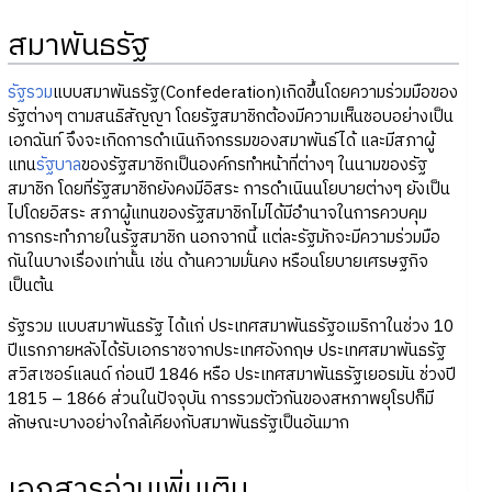
สมาพันธรัฐ
รัฐรวม
แบบสมาพันธรัฐ(Confederation)เกิดขึ้นโดยความร่วมมือของ
รัฐต่างๆ ตามสนธิสัญญา โดยรัฐสมาชิกต้องมีความเห็นชอบอย่างเป็น
เอกฉันท์ จึงจะเกิดการดำเนินกิจกรรมของสมาพันธ์ได้ และมีสภาผู้
แทน
รัฐบาล
ของรัฐสมาชิกเป็นองค์กรทำหน้าที่ต่างๆ ในนามของรัฐ
สมาชิก โดยที่รัฐสมาชิกยังคงมีอิสระ การดำเนินนโยบายต่างๆ ยังเป็น
ไปโดยอิสระ สภาผู้แทนของรัฐสมาชิกไม่ได้มีอำนาจในการควบคุม
การกระทำภายในรัฐสมาชิก นอกจากนี้ แต่ละรัฐมักจะมีความร่วมมือ
กันในบางเรื่องเท่านั้น เช่น ด้านความมั่นคง หรือนโยบายเศรษฐกิจ
เป็นต้น
รัฐรวม แบบสมาพันธรัฐ ได้แก่ ประเทศสมาพันธรัฐอเมริกาในช่วง 10
ปีแรกภายหลังได้รับเอกราชจากประเทศอังกฤษ ประเทศสมาพันธรัฐ
สวิสเซอร์แลนด์ ก่อนปี 1846 หรือ ประเทศสมาพันธรัฐเยอรมัน ช่วงปี
1815 – 1866 ส่วนในปัจจุบัน การรวมตัวกันของสหภาพยุโรปก็มี
ลักษณะบางอย่างใกล้เคียงกับสมาพันธรัฐเป็นอันมาก
เอกสารอ่านเพิ่มเติม